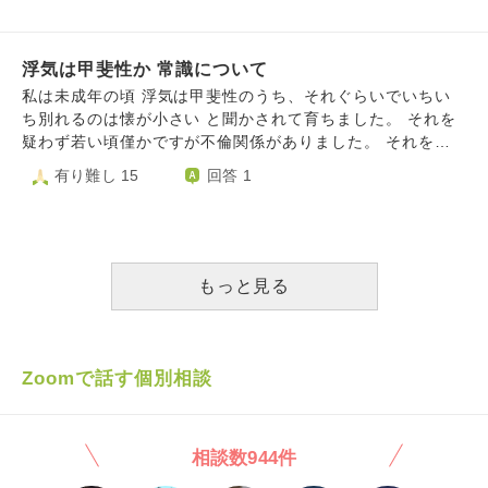
会った経緯です。Mさんも、私に彼氏がいることを知りつつ
を認めてもらわないといけません。 私は重度のうつ病患者
浮気関係になりました。ご飯を食べたりだけでなく、体の関
で、自分の考えていることや、自分の気持ちがよくわからな
係まで持ってしまいました。 浮気から1ヶ月で罪悪感に耐
かったり、言葉が出てこないことがあります。また、相手の
浮気は甲斐性か 常識について
えられず、Kさんの性格を理由に、私が一方的に振ってお別
気持ちや常識と言われていることがよく分からないことも
れました。残酷なことをしたと思います。 現在、私は浮
私は未成年の頃 浮気は甲斐性のうち、それぐらいでいちい
多々あり、非常識なのかなと悩むことがありました。 私は
気をすることなく(むしろMさんが浮気をしないか少し心配し
ち別れるのは懐が小さい と聞かされて育ちました。 それを
反省しているつもりでしたが、計3回もも傷つけてしまった
ながら)過ごしているのですが、彼にとって、一体私はどん
疑わず若い頃僅かですが不倫関係がありました。 それを第
ことで、自分が反省しているのかも分からなくなってしまっ
な存在なんでしょうか？将来を真面目に考えるに値する訳な
３者に広められ、後悔して心を病みました。 他にも自分の
有り難し 15
回答 1
た状態です。自分の気持ちと言葉と行動がずれすぎていて、
いと心底では分かっているのです。ですがどうしても彼と一
常識が非常識ではないかと考えたり、過去を後悔しては、生
どれを信じればいいのか、どれが本当の私なのか分かりませ
緒にいたいのです。過去の因縁との向き合い方も、現在私が
きていて申し訳なく、家族にも申し訳なく、自己嫌悪で苦し
ん。 こんな状態で、彼のご両親に上手くお話ができるの
こんな人間だと知っていながら付き合ってくれている彼の気
いです。 自分を痛め付けるように生活するのが苦しいで
か、とても不安です。 どうしたら自分の気持ちをうまく伝
持ちも何もかも分からずぐちゃぐちゃです。 全てに、ど
す。 私はもう、胸を張って生きられないでしょうか？ これ
えられるでしょうか？どうしたらご両親に認めていただける
う向き合えばいいのでしょうか？
からどんな風に生きていけばよいか教えて下さい。
もっと見る
でしょうか？ お願いします。
Zoomで話す個別相談
相談数944件