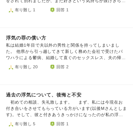
をされて別れましたが、まだ好きという気持ちが抜けきら
悪感と親にばらされる恐怖で早く死んでしまいたいとも思い
ず、遊びに誘われると断ることができずにいました。 今の
有り難し 1
回答 1
ます。これは反省していないからですか？失望される恐怖に
彼氏とは、元彼のことを忘れたいと言う思いで始めたマッチ
打ち勝つにはどうしたらいいですか？
ングアプリで出会いました。 今の彼氏と付き合い始めて数
ヶ月経った頃、浮気がバレました。その時の気持ちは完全に
今の彼氏のところにあり、別れるつもりでいたところでし
浮気の罪の償い方
た。当然ですが、彼を深く傷つけてしまい、自己嫌悪しまし
た。2人で何度も話し合い、彼氏は私の浮気を許してくれま
私は結婚1年目で夫以外の男性と関係を持ってしまいまし
した。私はそこでもう彼氏を傷つけない、信用を取り戻して
た。 他県から引っ越してきて新しく務めた会社で受けたパ
いこうと誓いました。 しかし、そこで固く誓ったのにも関
ワハラによる鬱病、結婚して直ぐのセックスレス、夫の帰り
わらず、そこから彼を2度も傷つけてしまいました。 内容
が遅い…どれも不倫の正当な理由になりません。しかし、当
有り難し 20
回答 2
は、長くなってしまうので詳しくは省きますが、男性関係で
時はとても寂しく、視野が狭く誰からも相手にされていない
す。 本当に悪気もなく、気をつけて、信用を取り戻そうと
事への恐怖と孤独に押しつぶされそうでした。 今は夫から
してした行為が、逆に彼氏を傷つけてしまいました。 その
離婚宣言、関係修復は不可能と言われています。まだ夫のこ
ことで彼氏のお母様にも浮気のことが知られ、「もう2度と
とを愛しております。 問題と向き合う覚悟があります。家
息子に近づくな」と怒鳴られました。 私は彼のことを愛し
過去の浮気について、後悔と不安
族の為に変わる努力をします。罪と向き合いたいです。心か
ていたので別れたくはありませんでしたが、これ以上傷つけ
ら罪を償いたいです。 どうすれば罪を償えますか？ どう償
初めての相談、失礼致します。 まず、私には今現在お
てしまうのは申し訳ないという想いや、私が何かを言う資格
えば良いか教えていただければ幸いです。
付き合いをさせてもらっている方がいます(以後Mさんとしま
はないと思い、別れることを約束しました。 後日、彼氏か
す)。そして、彼と付きあうきっかけになったのが私の浮気
ら「別れたくない。2人でもう一度話そう。」と言われまし
なのです。以前他の男性(Kさんとします)と遠距離恋愛をし
有り難し 5
回答 1
た。と話し合いをし、もう一度お付き合いをすることになっ
ていた際に、Mさんと出会い、私が浮気をしたというのが出
たのですが、彼氏のお母様に誠心誠意謝罪をし、お付き合い