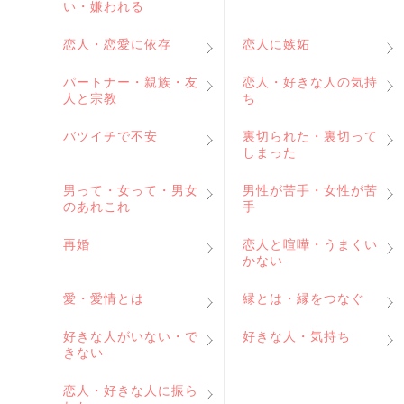
い・嫌われる
恋人・恋愛に依存
恋人に嫉妬
パートナー・親族・友
恋人・好きな人の気持
人と宗教
ち
バツイチで不安
裏切られた・裏切って
しまった
男って・女って・男女
男性が苦手・女性が苦
のあれこれ
手
再婚
恋人と喧嘩・うまくい
かない
愛・愛情とは
縁とは・縁をつなぐ
好きな人がいない・で
好きな人・気持ち
きない
恋人・好きな人に振ら