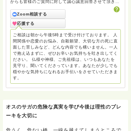
からも皆様のご質問に対して誠心誠意回答させて頂きた
いと存じます。まだまだ修行中の身ですので至らぬ点あ
ろうかとは存じますが共に精進して参りましょうね。お
Zoom相談する
寺にもお気軽に遊びに来てください。
応援する
ご相談は朝から午後5時まで受け付けております。 人
間関係や恋愛のお悩み、自殺願望、大切な方の死に直
面した苦しみなど、どんな内容でも構いません。一人
で抱え込まずに、ぜひお辛いお気持ちを吐き出してく
ださい。 仏様や神様、ご先祖様は、いつもあなたを
見守り、聞いてくださっています。あなたが少しでも
穏やかな気持ちになれるお手伝いをさせていただきま
す。
オスのサガの危険な真実を学び今後は理性のブレ
ーキを大切に
危うく、危ない橋、一線を越えてしまうところで