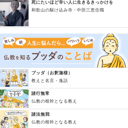
死にたいほど辛い人に生きるきっかけを
和歌山の駆け込み寺・中田三恵住職
ブッダ（お釈迦様）
教えと名言・逸話
諸行無常
仏教の根幹となる教え
諸法無我
仏教の根幹となる教え