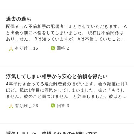
でいました。 結婚後は年齢のこともあり子どもを考えるよ
ういう雰囲気になっていたので、流れで私は自ら彼にフェラ
うになりましたが、夫婦関係の問題や将来についても私から
をしてしまいました。その後「挿れていい？ゴムあるよ」と
働きかけ続けなければならない状況に疲れ、長く悩んでいま
言われましたが、それは断りました。 相手に彼女がいるこ
過去の過ち
した。 そんな中で、精神的に弱っていた時期に相談してい
とを知っていた以上、私にも責任があると思っていますし、
た相手との出来事で心を大きく揺らしてしまい、結果として
配偶者→A 不倫相手の配偶者→B とさせていただきます。 A
今は本当に反省しています。後に彼と話していた際、どんな
配偶者を裏切る形になってしまいました。どのような理由が
と出会う前に不倫をしてしまいました。 現在は不倫関係は
話の流れだったかは忘れましたが、相手から私も「クズ」だ
あったとしても、私のしたことが正しかったとは思っていま
ありません。 Bは知っていますが、Aは不倫していたことを
と言われました。 今後は彼とは一切会わず、彼女持ちの異
せん。罪悪感から配偶者のそばにいることができないと感
知りません。 いつかバラされるのではと不安です。 当時の
有り難し 15
回答 2
性とは2人で遊ばない、飲みに行かないと決めています。 一
じ、離婚に至りました。 その後その関係は長く続かず、一
自分を思い出すと何でそのような事をしてしまったのかと後
方で、この出来事から数か月たった現在も、毎日のように後
人で自分と向き合う時間を持ちました。離婚から数年ほど経
悔しています。 結婚したからこそ分かる痛み、決して忘れ
悔しています。私はこれまでボランティアなど、人のために
った頃、元配偶者と再び連絡を取る機会があり、お互いに過
てはいけない出来事、Bを傷つけてしまった事、自分の愚か
なる活動にも取り組んできました。しかし今回のことがあっ
去を見つめ直す中で以前よりも素直に気持ちを話せる関係に
さを感じています。 許しては貰えませんが、Bには幸せにな
てから、「こんなことをした自分が人のためになることをし
なりました。 現在は再構築をし、とても穏やかで幸せな関
浮気してしまい相手から安心と信頼を得たい
って欲しいと願っています。 墓場まで持っていく覚悟です
ていいのだろうか」「自分は根本的に不誠実な人間なのでは
係を築けており、最近もう一度一緒に生きていこうと提案さ
が、打ち明けてしまうと、Aの心が壊れてしまう…やっぱり
4年半付き合ってる遠距離恋愛の彼がいます。会う頻度は月1
ないか」と考えるようになり、今後どう生きていけばいいの
れました。私自身も望んでいます。 ただ、過去の自分の過
墓場まで！と自分の中で負のループをしてしまいます。 ど
ほど。私は1年目に浮気をしてしまいました。彼と「もうし
か分からなくなっています。 自分の行為を正当化したいわ
ちを思い出すたび、このまま幸せを選んでよいのか迷いがあ
うか御知恵をお貸しください。 文章力が苦手なので上手く
ません。彼のこと傷つけません」と約束しました。彼はとて
けではありません。悪かった部分については、厳しい意見で
ります。また、過去の出来事が周囲に知られてしまうのでは
説明出来ず申し訳ありません。最後まで読んで頂きありがと
も傷つきましたが、私の彼のことを好きだという気持ちを伝
有り難し 26
回答 3
も受け止めたいと思っています。 そのうえで、 ・私のした
ないかという不安もあります。 私は二度と同じ過ちは繰り
うございました。
え、息を呑んで許してくれました。ですが、その3年半後、
行為を客観的にどう評価するか ・この一件から、私自身の
返さないと強く思っていますし、この出来事は自分の責任と
今気になる人(友達)ができて、友達のことを悩んでいる私の
人格についても「クズ」「不誠実な人間」だと思うか ・反
して一生背負っていくものだと考えています。それでも再び
表情で、彼に勘づかれてしまいました。私は隠すのも嘘をつ
省したうえで、今後どのようにこの出来事と向き合って生き
結婚という選択をしてよいのか、自分がどう向き合うべきか
くのも嫌な性格なので、自分の思いを素直に話しました。私
ていけばよいと思うか について率直な意見をいただきたい
悩んでいます。
浮気しました、失望されるのが怖いです