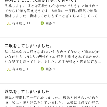
は友達だから1体1の個人SNSで電話しても大丈夫。と思って
です。よろしくお願いいたします。
いました。ですが彼は嫌だった。前回の時の約束では、1体1
失礼します。 彼とは高校から付き合いでもうすぐ知り合っ
のSNS関わり方については話してませんでした。彼は、今回
てから10年を迎えそうです。8年前に一度目の浮気で破局、
気になる人がいることを知り、不安になり、信頼が薄れまし
復縁しました。復縁してからもずっとぎくしゃくしていて居
た。「また裏切られるんじゃないか。また次も、同じ状況に
心地が悪かったのもあり彼からもう終わろうと切り出され数
有り難し 11
回答 2
なってしまうかもしれない。今回の気になる人(浮気未遂) で
カ月連絡をとれない状態にありました。（もう終わったもの
彼は体に痛みを生じるほど、心も身体も壊れそうになってい
かと思っていましたが、本人にはこちらを試す意図があった
る。」今回の件は結婚間際で起こりました。私が、1体1の個
と後に教えられました） その後またやり取りをするように
人SNSをブロックしたり、私の結婚したいという彼への気持
なり付き合っているのかわからないまま元鞘に戻りました。
ち、私の生きたい生き方の本質、友達との付き合い方、価値
二股をしてしまいました。
離れているその間に仲良くなっていた別の男性といい雰囲気
観や考え方等を情報共有しました。どうしたら、彼からの安
になっていたのもあり気持ちが傾き遠距離でしたが会いに行
私には本命の大好きな彼(まだ付き合ってないけど両思い)が
心と信頼を得れるか2人で話し合っていますが思いつきませ
き行為もしました。二度目の浮気をしてしまったことになり
いながらももう1人の男性からの好意を断りきれず思わせぶ
ん。どうすればいいでしょうか？
ます。 内容がばれてから連絡先も消し、男友達の交友関係
りな態度を取ってしまいました。相手が好きと言えば好きと
も共通の友人以外無くしやり直していくことを伝えましたが
言ったし会いたいといえば会いたいと言ってしまいました。
有り難し 1
回答 1
ずっと思い出してはイライラしているらしく毎日叱責されま
それを続けていたらある日もう1人の男性のお友達に嵌めら
す。 こちらが20代後半で田舎住まいなのもあり時間をとら
れ二股をしている事がバレ暴言を吐かれました。 暴言を吐
せた責任で結婚はすると言っていますが双方の両親には全部
かれるような行為をした事は認めますが、暴言はきつかった
言うこと、そうでなければ遺書にすべてを書いて自殺すると
です。 これは日頃の行いの罰が当たったのでしょうか。
言っており毎日眠れません。 すべて自業自得ということは
浮気をしてしまいました
理解していますが親から失望されることが怖くてたまりませ
彼氏と交際して一年が経ちました。 彼氏と付き合い始めた
ん。彼の自殺だけは耐えられないので言うことに同意してい
頃、私は元彼と浮気をしていました。 元彼には何度か浮気
ますが未来が怖いです。 許されないことをしてしまった罪