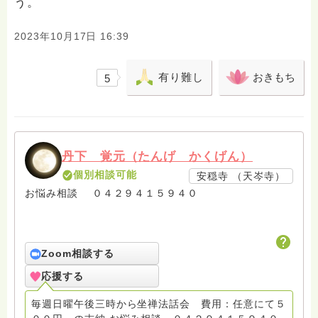
う。
2023年10月17日 16:39
有り難し
おきもち
5
丹下 覚元（たんげ かくげん）
個別相談可能
安穏寺 （天岑寺）
お悩み相談 ０４２９４１５９４０
Zoom相談する
応援する
毎週日曜午後三時から坐禅法話会 費用：任意にて５