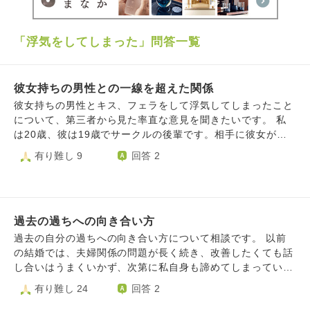
「浮気をしてしまった」問答一覧
彼女持ちの男性との一線を超えた関係
彼女持ちの男性とキス、フェラをして浮気してしまったこと
について、第三者から見た率直な意見を聞きたいです。 私
は20歳、彼は19歳でサークルの後輩です。相手に彼女がい
ることは前から知っていました。私は彼氏が出来たことはな
有り難し 9
回答 2
く、当時処女で、今も処女です。 彼とはサークルのイベン
トで知り合い、彼がかなりグイグイくるタイプでよく話しか
けてくれたので次第に仲良くなりました。 相手からは「彼
女に許可を取れば、他の女性と2人で飲みに行ったり遊んだ
過去の過ちへの向き合い方
りしてもいいことになっている」と聞いていました。そのた
め、彼女持ちであることは認識しつつも、2人で飲みに行っ
過去の自分の過ちへの向き合い方について相談です。 以前
たりライブに行ったりという誘いを受け、時々2人で遊んで
の結婚では、夫婦関係の問題が長く続き、改善したくても話
いました。 ある日、私にとてもショックなことがあり、放
し合いはうまくいかず、次第に私自身も諦めてしまっていま
課後たまたま大学近くにいた彼と飲み、話を聞いてもらって
した。関係を進める場面でも、どちらかというと私が促すこ
有り難し 24
回答 2
いました。その後、終電を逃してネカフェに行きました。そ
とが多く、相手から主体的な動きがあまりないことにも悩ん
こで彼がディープキスをしてきて、理性が緩くなっておりそ