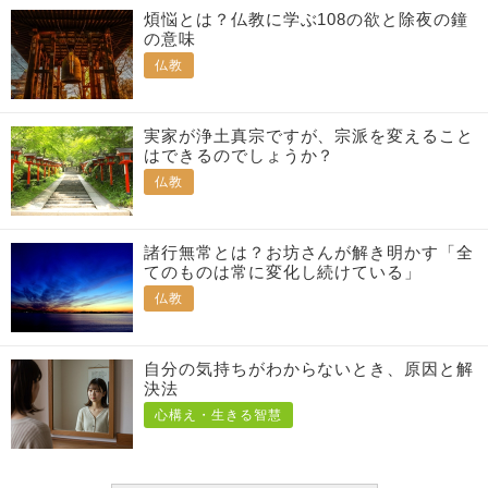
煩悩とは？仏教に学ぶ108の欲と除夜の鐘
の意味
仏教
実家が浄土真宗ですが、宗派を変えること
はできるのでしょうか？
仏教
諸行無常とは？お坊さんが解き明かす「全
てのものは常に変化し続けている」
仏教
自分の気持ちがわからないとき、原因と解
決法
心構え・生きる智慧