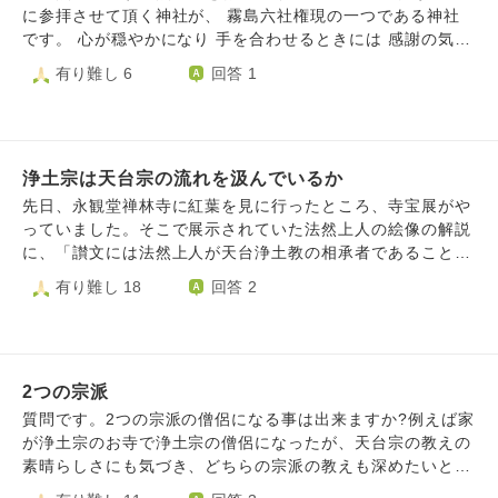
に参拝させて頂く神社が、 霧島六社権現の一つである神社
です。 心が穏やかになり 手を合わせるときには 感謝の気持
ちをお伝えしています。 神社には、霧島六社権現を整備さ
有り難し 6
回答 1
れた 天台宗の性空上人さまの像があり 見守って頂いている
ような 気持ちになります。 煩悩ばかり、過去の過ちもあり
ますが こんな私でも 信仰心をもって 天台宗について 知識
を深めたいと思っています。 何から始めるべきなのでしょ
浄土宗は天台宗の流れを汲んでいるか
うか？
先日、永観堂禅林寺に紅葉を見に行ったところ、寺宝展がや
っていました。そこで展示されていた法然上人の絵像の解説
に、「讃文には法然上人が天台浄土教の相承者であることが
示されています」と書かれていました。 確かに法然上人は
有り難し 18
回答 2
比叡山出身ではありますが、だからといって浄土宗は天台宗
からの枝分かれだと言えるでしょうか？ 法然上人の教えは
唐の善導大師の教えであり、その善導大師は天台宗に所属し
ていた事はないので、法然上人は天台宗をやめて善導大師の
2つの宗派
宗派に改宗した。つまり天台宗と浄土宗の間に有機的な繋が
りは無いと僕は考えるのですが、両宗派のお坊様に御見解を
質問です。2つの宗派の僧侶になる事は出来ますか?例えば家
お伺いしたいです。 個人的な願望としては天台宗も浄土宗
が浄土宗のお寺で浄土宗の僧侶になったが、天台宗の教えの
も両方好きなので、繋がっていてくれると嬉しいとは思うの
素晴らしさにも気づき、どちらの宗派の教えも深めたいと思
ですが、感情抜きで論理的に考えると上記のようになるとい
い天台宗の僧侶にもなった、みたいな状況です。日本史で見