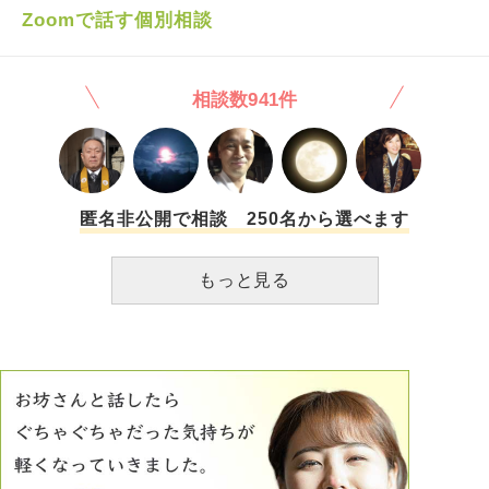
なぜ曹洞宗かといえば、昔に人が空想で作った実在しない仏
Zoomで話す個別相談
様がいっぱい居るという私の予想に対し、確かに実在された
仏様である釈迦如来様が御本尊様であること なぜ浄土真宗
かといえば、人間の力には限界があり、その限界を超えるに
相談数941件
は人間を超えた存在の力をお借りする「他力本願」が必要な
こと なぜ日蓮宗かといえば、「人はみな等しく仏になれ
る」という法華経は願いを叶える力があると信じているから
です（その体験談を多く知っている） 私の願いは、仏にな
ることすなわち解脱で、穏やかなあの世にスローライフ永住
をしながら人々や自然を守りたいです。こんな、あらゆる宗
匿名非公開で相談 250名から選べます
派のいいところを混ぜた信仰の仕方でも大丈夫でしょうか？
簡単に言えば、「曹洞宗」の御本尊様に「日蓮宗」のよ
もっと見る
うにひたすら祈り「浄土真宗」のように他力本願も混ぜる、
といったところです。自分だけの仏教ですが、よくよく見て
みると天台宗に近いかもしれませんね。天台宗に入信するべ
きでしょうか？ 祈りの内容は主に世界平和に関する自利利
他が基準のルールにしようと思います。これでいい、こうし
た方がいいなどご回答よろしくお願いいたします。ありがと
うございました。 （ちなみに現在はほぼ無宗教（というよ
りオリジナル宗派）ですが、お墓を買うお金が無くて檀家に
なれないのでお墓は父方の浄土真宗に入ることになります。