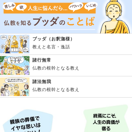
ブッダ（お釈迦様）
教えと名言・逸話
諸行無常
仏教の根幹となる教え
諸法無我
仏教の根幹となる教え