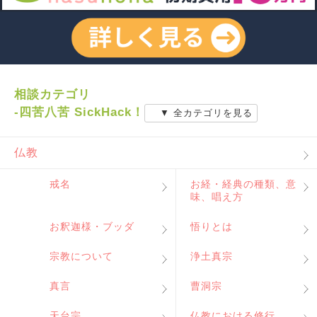
相談カテゴリ
-四苦八苦 SickHack！
▼ 全カテゴリを見る
仏教
戒名
お経・経典の種類、意
味、唱え方
お釈迦様・ブッダ
悟りとは
宗教について
浄土真宗
真言
曹洞宗
天台宗
仏教における修行