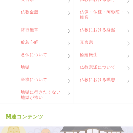
仏教全般
仏像・仏様・阿弥陀・
観音
諸行無常
仏教における縁起
般若心経
真言宗
念仏について
輪廻転生
地獄
仏教宗派について
坐禅について
仏教における瞑想
地獄に行きたくない・
地獄が怖い
関連コンテンツ