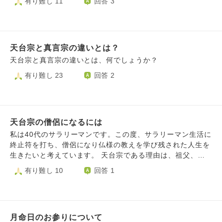
有り難し 11
回答 3
うのが僕の立場です。
ても初めは～宗の僧侶だったけど後に～宗を開いた様な事例
はあると思います,2つの宗派の僧侶になる事は違法なのか?
可能なのか?回答お願いします
天台宗と真言宗の違いとは？
天台宗と真言宗の違いとは、何でしょうか？
有り難し 23
回答 2
天台宗の僧侶になるには
私は40代のサラリーマンです。この度、サラリーマン生活に
終止符を打ち、僧侶になり仏様の教えを学び残された人生を
生きたいと考えています。 天台宗である理由は、祖父、祖
母が熱心な信徒であり、小さい頃から一緒にお経を読んだり
有り難し 10
回答 1
しておりました。祖父、祖母を亡くした今、僧侶見習いなど
をさせていただけるようなところをお寺さんにも相談させて
頂きましたが、私の住む県内ではあまり無いようです。東京
にある通信制の仏教塾も検討いたしましたが、出来れば経験
月命日のお参りについて
を積みながら道を進めていければと考えております。 師に