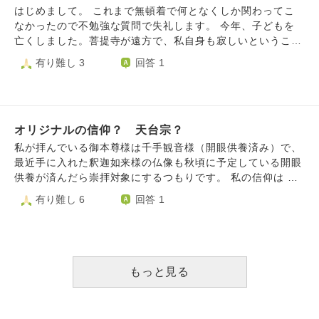
学び、見習いをさせて頂きながら、僧侶になりたいというの
はじめまして。 これまで無頓着で何となくしか関わってこ
は浅はかな考えでしょうか。また、受け入れてくれるような
なかったので不勉強な質問で失礼します。 今年、子どもを
お寺さまはあったりしますでしょうか。不躾ではございます
亡くしました。菩提寺が遠方で、私自身も寂しいということ
が、こちらでご相談させていただきます。よろしくお願いい
もあり、お骨はまだ自宅で供養しています。 葬儀や49日法
有り難し 3
回答 1
たします。
要は、葬儀屋さんの紹介でお坊さんに来ていただきました
が、そちらのお坊さんは普段、このエリアの布教事務所（お
寺がありません）で出張で対応されているだけです。 天台
宗なのですが、住んでいるエリアには数えるほどしかお寺が
オリジナルの信仰？ 天台宗？
ありません。 天台宗にも派閥があって教えも若干違うと伺
ったことがあるのですが、月命日など、お寺にお参りしたい
私が拝んでいる御本尊様は千手観音様（開眼供養済み）で、
時、天台宗のお寺であれば近くのお寺（といっても歩いて行
最近手に入れた釈迦如来様の仏像も秋頃に予定している開眼
ける距離にはありませんが）にお参りして読経をお願いして
供養が済んだら崇拝対象にするつもりです。 私の信仰は ・
も問題ないでしょうか。 ・月命日に家にお坊さんに来ても
自力でできる功徳（例えば曹洞宗で教えられている「日常生
有り難し 6
回答 1
らって、、、というのが一番良いのですが、体調が不安定で
活全てに禅を見出すこと」など）はしっかり積む（それは修
スケジュールが立てれないので現時点ではお寺にお参りして
行にして生き様であり、見返りは求めないとする） ・自力
供養をと考えています。 付帯で質問です。気持ちさえあれ
でできないこと（例えば収入を増やすことはできないが、少
ば宗教に関係なく、どこのお寺にお参りでもよかったりしま
ないお金で満足できる無欲さがほしい、怒りっぽい性格を治
すか？ よろしくお願いします。
したい、ここぞという大切な時に運が欲しいなど）は釈迦如
もっと見る
来様と千手観音様の他力本願にお頼りする ・釈迦如来様と
千手観音様に向かってお題目や十句観音経を唱えるなど と
いう、曹洞宗と浄土真宗と日蓮宗を混ぜたような信仰です。