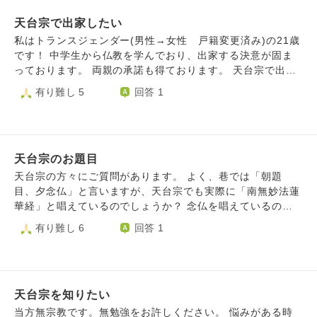
天台宗で出家したい
私はトランスジェンダー(男性→女性 戸籍変更済み)の21歳
です！ 中学生から仏教を学んでおり、出家する決意が固ま
っております。 両親の承諾も得ております。 天台宗で出家
したいのですが師僧探しに困っております。師僧をどのよう
有り難し 5
回答 1
に見つけたらいいでしょうか？
天台宗のお題目
天台宗の方々にご質問があります。 よく、巷では「朝題
目、夕念仏」と言いますが、天台宗でも実際に「南無妙法蓮
華経」と唱えているのでしょうか？ 念仏を唱えているのは
見たことあるのですが、お題目を唱えているところを見たこ
有り難し 6
回答 1
とがなかったので、疑問に思いました。 恐れ入りますが、
天台宗の方々でお答えいただければ幸いです。
天台宗を知りたい
当方無宗教です。無勉強をお許しください。 悩みがある時