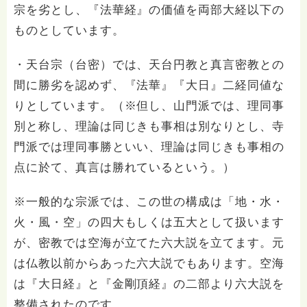
宗を劣とし、『法華経』の価値を両部大経以下の
ものとしています。
・天台宗（台密）では、天台円教と真言密教との
間に勝劣を認めず、『法華』『大日』二経同値な
りとしています。（※但し、山門派では、理同事
別と称し、理論は同じきも事相は別なりとし、寺
門派では理同事勝といい、理論は同じきも事相の
点に於て、真言は勝れているという。）
※一般的な宗派では、この世の構成は「地・水・
火・風・空」の四大もしくは五大として扱います
が、密教では空海が立てた六大説を立てます。元
は仏教以前からあった六大説でもあります。空海
は『大日経』と『金剛頂経』の二部より六大説を
整備されたのです。