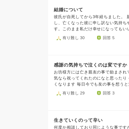
結婚について
彼氏が自死してから3年経ちました。
し、亡くなった彼に申し訳ない気持ち
す。このまま私だけ幸せになってもい
まわないでしょうか。
有り難し 30
回答 5
感謝の気持ちで泣くのは変ですか
お坊様方には亡き親友の事で励まされ
気なら祝ってくれたのになと思ったり 
くなります 毎日今でも友の事を想う
て感謝の気持でいっぱいになり 泣い
有り難し 29
回答 3
りの宝と言ってくれたのが凄く嬉しか
に頭を下げて自分の事を宜しくお願い致
たのは今でも凄く寂しいですが 親友
が一杯になって俺は本当に幸せだった
生きていくのって辛い
べながら感謝してるよと言って ○○は
療していても自分に心配掛けまいと思
何度か相談しており同じような事です