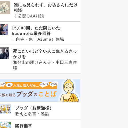
誰にも見られず、お坊さんにだけ
相談
非公開Q&A相談
15,000回、ただ隣にいた
hasunoha最多回答
一向寺・東（Azuma）住職
死にたいほど辛い人に生きるきっ
かけを
和歌山の駆け込み寺・中田三恵住
職
ブッダ（お釈迦様）
教えと名言・逸話
諸行無常