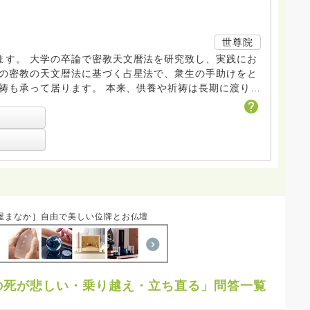
世尊院
ます。 大学の卒論で密教天文暦法を研究致し、実践にお
此の密教の天文暦法に基づく占星法で、衆生の手助けをと
のみの供養や祈祷を一座供養・一座祈祷として、此処にお
お方でも、承りますのでご遠慮なくお問い合わせ下さいま
屋まなか］自由で美しい位牌とお仏壇
の死が悲しい・乗り越え・立ち直る」問答一覧