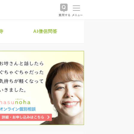
寺
AI僧侶問答