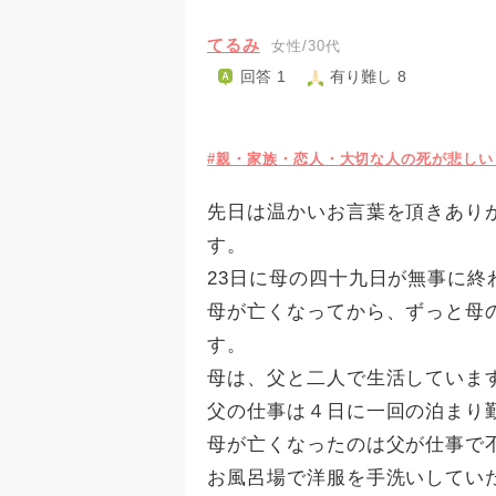
てるみ
女性/30代
回答 1
有り難し 8
#親・家族・恋人・大切な人の死が悲し
先日は温かいお言葉を頂きあり
す。
23日に母の四十九日が無事に終
母が亡くなってから、ずっと母
す。
母は、父と二人で生活していま
父の仕事は４日に一回の泊まり
母が亡くなったのは父が仕事で
お風呂場で洋服を手洗いしてい