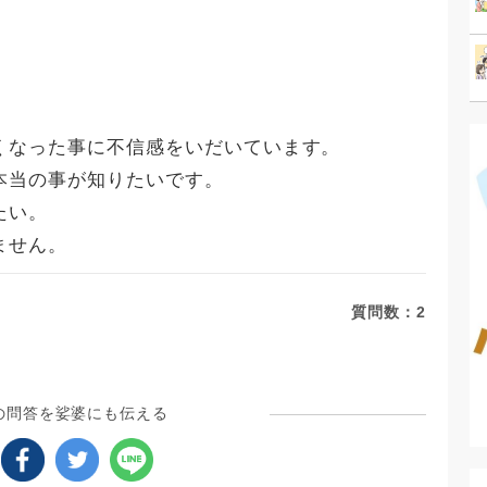
くなった事に不信感をいだいています。
本当の事が知りたいです。
たい。
ません。
質問数：
2
の問答を娑婆にも伝える