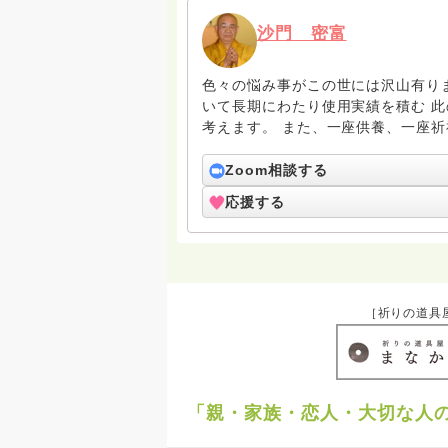
沙門 密富
色々の悩み事がこの世には沢山有り
いて長期にわたり使用実績を積む 
考えます。 また、一座供養、一座祈祷も承って居ります。 本来、供養や祈祷は長期に渡り此
れを継続的行うものですが、 一回
受けするものです。 なお、遠方の
Zoom相談する
せ。
応援する
［祈りの道具
「親・家族・恋人・大切な人