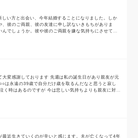
 新しい方と出会い、今年結婚することになりました。しか
や、彼のご両親、彼の友達に申し訳ないきもちがありま
いんでしょうか。彼や彼のご両親を嫌な気持ちにさせてし
て大変感謝しております 先週は私の誕生日があり親友が元
○○は永遠の39歳で自分だけ歳を取るんだなと思うと寂し
と泣く時はあるのですが 今は悲しい気持ちよりも親友に対し
てしまうんだろうなと思っています 自分と出会えた事が何よ
ったり 別れてしまいましたが彼女を紹介した時は 深く相手
しますと言ってくれたりなど 出会って35年で別れを迎え
は俺に対して物凄く優しくて愛情をくれた事を想い出すと 胸
と泣く時があるんです 今でも寝る前には友の顔を思い浮か
俺の事を強くて優しいと言ってくれたけど ○○の方が辛い治
い 自分に辛いと一言も泣き言を言わなくて偉かったよと褒
が最近生きていくのが辛いと感じます。夫が亡くなって4年