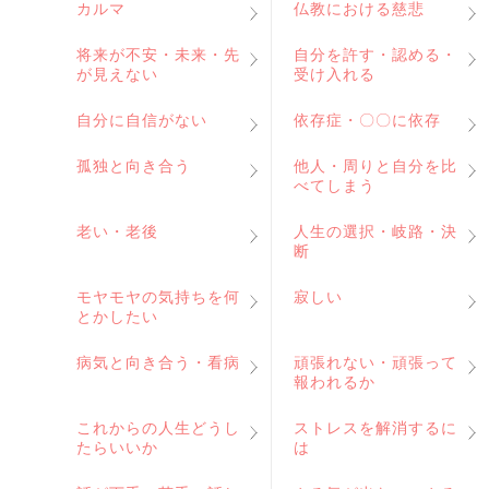
カルマ
仏教における慈悲
将来が不安・未来・先
自分を許す・認める・
が見えない
受け入れる
自分に自信がない
依存症・〇〇に依存
孤独と向き合う
他人・周りと自分を比
べてしまう
老い・老後
人生の選択・岐路・決
断
モヤモヤの気持ちを何
寂しい
とかしたい
病気と向き合う・看病
頑張れない・頑張って
報われるか
これからの人生どうし
ストレスを解消するに
たらいいか
は