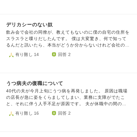
いて疲れます。 ある時義兄の彼女に｢〇〇市(地名)出禁って
ので、書くのを途中でやめてしまいます。 仕事もしていま
いうバレーチー厶作りましょ～♪｣と言われ何を言ってるのか
すが、旦那さんも頑張ってくれていますが、それでも、足り
さっぱり分かりませんでした(笑) そう、義兄彼女も独占欲の
ないです。 お金に困らない生活は、いつか来るのでしょう
塊だったのです。 元嫁さんの愚痴を言ってきたり、自分と
デリカシーのない奴
か? 本当は、旦那さんの給料だけで生活できたらと思ってま
か変わって欲しくない人の愚痴を言って私たちを味方に付け
すが、支払いやら借金があるので、それは無理です。 た
飲み会で会社の同僚が、教えてもないのに僕の自宅の住所を
ようとしてきます。 そして少し前に義兄カップルとお出か
だ、仕事に行けば、話が通じない、上司がしてほしいとお願
スラスラと喋りだしたんです。 僕は大変驚き、何で知って
けをした際、｢4人で写真撮ろうと！｣と義兄が提案。その写
いされた事もうまくできない、最近、発達障害なのかも…と
るんだと訊いたら、本当がどうか分からないけれど会社のサ
真を｢お出かけした｣という内容で私がインスタのストーリー
も思えてきました。 それくらい、仕事でのミスが多いで
ーバーの何処かに社員名簿があり、それを見たようです。
有り難し 14
回答 2
に投稿しました。すると義兄彼女が｢知り合いが見てるかも
す。 メモは、必ず取ってます。 もっと心にもお金にも余裕
会社のセキュリティーに問題があるんですが、この同僚が留
なんで、せめて顔隠して投稿して下さい｣と指摘をしてきま
を持って、子育てしたいです。毎日しんどいです。 よろし
守中に自宅に不法侵入するというのは杞憂ですか？
した。私のフォロワーにあなたの知り合いがいるのかどうか
くお願いします。
なんて知らないし、なんでInstagramまで色々言われなきゃ
いかなの？という気持ちになり更にストレスで正直もう関わ
うつ病夫の復職について
りたくないのです。
40代の夫が今月上旬にうつ病を再発しました。 原因は職場
の店長が急に姿をくらましてしまい、業務に支障がでたこ
と、それに伴う人手不足が原因です。 夫が休職中の間のや
り取りは、隣町の店舗の店長を通して・・・との話をされた
有り難し 16
回答 2
ようで、診断書や通院に伴う連絡はそちらの店長と話をして
いました。 夫は隣町の店長の手を煩わしてしまうので、直
接本社と話をしますと伝えたところ、自分を通してと言われ
たそうです。 人手不足も、夫の店舗のフォローもあり、そ