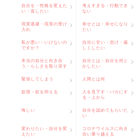
自分を・性格を変えた
考えすぎる・行動でき
い・直したい
ない
現実逃避・現実の受け
幸せとは・幸せになり
入れ
たい
私が悪い・いけないの
自分に甘い・怠け・厳
ですか？
しくしたい
本当の自分と向き合
自分とは・自分を何と
う・らしさを取り戻す
かしたい
緊張してしまう
人間とは何
欲望・欲を抑える
人を見下す・バカにす
る・上から
悔しい
自分を認めてもらいた
い
変わりたい・自分を変
コロナウイルスに向き
えたい
合い乗り越える