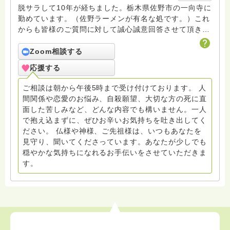
脱サラして10年が経ちました。栃木県佐野市の一向寺に
勤めています。（佐野ラーメンが有名な処です。）これ
からも皆様のご質問に対して誠心誠意回答させて頂きた
いと存じます。まだまだ修行中の身ですので至らぬ点あ
ろうかとは存じますが共に精進して参りましょうね。お
Zoom相談する
寺にもお気軽に遊びに来てください。
応援する
ご相談は朝から午後5時まで受け付けております。 人
間関係や恋愛のお悩み、自殺願望、大切な方の死に直
面した苦しみなど、どんな内容でも構いません。一人
で抱え込まずに、ぜひお辛いお気持ちを吐き出してく
ださい。 仏様や神様、ご先祖様は、いつもあなたを
見守り、聞いてくださっています。あなたが少しでも
穏やかな気持ちになれるお手伝いをさせていただきま
す。