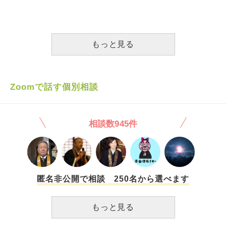
ない」と直感しました。けれども、妻には身寄りがなく、高
良かったんじゃないでしょうか。私みたいなしょぽい人間と
です。 それなのに息子は『彼女の親はこちらの親には興味
齢で体の不自由な父親しかいません。社会経験も少なく、働
なぜ結婚したのか。人間的に、尊敬できるような人たちでは
がないみたいやから会うことないと思う』と… 結婚すると
いたこともほとんどない「お嬢様育ち」です。これまで私の
ないのは確かです。もうずっと納得してません。私は利用さ
いうなら親同士会わないって理解できない。 息子は単に会
生活を献身的に支えてくれたことも事実で、本人も「住宅ロ
れたんだろうな。
わしたくないのだと思う 会えば今までの経緯をバラされる
もっと見る
ーンを少しでも返そうとした結果だ」と言っています。強い
し、二人の雰囲気が悪くなるから… もう一つ理解できない
情と愛情もあります。私がいなくなったら彼女はどうなるの
のは、何かにつけて彼女を絡ませてきて拒否すること。
か。そう考えると簡単に切り離せない気持ちもあります。
《自分だけ遊びに行けば二人に溝ができる》 《自分だけ外
一方で、現実的な問題があります。貸したお金が戻らなけれ
出すれば彼女の機嫌を損ね空気が悪くなるからほっとけな
Zoomで話す個別相談
ば来年の税金も払えません。彼女の父に会う予定ですが、高
い》と そんなことで悪くなるような薄っぺらい関係なら結
齢で資金的に余裕があるかわからないため、返済してもらえ
婚なんかやめた方がいい。 親よりも彼女・友達よりも彼
るかどうかも不明です。会社と社員を守る責任感や、周囲の
女・仕事よりも彼女・先祖供養より彼女…何もかも相手都合
支えがあるからこそ何とか踏みとどまっていますが、正直な
相談数945件
よりも彼女優先・自分達優先で物事を考える。 私や祖母に
ところ今は仕事に集中できません。 私はこれからどうすれ
『彼女と仲良くしてほしい』と言うだけで行動が伴わない。
ば良いのか、本当に答えが見つかりません。
それどころかその機会を自ら壊し悪化させてることに気付か
ない。 彼女と一緒になってから悪い方に変わってしまった
（泣）… 毎年一緒に行ってた墓参りも『自分の知らない人
の墓参り行く意味ある？』『仏壇に参ればいいやろ』『仏壇
匿名非公開で相談 250名から選べます
参るだけマシやろ』と豹変振り… 散々面倒かけた親に感謝
すらせず平気で暴言を吐き、親の仕事を見下し、親の頼み事
もっと見る
も友達の誘いも相手の気持ちを考えず彼女優先で拒否、場所
をわきまえず相手構わず彼女を連れて行く。《どう思われよ