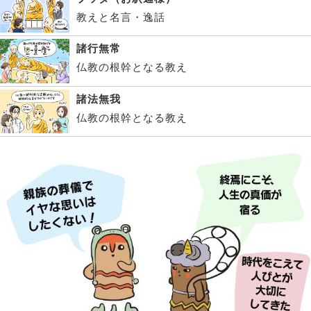
教えと名言・逸話
諸行無常
仏教の根幹となる教え
諸法無我
仏教の根幹となる教え