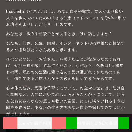
hasunoha（ハスノハ）は、あなた自身や家族、友人がより良い
人生を歩んでいくための生きる知恵（アドバイス）をQ&Aの形で
お坊さんよりいただくサービスです。
あなたは、悩みや相談ごとがあるとき、誰に話しますか？
友だち、同僚、先生、両親、インターネットの掲示板など相談す
る人や場所はたくさんあると思います。
そのひとつに、「お坊さん」を考えたことがなかったのであれ
ば、ぜひ一度相談してみてください。なぜなら、仏教は1,500年
もの間、私たちの生活に溶け込んで受け継がれてきたものであ
り、僧侶であるお坊さんがその教えを伝えてきたからです。
心や体の悩み、恋愛や子育てについて、お金や出世とは、助け合
う意味など、人生において誰もが考えることがらについて、いろ
んなお坊さんからの癒しや救いの言葉、たまに喝をいれるような
回答を参考に、あなたの生き方をあなた自身で探してみてはいか
がでしょうか。
Zoomで個別相談
AI僧侶とLINEで相談