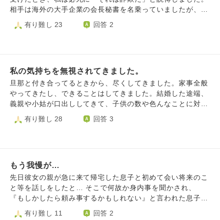
す。 商業施設に遊びに行ってもほかの客が笑って［ダサ
夫と別居しており娘2人と3人で生活をしていますが、自分達
相手は海外の大手企業の会長秘書を名乗っていましたが、私
い！］言ってきます。 女性客と一緒になって女性従業員が
の生活だけでも 困難なほどの状況で、更に息子が来て 頭を
はその場で企業に国際電話をかけ、そんな人物は存在せず、
有り難し 23
回答 2
［ダッサァ！］と言って笑ってきました。 別の日に店の前
抱えています。 育て方が悪かった事や息子の責任として 仕
投資話も虚偽であると確認しました。証拠を突きつけて説明
を通るとあの従業員が店先にいて私に気が付くと慌てて店の
方ない部分はあるのですが 口をろくに聞かず、嘘ばかりで
したにもかかわらず、妻は最終的に全財産を詐欺グループに
奥に姿を隠した。 別の大型店舗では客がほとんどいなくて
態度も悪いし お金の無心をわたしや娘にしてきて 共倒れす
渡してしまいました。今は所持品を売り払って現金をつくろ
暇そうなレジ担当の８人くらいの女性たちが口々に［ダサ
るのではないかと不安と恐怖を感じます。その事も弁護士に
うとしています。 私は深い無力感を覚えています。という
い！］［ダッサ！］［ダセえ！］ばかり言ってきてそして売
相談しましたが 行くところもないのでご実家にいる環境で
私の気持ちを無視されてきました。
のも、妻はこれまでもMLMや怪しいネット通販に手を出
り場を通ろうとすると行きも帰りも同じ女性従業員に体当た
自己破産の手続きを始めるしかないと言われました。 生活
し、そのたびに失敗してきました。そのたびに私は「やめた
旦那と付き合ってるときから、尽くしてきました。家事全般
りされそうになりました。 買い物も落ち着いてできませ
費を一切入れてくれないどころか お金の無心などもあり途
方がいい」と忠告し、後始末をしてきました。しかし、今回
やってきたし、できることはしてきました。結婚した途端、
ん。 気の置けない人に相談したこともあります。 ［あなた
方に暮れています。 これから先息子が改心してくれれば良
は説得しても聞き入れられず、結果的に取り返しのつかない
義親や小姑が口出ししてきて、子供の数や色んなことに対し
は変なカッコしてないしダサいって言う人がおかしい！言う
いのですが娘2人も息子のお金の無心に疲れきっています。
状況になってしまいました。一度は「もう連絡しない」と約
て偉そうな態度。旦那は親や小姑と不仲だったと聞いてて、
有り難し 28
回答 3
人だってそんなたいしたカッコしてないよ］と言われまし
夫は話を聞くだけで解決に向けての協力もなく私自身も相談
束しLINEを削除したのに、ブロックをしなかったため再び
疎遠にしてくれると思ってたけど、違ったみたいて、親のい
た。 確かに言う人がおかしいと私も思います。 ですがなぜ
出来るところがなく 食事も取れなくなってきました。 息子
詐欺グループとやり取りを始めてしまったのです。 さらに
いなり。長男でお金もかけてもらってたみたいで。昔の家の
私は言われ続けなければならないんでしょうか。 言われな
も苦しいと思います。 でも会話が出来ず話しかけるとキレ
妻は「仲の良い友人と仮想通貨を買う」と言って私からお金
人なので、長男頼りだったみたいでそんなこと知らないし、
くなる方法はありますか？言われても苦にならない方法はあ
てくる為 どうやって息子の心を開けばいいのかも わかりま
を借りました。私自身も仮想通貨投資をしていたため信用し
結婚した途端偉そうになって。私はどれだけ尽くしてきたか
りますか？深刻に悩んでます。 このままじゃ自由に行動で
せん。 生活さえもこのままだと破綻してしまいます。 息子
てしまいましたが、実際には数か月前から詐欺グループの仕
もう我慢が…
なんてわかってくれてない。私の体の弱さや子供産むときも
きなくなってしまいます。 よろしくお願いいたします。
へ対しての接し方や自立や更生など アドバイス頂けると助
組みに巻き込まれていたのです。そして今回の件が表面化し
大変な状態だったのに、大切にされない。結局、子供欲しさ
先日彼女の親が急に来て帰宅した息子と初めて会い将来のこ
かります。 よろしくお願いいたします。
たのは、妻が私の親からも理由をつけてお金を借りようとし
にいいようにされたんだと思っています。小姑の性格も、偉
と等を話しをしたと… そこで何故か身内事を聞かされ、
たからでした。親は不審に思って私に確認し、初めて真実が
そうで受け付けない。私の家族も沢山協力してくれました。
『もしかしたら頼み事するかもしれない』と言われた息子は
明らかになりました。私の両親にはまだ今回の出来事を話し
それなのに、なんでそんな偉そうされないといけないのでし
『親に話してみます』とも言わず簡単に軽返事してしまった
有り難し 11
回答 2
ていません。 ここまでの経緯で、私は「もう一緒にいられ
ょうか。そんな偉そうなら、もっとすごい人と結婚されたら
ようです。 しかしこちらは一人息子なので無理な事は無理