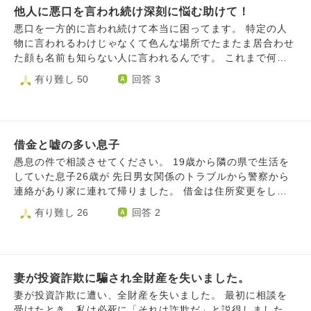
他人に悪口を言われ続け深刻に悩む助けて！
ちらの店長もさぞかし忙しいことはわかっております。 昨
日、病院で復職可の診断書を書いてもらい、いよいよ復職に
悪口を一方的に言われ続けて本当に困ってます。 特定の人
向けて！と、 隣町の店長に連絡を入れたところ、「俺は〇
物に言われるわけじゃなくて色んな場所でたまたま居合わせ
〇店（夫の職場）の店長じゃねーし」と言われたようです。
た顔も名前も知らない人に言われるんです。 これまで何人
夫は、「わかりました。では、診断書は店舗に置いておきま
に言われたかわからないほどです。 言う人はほぼ女性で20
有り難し 50
回答 3
す。」と伝え、後のことは本社に判断を委ねると言っていま
歳代を中心にたまに30歳代40歳代くらいの人。 20歳半ばか
す。 夫の判断は正しいと思いますが、私は隣町の店長の気
ら言われるようになりました。 帰り道を歩いてると前方か
持ちがわからなくて不安です。 うつ病の夫は不要だという
ら視線を感じたんです。 でも近くに人はいなくて遠くのほ
ことなのかな、戻らない方が他の方のためなのかな。ととて
うにこちらに向かって歩く女性が一人小さく見えただけで気
も悲しい気持ちになりました。 そんな態度を取られたと聞
借金と嘘の多い息子
のせいだと思いそのまま歩きました。 歩いてきた女性が近
いて涙がとまりません。 夫は大丈夫。と言っていますが。
づいて突然［ダサい！］と声出したんです。 女性はそのま
愚息の件で相談させてください。 19歳から隣の県で生活を
この感情、どの様に治めたらよいでしょうか。 とても辛い
ま歩き去りました。 私は何が何だかわからずただただ気分
していた息子26歳が 先日男女関係のトラブルから警察から
です。
の悪い想いをしました。 以前はどこに行ってもそういうの
連絡があり家に連れて帰りました。 借金は住所変更をして
はなかったんですがこれ以降こうしたことがよく起こるよう
いなかった為大量の 請求書が届いていたので知っていま
有り難し 26
回答 2
になりました。 すれ違う前に言ってくる人が圧倒的に多い
す。 自宅に訪問もされていました。 息子に電話しても全く
です。 言う言葉は［ダサい！］［ダッサ！］［ダセえ！］
出てくれず音信不通だった為うちに連れ帰った後色々と借金
［ダサァ！］等々。 すれ違う瞬間40歳代くらいの女性に
の詳細を 聞いても答えてくれず会話はお腹空いた 飲み物が
［ダッサ！］って言われて数歩歩いて今の何？って思い立ち
欲しい。お金貸してくらいです。 闇金から連絡が私たちに
止まって後ろを振り向いてみたら女性はすでに私のほうを見
妻が投資詐欺に騙され全財産を失いました。
も連絡が入り息子に 聞いても借りてない！を通していて 先
ていて何が面白いのか笑ってました。 悪意を感じました。
日弁護士さんの所に行き相談したところ 闇金や知人や消費
妻が投資詐欺に遭い、全財産を失いました。 最初に相談を
路上、駅、電車、バス、観光地どこでもそんな目に遭いま
者金融などから多額の 借金をしていました。 現在わたしは
受けたとき、私は必死に「それは詐欺だ」と説得しました。