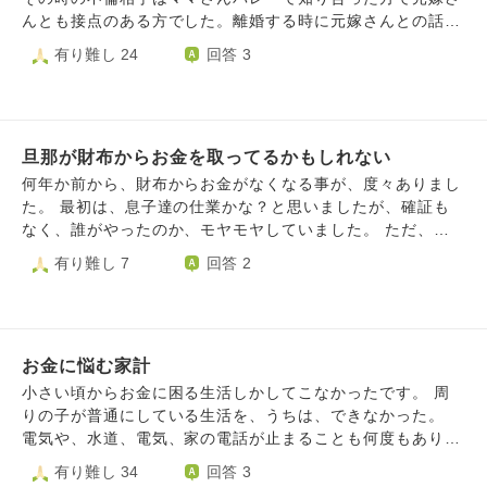
んとも接点のある方でした。離婚する時に元嫁さんとの話し
合いでママさんバレーに行かないということになっていまし
有り難し 24
回答 3
た。 そして義兄の今の彼女もバツ1でママさんバレーチーム
に所属しており、義兄は内緒でバレーの練習に参加していま
す。 結果、顔の広い元嫁さんの耳に情報が行き何度も義兄
は怒られているそうです。それでも懲りずに練習に参加する
旦那が財布からお金を取ってるかもしれない
義兄。 義両親からもママさんバレーに恋愛しに行ってるの
か！？もう行くな！と言われています。 私たち夫婦も元々
何年か前から、財布からお金がなくなる事が、度々ありまし
ママさんバレーチームで練習に参加していたのですが、私た
た。 最初は、息子達の仕業かな？と思いましたが、確証も
ちまで巻き込まれ練習に行けなくなってしまいました。 な
なく、誰がやったのか、モヤモヤしていました。 ただ、こ
のにノコノコと練習に行ってる義兄が許せません。 また義
こ何ヶ月かも、息子達が家を出たのに、なくなっていて、ま
有り難し 7
回答 2
兄は独占欲強いのか 何故か義兄に｢ママさんバレーの人達と
さか？旦那さん?とも思ったのですが、自分の勘違いだと思
関わるな！｣｢ママさんバレーの人達がいる場所に行かない
い、何度も財布を確認したり、家計簿つけたりしてまし
で！もしかしたらママさんバレーの人たち会っちゃうかもだ
た…。 ただ、今日、またお金がなくなっていました。 も
から！｣と言って私たちの行動範囲まで狭まらせる始末。 最
う、さすがに旦那を疑うしかないと思ってしまいました。
初は仕方なく聞いていましたが、正直私たちは何も悪いこと
お金に悩む家計
問いただすにしても、確証は、ないし、でも、そのお金がな
をしていないし、行動範囲狭まる意味が分からないし、だん
ければ、支払いができません。 どうにかして、返してもら
小さい頃からお金に困る生活しかしてこなかったです。 周
だんとそれがストレスに感じ今は普通に行動しています。
いたいです。 どうしたら、認めてくれるでしょうか？
りの子が普通にしている生活を、うちは、できなかった。
また義兄の彼女も苦手でして、 元々第一印象があまり良く
電気や、水道、電気、家の電話が止まることも何度もありま
なく というとも話をしていても｢私は～私は～｣というよう
した。 結婚してからも、やはりお金に困り、いつも頭を抱
有り難し 34
回答 3
に自分の話しかせず、とにかく自分アピールがすごく一緒に
えて居ます。家計簿もつけだしたけど、お金が足りなくなる