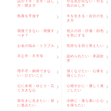
話が下手・苦手・話し
やる気が出ない・やる
方・聞き方
気の出し方
執着を手放す
今を生きる・自分の生
き方
我慢できない・我慢す
他人の目・評価・顔色
べき？
を気にする
お金の悩み・トラブル
気持ちを切り替えたい
不公平・不平等
認められたい・承認欲
求
理不尽・納得できな
強くなりたい・心身を
い・ひどいこと
強くしたい
心に余裕・ゆとり・広
心穏やかに・優しく過
く大きな心
ごしたい
前向きに生きたい・前
冷静に・落ち着いた心
に進みたい
を保ちたい