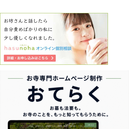
うが知らん》 また必死にやってきた仕事を見下されてから
《今まで頑張ってきた自分は何だったのか？》と思うとやる
気が失せ身が入らない。 彼女と親の策略に見事にハマった
息子… こんな状態で結婚なんか許せない。 痛い目に遭わな
いとわからないのか？ 親同士会わないで知らないままで結
婚なんて到底無理… 寝れない日が続き辛いです