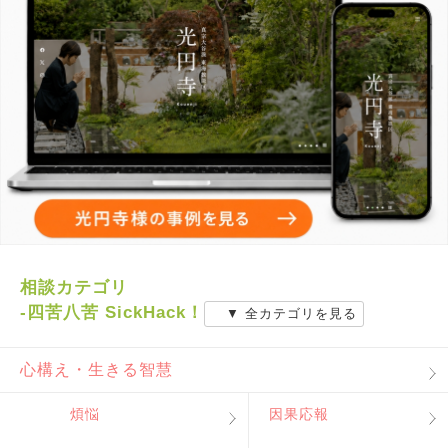
相談カテゴリ
-四苦八苦 SickHack！
▼ 全カテゴリを見る
心構え・生きる智慧
煩悩
因果応報