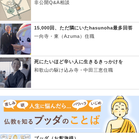
非公開Q&A相談
15,000回、ただ隣にいたhasunoha最多回答
一向寺・東（Azuma）住職
死にたいほど辛い人に生きるきっかけを
和歌山の駆け込み寺・中田三恵住職
ブッダ（お釈迦様）