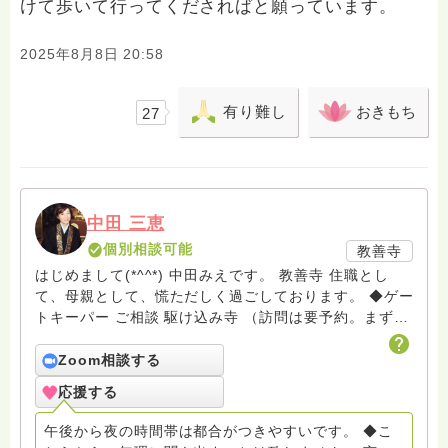
けて歩いて行ってくださればと願っています。
2025年8月8日 20:58
有り難し
おきもち
27
中田 三恵
個別相談可能
教善寺
はじめまして(*^^*) 中田みえです。 教善寺 住職とし
て、母親として、慌ただしく過ごしております。 ◆ゲー
トキーパー ご相談 駆け込み寺 （訪問は要予約。まずは
メールでお問い合わせください） ◆ビハーラ僧、終末期
ターミナルケア、看取り、グリーフケア、希死念慮、自
Zoom相談する
死、産前産後うつ、育児、DV、デートDV、トラウマ、
応援する
PTSD、傾聴トレーナー、手話、要約筆記、行政相談
員、女性支援員、小学校 中学校支援員としても、ケア
午後から夜の時間帯は都合がつきやすいです。 ◆こ
サポートをしています。 ◆一般社団法人『グリーフケア