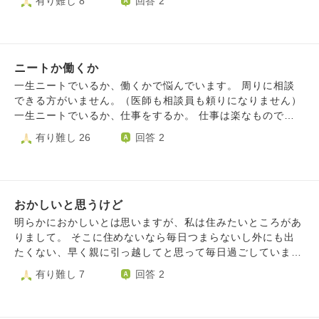
有り難し 8
回答 2
の人の言うような教育を受けていたらマシだったんだろうな
をバカにされ消えてしまいたくなった時、私は心の中で何を
しいです。 妹は我が儘ばかりで母や私達家族を振り回され
と思わずにいられません。 年齢に対して求められてるもの
想い耐えれば良いのか。 何かを変える為に勇気が必要なの
ています。 最近特に怒りっぽく気にくわない事や思い通り
が出来ていない。後回しにしてきた宿題のつけでしょうか、
はわかりますが、心に何を秘めたら耐えられるか、アドバイ
いかないと直ぐ怒ります。 母は心配性で干渉気味なのです
そういったものを感じています ここまで長文すみません。
スをお願いいたします。 因みに実母は健在ですが、私の心
が、妹はその事が嫌で最近喧嘩ばかりしてます。 都合のい
どんなことでもいいのでアドバイスがあればいただきたいで
の拠り所ではないため、母を想って‥というのは難しいで
ニートか働くか
い時だけ母や私を利用して疲れました。 我が儘過ぎる妹に
す。 宜しくお願い致します。
す。
振り回されて疲れました。 妹は働いてなく障がい年金を貰
一生ニートでいるか、働くかで悩んでいます。 周りに相談
ってますが、欲しい物ばかり買ってます。 お金が足りない
できる方がいません。（医師も相談員も頼りになりません）
と母からお金を貰ってます。 因みに家事は一切手伝いませ
一生ニートでいるか、仕事をするか。 仕事は楽なもので
ん。 どうしたらいいか分からないです。
す。休みも取れると思います。 ニートのままでいると、ゆ
有り難し 26
回答 2
るんだゴムのような人間になってしまいますよね？ ダラダ
ラして、やりたいこともメリハリがないと楽しめないし。
だけど私はニート生活が長く、仕事をすると二時間くらいで
疲れてしまいます。 椅子にずっと座っていると苦痛。 人の
おかしいと思うけど
命令を聞くのも苦手。 だけど、やっぱりニートはやめたほ
うがいいですよね？ ほとんどの人がニートでいると苦痛に
明らかにおかしいとは思いますが、私は住みたいところがあ
なって抜け出すと思います。 休みたいとかやめたいとかは
りまして。 そこに住めないなら毎日つまらないし外にも出
毎日思ってるかもしれませんが。 なにかいいアドバイスを
たくない、早く親に引っ越してと思って毎日過ごしていま
ください！！
す。 私は仕事ができないので（精神的トラウマで） 自分で
有り難し 7
回答 2
稼いで引っ越すことは不可能です。 来年親が年金を貰える
ようになります。 それで賃貸の審査通るかどうかわかりま
せんが、その場所に住みたいと思っています。 毎日憂鬱で