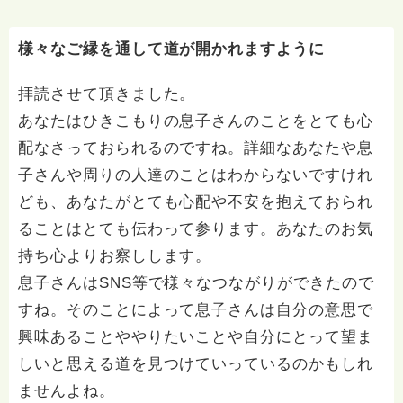
質問へのお返事がない方には、応えていません。お礼回
答がある方を優先しています。 懇志応援も宜しくお願
いします。 ※個別相談は、hasunohaオンライン相談よ
様々なご縁を通して道が開かれますように
り受け付けています。お寺への いきなりの電話相談は
受け付けておりません。また夜中や早朝の電話もご遠慮
拝読させて頂きました。
ください。 法務を優先させてください。
あなたはひきこもりの息子さんのことをとても心
配なさっておられるのですね。詳細なあなたや息
子さんや周りの人達のことはわからないですけれ
ども、あなたがとても心配や不安を抱えておられ
ることはとても伝わって参ります。あなたのお気
持ち心よりお察しします。
息子さんはSNS等で様々なつながりができたので
すね。そのことによって息子さんは自分の意思で
興味あることややりたいことや自分にとって望ま
しいと思える道を見つけていっているのかもしれ
ませんよね。