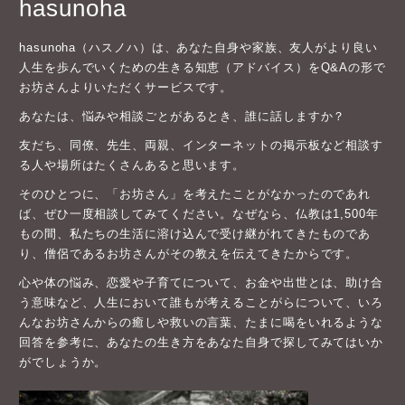
hasunoha
hasunoha（ハスノハ）は、あなた自身や家族、友人がより良い
人生を歩んでいくための生きる知恵（アドバイス）をQ&Aの形で
お坊さんよりいただくサービスです。
あなたは、悩みや相談ごとがあるとき、誰に話しますか？
友だち、同僚、先生、両親、インターネットの掲示板など相談す
る人や場所はたくさんあると思います。
そのひとつに、「お坊さん」を考えたことがなかったのであれ
ば、ぜひ一度相談してみてください。なぜなら、仏教は1,500年
もの間、私たちの生活に溶け込んで受け継がれてきたものであ
り、僧侶であるお坊さんがその教えを伝えてきたからです。
心や体の悩み、恋愛や子育てについて、お金や出世とは、助け合
う意味など、人生において誰もが考えることがらについて、いろ
んなお坊さんからの癒しや救いの言葉、たまに喝をいれるような
回答を参考に、あなたの生き方をあなた自身で探してみてはいか
がでしょうか。