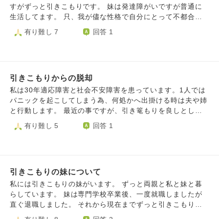
うに生きても負けるから違うことをしようとか、会社という
すがずっと引きこもりです。 妹は発達障がいですが普通に
組織に馴染めずに仕事を転々としてきましたが…スペックの
生活してます。 只、我が儘な性格で自分にとって不都合な
低い自分ではそこから何かにつなげたりするようなことが無
事があると直ぐ怒ります。 更に、障がい年金で頻繁に買い
有り難し 7
回答 1
く、中身は成績の悪い高校性レベルの精神のままこの年にな
物したり60歳越えの母を運転手にして頻繁に遊んでばかりで
りました。 今まで何度か仕事に就こうと応募してきました
す。 家事や母の手伝いをしていたら不満はありませんが、
が、経歴を見られどこに行っても落とされることから社会復
家事や家の事は全くしません。 最近は特に我が儘が酷く不
帰が難しくなってしまいました。 それでも３年前から農業
機嫌になると人の物を隠したりします。 それにも関わら
バイトで県外に行ったりしているのですが、このような生活
引きこもりからの脱却
ず、母は優しいので甘やかしてます。 私自身、普段は避け
もいつまでも出来ません。 畑やるぞといっても言ってもサ
らて都合のいい時だけ利用されて辛いです。 まるで自分が
私は30年適応障害と社会不安障害を患っています。1人では
ボる時が続き、無理やりでも体を動かしていますが、草刈り
一番偉い人かの様に振る舞う態度が許せません。 私も我慢
パニックを起こしてしまう為、何処かへ出掛ける時は夫や姉
を少しやって一日終わりとかいう日が多いです。先延ばして
してあまり言って来ませんでしたが、もう我慢の限界です。
と行動します。 最近の事ですが、引き篭もりを良しとして
しまうんですね。 こんな自分が嫌でずっと頭の中に死がよ
この自分の暗く負の気持ちを誰にも迷惑かけず消化するには
専業主婦をさせてくれていた夫に、老後が心配だから働いて
有り難し 5
回答 1
ぎるのです。 もう若くない、自分の力で生きて自身が欲し
どうしたらいいでしょうか？ 拙く長文で申し訳ございませ
くれと言われました。 複雑な人間関係の構築をこれからま
かったけどその才能が無いと感じる、雇われない需要のない
んが、お返事頂けたら幸いです。 何卒宜しくお願いしま
た始めなければならない。正直死んだ方がマシです。夫には
人間。 もし私がもう少しましな人間だったらと考え生まれ
す。
恩を仇で返すような形になり申し訳ないと心から思います
変わりに期待するように死を望んでいます。 以下の動画で
が、無になりたいです。 しかしながら、ここで踏ん張って
自分と似たような境遇の方の質問がありました、 回答はそ
引きこもりの妹について
死ぬ気で社会復帰したら何か変化があるかもしれない、とも
の年では無理 だそうです。 ああ、やっぱりそうだよなと
考えてしまい心の中がパニックです。 太っていて残念な
私には引きこもりの妹がいます。 ずっと両親と私と妹と暮
悲しい。完成した自堕落な自分を壊して変える事の難しさを
顔、社会性のない私でも社会は受け入れてくれるのでしょう
らしています。 妹は専門学校卒業後、一度就職しましたが
感じていたので、もういつ死んでもいいや とさえ思えてき
か。怖いです。とても怖いです。 ブス、デブとバカにされ
直ぐ退職しました。 それから現在までずっと引きこもりで
ます。 戸塚宏が一番伝えたいこと #大和魂 #日本 自分もこ
てきた恐怖が蘇ります。もし社会復帰したとしたら、見た目
す。 妹は、専門学校頃に発達障がいと言われうつ病気味ら