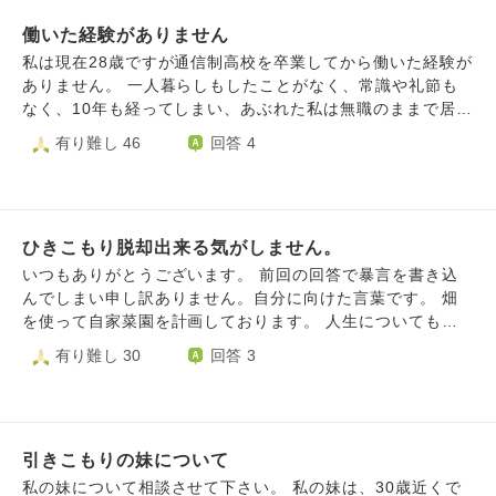
校に行かなかったり… 気持ちを聞くと自己肯定感が低いと
たが、働きだすとどうしてもすぐに辞めたいと思ってしま
いいます 難しい資格試験もいくつか合格しているので凄い
働いた経験がありません
い、ダメな方向へと逃げてしまいます。辞め癖があるのだと
ことだと励ましましたがダメでした 学校をサボり続け担任
自分で思います。 例えば工場勤務で働いているときは自分
私は現在28歳ですが通信制高校を卒業してから働いた経験が
からこのままだと退学になると連絡があり、つい感情的にな
が惨めにみえて続かなくて、最初の正社員の仕事は一日目か
ありません。 一人暮らしもしたことがなく、常識や礼節も
って責めてしまいました そして家出をし、２日後帰ってき
ら工場で泣いてしまいました。 私には兄弟が三人居て私は
なく、10年も経ってしまい、あぶれた私は無職のままで居場
てから今現在３ヶ月以上部屋にひきこもっています 部屋か
末っ子です。 姉は結婚して子どももたくさんいて兄も既婚
所がありません。 面接もしたくないですし、頑張ることを
有り難し 46
回答 4
ら出るのはトイレと家族がいない時間と深夜早朝にキッチン
者で大手会社で事務の仕事をしています。それと比べて私は
諦めてしまおうと思ってしまいます。 命の使い方を考えな
にリビングにとりにきます 兄や父親も拒絶し、お風呂も入
彼女すらできたことないし、正直なぜ産まれて来たのか人生
くてはと思っていますが、家族にも迷惑がかかるから家族を
るのは週一回ほどです ひきこもりの無料相談や市の支援セ
がよくわかりません。 ただ家庭環境や両親には恵まれてい
終わりにしたいという思いも浮かんできます。 この日本社
ンターに通って相談していますが今は心を開いてくるまで待
ると感じます お金に困ったことはないですし家族仲も良い
会では私はいきていかれないのでしょうか？ 学歴や経歴を
つことしかないようです 毎日が辛く夜は涙があふれて眠れ
です 逆に言うとそれが実家に住んでいる私を甘えさせてい
ひきこもり脱却出来る気がしません。
見ないで受けいれてくれる場所はどこにもないのでしょう
ません 早く死にたい、でも自殺は長男や夫に迷惑をかけた
るような感じがします やはり自立して働かないと死ぬよう
か？ もし、どこかご存知でしたらお教えいただけますでし
いつもありがとうございます。 前回の回答で暴言を書き込
くないからできない 何かと次男のことを考えては泣き、辛
な状況に自分で追い込むべきでしょうか？ 両親のせいには
ょうか。 よろしくお願いいたします。
んでしまい申し訳ありません。自分に向けた言葉です。 畑
くて早く死んでしまいたいと思う毎日です もうどうしてい
したくなくて母親はまずバイトから初めてそこからとは言わ
を使って自家菜園を計画しております。 人生についてもう
いかわかりません
れますが、30歳でフリーターだとそこからズルズルいきそう
１２年以上不安が消えず、希死念慮から逃れるように誰かに
有り難し 30
回答 3
で怖いです。 三回も会社をやめているのでそもそも社会人
聞いてほしくてたまらず相談 私は、いわゆる落ちこぼれで
が自分に合っていないのではとも思いますが、フリーで食べ
中学高校はクラスで最底辺の成績と容量の悪さで集団の中で
ていけるような芸や資格は何も持っていなくてやりたいこと
浮いてしまった事があります。 転校し、職を転々としてき
も思い浮かびません。 これからどう生きていけば良いでし
て今年で３０歳になります。 学生時代のころから、自分は
ょうか？ 毎日が楽しくなく情緒不安定で不安でたまらない
引きこもりの妹について
物事に取り組む意思が弱く、向かっていけない事に焦ってい
です。
ましたが、改善が無いまま生きてきました。 周りと同じよ
私の妹について相談させて下さい。 私の妹は、30歳近くで