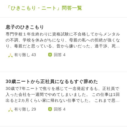
「ひきこもり・ニート」問答一覧
息子のひきこもり
専門学校１年生終わりに資格試験に不合格してからメンタル
の不調、学校を休みがちになり、母親の私への拒絶が強くな
り、毒親だと思っている、昔から嫌いだった、過干渉、死ん
でほしかったと言われました 小さい時から勉強を頑張るよ
有り難し 43
回答 4
うに言い過ぎてきたこと、ヒステリックな自分の性格で叱っ
ていたことなど多々反省して謝りましたが許してはもらえま
せんでした 私としては将来選択肢が増えるように勉強を頑
張ったり、何事も続けることの大切さを話してきたつもりで
30歳ニートから正社員になるもすぐ辞めた
す 中学２年生の時も２ヶ月不登校になりましたが、３年生
からは学校にして、学校の送迎や塾の送迎をして、心療内科
30歳で7年ニートで焦りを感じて一念発起するも、正社員で
やスクールカウンセリングにも行きました 高校にも入学
入った会社を一週間でやめてしまいました。 この仕事は1回
し、勉強に関しては一切言わなかったですが、自分から専門
出ると2カ月くらい家に帰れない仕事でした。 これまで思え
学校に行きたいと言いました 専門学校に入ってから毎日送
ば挫折してばかりの人生だったような気がします 高校卒業
有り難し 29
回答 4
り迎え、お弁当づくりなどできることは協力してきました
→大学中退(半年)→工場正社員(1日)→フリーター→専門卒→
２年生で資格試験の１次試験には合格できましたが、精神的
派遣型正社員工場勤務(3カ月)→ニート7年→正社員(一週間)
な落ち込みが定期的にあり、頑張る姿勢があるかと思えば学
とひどい経歴です。 工場系が合ってないのかなと思いまし