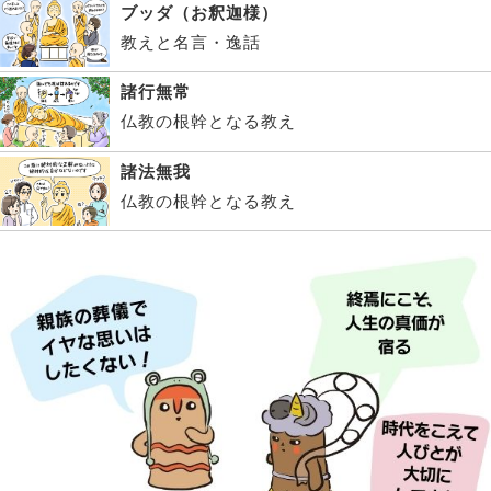
ブッダ（お釈迦様）
教えと名言・逸話
諸行無常
仏教の根幹となる教え
諸法無我
仏教の根幹となる教え