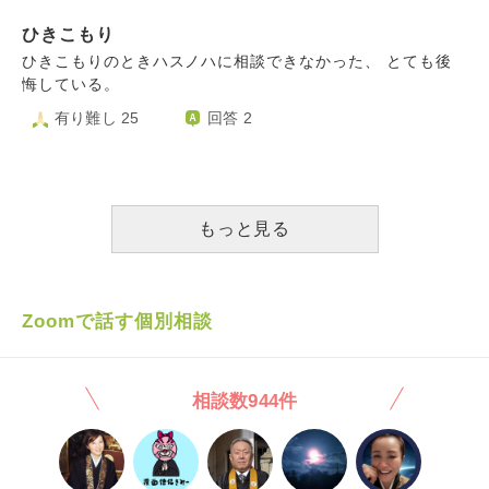
頭がおかしくなったようで、 その場所に住むことしか考え
ひきこもり
られなくなってしまいました。 私はおかしいのでしょう
か？ もともと鬱というかおかしいところは沢山ありますけ
ひきこもりのときハスノハに相談できなかった、 とても後
ど…。 今までは今住んでる県でそれなりに楽しんできたの
悔している。
ですが、もう、とある場所にしか興味がなくなってしまいま
有り難し 25
回答 2
した
もっと見る
Zoomで話す個別相談
相談数944件