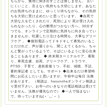
ちらから、無理に聞き出すことは致しません。 言い
ともしび』理事長 【ともしび遺族会】運営 毎月 第１
にくいこと、言えない気持ちも大切にします。あなた
金・昼夜2回開催（大阪駅前第3ビル） 14：00〜，18：
のお気持ちのままに、ゆっくり待ちながら、その気持
00〜 お問い合わせ申込⬇️こちらから
ちを大切に受け止めたいと思っています。 ◆自死で
griefcare.tomoshibi@icloud.com ＊この活動は皆さま
大切な人を亡くされたり、死別により 死が受け入れ
のご支援により支えられております。ご協力をよろしく
られなかったり、心の整理がつかない方へ。30分ず
お願いします。 ゆうちょ銀行 口座番号 普通408-
つでも、オンラインで定期的に気持ちに向き合ってい
6452769 一般社団法人グリーフケアともしび ◆『ビハ
きませんか。吐露したり泣ける時間も、大事なグリー
ーラサロン おしゃべりカフェひだまり』 ビハーラ和歌
フケア 。 ◆個別電話ってドキドキして勇気のいるこ
山代表 居場所運営 問い合わせ申込⬇️こちらから
とだけれど、声が届くから、聞こえてくるから、ちゃ
griefcare.tomoshibi@icloud.com ◆GEはしもとサピュ
んと繋がっているようで、そばにいるように安心出来
イエ 所属 （Gender Equity 誰もが自分らしく生きるこ
ることもあります。 ◆ 終末期ターミナルケア、看取
とができる社会をめざして）DV・女性支援 ◆認定NPO
り、希死念慮、自死、グリーフケア、トラウマ、
京都自死自殺相談センターSotto 元グリーフサポート委
PTSD、子育て、産前産後うつ、不妊、傾聴、手話、
員長（2018〜2024） ◆保育士.幼稚園教諭.小学校教諭.
要約筆記者 としても、サポート ◆出来るだけ希望時
レクリエーションインストラクター.中学校DV授業 10年
間にお応えしたいと思いますが、午前中は毎日 法務
間 保育 教育の現場で 総主任として勤めた経験も生かし
があります。 （相談は、hasunohaオンライン相談よ
つつ、お話できることがあれば 幸いです。 いつも あな
り受付下さい。お寺へのいきなりの電話相談は受けて
たとともに。南無阿弥陀仏 ここでは、宗旨を問いませ
いません。法務が優先なので） ◆一人で悩まない
ん。 まずは、ひとりで抱え込まないで。 来寺お問い合
で。待っていますね(﹡´◡`﹡ )
わせは⬇️こちらから miehimeyo@gmail.com ※時間を割
いて、あなたに向き合っています。 ですので、過去の