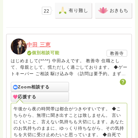
有り難し
おきもち
22
中田 三恵
個別相談可能
教善寺
はじめまして(*^^*) 中田みえです。 教善寺 住職とし
て、母親として、慌ただしく過ごしております。 ◆ゲー
トキーパー ご相談 駆け込み寺 （訪問は要予約。まずは
メールでお問い合わせください） ◆ビハーラ僧、終末期
ターミナルケア、看取り、グリーフケア、希死念慮、自
Zoom相談する
死、産前産後うつ、育児、DV、デートDV、トラウマ、
応援する
PTSD、傾聴トレーナー、手話、要約筆記、行政相談
員、女性支援員、小学校 中学校支援員としても、ケア
午後から夜の時間帯は都合がつきやすいです。 ◆こ
サポートをしています。 ◆一般社団法人『グリーフケア
ちらから、無理に聞き出すことは致しません。 言い
ともしび』理事長 【ともしび遺族会】運営 毎月 第１
にくいこと、言えない気持ちも大切にします。あなた
金・昼夜2回開催（大阪駅前第3ビル） 14：00〜，18：
のお気持ちのままに、ゆっくり待ちながら、その気持
00〜 お問い合わせ申込⬇️こちらから
ちを大切に受け止めたいと思っています。 ◆自死で