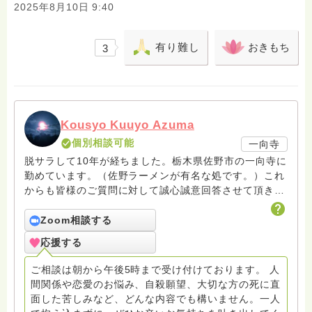
2025年8月10日 9:40
有り難し
おきもち
3
Kousyo Kuuyo Azuma
個別相談可能
一向寺
脱サラして10年が経ちました。栃木県佐野市の一向寺に
勤めています。（佐野ラーメンが有名な処です。）これ
からも皆様のご質問に対して誠心誠意回答させて頂きた
いと存じます。まだまだ修行中の身ですので至らぬ点あ
ろうかとは存じますが共に精進して参りましょうね。お
Zoom相談する
寺にもお気軽に遊びに来てください。
応援する
ご相談は朝から午後5時まで受け付けております。 人
間関係や恋愛のお悩み、自殺願望、大切な方の死に直
面した苦しみなど、どんな内容でも構いません。一人