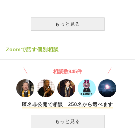
に味わいたい。 肩の荷が下りたというのも違います。 解放
した所、警察の方からは『車に猫が当たったと思われる形跡
屋の窓から水を入れてました いつも小屋を元気にかじって
されている今に罪悪感も感じていません。 生きなおす？と
が見受けられない。後続車が轢いた可能性もあります。』と
出してアピールをしているのに、その日は静かで その時の
いうのとはまた違うのですが、ほっとしている自分がいま
言われました。その後の事は警察の方が引き継いでくれると
私は愚かで 世話見てやるかあ という気持ちで見に行きまし
す。 それだけ大変だった介護生活。 それでよいんだよとい
の事で、警察の方にお願いしてその場を離れましたが罪悪感
た。 ほとんど動かなくなっていました。 すごく冷たかっ
もっと見る
う答え合わせのお言葉をいただけると嬉しいです。 愛犬た
でいっぱいです。猫に申し訳ない気持ちも勿論ですが、どう
た。 でもまだギリギリ生きてくれていました。 あそこで暖
ち、安らかに眠ってください。１代目の子から３代目までの
しても保身的な思考(猫さんに恨まれてしまったらどうしよ
かいお湯などに浸からせて体をあっためていたら元気になっ
３０年間、 私たちと暮らしてくれてありがとう。 合掌
う…等)をしてしまう自分にも嫌な気持ちになってしまいま
ていたかもしれません。 それなのに頭が回らず、ご飯をあ
す…。家に帰ってきて遅くなってしまいましたが、手を合わ
げたかも定かではなく餓死で死んだんだと思い込み冷たいぽ
Zoomで話す個別相談
せて『ごめんなさい』と心の中で拝ませて頂きました。 何
ふちゃんのお口に豆腐を入れました。惨いことをしました。
か私にできる事は他にあるのでしょうか？ どうか相談に乗
これ以上ないくらいに苦しませて逝かせてしまいました。
って頂けますと幸いです。
どうか皆様、ぽふちゃんのために明日お経を唱えていただき
相談数945件
たいです。お願いします。 本当に惨いことをしました。苦
しませました。 もっと生きたのに殺してしまいました。 今
は天国で苦しまず暖かい場所にいてくれていることを願って
います。 救われていてほしいです。暖かい場所にいられて
ほしいです。 どうかお願いします
匿名非公開で相談 250名から選べます
もっと見る