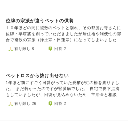
がそのまま逝ってしまいました。 先生は不思議そうにし、
ンルームなのでキッチンと居室が仕切られておらず、鳥には
わたしは自分のせいと初めての先生の治療も信用できず泣き
少しの量でも有毒なガスで、苦しめて殺してしまいました。
じゃくりました。 その間も、わたしに声をかけることもな
ケージの中で止まり木から落ちてしまったであろう姿を見
く立ったまま見ている先生たちに怒りを覚え、無言で支払い
位牌の宗派が違うペットの供養
て、息をしていない姿を見て、とんでもないことをしてしま
をし帰宅しました。 怖がりなことを知っていたし、いつ亡
ったと悲しみと後悔でいっぱいです。今すぐにでも時が戻れ
１０年ほどの間に複数のペットと別れ、その都度お寺さんに
くなってもおかしくない状態で生きていてくれたのに、最後
ばいいのにと願わずにいられません。 しかも、そのインコ
位牌・卒塔婆を創っていただきましたが居住地や利便性の都
にわたしが抱きあげびっくりさせてしまったこと、それが原
はまだ生まれて3ヶ月。家に迎えてから1週間と少ししか経っ
合で複数の宗派（浄土宗・日蓮宗）になってしまいました。
因で亡くなってしまったこと、意識があるうちに撫でて見送
ておらず、これから老いて年を取るまでたくさん思い出を作
お念仏とお題目両方上げるのは不都合でしょうか。
有り難し 8
回答 2
れなかったこと、かかりつけの先生ならこんな最後にはなら
りたいと思っていました。 やっと新しい家に慣れてきたの
なかったと思う気持ちが消えません。 一緒に死んでしまい
に、とても可愛くて幸せにしたかったのに、、、本当に私は
たい気持ちと、苦し思いをさせてしまったのに今までありが
馬鹿です。 祟ってくれたら、夢に出て怒ってくれたらどれ
とうと見送っていいのか、ごめんなさいの気持ちでいっぱい
ほどいいことか。でも死人に口なし。何も分からずに苦しん
です。 大好きでたまらなかったし、一緒に暮らしてから1番
で死んでしまった小さな命へなんの償いようもありません。
ペットロスから抜け出せない
大事にしてきたつもりでした。 明日火葬です。 どうすれば
せめてきちんと埋葬と供養をしてあげたく、専門の葬儀屋さ
1年ほど前にすごく可愛がっていた愛猫が虹の橋を渡りまし
感謝の気持ちを伝えることができ、どうすれば最後に怖い思
んに依頼しましたが、私はこの事実にどう向き合えばいいの
た。 まだ若かったのですが腎臓病でした。 自宅で皮下点滴
いをさせてしまったことを謝ることができますか。 苦しめ
か、どうかお坊さんからお言葉をちょうだいできればと存じ
もしていましたが、回復が見込めないため、主治医と相談し
る気持ちなどなく、帰り道は寒いし、寒がりな子だから毛布
ます。 感情がいっぱいいっぱいで、読みづらい文章でした
て延命措置となる点滴をやめる決断をしました。 ダルそう
有り難し 26
回答 2
で包んであっためてあげるつもりがまさかびっくりして亡く
ら申し訳ございません。 最後までお読みいただきありがと
にしている事が多かったので、楽にしてあげたいと思い決断
なってしまうなんて思いもしなかった。 とても愛していた
うございます。
したのです。 やめてからはどんどん弱っていきました。 亡
と伝えたいです。
くなる日の朝もとてもダルそうにしていました。 短時間の
勤務だったので「待っててね」と言って出かけてしまいまし