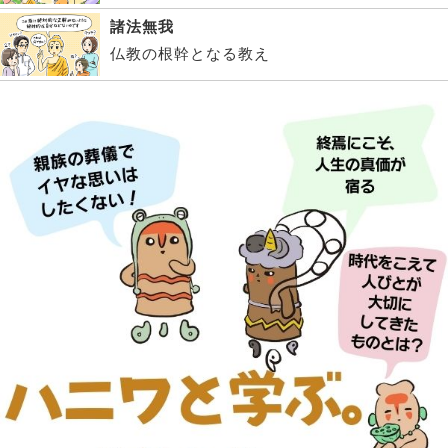
諸法無我
仏教の根幹となる教え