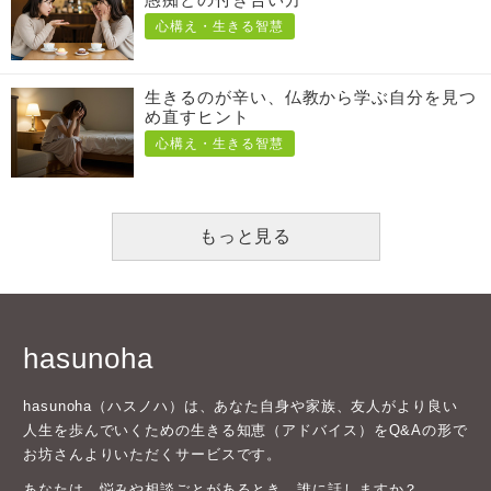
心構え・生きる智慧
生きるのが辛い、仏教から学ぶ自分を見つ
め直すヒント
心構え・生きる智慧
もっと見る
hasunoha
hasunoha（ハスノハ）は、あなた自身や家族、友人がより良い
人生を歩んでいくための生きる知恵（アドバイス）をQ&Aの形で
お坊さんよりいただくサービスです。
あなたは、悩みや相談ごとがあるとき、誰に話しますか？