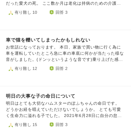
段の私は愛猫には会いたいですが見守っていてね！と空で私
だった愛犬の死。 ここ数か月は老化は持病のための介護生
の推していてね！とありがとうの気持ちです。 どんな気持
活を余儀なくされ、精一杯世話をしてきたつもりです。 夫
有り難し 10
回答 3
ちの時も私自身受け入れたいのですが何かお言葉をお願いし
婦そろっていた日曜日、愛犬もいつものようにご飯を食べ、
ます。
その後急変しでも苦しまずに逝ったことがせめてもの救いで
す。 介護に後悔もありません。一緒に過ごした１５年間の
思い出も感謝の気持ちでいっぱいです。 お別れのその日も
車で猫を轢いてしまったかもしれない
穏やかに見送ることができました。 ただ、介護の日々はや
はり大変で、おむつを替え、寝る位置を変え、深夜早朝何度
お世話になっております。 本日、家族で買い物に行く為に
も起きて、自分たちの心身も限界だったことは否めません。
車を運転していたところ急に車の車底に何かが当たった様な
この子の前も２匹の保護権を見送りその時も介護を経験して
音がしました。(ドンッというような音です)乗り上げた感覚
います。 今の心境はすべてにおいて身軽に生きていきた
は無かったと思います。その際に家族が後ろを見たり、私自
有り難し 12
回答 2
い。 すごくわがままかもしれないけれど、自分に集中し
身もミラー越しに後ろを見ましたがよく分からず、『大きい
て、自分の幸せだけを考えていきたい。自分ファーストに生
石でもぶつかったかな？』と思い、車通りが割とある大通り
きてみたい。そういう気持ちが沸き上がります。 少しの冷
だったのでそのまま運転を継続して買い物に行きました。帰
たさというか、自由を渇望していたのか？とも思います。
り道に同じ道を通って何にぶつかったのか確認しようと家族
愛犬たちを見送った喪失感と背中合わせの解放感も感じま
明日の大事な子の命日について
とよく見ながら帰路に着くと丁度衝撃があったと思われる場
す。 悲しみや寂しさも十分に味わいながら、少しの解放
所付近で猫が端に横たわっているのを見つけました。 ドラ
明日はとても大切なハムスターのぽふちゃんの命日です。
感、身軽さも感じながらの複雑さ。 空虚さに幸せも感じて
イブレコーダーで確認したところヒュンッと影が動く様子が
どうかお経を唱えていただけないでしょうか。 とても可愛
しまいます。 ゆっくり眠れることも、外出先で留守番の愛
写っており、停止してみると猫が写っていました。(飛び出
く生命力に溢れる子でした。 2021年6月28日に自分の怠慢
犬を心配しなくていいことも。 心配や不安に疲れてしまっ
してくる様子は確認できましたが、車に当たった様子は写っ
と愚かさが原因で冷たく酷く劣悪な環境で殺してしまいまし
有り難し 15
回答 3
たのかもしれない。 全部を開放して今私は、身軽さを存分
ていませんでした。)警察に連絡をし現場検証をして頂きま
た。 冷房をガンガンにしていて水やりが面倒臭いからと小