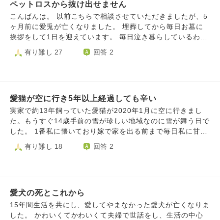
ペットロスから抜け出せません
た。 帰ったら冷たくなっていました。 もしかしたら出かけ
る時、もう亡くなる寸前だったのかもしれません。 死後硬
こんばんは。 以前こちらで相談させていただきましたが、5
直も少し始まっていたので、あと5分出るのが遅かったら亡
ヶ月前に愛兎が亡くなりました。 埋葬してから毎日お墓に
くなることに気づいてあげられたのかもしれないと。 なぜ
挨拶をして1日を迎えています。 毎日泣き暮らしているわけ
あの時に『待ってて』と言って置いていってしまったのか。
ではありませんが、ふとした時に思いがけず涙が溢れて眠れ
有り難し 27
回答 2
普段の生活は普通に送っています。 塞ぎ込んではいないの
なくなります。 一度だけ夢に出てきてくれましたが、その
ですが、どうしても亡くなった日のことを時々思い出してし
時の姿は元気だった頃と変わらず、好きにご飯を食べてゴロ
まいます。 延命措置をやめる決心をしたのは私なのに、な
ゴロして愛おしい限りでした。 思い出す姿も夢の中と同様
ぜ亡くなる時ぐらいまでは仕事をセーブしてやらなかったの
に元気に駆け回る様子ばかりなのに、思い浮かぶ言葉は看取
か。 他の飼い主さん達の、腕の中で亡くなったという話な
愛猫が空に行き5年以上経過しても辛い
れなかった懺悔や後悔ばかりです。 こんな風な言葉を向け
どを聞くと、私はなんて薄情なことをしたんだろうと。 明
られ続けるのは本人も望んではいないだろうと分かっている
実家で約13年飼っていた愛猫が2020年1月に空に行きまし
け方、寝ている私の側に来た時、撫でてはあげたけど眠くて
のですが、会いたい気持ちが積もり続けて後を追ってしまい
た。もうすぐ14歳手前の雪が珍しい地域なのに雪が舞う日で
寝落ちしてしまいました。 その時も起きて抱きしめてあげ
たい気持ちも途絶えてくれません。 私の中であの子以上に
した。 1番私に懐いており嫁で家を出る前まで毎日私に甘え
ていたら良かったと。 うちのニャンコは寂しくなかったか
他の誰かを愛せる自信も無いので、次の子のことは考えられ
ては懐き私のみができる芸まで覚えていました。 私が病気
有り難し 18
回答 2
な、私のことを冷たいと思ってたかなと。 それよりも楽し
ません。 ただこうも後悔を引きずって泣いてばかりいるの
で辛いとき苦しい時、悲しさに溺れてしまい涙する日々でも
いことはたくさんあったはず。 愛情はたっぷり注いできた
も、心配させてしまう気がします。 あの子と過した時間を
そっと寄り添ってくれました。 旦那は元々は猫嫌いでした
し、ニャンコからもたくさん愛を貰いました。 けれどどう
忘れないまま、ペットロスを乗り越えるにはどうしたらいい
が私の実家の愛猫が旦那に最後に会った時に懐いたんです。
しても思い出してしまうのです。 新しい保護猫ちゃんでも
のでしょうか。
実家の家族以外のよそ様は苦手なのにみんなビックリしてい
迎えようかなと思う時もあるのですが、同時に責任も感じま
愛犬の死とこれから
ました。 今も時々、愛猫を想いありがとうと会いたいの気
だ踏み込めません。
持ちが湧いてきます。 たまにロス感の方が強さが勝り過ぎ
15年間生活を共にし、愛してやまなかった愛犬が亡くなりま
て会いたいと涙がでてしまいドキッとしてしまいます。 普
した。 かわいくてかわいくて夫婦で世話をし、生活の中心