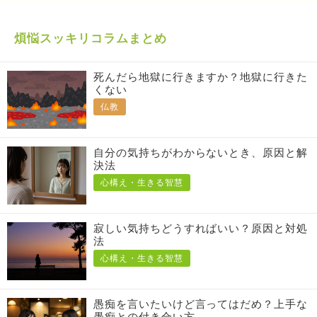
煩悩スッキリコラムまとめ
死んだら地獄に行きますか？地獄に行きた
くない
仏教
自分の気持ちがわからないとき、原因と解
決法
心構え・生きる智慧
寂しい気持ちどうすればいい？原因と対処
法
心構え・生きる智慧
愚痴を言いたいけど言ってはだめ？上手な
愚痴との付き合い方