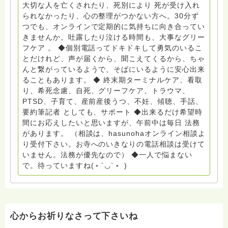
griefcare.tomoshibi@icloud.com ＊この活動は皆さま
大切な人を亡くされたり、死別により 死が受け入れ
のご支援により支えられております。ご協力をよろしく
られなかったり、心の整理がつかない方へ。30分ず
お願いします。 ゆうちょ銀行 口座番号 普通408-
つでも、オンラインで定期的に気持ちに向き合ってい
6452769 一般社団法人グリーフケアともしび ◆『ビハ
きませんか。吐露したり泣ける時間も、大事なグリー
ーラサロン おしゃべりカフェひだまり』 ビハーラ和歌
フケア 。 ◆個別電話ってドキドキして勇気のいるこ
山代表 居場所運営 問い合わせ申込⬇️こちらから
とだけれど、声が届くから、聞こえてくるから、ちゃ
griefcare.tomoshibi@icloud.com ◆GEはしもとサピュ
んと繋がっているようで、そばにいるように安心出来
イエ 所属 （Gender Equity 誰もが自分らしく生きるこ
ることもあります。 ◆ 終末期ターミナルケア、看取
とができる社会をめざして）DV・女性支援 ◆認定NPO
り、希死念慮、自死、グリーフケア、トラウマ、
京都自死自殺相談センターSotto 元グリーフサポート委
PTSD、子育て、産前産後うつ、不妊、傾聴、手話、
員長（2018〜2024） ◆保育士.幼稚園教諭.小学校教諭.
要約筆記者 としても、サポート ◆出来るだけ希望時
レクリエーションインストラクター.中学校DV授業 10年
間にお応えしたいと思いますが、午前中は毎日 法務
間 保育 教育の現場で 総主任として勤めた経験も生かし
があります。 （相談は、hasunohaオンライン相談よ
つつ、お話できることがあれば 幸いです。 いつも あな
り受付下さい。お寺へのいきなりの電話相談は受けて
たとともに。南無阿弥陀仏 ここでは、宗旨を問いませ
いません。法務が優先なので） ◆一人で悩まない
ん。 まずは、ひとりで抱え込まないで。 来寺お問い合
で。待っていますね(﹡´◡`﹡ )
わせは⬇️こちらから miehimeyo@gmail.com ※時間を割
いて、あなたに向き合っています。 ですので、過去の
質問へのお返事がない方には、応えていません。お礼回
答がある方を優先しています。 懇志応援も宜しくお願
いします。 ※個別相談は、hasunohaオンライン相談よ
心からお祈りなさって下さいね
り受け付けています。お寺への いきなりの電話相談は