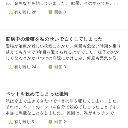
ル、金魚などを飼っていました。 結果、そのすべてを、世
話を怠ったり、長期間家を空けたりしたことで死なせてしま
有り難し 28
回答 3
いました。1年間のうちに鳥を４羽、カエルとヘビとハムス
ターを1匹ずつ、金魚を1匹死なせました。 外泊を続け、小
鳥たちは、帰った時にはケージの床で亡くなっていました。
自分のことすらもちゃんとできず、里親に出すこともせず。
闘病中の愛猫を私のせいで亡くしてしまった
きちんと埋葬もせず供養もせず、燃えるゴミに出しました。
2年ほど前のことです。後悔してもしきれず、周囲の知人に
愛猫が治療が難しい病気にかかり、何回も危ない時期を乗り
里親に出したと嘘をついていることも後ろめたく、いっそ自
越えてもうすぐ3年目を迎えられるはずでした。様子がおか
分もと思い自殺未遂をしました。 それも失敗に終わり、す
しくなるとかかりつけの病院にかけこみ、何度も元気を取り
るべきは自殺ではなく過去の過ちを繰り返さないことだと考
戻してくれていました。先日、様子がおかしいなと思っては
有り難し 24
回答 3
え、ペットは二度と飼わないと心に決めました。 私のせい
いたのに通院費の支払いが限界なこともあり、大丈夫かもし
で苦しませ、死なせた生き物たちに懺悔するにはどうすれば
れないと判断しすぐに病院に行かずに様子をみていたのです
良いでしょうか。また、嫌われないためについた嘘は撤回
が、午後に苦しいのではと心配になりいつもと違う病院に行
し、本当のことを言うべきでしょうか。 自分が楽になりた
きました。初めての先生が私の話を聞く前にたくさん話す方
いがためにこのような質問をすることにも後ろめたさを覚え
ペットを殺めてしまった後悔
で、焦りと不安でいっぱいでしたが、今できる処置をお願い
ます。
しました。 処置が終わりわたしの顔をみた愛猫はいつもの
私は今まで生きてきた中で一番の罪を犯してしまいました。
ように、怖かった！と言わんばかりに鳴き、申し訳なさと愛
それは、ペットのインコを自分で殺めてしまったことです。
しさがこみ上がり緊張していた愛猫を毛布でくるもうと抱き
本当に馬鹿なことをしました。 原因は、私がキッチンでお
合げました。 たぶんまた痛いことをされると思ったのだと
湯を沸かしていたのに目を離し、空焚きにしてしまったせい
有り難し 5
回答 2
思います。 急に呼吸がおかしくなり、心肺蘇生をしました
でテフロンの有毒ガスを発生させてしまったことです。 ワ