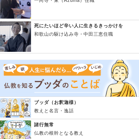
一向寺・東（Azuma）住職
死にたいほど辛い人に生きるきっかけを
和歌山の駆け込み寺・中田三恵住職
ブッダ（お釈迦様）
教えと名言・逸話
諸行無常
仏教の根幹となる教え