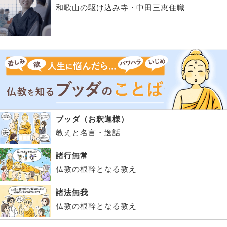
和歌山の駆け込み寺・中田三恵住職
ブッダ（お釈迦様）
教えと名言・逸話
諸行無常
仏教の根幹となる教え
諸法無我
仏教の根幹となる教え