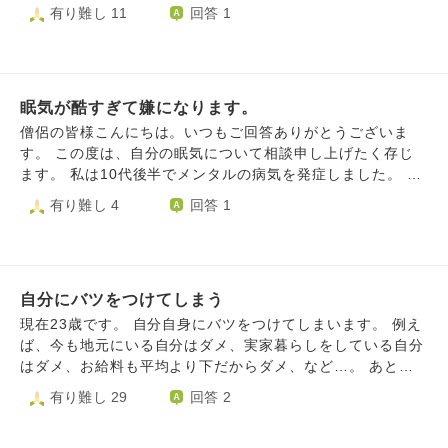
たのです、私だったら嫌だな と 仕事だったら割りきれます
いうのがわかってもやりたくないからやらない。 努力した
有り難し 11
回答 1
く分からないこと言ってて本当に日本を良くしようかなと思
が、足が不自由になったのは私のせいじゃないし、やらなく
くない。しても意味がない。 考えたくない。 普通の３０代
うこともありました。それが自分にはショックで影響されて
てもいい負担を代わりにやる のが納得いかないなと思いま
でしたらそんな感情切り替えて淡々とやれるでしょうに。
忘れ物してしまったんだなと思います。本当に忘れ物してし
した。 私も全く家事をしないわけじゃないです。 結婚した
プライドが高いせいで考えるのが嫌なくせに わからないこ
まったことを申し訳なく感じます。忘れ物という過ち犯した
らやるであろう家事は良いです、 多分人の分をやりたくな
とは聞かないので職場のスタッフにとても迷惑をかけていま
ことない人が多すぎて自分には辛いです。 祖母からは政治
いです(笑) そろそろ本題です 母の面倒を見なきゃいけなく
眠気が酷すぎて嫌になります。
す。 報連相もできないので上司からも嫌われています。 当
に影響されるな。と言われましたがその通りだと思いますが
て恋愛ができなくなる(今はオンラインのzoomとかあります
たり前ができず、向上心もない私はなんで生まれてきて、今
僧侶の皆様こんにちは。いつもご回答ありがとうございま
自分が日本の政府に影響受けてしまったことが本当に情けな
がデートなどは出来ないと思います) 恋愛に限らず1人の出
までなんで無意味に生きてしまったんだろうと思います。
す。 この度は、自分の眠気について相談申し上げたく存じ
く過ちを感じてしまいました。 ある僧侶から言われました
かけ、友達付き合い等も 大袈裟に言うと母の世話係になっ
でもここまで思うのに努力しようと思わないんです。 オー
ます。 私は10代後半でメンタルの病気を発症しました。 そ
が夜になったら悩み出すと言っていましたが本当にその通り
てしまいますよね？ 嫌だなと思いました。 この嫌という気
バードーズで死のうと思っても死ねず、飛び降りて死のうと
の頃からとにかく眠気が酷く、居眠りを注意する立場の学校
有り難し 4
回答 1
でした。 そういうことを引きずってしまいなかなか辛いで
持ちは十分恋愛した後だったら嫌という気持ちは消えるので
思っても思いとどまってしまい何やってるんだろうとばかり
の先生に心配されました。 介護の仕事をしていたことがあ
す。生きるにも耐えることが出来ません。どうすればその事
しょうか、 こんなこと思うのは冷たいのでしょうか 心が曲
ずっと考えています。 本当に私は馬鹿です。社会の恥で
りますが、利用者さんの食事介助をしながらうとうと…施設
を引きずらないようにすることが出来るのですか？
がってるのは承知です。 仏教的な回答を知りたくて相談さ
す。お子ちゃまです。 拙い文書で申し訳ございませんがこ
長に「眠気が強すぎる。お医者さんに薬を調整して貰って来
せていただきました。 長文ですみません。
んな私に対して御坊様のお考えをお聞かせいただければ幸い
て」と注意されました。 朝6時頃目が覚めても、10時頃には
です。
自分にバツをつけてしまう
耐えられない程の眠気が襲ってくるので、寝てしまいます。
その後は13時に眠気…起きて時間が無駄になった！と焦って
現在23歳です。 自分自身にバツをつけてしまいます。 例え
バタバタ買い物などをします。 仕事中は眠気が襲って来な
ば、今も地元にいる自分はダメ、実家暮らしをしている自分
いよう、動き回っています。 それに疲れるとゆっくり過ご
はダメ、お給料も平均より下だからダメ、など…。 あと、
し、また眠り…１日のうち12時間以上寝ているかもしれませ
実家暮らしはダメ？地元にいるのもダメ？と他人に聞いてし
有り難し 29
回答 2
ん。 シャワーを浴びたり、洗顔をしたりすれば少しはマシ
まいがちです。 それで、他人がダメだと言ったとしても、
です。でもすぐに眠気との闘いです。 眠気が貴重な時間を
今すぐ仕事を変えられる訳では無いのに、どうしても聞きた
かなり無駄にしていると思います。 ちなみに「睡眠時無呼