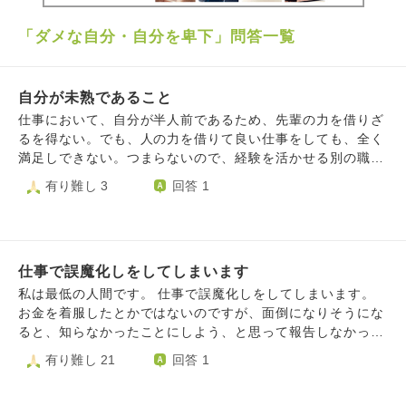
「ダメな自分・自分を卑下」問答一覧
自分が未熟であること
仕事において、自分が半人前であるため、先輩の力を借りざ
るを得ない。でも、人の力を借りて良い仕事をしても、全く
満足しできない。つまらないので、経験を活かせる別の職業
に転職しようかと考えます。でも、辞める理由が見つからな
有り難し 3
回答 1
いし、辞めると、今まで支援してくれた人が残念に思うので
はないかと考える。どうすればいいのでしょうか？
仕事で誤魔化しをしてしまいます
私は最低の人間です。 仕事で誤魔化しをしてしまいます。
お金を着服したとかではないのですが、面倒になりそうにな
ると、知らなかったことにしよう、と思って報告しなかった
り、自分の都合の良いように解釈してしまいます。 でも、
有り難し 21
回答 1
後になって今のようにとても後悔して苦しくなります。何
故、ちゃんと対処しなかったのか。 その時はそれで良い、