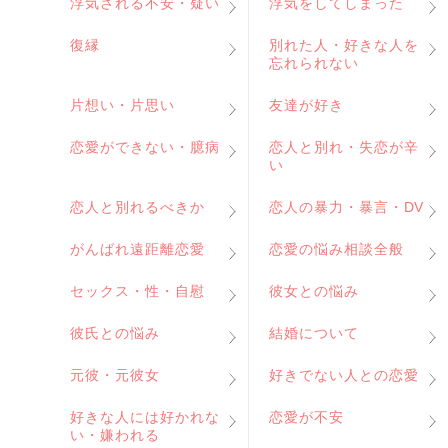
浮気される不安・疑い
浮気をしてしまった
復縁
別れた人・好きな人を
忘れられない
片想い・片思い
友達が好き
恋愛ができない・臆病
恋人と別れ・失恋が辛
い
恋人と別れるべきか
恋人の暴力・暴言・DV
がんばれ遠距離恋愛
恋愛の悩み相談全般
セックス・性・自慰
彼女との悩み
彼氏との悩み
結婚について
元彼・元彼女
好きでない人との恋愛
好きな人には好かれな
恋愛が不安
い・嫌われる