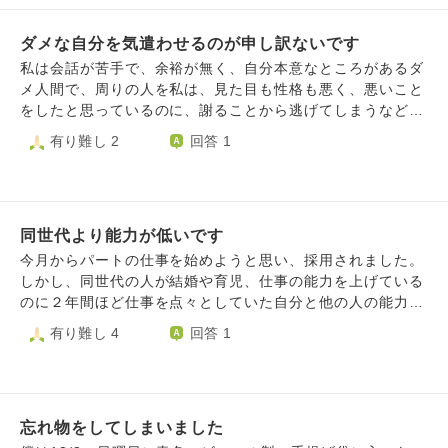
と思うのですが、後になると本当にそれで良かったのか？と
後悔してしまいます。他にやりようがあっただろうに、と。
ダメな自分を気遣わせるのが申し訳ないです
上司に報告しなくてはいけないのですが、私の今迄の信用が
失くなってしまうのが恐ろしくて報告出来ません。 そう言
私は会話が苦手で、余裕が無く、自分本意なところがあるダ
う所がまた、許せないと言うか嫌になります。言わなければ
メ人間で、周りの人を私は、見た目も性格も悪く、悪いこと
バレない、と悪魔が囁きます。 犯罪を犯す程の誤魔化しで
をしたと思っているのに、謝ることから逃げてしまうなど、
はないじゃないか、と。 自分の心を裏切って苦しむくらい
周りに不快な思いをさせているのに、周りの人は優しい方が
有り難し 2
回答 1
なら、思い切って上司に伝えた方が良い、とおっしゃられる
多く、気遣ってくれるため、とても申し訳なくなって、いな
のだと思います。 そうなんでしょうが、それが出来ない自
くなってしまいたくなります。 私は、どうすれば周囲の人
分が更に追い討ちをかけてきます。他の方なら誤魔化しなん
に気を遣わせないようにできるでしょうか。
かしたこと無いんだろうな、と自分を責めています。 苦し
く思うのを楽になりたいのなら、告白しかないのですが…
同世代より能力が低いです
こんな最低な人間に一言かけていただけるとうれしいです。
今月からパートの仕事を始めようと思い、採用されました。
今日、仕事に行ったら、まず、私の誤魔化しを再度確認して
しかし、同世代の人が結婚や育児、仕事の能力を上げている
みます。
のに２年間ほど仕事を点々としていた自分と他の人の能力の
差を痛感する毎日を過ごしています。 自分もあのようにで
有り難し 4
回答 1
きるような人たちになりたいと思う気持ちがありますが、そ
れを自分がしてしまったら真似のように感じてしまったり、
自分のようなニートだった人間と一緒にされたくないだろう
なと思う気持ちがあり、自分がいないほうが職場のレベルも
忘れ物をしてしまいました
落ちなくていいのではないかと思います。 生きている意味