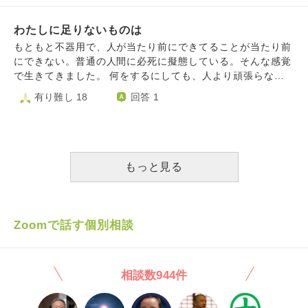
くなってしまうのです。 学生の頃に想像していた自分とか
吸症候群」ではございません。検査致しました。 寝てばか
け離れている自分がどうしても許せないのです。 こんなに
りの自分に嫌気が差します。 服薬を始めたのは20代ですの
わたしに足りないものは
自分にバツをつけている私は、どうしたらマルを付けられる
で、病気の症状かなとは思います。 居眠り運転を起こした
ようになるでしょうか？
もともと不器用で、人が当たり前にできてることが当たり前
こともあります。 自分が情けなくてたまりません。 病気の
にできない。普通の人間に必死に擬態している。そんな感覚
話になりましたが、知恵をお貸し下さい。宜しくお願い致し
で生きてきました。 何をするにしても、人より頑張らなけ
ます。
ればならない。そして、頑張りすぎて精神を崩してしまう。
有り難し 18
回答 1
そんなこともありました。 自分に優しく接しよう。100点で
なくていい。頑張るけど、頑張りすぎないようにしよう。で
きない所も可愛い部分だ。 そう思うことで、自分の心は落
ち着き、少し自分のことを認めてあげられるようになりまし
た。 ですが、お付き合いしてる相手には「もっと綺麗に掃
もっと見る
除をしてほしい」「〜ができてない。」そんな風に言われる
ことがあります。職場でも始業時間ぎりぎりにしか出勤でき
なかったり、求められてる以上のことができなかったりし
て、怠惰に見られてしまい注意されることがあります。 相
Zoomで話す個別相談
手が求めているラインに達することができず、迷惑をかけて
しまって、がっかりされ、こちらも気力を削がれてしまい、
「わたしはやっぱり何もできない、、」と悪循環に陥ってし
相談数944件
まいます。頑張りたいのに頑張れない、そんな自分も嫌にな
ってしまいます。 今のわたしに足りないものや必要なもの
ってなんなのでしょうか。教えていただければ幸いです。