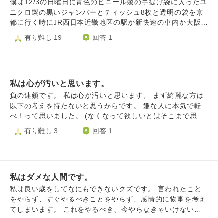
がわかりませんし、自分のような人間が生き続けたところで
僕は12/3の日曜日に青色のビニール製の手提げ袋に入ったユ
周りに迷惑や嫌悪感を抱かせるだけのような気もします。
ニクロ製の黒いジャンバーとティッシュ8枚と透明の袋を京
いやいや仕事をしても周りの気分を悪くさせるだけで、頑張
都に行く時にJR西日本近畿地区の駅か新快速の車内か大阪環
ってやったとしてもニートのくせにと言われるなら私はどう
状線内か（それは曖昧でした）を忘れてしまい普通にショッ
有り難し 19
回答 1
目標を持って生きればいいのか分かりません。 早くいな
クです。JR西日本のお忘れ物センターに3日ぐらい待ってい
くなったほうが手っ取り早いと思うのです。
ますがなかなか忘れ物が届いたという連絡が来ません。その
忘れ物を誰かに盗まれた可能性もあるのかなと思います。
京都駅に着いた時は青色のビニール製の手提げ袋が無くて本
私は心が汚いと思います。
当に驚きました。その物が無くて焦ってしまったのです。
そういう忘れ物が見つかったという連絡が来ないので本当に
負の連鎖です。 私は心が汚いと思います。 まず綺麗な方は
ショックでたまらないと思います。 その時は生野区鶴橋の
以下の考えを持たないと思うからです。 嫌な人に本気で転
祖父の家に行ってて青いジャンバーを買ってもらいました。
べ！って思いました。 (なくなって欲しいとはそこまで思わ
それでユニクロ製黒いジャンバーを青い袋に入れました。寝
なかったので) 私はカップルが嫌いです。 結構執着してしま
有り難し 3
回答 1
不足で意識が飛んでいたと思います。その袋にはティッシュ
い、最近わかったのですが多分人よりそういう欲求が強いん
8枚入っていました。また、透明の袋も入っていました。 自
だと思います。(独身最高！の反対派みたいな) 知人が高校か
分の鶴橋の祖父の家にそのような物を置いていった可能性も
ら付き合い、結婚していて なんか気に触った気がして その
あると思いますが多分ないかなとも思います。 その事が普
理由は 多分私も高校時代をラブラブに過ごして、ゴールイ
通にショックでたまりません。そういう過ちをしてしまって
私はダメな人間です。
ンしたかった んだと思います。 恋愛には別れもあることは
悔しいです。忘れ物してしまったことが自分が情けなく感じ
もちろん承知です。もう高校時代は戻れないので叶わないで
私は良い歳をしてなにもできないクズです。 言われたこと
ます。 12/2にYouTubeの政治の動画みて山本太郎と岸田文
すが、 次の話です。 知人の母が足が不自由になってしまい
をやらず、すぐやるべきことをやらず、感情的に物事を考え
雄が言い争うシーンを見ましたが岸田文雄があまりにも情け
家事が出来ないので手伝ってると言ってました。 ふと考え
てしまいます。 これをやるべき、今やらなきゃいけないと
なすぎて影響を受けあまり寝れませんでした。岸田文雄もよ