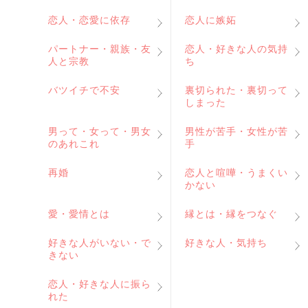
恋人・恋愛に依存
恋人に嫉妬
パートナー・親族・友
恋人・好きな人の気持
人と宗教
ち
バツイチで不安
裏切られた・裏切って
しまった
男って・女って・男女
男性が苦手・女性が苦
のあれこれ
手
再婚
恋人と喧嘩・うまくい
かない
愛・愛情とは
縁とは・縁をつなぐ
好きな人がいない・で
好きな人・気持ち
きない
恋人・好きな人に振ら
れた