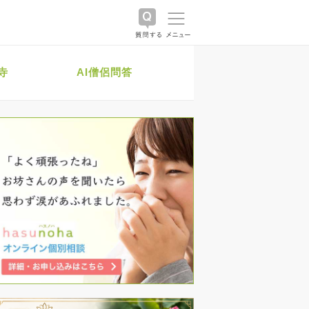
寺
AI僧侶問答