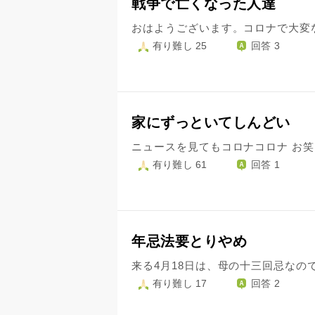
戦争で亡くなった人達
有り難し 25
回答 3
家にずっといてしんどい
有り難し 61
回答 1
年忌法要とりやめ
有り難し 17
回答 2