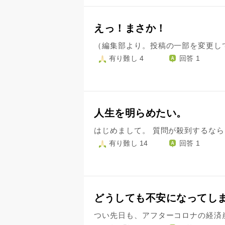
えっ！まさか！
有り難し 4
回答 1
人生を明らめたい。
有り難し 14
回答 1
どうしても不安になってし