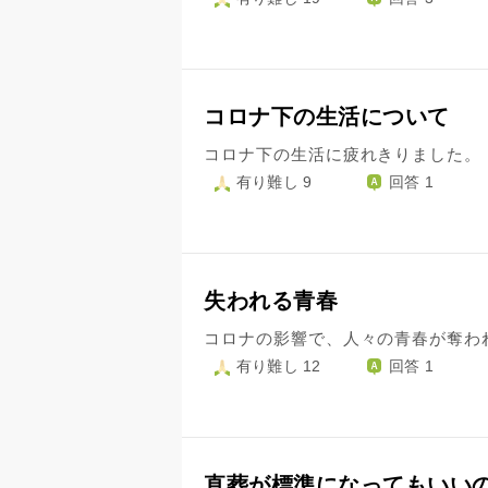
コロナ下の生活について
有り難し 9
回答 1
失われる青春
有り難し 12
回答 1
直葬が標準になってもいい