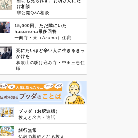
誰にも見られず、お坊さんにだ
け相談
非公開Q&A相談
15,000回、ただ隣にいた
hasunoha最多回答
一向寺・東（Azuma）住職
死にたいほど辛い人に生きるきっ
かけを
和歌山の駆け込み寺・中田三恵住
職
ブッダ（お釈迦様）
教えと名言・逸話
諸行無常
仏教の根幹となる教え