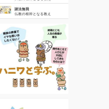
諸法無我
仏教の根幹となる教え