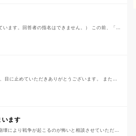
（編集部より。投稿の一部を変更しています。回答者の指名はできません。） この前、「ヤクシニー」の件で質問です。「コロナウイルス」が、鬼神って事は、「守ってくれる」んですか？それとも、「 かからせちゃう」って事ですか？
はじめまして。 質問が殺到するなら、目に止めていただきありがとうございます。 また、コロナや社会問題が続く中で、ありがたいお言葉を待ち位に拝見させて頂けることに感謝しております。 ありがとうございます。 質問をさせてください。 私は生きることに対して不安があります。 特に未来が怖くて仕方ありません。 戦争になったら。病気になったら。子供達になにか起きたら。そう思うと不安で仕方なくなります。 それだけじゃありません。 最近は色々なことに過敏になってしまい、コロナはもちろんの事、候変動や生態系の変化。AIの登場。国際化する社会。 ニュースを見ていると、これから私は時代について行けるのか。世界が終わってしまうのではないかと、不安でたまらなくなります。 これら問題は世界的なものですから、私がどうこうしたところで解決する問題じゃないのは分かっています。 ですが、不安で苦しくて仕方がなくなります。 どうしたら不安を落ち着かせ、恐怖を受け入れ、生きることを明らめられるのでしょうか。 ご意見よろしくお願いします。
まいます
つい先日も、アフターコロナの経済崩壊により戦争が起こるのが怖いと相談させていただいたものです。誰もが大変な思いをしている中本当に申し訳ないと思います。 今戦争で死ななくてもどうせ数十年以内に死ぬことになる、ネットで出ている情報なら大国に気づかれるはず、視野を広く持とう、といった回答を頂き、少し落ち着きました。 ですが、また少しずつ不安になってきてしまいます。ネットで流れてきた情報では、戦争を起こすだろうと言われているのは中国、アメリカといった大国そのものです。他の国が何を言ったってかないようの無い２国です。 こんな事を考えていても仕方が無い、今少しでも笑って生きる事を考えようと、気分転換してみたりもします。それでも母や妹の事を思ったりすると涙が出そうになってしまいます。この頃何かと涙脆くもなっています。 心が弱くて本当にごめんなさい。相談に乗ってくださるとありがたいです。