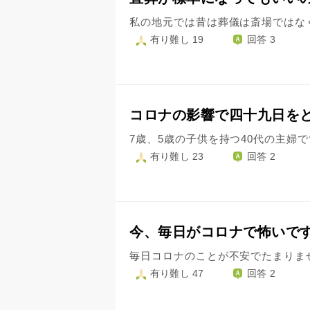
有り難し 19
回答 3
コロナの影響で四十九日を
有り難し 23
回答 2
今、毎日がコロナで怖いで
有り難し 47
回答 2