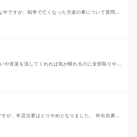
おはようございます。コロナで大変な中ですが、戦争で亡くなった方達の事について質問させてください。 休校中で子供と日本史の勉強をしています。第二次世界大戦についての動画を観ました。あまりにも想像を絶する内容で、改めて今まで私はきちんと戦争について考えてこなかった、と思いました。 私は元々感受性が強く、感情移入してしまう事がよくあります。実際に悲惨な戦争の歴史を見ていたら、戦争で犠牲になった人達を思って、とても苦しくなってしまいました。コロナという大変な事態ではありますが、今こうして慎ましくも幸せに生きている事が、申し訳ないような気持ちにもなります…。考えすぎて辛いです。 戦争で犠牲になった人達の魂は、仏様に救われて今は安らかでいると思っても良いでしょうか？
ニュースを見てもコロナコロナ お笑いや音楽を流してくれれば気が晴れるのに全部取りやめ 気が滅入って息苦しく夜眠れなくなってきました 東京で一人暮らしで実家に帰省することもできません 心は自由だって言われますが、そう言われましても・・・ うつしちゃいけないし、早くこの騒動が終わるように家にいます。 でも、ランニングはそこそこやってます。それでもしんどいです。 どうすれば心が軽くなりますか？
来る4月18日は、母の十三回忌なのですが、年忌法要はとりやめとなりました。 外出自粛要請が出されている折でもあり、今年の母の命日の墓参りは、控えようかと考えています。(墓参りに行くのに、片道約２時間かかります) 7月7日の父の三回忌までに、状況が好転してくれることを、祈っていますが…。そうならなければ、父の年忌法要もとりやめです。 新型コロナウイルスの悪影響が、各方面に及んでいますね。私だけでなく、皆様も不安を感じているのでしょうが…。 仏壇と位牌は兄のところにありますが、遺影は私のところにあります。 遺影に向かって十念を唱えるだけでも、年忌供養の代わりになりますか？