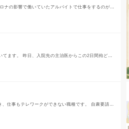
いつもお世話になっております。 コロナの影響で働いていたアルバイトで仕事をするのが難しくなり退社をしました。元々3月いっぱいの契約で4月に別の仕事をする予定でしたがなかなか上手くいかず求人も面接も今ほとんどやっておりません。 年金も払わなくてはいけないので働かなければいけないのですが、今この状況で面接のため外に出るのは正直あまり良くないと思っています。ですが貯金も残りわずか、焦る気持ちも募り周りに八つ当たりをしそうで怖いです。もし私と同じような立場だったらどう行動しますか？大人しく時期を待ちますか？対策を十分にとり外に出ますか？是非アドバイスよろしくお願いいたします。
いつも母の事でお話を聞いていただいてます。 昨日、入院先の主治医からこの2日間殆ど何も食べていない。急変したら最期だと思って下さいと言われました。コロナで面会も出来ず、最後に母の顔を見たのは15日前です。 昨日、久しぶりに母に会うことができました。15日前とは比べものにならないほどガリガリに痩せていました。私を見たとき「来てくれありがとう」と涙をながしてました。でも声はかすれてしまい殆どでていませんでした。 もう手の施しようもなく、とりあえず5月7日に退院して、今までお世話になっていた小規模多機能の施設へ戻ります。が、あの母の姿を見たら、7日迄もつがどうかという感じでした。 通常でしたら、毎日面会して母のそばにいて、言葉をかける事もできます。 でも、このご時世出来ません。家にいて、毎日やきもきしながらの連絡待ちです。母の死に目に立ち合えるかどうかもわかりません。夜も心配で、一睡もできません。とても憂うつです。 でも開き直り、母が亡くなった後の手続きが大変だとか、父が亡くなって32年 父もいい加減さびしくなって、入口迄迎えに来てるみたいだから仕方がない、寿命だし…と思う自分もいます。 近いうちにやってくるその日に対して、どうすればいいのでしょうか？ よろしくお願い申し上げます。 長文失礼致しました。
こんにちは。 自粛生活が約1カ月続き、仕事もテレワークができない職種です。 自粛要請の出ていない職種ですが、テナントで入っているデベロッパーが休業となってしまった為、現在自宅待機中です。 収入も多少減ってはいますが、妻が家計をやりくりしてくれており、ここ一年は無収入でもなんとか生活できる蓄えはあります。 しかし、ここ数日で突然何とも言えない不安感に襲われ、夜も寝付けず1時間おきに目覚めます。 自宅で運動も行ってい、体は疲れているのですが眠れない状況です。 自己啓発の学習も行っていましたが、現在はそれもやる気がなくなってしまっていました。 1週間に2回ほど、WEB会議は行っているのですが、状況も変わらず安否確認程度のものです。 私は関東に住んでいますが、本社は九州にあり、本社と九州の一部店舗は営業を行っているからか、急に社会から取り残されているような気がしてきて焦っています。 週に一回、店舗に行かなければならないので、数時間だけ出勤しますが、妻からは、「出勤日はすごく機嫌がいいね。」と言われてしまいました。 自分がどんどん怠惰になっていくような気がして沈んでいます。 自粛が解除された時に、素早く動けるようにするにはどうすればいいでしょうか？ ちなみに、生活リズムは出勤していた時と同じです。