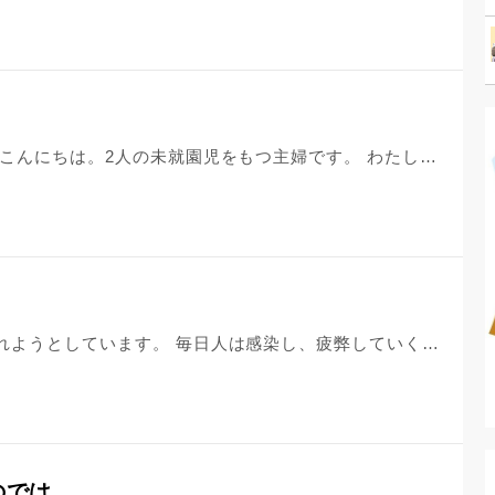
コロナ下の生活に疲れきりました。 こんにちは。2人の未就園児をもつ主婦です。 わたしの家はマンションです。 緊急事態宣言が出されたので、子供達となるべく家にいるようにしていました。そうしたら、下の階から苦情が出てしまいました。 体力が有り余っているんです。家にいると夜の10時、11時まで寝ません。 これは良くないと思い外に連れ出しましたが、散歩をすれば明後日の方向に走り出し喧嘩をしだす。危ないので公園に行きましたが、住宅地に住んでいるため、遊んでいる子供は多め。 ママ友から公園であそんでいたら注意をされたとも聞きました。たまにですが、人からの目線がきつく感じることもあります。さらには不要不急の外出は控えろとのアナウンスが公園のスピーカーから聞こえてます。 家の中だと苦情が来て、外でも帰れと言われる。小さな子供をもつ家族はどうしたら良いのかと思います。 買い物もです。 夫はテレワークが出来ない職種です。なので、買い出しは子供達を連れて私が行くしかありません。スーパーにいけば家族で来ないでほしいとアナウンスが。だからといって小さな子供を家に置いて行くわけにもいかない。でも買い物はしないといけない。 夫のいる土日に買い物をしても一週間分なんてあっという間に食い尽くしてしまいます。それに仕事帰りだと、スーパーは時短短縮で営業しているため間に合わない事が多いそうです。 そうなると、やっぱり、私が平日に子供を連れて買い物に行く事になります。 コロナでピリピリしている人をスーパーで見かけます。子ずれていったら何か言われるんじゃないか。そう思うとドキドキしてしまいます。 何もかもダメ。ダメ。ダメで気が参りそうです。 守りたい。でも、出来なくて、イライラを子供に当ててしまいそうになります。 少しでも心穏やかにこの窮地を過ごしたい。 どのようにすれば良いのか。アドバイスを頂けると助かります。 よろしくおねがいします。
コロナの影響で、人々の青春が奪われようとしています。 毎日人は感染し、疲弊していく日々で、私たちの日常は一変しました。学校にも行けないし、イベントは自粛。仕事もなくなり明日の生活にも困ってしまう。 本来なら何事もなく過ごすはずだったたった1度の青春は台無しになりました。 誰も悪くありません。命が最優先だし、私たちは全部辛抱しなければならないです。 でも、誰が悪い訳でもないからこそ行き場のない悔しさが込み上げてきます。節目の誕生日も自粛の影響で予定がなしになり、行くはずだったライブが中止され、仕事もできず、毎日コロナのニュースで人の死を知る。 私たちが過ごすはずだったたった一度の人生は、どうしたら良いのでしょう。
のでは