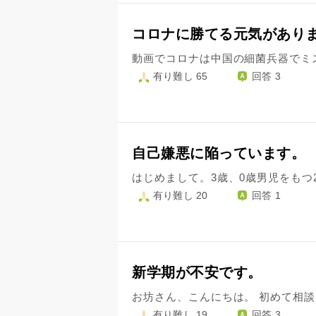
コロナに勝てる元気があり
有り難し 65
回答 3
自己嫌悪に陥っています。
有り難し 20
回答 1
新学期が不安です。
有り難し 19
回答 3