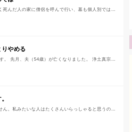
私の地元では昔は葬儀は斎場ではなく死んだ人の家に僧侶を呼んで行い、墓も個人別ではなく管理費が格安の共同墓地でした。 平成初期くらいまでは斎場もなかったです。 平成の後半になって、斎場が地元でも増えて葬儀にお金がかかるようになりました。 コロナウイルスで葬儀が簡略化され、直葬が増えたことは遺族の負担が減るから悪いことばかりでもないと思いますが、やはり不謹慎な傾向でしょうか？ 死んだ後までも自分のナルシズムを満たすためにあまり親しくない親戚まで葬儀に動員するのは何か違う気がします。
とりやめる
7歳、5歳の子供を持つ40代の主婦です。 先月、夫（54歳）が亡くなりました。 浄土真宗です。 菩提寺はありません。 当初、四十九日を葬儀を行ったセレモニーホールにて親族16人で行う予定で進めておりました。 しかしながら、夫の母と私の実父が共に80代であり、コロナに感染したら、と不安になったため、自宅で子供と私3人で行うことに変更しました。 夫の実母（私の義母）もその方がいいとおっしゃってくださりました。 ところが、本日義母より、私たちがコロナに感染しないかとても心配なので、四十九日はやらずにいた方がいいとお願いがありました。 確かに私がもし感染でもしたら、幼子がいるのでとても困ります。 そして義母は、亡くなった夫も、私たちのことをとても心配していると思うから、是非そうして欲しい、家でそれぞれお祈りしましょうと言って下さっています。 義母がそう言っておりますので、何かあってからでは遅いので、大変心苦しいのですが、そのようにしようと思っています。 ただ、そのような場合、本位牌の開眼とご本尊の開眼供養はどのようにすればいいでしょうか。 コロナの状況がまだまだわからないので、一周忌など、コロナが落ち着いた頃合いで、先々になってしまってもいいものでしょうか。 それとも、四十九日にしなければ意味を成さないものなのでしょうか。 全く知識もなく、知恵もないため、どうぞよろしくお願い致します。
す。
毎日コロナのことが不安でたまりません。私みたいな人はたくさんいらっしゃると思うのですが。先週風邪をひいたのですがそれ以来コロナではないかと毎日不安です。かかりつけの先生からはただの風邪と言われたのに、それでも不安がなくなりません。人にあうのが怖く、外出することも怖いです。この不安はどうしようもないとはわかっています。終息すると気持ちも落ち着いて来ると思うのですが。その時までどう過ごせばいいのでしょうか。