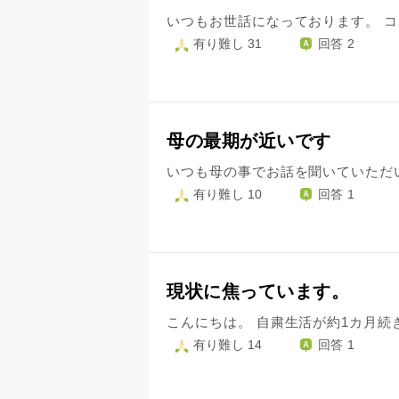
有り難し 31
回答 2
母の最期が近いです
有り難し 10
回答 1
現状に焦っています。
有り難し 14
回答 1