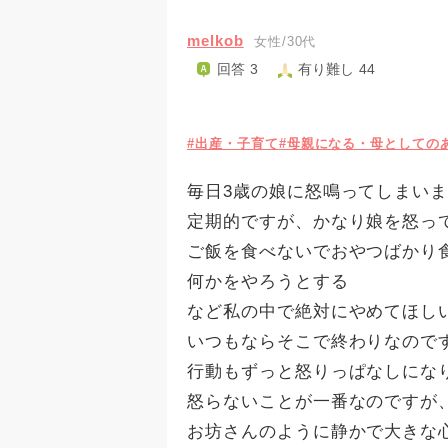
melkob
女性/30代
回答 3
有り難し 44
#出産・子育て
#母親になる・母としての
毎日3歳の娘に怒鳴ってしまい
定期的ですが、かなり娘を怒っ
ご飯を食べないでおやつばかり
何かをやろうとする
など私の中で絶対にやめてほし
いつもならそこで終わりなので
行動もずっと怒りっぱなしにな
怒らないことが一番なのですが
お坊さんのように静かで大きな