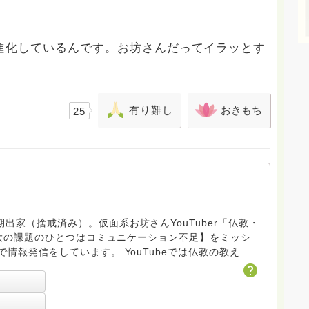
）
進化しているんです。お坊さんだってイラッとす
有り難し
おきもち
25
出家（捨戒済み）。仮面系お坊さんYouTuber「仏教・
います。 YouTubeでは仏教の教えや
さんの生活が分かる動画を配信しています。（リンクは↓