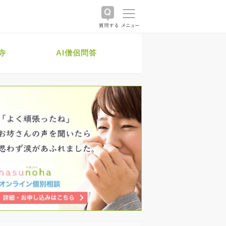
寺
AI僧侶問答