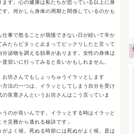
ります。心の健康は私たちが思っている以上に身
です。何かしら身体の周期と関係しているのかも
も仕事で怒ることが我慢できない日が続いて辛か
てみたらピタッと止まってビックリしたと言って
内分泌物を調える効果があります。女性の身体は
一度習いに行ってみると良いかもしれません。
、お坊さんでもしょっちゅうイラッとします
い方法の一つは、イラッとしてしまう自分を受け
代の良寛さんというお坊さんはこう言っていま
ゃうのが良いんです。イラッとする時はイラッと
こそ災難から逃れる秘訣です」
うがよく候。死ぬる時節には死ぬがよく候。是は