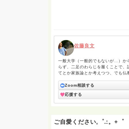
佐藤良文
一般大学（一般的でもないが…）か
らず、二足のわらじを履くことで、
てとか家族論とか考えつつ、でも仏
Zoom相談する
応援する
ご自愛ください,゜.:。+゜