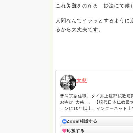
これ災難をのがるゝ妙法にて候
人間なんてイラッとするように
るから大丈夫です。
大慈
曹洞宗副住職。タイ系上座部仏教短期
お寺ch 大慈」。 【現代日本仏教最大の課題のひとつはコミュニケーション不足】をミッシ
ョンに10年以上、インターネット上で情報発信をして
読経だけでなく、お寺の真相やお坊
のURL）
Zoom相談する
応援する