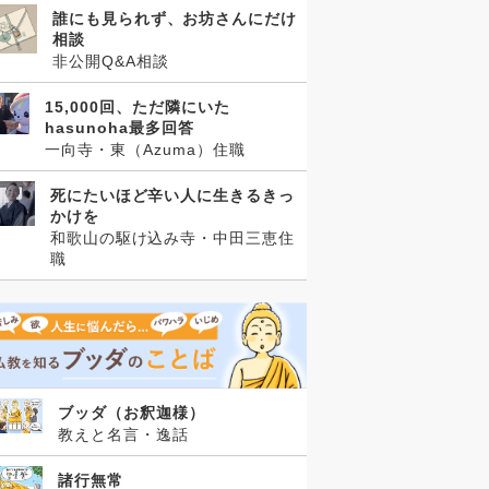
誰にも見られず、お坊さんにだけ
相談
非公開Q&A相談
15,000回、ただ隣にいた
hasunoha最多回答
一向寺・東（Azuma）住職
死にたいほど辛い人に生きるきっ
かけを
和歌山の駆け込み寺・中田三恵住
職
ブッダ（お釈迦様）
教えと名言・逸話
諸行無常