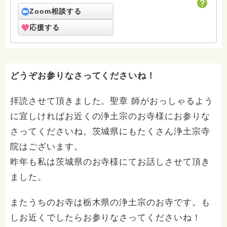
許しください。 回答は私個人の意見や解釈もあり、場
合によっては浄土宗の教義とは少し異なることもあると
Zoom相談する
いうことをご了承ください。 また、寺の紹介ページに
応援する
電話相談についても紹介していますのでどなたでも気兼
ねなくご利用ください。 ハスノハのお坊さんがもっと
増えますように。 合掌 南無阿弥陀仏
どうぞお参りなさってくださいね！
拝読させて頂きました。聖章 師がおっしゃるよう
に宜しければお近くの浄土宗のお寺様にお参りな
さってくださいね。茨城県にもたくさん浄土宗寺
院はございます。
昨年も私は茨城県のお寺様にてお話しさせて頂き
ました。
またうちのお寺は栃木県の浄土宗のお寺です。も
しお近くでしたらお参りなさってくださいね！