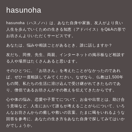
hasunoha
hasunoha（ハスノハ）は、あなた自身や家族、友人がより良い
人生を歩んでいくための生きる知恵（アドバイス）をQ&Aの形で
お坊さんよりいただくサービスです。
あなたは、悩みや相談ごとがあるとき、誰に話しますか？
友だち、同僚、先生、両親、インターネットの掲示板など相談す
る人や場所はたくさんあると思います。
そのひとつに、「お坊さん」を考えたことがなかったのであれ
ば、ぜひ一度相談してみてください。なぜなら、仏教は1,500年
もの間、私たちの生活に溶け込んで受け継がれてきたものであ
り、僧侶であるお坊さんがその教えを伝えてきたからです。
心や体の悩み、恋愛や子育てについて、お金や出世とは、助け合
う意味など、人生において誰もが考えることがらについて、いろ
んなお坊さんからの癒しや救いの言葉、たまに喝をいれるような
回答を参考に、あなたの生き方をあなた自身で探してみてはいか
がでしょうか。