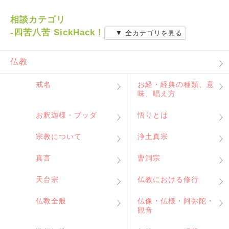
相談カテゴリ
-四苦八苦 SickHack！
▼ 全カテゴリを見る
仏教
戒名
お経・経典の種類、意
味、唱え方
お釈迦様・ブッダ
悟りとは
宗教について
浄土真宗
真言
曹洞宗
天台宗
仏教における修行
仏教全般
仏像・仏様・阿弥陀・
観音