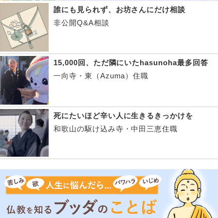
誰にも見られず、お坊さんにだけ相談
非公開Q&A相談
15,000回、ただ隣にいたhasunoha最多回答
一向寺・東（Azuma）住職
死にたいほど辛い人に生きるきっかけを
和歌山の駆け込み寺・中田三恵住職