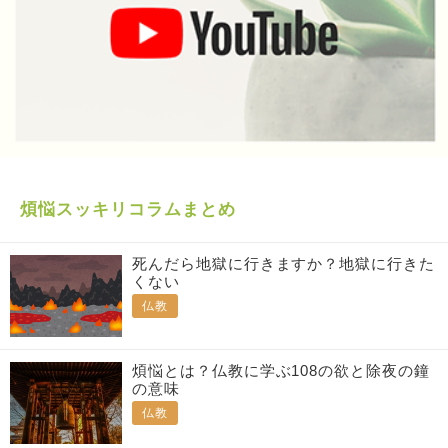
煩悩スッキリコラムまとめ
死んだら地獄に行きますか？地獄に行きた
くない
仏教
煩悩とは？仏教に学ぶ108の欲と除夜の鐘
の意味
仏教