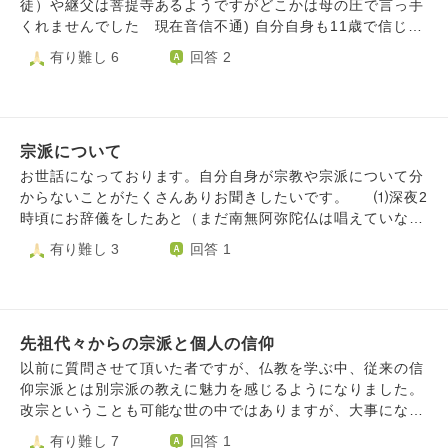
ています。 実は以前大正大学への進学計画がありました。
徒）や継父は菩提寺あるようですがどこかは母の圧で言っ手
近所の天台寺に弟子入りするか、母方の智山寺へお願いし
くれませんでした 現在音信不通) 自分自身も11歳で信じて
て、お得度、宗門師弟推薦を頂くこともできましたが、この
いましたが、うちの家庭が信じやすい家庭だからって牧師達
有り難し 6
回答 2
度は見送りました。結局、•興味があるだけでは食べていけ
がやりたい放題にめちゃくちゃな制限や指導（学校関係など
ない •自坊がない、あてもない •自分の覚悟ができていな
にも口出し）をしてきたり、周りと違う事をしなければなら
い この三つで大正行き自体無くしてしまいました。 正直
ない事が嫌になり、だんだんとストレスが溜まって11歳の時
日和ってます。 こんなことで全部振り出しになりまし
にキリスト教信仰しなくなりました。 その後、テレビで見
た。 興味のあるジャンルはかなり絞れていて、各宗派の教
宗派について
たアニメの「一休さん」や京都奈良の修学旅行を通して仏教
えもザックリと把握してはいるのですが、民間信仰の篤い弘
に興味を持ちました。 ただ、大人になるまでは母が監視し
お世話になっております。自分自身が宗教や宗派について分
法大師が良いかと思えば、地元に寺が多くあり、雰囲気が良
ていた為遠くて動けず、家を追い出されてから自由に信仰で
からないことがたくさんありお聞きしたいです。 ⑴深夜2
い天台が良さそうと思ったり、教学は東密の方が一枚上らし
きるようになったので、この機会に僕が本当に信仰できる仏
時頃にお辞儀をしたあと（まだ南無阿弥陀仏は唱えていな
いし、智山より高野の方が規模が大きくて格式がありそうだ
教の宗派を見つけたいと考えています。 そこで質問です。 1
い）丑三つ時に唱えていいのか分からず2:30以降に再開しま
有り難し 3
回答 1
し、でも宮坂宥洪先生にお会いした時智山でも南無阿弥陀仏
.色々な宗派の講座を受講したいと考えてるのですがそれは
した。（家族が起きてきたので洗面所に移動）以前、いつで
で即身成仏できると断言して頂いたし、なまじ知識があるの
良くない事なのでしょうか？ 2.キリスト教の洗礼を7歳の時
もどこでも唱えることができるとこちらのサイトで教えてい
で目移りしてしまいます。何人ものお坊さんに相談しまし
に受けてしまったのですが、本気で仏教を信仰したいと思っ
ただきましたが、この場合も時間や場所関係ないでしょう
た。西山義は聖道門も否定しないからまずは自分の宗派でや
ています。 そんな方でも仏教の神様方は歓迎してくださる
か？再開するまでに30分以上開けてしまいましたが、バチあ
ってみよう、拘ることはない、広く視野を持って色々学ぶと
のでしょうか？ 3.もし宗派が決まった場合は仏壇とか設置し
先祖代々からの宗派と個人の信仰
たりなことをしてしまったでしょうか？ ⑵私実家の宗
いい、教えは向こうから転がってくる。自分から求めること
た方が良いのでしょうか？（独身で1R6畳の木造アパートに
派、旦那実家の宗派が分からないのですが、異なる場合はど
以前に質問させて頂いた者ですが、仏教を学ぶ中、従来の信
はない等々貴重なお話を頂きましたが、なかなか散心してし
住んでます 一人暮らしの為故人はいません） 回答よろし
ちらを信仰したらよいでしょうか？信仰は自由とは言います
仰宗派とは別宗派の教えに魅力を感じるようになりました。
まって納得できない、落とし所が見つかりません。 僧侶に
くお願いします
が何かお手続きなど必要なのでしょうか？ LINE電話の通
改宗ということも可能な世の中ではありますが、大事になる
なるならないを置いておいても、考え方と修行の雰囲気がい
話をかけた側に音楽が鳴るシステムで般若心経を設定してい
ことは重々承知であり、現段階では実行せずにと思うので
有り難し 7
回答 1
い天台か、教学的に一番しっくりくる智山か、いっそ格式が