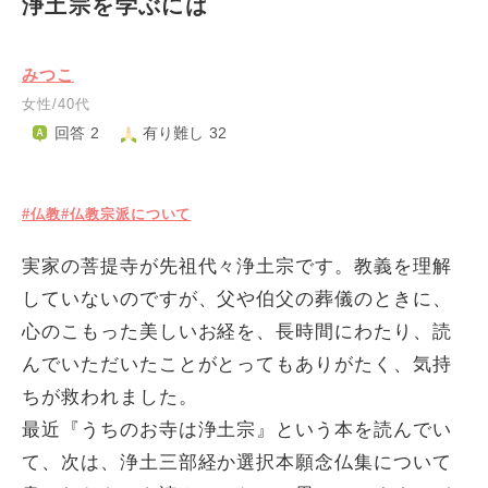
浄土宗を学ぶには
みつこ
女性/40代
回答 2
有り難し 32
#仏教
#仏教宗派について
実家の菩提寺が先祖代々浄土宗です。教義を理解
していないのですが、父や伯父の葬儀のときに、
心のこもった美しいお経を、長時間にわたり、読
んでいただいたことがとってもありがたく、気持
ちが救われました。
最近『うちのお寺は浄土宗』という本を読んでい
て、次は、浄土三部経か選択本願念仏集について