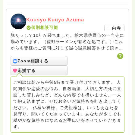
Kousyo Kuuyo Azuma
個別相談可能
一向寺
脱サラして10年が経ちました。栃木県佐野市の一向寺に
勤めています。（佐野ラーメンが有名な処です。）これ
からも皆様のご質問に対して誠心誠意回答させて頂きた
いと存じます。まだまだ修行中の身ですので至らぬ点あ
ろうかとは存じますが共に精進して参りましょうね。お
Zoom相談する
寺にもお気軽に遊びに来てください。
応援する
ご相談は朝から午後5時まで受け付けております。 人
間関係や恋愛のお悩み、自殺願望、大切な方の死に直
面した苦しみなど、どんな内容でも構いません。一人
で抱え込まずに、ぜひお辛いお気持ちを吐き出してく
ださい。 仏様や神様、ご先祖様は、いつもあなたを
見守り、聞いてくださっています。あなたが少しでも
穏やかな気持ちになれるお手伝いをさせていただきま
す。