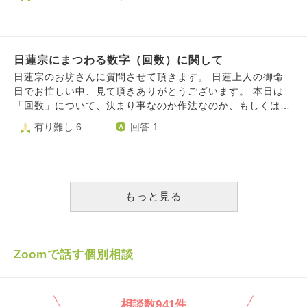
る方がいるのですが、尋ねたいことがあり般若心経が聞こえ
す。そんな中、自分自身その別宗派が重んじている教えに心
高くてと寺院数、信徒数が多い高野山にするのか、依然決ま
る状態をしばらくしました。般若心経は宗派によっては唱え
を打たれた訳なのですが、現在の宗派に属しながらも個人と
りません。長文失礼しました。
ないと知ってはいたのですが、私や旦那の実家がその宗派だ
して別宗派の教えにあやかると言うのは善として捉えても良
った場合、私は仏様に見放されてしまうのでしょうか？ 旦
いのでしょうか？勿論ご先祖様の供養について無礼なく従来
那の実家は分かりませんが、私自身はお恥ずかしながら熱心
日蓮宗にまつわる数字（回数）に関して
通りで供養に努めて参りますが。また改宗についてもし何か
な信仰はできておりません。（なんと伝えていいか分から
アドバイスが頂けるとしたならば有難いです。よろしくお願
日蓮宗のお坊さんに質問させて頂きます。 日蓮上人の御命
ず、適切な言葉ではなかったら申し訳ございません。）
いします。
日でお忙しい中、見て頂きありがとうございます。 本日は
（なんとか、ストリートビューを使って私の実家のお墓の文
「回数」について、決まり事なのか作法なのか、もしくは気
字でも見れないかと思い調べたのですができませんでした。
にしなくてよいものかお聞きしたく思います。 様々な場で
有り難し 6
回答 1
その際私の不注意で画面をタップする際にいろんな方のお墓
「3」が出てくるように思います。 1)方便品第二の十如是を
に手があたってしまったかもしれません。ご先祖様などに怒
3回唱える 2)第二や第十六、唱題が始まってしばらくする
られてしまいますか？） ⑶初詣などで神社やお寺に行っ
と、3回お鈴を鳴らす また、 3)焼香は3回かと思っていまし
ていたのですが宗教宗派関係なく行っても大丈夫なのでしょ
たが、葬儀会社の人に1回でお願いしますと言われたことが
うか？御守りをお寺に返納したことがある（無料でもいいの
ある（たまたま参列者が多かったから？） 4)お線香を2本あ
もっと見る
かと思い費用をいれなかったことがあり、当時のお寺に最近
げていたら、それならもう1本あげて3本に。（と言われたこ
電話にて謝罪しました）のですが、お焚き上げをせず御守り
とがある。） など、です。 その他、信徒であるなら心得て
やおみくじを捨ててしまったこともあるかと思います。本当
おいたほうが良い回数や数字にまつわることもございました
にごめんなさい。 たくさんお聞きしてしまったこと、無知
ら、教えてください。 よろしくお願いします。
Zoomで話す個別相談
であること、申し訳ございません。 教えていただけると幸
いです。
相談数941件