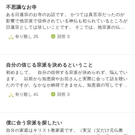
大師のお二人でした。ですので、自分達は真言宗を信仰した
不思議なお寺
いのですが、勝手に信仰しても大丈夫でしょうか？真言宗の
お寺に相談に行った方が良いでしょうか？ また、お寺で空
ある日蓮宗のお寺のお話です。 かつては真言宗だったのが
海様や覚鑁様の勉強会など行っている所など有りますでしょ
影響で他宗派で信仰されている神仏も祀られているところが
うか？ 個人的には真言宗のお坊さんの勉強などもしたいと
日蓮宗としては珍しいことです。 そこでは、他宗派の仏具
思っております。 どうぞ宜しくお願いいたします。
や他宗派で信仰されている仏像、他宗派の位牌の開眼供養も
有り難し 25
回答 3
引き受けて下さいます。 例えば、法華経による木剣加持で
開眼された不動明王像を密教の信者が般若心経や真言を唱え
て拝んだり、浄土宗の信者が念仏を唱えて拝んだりすること
に対して、他宗派の僧侶の皆さんはどのように思いますか？
自分の信じる宗派を決めるということ
私は真言宗の信者ですが、他宗派のお寺や他宗派で開眼され
た仏像も金剛合掌をして真言を唱えていましたが、後からな
初めまして。 自分の信仰する宗派が決められず、悩んでい
んだか気になり始めました。
ます。 以前から知恵袋やお坊さんと実際に会って話を聴い
たのですが、なかなか納得できません。知恵袋の写しですが
ご指南頂けたら幸いです。 私は信州住みの高校生で、家
有り難し 41
回答 3
の宗派は浄土宗西山派(亡き祖父が山寺の住職だった)で母方
は智山派です。家の近くには天台寺がありたまにお参りしま
す。自分は善光寺信徒会に入っており、密教と浄土教両方に
興味関心があり、一密成仏、弥陀即大日、秘密念仏等が面白
僕に合う宗派を探したい
いと感じています。空海様、良忍様、明恵様、覚鑁様、道範
様、木食弾誓様、弁栄様などを尊敬、教えを学びたいと思っ
自分の家庭はキリスト教家庭です。（実父（父だけ元仏教