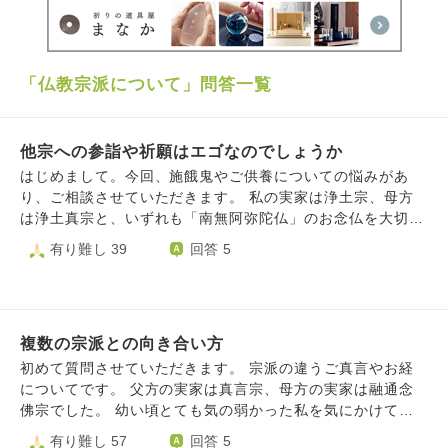
「仏教宗派について」問答一覧
他宗への参詣や祈願はエゴなのでしょうか
​はじめまして。今回、施餓鬼やご供養についての悩みがあ
り、ご相談させていただきます。 ​私の実家は浄土宗、母方
は浄土真宗と、いずれも「南無阿弥陀仏」のお念仏を大切に
する家庭で育ちました。現在は実家を離れ、一人暮らしをし
有り難し 39
回答 5
ております。 ​数年前、御朱印を集めるのをきっかけに通い
始めたお寺さまがあり、そこで護摩やご祈願、さらにはご供
養をお願いするようになりました。当初は深く気に留めてい
なかったのですが、次第に他のお寺さまへも参詣やお願いを
複数の宗派との向き合い方
するようになり、また自分自身で家系図を作るようになって
からは、ご先祖様や命への意識がより強くなっていきまし
初めて質問させていただきます。 宗派の違うご真言やお経
た。 ​しかし近年になり、「自分のしてきたことは、本当に
についてです。 父方の実家は真言宗、母方の実家は融通念
正しかったのだろうか」と頭を悩ませるようになりました。
佛宗でした。 幼い頃とても気の弱かった私を気にかけてく
本来であれば「南無阿弥陀仏」とお念仏を称えて生きていく
れた父方の祖父に、毎朝七回、「おんかかかびさんまえいそ
有り難し 57
回答 5