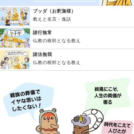
ブッダ（お釈迦様）
教えと名言・逸話
諸行無常
仏教の根幹となる教え
諸法無我
仏教の根幹となる教え