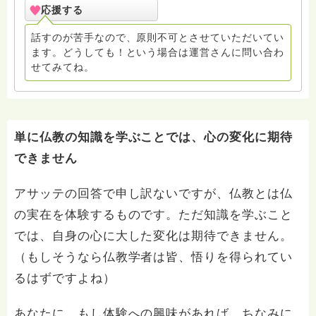
すが、相手を思いやる気持ちがあってこその言葉と捉
応援する
え、受け止めていただきたいです。 ※質問の答えについ
て、話の大筋は変えませんが、投稿してから誤字脱字を
話すのが苦手なので、原則不可とさせていただいてい
直したり、内容をよりわかりやすくするため、若干加筆
ます。どうしても！という場合は運営さんに問い合わ
修正することがあります。ご了承ください。 ※「お
せてみてね。
礼」は必ず拝読していますが、それに対して回答の追記
は原則しないことにしています。ご了承ください。 ・
回答する件数は減っていますが、ほぼ全ての質問とつぶ
やきに目を通しています。
単に仏教の知識を学ぶことでは、心の変化に期待
できません
アサッテの回答で申し訳ないですが、仏教とは仏
の実在を体験するものです。ただ知識を学ぶこと
では、自身の心に大した変化は期待できません。
（もしそうなら仏教学者は皆、悟りを得られてい
るはずですよね）
あなたに、もし体験への興味があれば、ちなみに