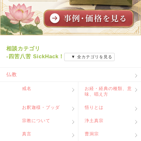
相談カテゴリ
-四苦八苦 SickHack！
▼ 全カテゴリを見る
仏教
戒名
お経・経典の種類、意
味、唱え方
お釈迦様・ブッダ
悟りとは
宗教について
浄土真宗
真言
曹洞宗