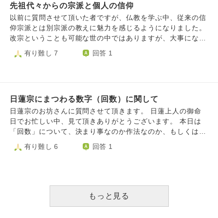
ってみよう、拘ることはない、広く視野を持って色々学ぶと
のでしょうか？ 3.もし宗派が決まった場合は仏壇とか設置し
先祖代々からの宗派と個人の信仰
たりなことをしてしまったでしょうか？ ⑵私実家の宗
いい、教えは向こうから転がってくる。自分から求めること
た方が良いのでしょうか？（独身で1R6畳の木造アパートに
派、旦那実家の宗派が分からないのですが、異なる場合はど
以前に質問させて頂いた者ですが、仏教を学ぶ中、従来の信
はない等々貴重なお話を頂きましたが、なかなか散心してし
住んでます 一人暮らしの為故人はいません） 回答よろし
ちらを信仰したらよいでしょうか？信仰は自由とは言います
仰宗派とは別宗派の教えに魅力を感じるようになりました。
まって納得できない、落とし所が見つかりません。 僧侶に
くお願いします
が何かお手続きなど必要なのでしょうか？ LINE電話の通
改宗ということも可能な世の中ではありますが、大事になる
なるならないを置いておいても、考え方と修行の雰囲気がい
話をかけた側に音楽が鳴るシステムで般若心経を設定してい
ことは重々承知であり、現段階では実行せずにと思うので
有り難し 7
回答 1
い天台か、教学的に一番しっくりくる智山か、いっそ格式が
る方がいるのですが、尋ねたいことがあり般若心経が聞こえ
す。そんな中、自分自身その別宗派が重んじている教えに心
高くてと寺院数、信徒数が多い高野山にするのか、依然決ま
る状態をしばらくしました。般若心経は宗派によっては唱え
を打たれた訳なのですが、現在の宗派に属しながらも個人と
りません。長文失礼しました。
ないと知ってはいたのですが、私や旦那の実家がその宗派だ
して別宗派の教えにあやかると言うのは善として捉えても良
った場合、私は仏様に見放されてしまうのでしょうか？ 旦
いのでしょうか？勿論ご先祖様の供養について無礼なく従来
那の実家は分かりませんが、私自身はお恥ずかしながら熱心
日蓮宗にまつわる数字（回数）に関して
通りで供養に努めて参りますが。また改宗についてもし何か
な信仰はできておりません。（なんと伝えていいか分から
アドバイスが頂けるとしたならば有難いです。よろしくお願
日蓮宗のお坊さんに質問させて頂きます。 日蓮上人の御命
ず、適切な言葉ではなかったら申し訳ございません。）
いします。
日でお忙しい中、見て頂きありがとうございます。 本日は
（なんとか、ストリートビューを使って私の実家のお墓の文
「回数」について、決まり事なのか作法なのか、もしくは気
字でも見れないかと思い調べたのですができませんでした。
にしなくてよいものかお聞きしたく思います。 様々な場で
有り難し 6
回答 1
その際私の不注意で画面をタップする際にいろんな方のお墓
「3」が出てくるように思います。 1)方便品第二の十如是を
に手があたってしまったかもしれません。ご先祖様などに怒
3回唱える 2)第二や第十六、唱題が始まってしばらくする
られてしまいますか？） ⑶初詣などで神社やお寺に行っ
と、3回お鈴を鳴らす また、 3)焼香は3回かと思っていまし
ていたのですが宗教宗派関係なく行っても大丈夫なのでしょ
たが、葬儀会社の人に1回でお願いしますと言われたことが
うか？御守りをお寺に返納したことがある（無料でもいいの
ある（たまたま参列者が多かったから？） 4)お線香を2本あ
もっと見る
かと思い費用をいれなかったことがあり、当時のお寺に最近
げていたら、それならもう1本あげて3本に。（と言われたこ
電話にて謝罪しました）のですが、お焚き上げをせず御守り
とがある。） など、です。 その他、信徒であるなら心得て