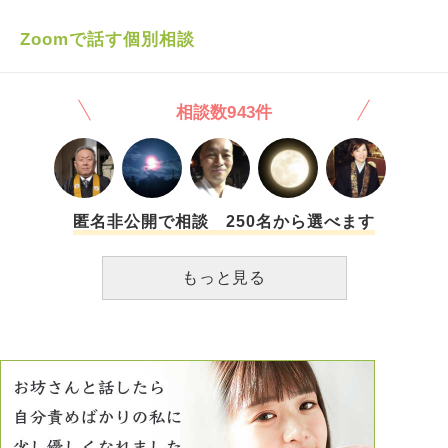
やおみくじを捨ててしまったこともあるかと思います。本当
おいたほうが良い回数や数字にまつわることもございました
にごめんなさい。 たくさんお聞きしてしまったこと、無知
ら、教えてください。 よろしくお願いします。
Zoomで話す個別相談
であること、申し訳ございません。 教えていただけると幸
いです。
相談数943件
匿名非公開で相談 250名から選べます
もっと見る