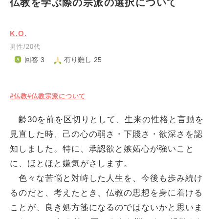
仏教を学ぶ際の宗派の選択について
K.O.
男性/20代
回答 3
有り難し 25
#仏教
#仏教宗派について
齢30を前を区切りとして、生来の性格と言動を
見直した時、己の心の弱さ・下賤さ・欲深さを認
知しました。特に、承認欲と嫉妬心が強いこと
に、ほとほと嫌気がさします。
色々な苦悩と対峙した人生を、今後も歩み続け
るのだと、考えたとき、仏教の思想を身に着ける
ことが、良き処方箋になるのではないかと思いま