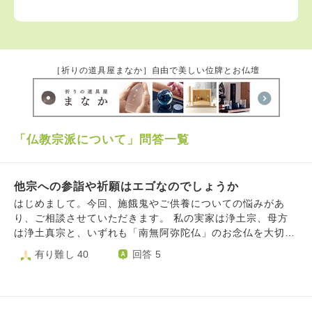
［祈りの道具屋まなか］自由で美しい位牌とお仏壇
「仏教宗派について」問答一覧
他宗への参詣や祈願はエゴなのでしょうか
​はじめまして。今回、施餓鬼やご供養についての悩みがあ
り、ご相談させていただきます。 ​私の実家は浄土宗、母方
は浄土真宗と、いずれも「南無阿弥陀仏」のお念仏を大切に
する家庭で育ちました。現在は実家を離れ、一人暮らしをし
有り難し 40
回答 5
ております。 ​数年前、御朱印を集めるのをきっかけに通い
始めたお寺さまがあり、そこで護摩やご祈願、さらにはご供
養をお願いするようになりました。当初は深く気に留めてい
なかったのですが、次第に他のお寺さまへも参詣やお願いを