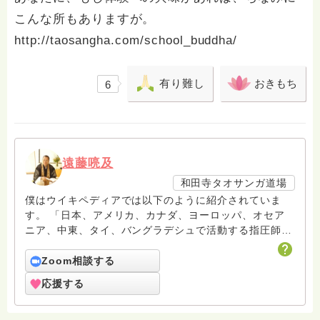
こんな所もありますが。
http://taosangha.com/school_buddha/
有り難し
おきもち
6
遠藤喨及
和田寺タオサンガ道場
僕はウイキペディアでは以下のように紹介されていま
す。 「日本、アメリカ、カナダ、ヨーロッパ、オセア
ニア、中東、タイ、バングラデシュで活動する指圧師、
作家、音楽家。タオサンガ・インターナショナル代表。
京都浄土宗和田寺の僧侶。タオ療法、タオ指圧、気心道
Zoom相談する
の創始者。著書は数カ国語に翻訳され世界各地で出版さ
応援する
れている。」
https://ja.wikipedia.org/wiki/%E9%81%A0%E8%97%A