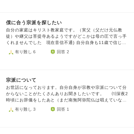
は智山派です。家の近くには天台寺がありたまにお参りしま
す。自分は善光寺信徒会に入っており、密教と浄土教両方に
興味関心があり、一密成仏、弥陀即大日、秘密念仏等が面白
僕に合う宗派を探したい
いと感じています。空海様、良忍様、明恵様、覚鑁様、道範
様、木食弾誓様、弁栄様などを尊敬、教えを学びたいと思っ
自分の家庭はキリスト教家庭です。（実父（父だけ元仏教
ています。 実は以前大正大学への進学計画がありました。
徒）や継父は菩提寺あるようですがどこかは母の圧で言っ手
近所の天台寺に弟子入りするか、母方の智山寺へお願いし
くれませんでした 現在音信不通) 自分自身も11歳で信じて
て、お得度、宗門師弟推薦を頂くこともできましたが、この
いましたが、うちの家庭が信じやすい家庭だからって牧師達
有り難し 6
回答 2
度は見送りました。結局、•興味があるだけでは食べていけ
がやりたい放題にめちゃくちゃな制限や指導（学校関係など
ない •自坊がない、あてもない •自分の覚悟ができていな
にも口出し）をしてきたり、周りと違う事をしなければなら
い この三つで大正行き自体無くしてしまいました。 正直
ない事が嫌になり、だんだんとストレスが溜まって11歳の時
日和ってます。 こんなことで全部振り出しになりまし
にキリスト教信仰しなくなりました。 その後、テレビで見
た。 興味のあるジャンルはかなり絞れていて、各宗派の教
宗派について
たアニメの「一休さん」や京都奈良の修学旅行を通して仏教
えもザックリと把握してはいるのですが、民間信仰の篤い弘
に興味を持ちました。 ただ、大人になるまでは母が監視し
お世話になっております。自分自身が宗教や宗派について分
法大師が良いかと思えば、地元に寺が多くあり、雰囲気が良
ていた為遠くて動けず、家を追い出されてから自由に信仰で
からないことがたくさんありお聞きしたいです。 ⑴深夜2
い天台が良さそうと思ったり、教学は東密の方が一枚上らし
きるようになったので、この機会に僕が本当に信仰できる仏
時頃にお辞儀をしたあと（まだ南無阿弥陀仏は唱えていな
いし、智山より高野の方が規模が大きくて格式がありそうだ
教の宗派を見つけたいと考えています。 そこで質問です。 1
い）丑三つ時に唱えていいのか分からず2:30以降に再開しま
有り難し 3
回答 1
し、でも宮坂宥洪先生にお会いした時智山でも南無阿弥陀仏
.色々な宗派の講座を受講したいと考えてるのですがそれは
した。（家族が起きてきたので洗面所に移動）以前、いつで
で即身成仏できると断言して頂いたし、なまじ知識があるの
良くない事なのでしょうか？ 2.キリスト教の洗礼を7歳の時
もどこでも唱えることができるとこちらのサイトで教えてい
で目移りしてしまいます。何人ものお坊さんに相談しまし
に受けてしまったのですが、本気で仏教を信仰したいと思っ
ただきましたが、この場合も時間や場所関係ないでしょう
た。西山義は聖道門も否定しないからまずは自分の宗派でや
ています。 そんな方でも仏教の神様方は歓迎してくださる
か？再開するまでに30分以上開けてしまいましたが、バチあ