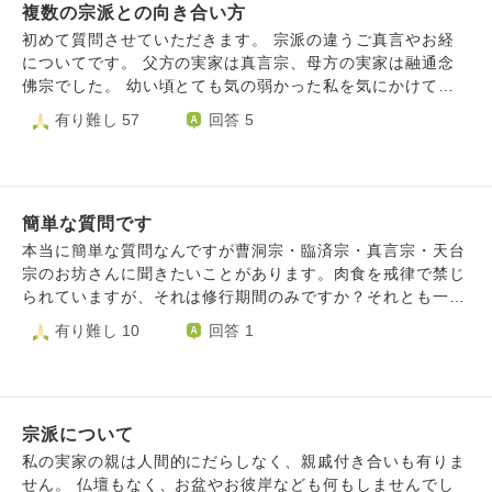
複数の宗派との向き合い方
するようになり、また自分自身で家系図を作るようになって
からは、ご先祖様や命への意識がより強くなっていきまし
初めて質問させていただきます。 宗派の違うご真言やお経
た。 ​しかし近年になり、「自分のしてきたことは、本当に
についてです。 父方の実家は真言宗、母方の実家は融通念
正しかったのだろうか」と頭を悩ませるようになりました。
佛宗でした。 幼い頃とても気の弱かった私を気にかけてく
本来であれば「南無阿弥陀仏」とお念仏を称えて生きていく
れた父方の祖父に、毎朝七回、「おんかかかびさんまえいそ
有り難し 57
回答 5
べきだったのではないか、自分のエゴ（自力や欲）が肥大化
わか」と唱えて小さな仏様に手を合わせるように教えてもら
して他のお寺さまや仏さまに手を合わせてしまったのではな
いました。 母方の実家では、法事の度にご住職さんから般
いか、という思いが拭えません。 ​「これは自分のエゴなの
若心経が書かれた紙が配られ、みんなで読経するという環境
ではないか」「他のお寺さまや仏さまに手を合わせることは
で育ちました。 当たり前のように二つの違う宗派それぞれ
正しかったのか」という葛藤の中で、自分を責めて苦しくな
簡単な質問です
に親しみを持ち、何の違和感も抱いたことがありません。
っております。 ​お坊さま方より、この心のありようについ
それなのに、結婚後に夫の実家の法事で初めて南妙法蓮華経
本当に簡単な質問なんですが曹洞宗・臨済宗・真言宗・天台
てご示教をいただけますと幸いです。どうぞよろしくお願い
と聞いたときは、大げさかもしれませんがカルチャーショッ
宗のお坊さんに聞きたいことがあります。肉食を戒律で禁じ
いたします。
クのようなものを受けました。夫の実家は日蓮宗です。 違
られていますが、それは修行期間のみですか？それとも一生
和感や嫌悪感ではなく、何というか、そこはかとない淋しさ
ずーと続くものですか？
有り難し 10
回答 1
を感じてしまいます。 日蓮宗のことをよく知れば解消する
かもしれないと調べてみると、法華経を絶対とし、他の宗派
に厳しかったと知り、よけいに淋しさは増し、加えて不安も
大きくなりました。 私は今でも空海さんの本を読むのが好
きですし、般若心経やお地蔵さまのご真言に心が安らぎま
宗派について
す。 反面、これら他宗派のお経やご真言を心の中でも唱え
私の実家の親は人間的にだらしなく、親戚付き合いも有りま
ることは罰当たりな気もしています。 将来は、ひとりぼっ
せん。 仏壇もなく、お盆やお彼岸なども何もしませんでし