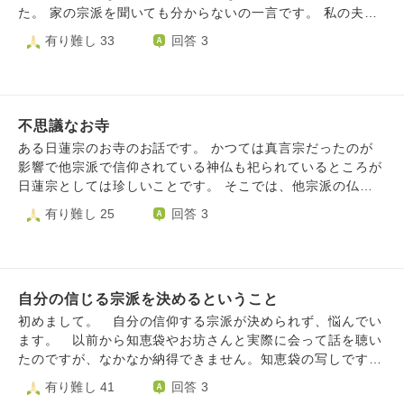
ちは嫌なので夫と同じお墓に入りたいです。 慣れ親しんだ
た。 家の宗派を聞いても分からないの一言です。 私の夫の
お経とご真言も大切にしたい、でも将来は別の宗派のお世話
両親は、特殊な宗教を信仰しており、私も夫もその宗教を信
有り難し 33
回答 3
になりたい⋯こんな私は将来成仏できますか？ 他宗派のお
仰したくない考えです。夫も以前の宗派が分からない状態で
経とご真言に心を寄せることはやはり失礼なことですか？
す。 私が色んな宗派の本を読み、開祖の方々の教えなど勉
中途半端な自分にもんもんと悩んでいます。
強しまして、とても感銘を受け尊敬したのは弘法大師と興教
大師のお二人でした。ですので、自分達は真言宗を信仰した
不思議なお寺
いのですが、勝手に信仰しても大丈夫でしょうか？真言宗の
お寺に相談に行った方が良いでしょうか？ また、お寺で空
ある日蓮宗のお寺のお話です。 かつては真言宗だったのが
海様や覚鑁様の勉強会など行っている所など有りますでしょ
影響で他宗派で信仰されている神仏も祀られているところが
うか？ 個人的には真言宗のお坊さんの勉強などもしたいと
日蓮宗としては珍しいことです。 そこでは、他宗派の仏具
思っております。 どうぞ宜しくお願いいたします。
や他宗派で信仰されている仏像、他宗派の位牌の開眼供養も
有り難し 25
回答 3
引き受けて下さいます。 例えば、法華経による木剣加持で
開眼された不動明王像を密教の信者が般若心経や真言を唱え
て拝んだり、浄土宗の信者が念仏を唱えて拝んだりすること
に対して、他宗派の僧侶の皆さんはどのように思いますか？
自分の信じる宗派を決めるということ
私は真言宗の信者ですが、他宗派のお寺や他宗派で開眼され
た仏像も金剛合掌をして真言を唱えていましたが、後からな
初めまして。 自分の信仰する宗派が決められず、悩んでい
んだか気になり始めました。
ます。 以前から知恵袋やお坊さんと実際に会って話を聴い
たのですが、なかなか納得できません。知恵袋の写しですが
ご指南頂けたら幸いです。 私は信州住みの高校生で、家
有り難し 41
回答 3
の宗派は浄土宗西山派(亡き祖父が山寺の住職だった)で母方