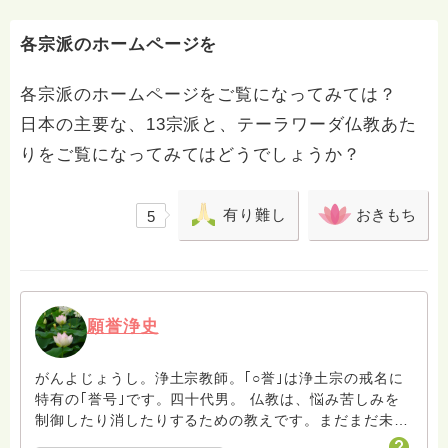
が実は、元家出少年です。ティーンエイジャーの頃は、
徹底的に自己破壊的な行動を繰り返し、高校も２つ中退
しています。現在は、浄土宗和田寺の住職で、一般の人
各宗派のホームページを
が気軽に修行できる場として、京都と東京に道場を作り
ました。（道場はその他、世界各地にもあります） な
各宗派のホームページをご覧になってみては？
ので、修行したい方、人のために涙する方、楽しいこと
日本の主要な、13宗派と、テーラワーダ仏教あた
が好きな方はぜひ来て来てください。あなたを歓迎しま
す。 ※毎週、法話を配信しています。書き起こされた法
りをご覧になってみてはどうでしょうか？
話は、下記でご覧いただくことができます。
http://taosangha.com
有り難し
おきもち
5
願誉浄史
がんよじょうし。浄土宗教師。｢○誉｣は浄土宗の戒名に
特有の｢誉号｣です。四十代男。 仏教は、悩み苦しみを
制御したり消したりするための教えです。まだまだ未熟
者の凡夫ですがよろしくお願いします。