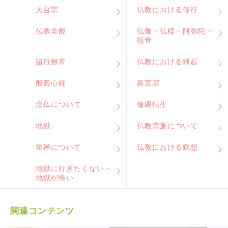
天台宗
仏教における修行
仏教全般
仏像・仏様・阿弥陀・
観音
諸行無常
仏教における縁起
般若心経
真言宗
念仏について
輪廻転生
地獄
仏教宗派について
坐禅について
仏教における瞑想
地獄に行きたくない・
地獄が怖い
関連コンテンツ