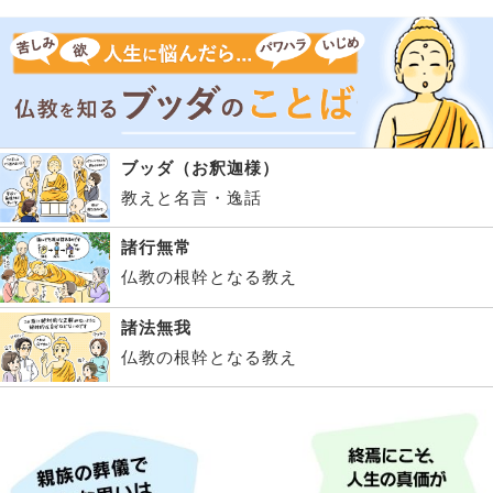
ブッダ（お釈迦様）
教えと名言・逸話
諸行無常
仏教の根幹となる教え
諸法無我
仏教の根幹となる教え