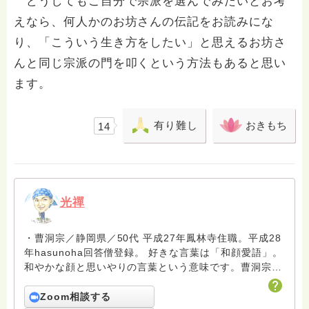
どうしてもご自分で宗派を選んでみたいとお考
えなら、何人かのお坊さんの伝記をお読みにな
り、「こういう生き方をしたい」と思えるお坊さ
んと同じ宗派の門を叩くという方法もあると思い
ます。
有り難し
おきもち
14
光禪
・曹洞宗／静岡県／50代 平成27年鳳林寺住職。平成28
年hasunoha回答僧登録。 好きな言葉は「和顔愛語」。
和やかな顔と思いやりの言葉という意味です。曹洞宗開
祖道元禅師は、愛語には世界を一変させる力があると仰
っています。回答には厳しい言葉を入れることもありま
Zoom相談する