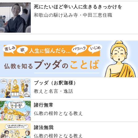
死にたいほど辛い人に生きるきっかけを
和歌山の駆け込み寺・中田三恵住職
ブッダ（お釈迦様）
教えと名言・逸話
諸行無常
仏教の根幹となる教え
諸法無我
仏教の根幹となる教え