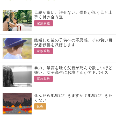
母親が嫌い。許せない。僧侶が説く母と上
手く付き合う道
家族親族
離婚した後の子供への罪悪感。その負い目
が悪影響を及ぼします
家族親族
暴力、暴言を吐く父親が死んで欲しいほど
嫌い。女子高生にお坊さんがアドバイス
家族親族
死んだら地獄に行きますか？地獄に行きた
くない
仏教