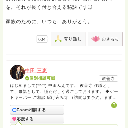
を。それが長く付き合える秘訣です◎
家族のために、いつも、ありがとう。
有り難し
おきもち
604
中田 三恵
個別相談可能
教善寺
はじめまして(*^^*) 中田みえです。 教善寺 住職とし
て、母親として、慌ただしく過ごしております。 ◆ゲー
トキーパー ご相談 駆け込み寺 （訪問は要予約。まずは
メールでお問い合わせください） ◆ビハーラ僧、終末期
ターミナルケア、看取り、グリーフケア、希死念慮、自
Zoom相談する
死、産前産後うつ、育児、DV、デートDV、トラウマ、
応援する
PTSD、傾聴トレーナー、手話、要約筆記、行政相談
員、女性支援員、小学校 中学校支援員としても、ケア