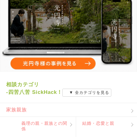
相談カテゴリ
-四苦八苦 SickHack！
▼ 全カテゴリを見る
家族親族
義理の親・親族との関
結婚・恋愛と親
係