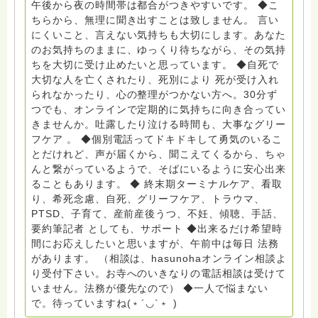
午後から夜の時間帯は都合がつきやすいです。 ◆こ
サポートをしています。 ◆一般社団法人『グリーフケア
ちらから、無理に聞き出すことは致しません。 言い
ともしび』理事長 【ともしび遺族会】運営 毎月 第１
にくいこと、言えない気持ちも大切にします。あなた
金・昼夜2回開催（大阪駅前第3ビル） 14：00〜，18：
のお気持ちのままに、ゆっくり待ちながら、その気持
00〜 お問い合わせ申込⬇️こちらから
ちを大切に受け止めたいと思っています。 ◆自死で
griefcare.tomoshibi@icloud.com ＊この活動は皆さま
大切な人を亡くされたり、死別により 死が受け入れ
のご支援により支えられております。ご協力をよろしく
られなかったり、心の整理がつかない方へ。30分ず
お願いします。 ゆうちょ銀行 口座番号 普通408-
つでも、オンラインで定期的に気持ちに向き合ってい
6452769 一般社団法人グリーフケアともしび ◆『ビハ
きませんか。吐露したり泣ける時間も、大事なグリー
ーラサロン おしゃべりカフェひだまり』 ビハーラ和歌
フケア 。 ◆個別電話ってドキドキして勇気のいるこ
山代表 居場所運営 問い合わせ申込⬇️こちらから
とだけれど、声が届くから、聞こえてくるから、ちゃ
griefcare.tomoshibi@icloud.com ◆GEはしもとサピュ
んと繋がっているようで、そばにいるように安心出来
イエ 所属 （Gender Equity 誰もが自分らしく生きるこ
ることもあります。 ◆ 終末期ターミナルケア、看取
とができる社会をめざして）DV・女性支援 ◆認定NPO
り、希死念慮、自死、グリーフケア、トラウマ、
京都自死自殺相談センターSotto 元グリーフサポート委
PTSD、子育て、産前産後うつ、不妊、傾聴、手話、
員長（2018〜2024） ◆保育士.幼稚園教諭.小学校教諭.
要約筆記者 としても、サポート ◆出来るだけ希望時
レクリエーションインストラクター.中学校DV授業 10年
間にお応えしたいと思いますが、午前中は毎日 法務
間 保育 教育の現場で 総主任として勤めた経験も生かし
があります。 （相談は、hasunohaオンライン相談よ
つつ、お話できることがあれば 幸いです。 いつも あな
り受付下さい。お寺へのいきなりの電話相談は受けて
たとともに。南無阿弥陀仏 ここでは、宗旨を問いませ
いません。法務が優先なので） ◆一人で悩まない
ん。 まずは、ひとりで抱え込まないで。 来寺お問い合
で。待っていますね(﹡´◡`﹡ )
わせは⬇️こちらから miehimeyo@gmail.com ※時間を割