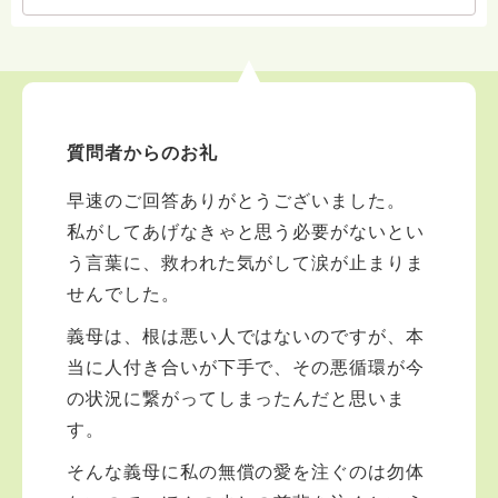
いて、あなたに向き合っています。 ですので、過去の
質問へのお返事がない方には、応えていません。お礼回
答がある方を優先しています。 懇志応援も宜しくお願
いします。 ※個別相談は、hasunohaオンライン相談よ
り受け付けています。お寺への いきなりの電話相談は
受け付けておりません。また夜中や早朝の電話もご遠慮
質問者からのお礼
ください。 法務を優先させてください。
早速のご回答ありがとうございました。
私がしてあげなきゃと思う必要がないとい
う言葉に、救われた気がして涙が止まりま
せんでした。
義母は、根は悪い人ではないのですが、本
当に人付き合いが下手で、その悪循環が今
の状況に繋がってしまったんだと思いま
す。
そんな義母に私の無償の愛を注ぐのは勿体