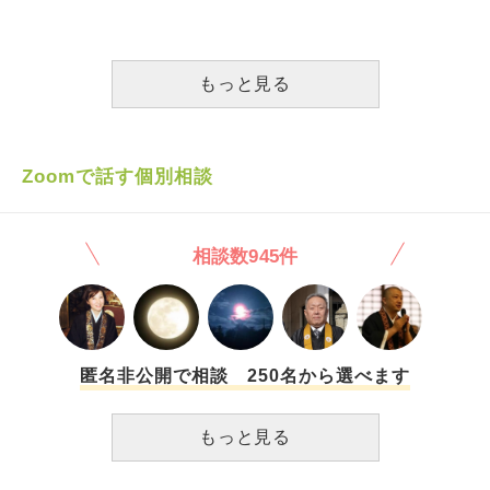
ないで母がいろいろしていたから、なにか病気なのかと思っ
の体のことなんて、全然考えてないし、そもそも子供のこと
ていたと、いまさら話されて困ってしまいました。 よくよ
なんて見てない。まどもに会話もできない。発言は、無責
く考えたら、連絡しなかったことと精神的な病気のことは関
任。食事は、腐ったものを平気で出すし、自分たちは体を鍛
係ないのでは…？と考えてとてももやもやしてしまいまし
えてるからと、訳がわからないことを言う。完全に頭おかし
もっと見る
た。 義両親、とくに義母は所謂毒親で、過干渉で周りと比
いし、騒音も平気で出す。旦那には騙された。そもそも身内
較はする、話し方もキツイので夫もはやく家を出ようとは言
とも、家族とも不仲だったとか言ってたくせに、結婚したら
っていますが… 仕事がみつかって家を出られるようになる
家族に寝返っだ。独身のとき、どれだけ尽くしたかなんかわ
前に、私の心がおかしくなりそうです。 夫も、私のことは
かってない。自分のためなら誰でも良かったんだ。色んなこ
Zoomで話す個別相談
フォローしてくれるときはありますが、ストレスがたまって
とを犠牲にしてきた自分がバカらしい。そもそも昔からの男
くると私にも攻撃してきて、殴ったりは無いですが言葉の暴
友達もいない。ヤバいヤツだった。そして、身内ぐるみで差
力がすごくて、トラウマになり、正直離婚も考えるときあり
別がすごい。人に対する差別発言がすごいです。完全に人を
相談数945件
ます。 そのうち、消えてしまいたい、死んでしまおうと思
見下している。自分たちも、平気で迷惑行為してるくせに、
うようになってきました。 どうしたら、怯えないで生活で
なんでそんな偉そうなんだろう。多分精神病だと思うんで
きるようになるのでしょうか… 私が弱いだけなのでしょう
す。口に出すこと自体信じられません。
か…
匿名非公開で相談 250名から選べます
もっと見る