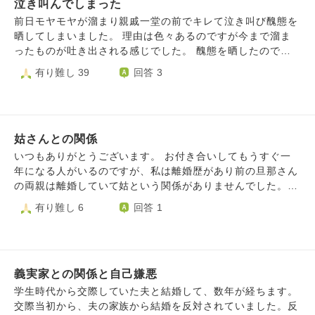
んできて嫌になっています。 もともと遠方に住んでいるの
が多いです) 当初から口数が多い方ではない義父ですが、私
泣き叫んでしまった
りしてるのですが、本人に悪気がないのでのれんに腕押し状
で（新幹線で4時間ほど）年に多くて3回会うかくらいなので
が間違っている場合や家庭における指摘などはちゃんと伝え
態です。自分の考え方を変えて受け流せるようになるしかな
前日モヤモヤが溜まり親戚一堂の前でキレて泣き叫び醜態を
すが、会うたび疲れて嫌な思いをすることが多いのでもう会
てくれます。(どちらかと言うとそちらの方がだいぶ多いで
いのですが、昨日の夜もぐるぐる同じ事を考え続けて抜け出
晒してしまいました。 理由は色々あるのですが今まで溜ま
うことも本当に嫌になってきました。 （私がそう思ってい
す) 過去に主人を通して「共有」についてはやんわり伝えた
せません。どうすれば笑って受け流せるようになるでしょう
ったものが吐き出される感じでした。 醜態を晒したので恥
るので相手もそう思っているかもしれません） 夫にとって
のですが、それも今となっては忘れているようです。 やん
か。子供の面倒を定期的に見てもらったりお世話になってい
ずかしくて同じ家（二世帯同居です）に住んでいるのが嫌で
有り難し 39
回答 3
は当たり前ですが大事な両親なので、あんまり義両親のこと
わり伝えても改善がないのではっきりと伝えた方がいいので
るのでありがたいのですが顔を合わせるたびに気が重いで
す。嫁なので出ていけばいいのかもしれませんが。 私がこ
を悪く言ったりするのは良くないと思っているのですがこの
しょうか....
す。
んなことをしなければ平穏な日々だったのかなと後悔しかあ
複雑な気持ちをぶつける先もなく自分の気持ちがただただブ
りません。 自分の心にどう向き合えばいいでしょうか？
ルーになっていて辛いです。
姑さんとの関係
いつもありがとうございます。 お付き合いしてもうすぐ一
年になる人がいるのですが、私は離婚歴があり前の旦那さん
の両親は離婚していて姑という関係がありませんでした。
今の人とは半年位でご両親を紹介して貰ったのですが、お正
有り難し 6
回答 1
月もいき正直結婚もしてないのにめんどくさく思ってきてま
す。 今お付き合いしてる人のお母さんが来週お誕生日みた
いなんです。 プレゼントは彼が用意してくれると思うので
すが恋愛中にそこまでしないといけないの！？と思ってしま
義実家との関係と自己嫌悪
います。 面倒とこう思うのは私がそこまで彼を好きではな
いからなのか！？と思ったりもします。 別に会って嫌な事
学生時代から交際していた夫と結婚して、数年が経ちます。
されたわけでもなく、私の両親もいないので相手の両親だけ
交際当初から、夫の家族から結婚を反対されていました。反