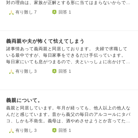
にするのも納得いってないかもしれません。 相手は私と真
対の理由は、家族が正解とする形に当てはまらないからで
剣に結婚を考えてお付き合いしてくれてるので自分の両親と
す。 そんな反対を押し切り結婚しましたが、結婚式を行わ
有り難し 7
回答 1
仲良くしてほしい。という思いはわかるのですが… せっか
ないことや、嫁という立場になったにも関わらず義実家より
く会ってるんだから、二人で遊びに行こう!とお母さんの誕
も自分の実家にいることが多いことについて、夫の家族だけ
生日に実家に行きたくない…と思っても言ったら可愛げない
でなく親戚からもたくさん非難されました。心無い言葉をか
ですよね…
けられ、涙してしまうことも多くありました。また、義実家
義両親や夫が怖くて怯えてしまう
には夫の兄弟夫婦もいるのですが、その兄弟夫婦と比べられ
たり、私たちが許されなかったことが兄弟夫婦には許されて
諸事情あって義両親と同居しております。 夫婦で求職して
いたりすることにもモヤモヤします。 それでも、少しでも
いる最中ですが、毎日家事をできるだけ手伝っています。
認めてもらえるようにと、義実家へ頻繁に顔を出したり親戚
毎日家にいても息がつまるので、夫といっしょに出かけては
の集まりには必ず参加したりしています。 しかし、これま
います。 夕飯の準備などあるので、いつもは16時には帰っ
有り難し 3
回答 1
で嫌な言葉を浴びせられてきたという怒りや悔しさのような
てるのですが、今日は残り物で済ませられるから、いつもよ
感情が自分の心を支配し、上手く接することができません。
りはゆっくり帰れる状態でした。それでも夫には『早めに帰
むしろ、自分を傷つけた人達になぜ自分は真摯に向き合わな
ろう』と言ったのですがなかなか帰ろうとはせず、雪道のせ
ければならないのだろうと考えてしまい、態度が悪くなって
いもあり、予定より帰るのが遅くなってしまいました。姑か
しまったこともあります。 その度に、自分のことが嫌にな
義親について。
ら『なんで連絡よこさないのか？』と責められてしまいまし
ります。いつでも心穏やかにいたいのに、人として恥ずかし
た。 たしかに連絡しなかったこちらに落ち度はありますが
義親と同居しています。年月が経っても、他人以上の他人な
くない行いをしたいのに、どうしてもできません。自分のこ
『なにか病気持ってるの？』とつめられ、10年以上前にうつ
んだと感じています。昔から義父の毎日のアルコールにタバ
とが嫌でそれがまた辛いです。
状態になっていたこと、働くようになってからは大丈夫だっ
コ、しかも不衛生。義母は、酒やめさせようとか言ってたけ
たが、最近また精神的に不安定になってることは話しまし
ど、毎日お酒も与えてる。最初からアル中、ニコチン中毒だ
有り難し 3
回答 1
た。すると結婚当初、私の実家にいったとき、私がなにもし
った。タバコの副流煙も子供たちのところまできてる。子供