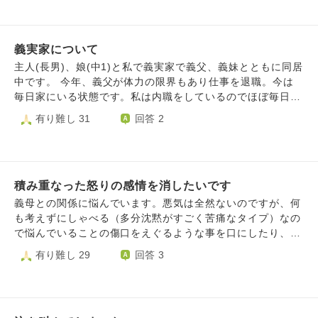
悪い事をしました。でもいつも病気だから…と色々我慢し続
けるも、当日大豪雨にも関わらず用意できてませんと連絡が
けています。数ヶ月に一度は 爆発してしまいます。 これか
来てベビーカーで私が2.0歳の子供と大荷物を、抱えて買い
らは夫が健康な時のように 小出しに言った方がいいのか…
に行く。 BBQでビールの空き缶を舐めさせ、夫が注意する
どうすればいいでしょうか？ 義母にきつい事を言わない
義実家について
も空だから大丈夫！みたいなふんいきだったり 親戚の家に
事、それが 親孝行…と思いたいです。 義母の性根が本当に
泊まるとなり、ホテルをとると言ってくれたが行ってみたら
主人(長男)、娘(中1)と私で義実家で義父、義妹とともに同居
嫌いです。 この心もごまかせません。 ちなみに夫は闘病中
3歳、１歳の子どもと私たち夫婦でセミダブル一台の部屋。
中です。 今年、義父が体力の限界もあり仕事を退職。今は
とは言え 元気で よく食べよく歩きます。 主に夫に面会
もちろん何も言えず私は床で寝ました。 先日3人目を出産し
毎日家にいる状態です。私は内職をしているのでほぼ毎日家
に、行って貰ってます。 たまに顔を見せなければ…という
た今月末に会いに来ることになっていたのですが届いたらラ
にいて家事と内職をこなしています。 義妹は日中は仕事、
有り難し 31
回答 2
偽善が自分を追い込んでいるのでしようか？闘病中の夫に義
インが「◯〜◯日で赤ちゃん見に行きたいと思ってるんです
帰宅してからや休日は家の事は一切しません。 1番ご相談し
母や生活面で 言いたい事をかなり我慢してます。 闘病中の
が、どうですか？ ◯日が平日なので、〇〇に泊まる ◯日は
たいことは、義父がまったくと言っていいほど「共有」しな
家族への対応をご指導くださいませ。
息子宅（私の家）に泊めてもらう。 どうですか？ と息子に
いことです。 それも自分にだけということです。 「〇〇日
送りました。大丈夫ですか？」 と。産後1ヶ月でこれはと思
に来客が来る」ことや「〇〇の日にみんなで〜に行く」など
い断りの連絡を入れました。 出産前にも「産後はまだ体調
積み重なった怒りの感情を消したいです
主人と義妹には伝えるのに自分にだけ共有がなく、その日に
や生活リズムが整わないと思うので、様子を見ながら日帰り
なって自分だけバタバタと準備をする....なんてことが多々
義母との関係に悩んでいます。悪気は全然ないのですが、何
でのご案内になってしまうかと思いますが会いにきてくださ
あります。 主人に関しては私に「言うの忘れた」が多々あ
も考えずにしゃべる（多分沈黙がすごく苦痛なタイプ）なの
るのを親子共々楽しみにお待ちしています」と送ったのに、
り伝わらないことが多いです。 急な訪問などは致し方ない
で悩んでいることの傷口をえぐるような事を口にしたり、噂
これか、、、と疲れ果てています。 他にも小さいことまで
のですが、来る予定がわかっているのに当日に知らされたら
話にして欲しくないような事、一番根に持っているのが流産
有り難し 29
回答 3
言い始めるとキリなく色んなことがあり、私のこの嫌なこと
こちらも予定やスケジュールを変えなきゃいけなくなるのが
しそうで病院に行ったり来たりしていることをほとんど面識
を思い出したり勝手に予測してブルーになってしまう性格な
本当に嫌で仕方ありません。 退職してからは同じ屋根の下
のない知り合いに話されたり、私と同じような境遇の人の悪
のでずっと今日このラインが来てからも頭の中をぐるぐるし
で顔も合わせる事は以前より多いし十分伝えるタイミングは
口を聞かされたり、もう何年分も積み重なって昨日で限界で
ていてせっかく新生児もいる時間なのに嫌なことばかり浮か
あるのになぜ話さないのか疑問です。(私から話しかける事
した。その場では話題を変えたりやんわりと不快だと伝えた