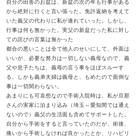
自分の田舎のお盆は、新盆の次の年も行事がある
から絶対に行くと言い張った。免許返納を考えて
いた義父の代わりに私が連れていった。しかし、
行事は何も無かった。実父の新盆だった私に対し
ての詫びの言葉は無かった
都合の悪いことは全て他人のせいにして、外面は
いいが、必要な努力は一切しない義母なので、義
父や息子たちは、義母の言う事をほぼスルーす
る。しかも義弟夫婦は義母と、もめたので面倒な
事は一切関わらない。
あまりにも可哀想なので手術入院時は、私が旦那
さんの実家に泊まり込み（埼玉⇔愛知間では通え
ないので）義父の生活面も含めてサポートした。
自分から手術をすると言っていたのだが、術後、
痛いから手術しなければ良かったとか、リハビリ