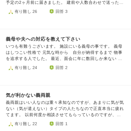
予定の2ヶ月前に届きました。 建前や人数合わせで送ったの
かもしれないですが、、 親戚からは、あなたはLINEブロッ
有り難し 26
回答 3
クしたよ。 言わなくてもわかると思うけど。 と言われたこ
とがあります。 それに、お葬式のときに知らん顔されまし
た。 本当に行きたくありません。 招待状やぶきたいくらい
の気持ちです。 電報も送りたくありません。 こどもは、小
義母や夫への対応を教えて下さい
さい頃に会ったことはあるけど、誰？結婚式行ったこと な
いから、行ってみたい。 と話していました。勉強になるな
いつも有難うございます。 施設にいる義母の事です。 義母
ら… とも思いますが… 本当に行きたくないです。うつ病も
はしつこい性格で 元気な時から 自分が納得するまで 物事
あるので、 参加したら、体調崩しそうです。 丁度運動会の
を追求する人でした。 最近、面会に年に数回しか来ない 義
時期なので、運動会と重なり参加できません。ごめんなさ
姉を心配し 義姉の事でありえない質問をします。 差し入れ
有り難し 24
回答 2
い。 でもいいのかな。と思います。 こどもには、行きたい
の果物やお菓子を 質問に答えない限り食べない…と言いま
のはわかる。でも、結婚式は、本当に行きたい人の結婚式に
す。施設は、手厚い所なのに 義母のしつこさで最近は 冷蔵
行ったほうがいいと思うんだ。 と伝えてもいいのかな…と
庫の果物や飲み物も 前ほどは 頼んでも食べさせてくれま
も思います。 それに、今婚姻費用調停中で、 こどもと2人暮
せん。 仕事とは言え 施設の人の気持も わかります。数日
らしで、生活費に余裕がありません。 自分の気持ちを優先
気が利かない義両親
前も どのように答えても納得せず 答えを聞くまで食べな
して良いと思いますか？
い…と粘ります。 暑い時期なのに…飲み物だけは 飲んで貰
義両親はいい人なのは重々承知なのですが、あまりに気が気
い 嫌な気分で帰りました。 過去にとてもいじめられたの
ない（気が遣えない）タイプの人たちなので正直本当に疲れ
で キーパーソンをしているだけでもしんどいのです。高齢
てます。 以前何度か相談させてもらっているのですが、例
者の義母には、我慢して 闘病中の夫に数時間、義母の悪口
えば私と子どもたちだけで泊まりにおいで！というので割と
有り難し 22
回答 1
を言い続けました。私も安定剤がいる身ですが やはり夫に
長旅の為オムツだけ用意してもらっていいですか？と声を掛