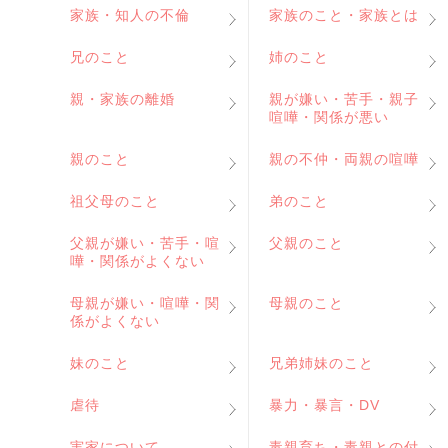
家族・知人の不倫
家族のこと・家族とは
兄のこと
姉のこと
親・家族の離婚
親が嫌い・苦手・親子
喧嘩・関係が悪い
親のこと
親の不仲・両親の喧嘩
祖父母のこと
弟のこと
父親が嫌い・苦手・喧
父親のこと
嘩・関係がよくない
母親が嫌い・喧嘩・関
母親のこと
係がよくない
妹のこと
兄弟姉妹のこと
虐待
暴力・暴言・DV
実家について
毒親育ち・毒親との付