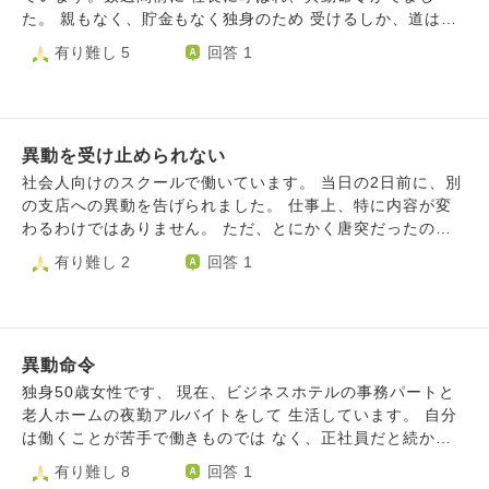
で怖いです 家族の問題とそれらを話せた相手がいなくなる
た。 親もなく、貯金もなく独身のため 受けるしか、道はな
のでツラいです どうして私にはこんな出来事が多いのでし
く12月から異動先で 勤務しています。とても厳しい職場で
有り難し 5
回答 1
ょうか？自分の性根が悪いからですか？もう、何もかもがイ
重労働で次々と辞めていく職場です。 同期は2人いました
ヤです。消えたいです。心の持ち方をどうか教えて下さい
が、1人は3ヶ月 もう1人は3日で退職していきました。 まだ
異動して2週間ですが、家で 大声をはりあげたり、夜も眠れ
ず 顔も洗えず、歯もみがけず、お風呂も 入れず、食事を用
異動を受け止められない
意する気力はなく カップ麺とコンビニですませています。
とりあえず、転がっている服をきて 顔はマスクでおおい、
社会人向けのスクールで働いています。 当日の2日前に、別
会社にだけは 行っています。自分は無口すぎて 怒られるく
の支店への異動を告げられました。 仕事上、特に内容が変
らい 静かな人間だと言われますが、 異動してから、このと
わるわけではありません。 ただ、とにかく唐突だったの
ころ 家で大声をはりあげて しまい、自分が自分でなくなっ
と、何の理由も教えられないままはい異動となったこと、が
有り難し 2
回答 1
て きているようです。元々、セルフ ネグレクトぎみです
納得できず、気持ちの整理ができずにいます。 以前配属さ
が、異動して 環境が変化したことで、悪化して きていま
れていたセンターは、同じ地域の出身者が4人もいて、東京
す。周りにあたってしまい そうなので、忘年会などは体調
にいてもほとんど寂しさを感じませんでした。ノリもあっ
不良で と、すべて断り布団にもぐっています、 パートなの
て、毎日楽しくて、みんなセンターの売上目標を一丸になっ
で、いっそのこと辞めて しまおうか、辞めて、こんな年齢
異動命令
て達成しようと頑張ってました。 次行くところは通勤時間
で どこが雇ってくれるのか？ 治療が必要な持病は５つほど
は伸びるし行きにくいし、正直接点持ったことのある人もほ
独身50歳女性です、 現在、ビジネスホテルの事務パートと
あり ますが、まだ働けると思うので。 まだ2週間なので、も
とんどいません。 おまけに、マネージャーに「営業の数字
老人ホームの夜勤アルバイトをして 生活しています。 自分
う少し 頑張って様子をみるべきか、いさぎよく 退職するべ
を見込んで」と聞いていたのに、12月の売り上げ目標を見た
は働くことが苦手で働きものでは なく、正社員だと続かず
きか、年齢も年齢なので どうしたらよいものか、、 相談に
時、営業ではない数字目標を求められていることを知りまし
パートで 暮らしています 実家は父親の事業でつくった借金
有り難し 8
回答 1
のっていただけたらと 思います。
た。 確かに営業成績は中堅くらいで、パッとしていません
で 家は競売にかけられなくなって しまいました 現在、賃貸