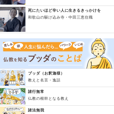
死にたいほど辛い人に生きるきっかけを
和歌山の駆け込み寺・中田三恵住職
ブッダ（お釈迦様）
教えと名言・逸話
諸行無常
仏教の根幹となる教え
諸法無我