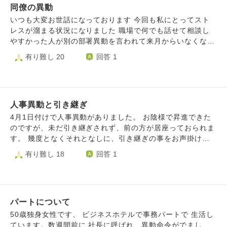
同僚の異動
れたこともあり、実家に帰りやすい事業所に行くべきだと感
じ、半年もただずして異動願を出しました。 そして、また8
いつも大変お世話になっております 今回も私にとってスト
月から異動となるのですが、良い人ばかりの環境で仕事しや
レスが溜まる状況になりました 職場で何でも話せて相談し
すい環境、場所、土地、都会に近い利便性を手放し、実家に
やすかった人が別の部署異動を言われて来月からいなくなり
は以前より帰りやすくなった、でも時間はかかる。 けど、
ます。私の身体の事を一番に理解して助けてくれた人でした
有り難し 20
回答 1
雪は降るし、周りには何もないし、田舎でしかも、嫌な同期
朝の早い時間の当番の時は少し他のスタッフに比べて時間が
はいるし、人間関係も初めてで、同期は人事評価のことを自
かかりますが それ以外は大変な事はやってくれました。そ
分に聞いてきたり、飲みに行こうと過剰に誘われて、異動す
の方も様々な手術経験があり身体のしんどい事は分かってい
ると話してから、異動元の人や異動先に近い事業所の人など
るからだと思います 異動について断るという選択肢もあっ
たくさんの人から誘われるストレスと辛さに悩んでいます。
人事異動と引き継ぎ
たと思いまいますが管理者からの命令で言っても無駄と思っ
異動準備をしていますが自分の決断が間違っていたのではな
たのだと思います。ただ私の中で心の内を話せる唯一無二の
4月1日付けで人事異動がありました。 お陰様で昇進できた
いか。 希望を出さなければ、親には寂しい思いをさせては
存在でした。今後は溜まっているストレスのはけ口がなくな
のですが、未だ引き継ぎされず、前の方が居座っておられま
いるが自分のストレスや不安がなかったのではと感じる時、
りツラい日々になります。残ったスタッフも私の身体につい
す。 幾度となくそれとなしに、引き継ぎの事をお声掛けし
自分の決断が間違っていたのではないかと不安と後悔と悩み
て重たい物を持てない事を知っているのでフォローしてくれ
たのですが、はぐらかされる状態。 また、上長にも相談し
有り難し 18
回答 1
でいっぱいです。 助けて欲しいです。 異動するたび、人事
ますが心のうちまでは話せません。そして視覚障害のある方
ているのですが、やんわりとした指導があるだけです。 こ
評価も一定となるため同期との差がつくことも懸念しつつこ
が入居が決まりその方の異常すぎる大きな声でショートステ
のような状態が続いていることが精神的に苦痛です。 どう
の決断をしました。 この決断が正しいかは自分でこれから
イ担当のスタッフがノイローゼになりそうと言っているのを
すればよいでしょうか？
決めていくのはわかりますがそれよりも悩みが強すぎてそう
聞きました。来てみないと分かりませんが私自身も精神疾患
いう心境になれません。 助けて欲しいです。
を抱えているのでどうなるか分かりません 今回の同僚の異
パートについて
動は私の中で相当のストレスになっています。少し自死につ
50歳独身女性です、 ビジネスホテルで事務パートで 生活し
いても落ち着いてきましたがまた発作的にやってしまいそう
ています。数週間前に 社長に呼ばれ、異動命令がでまし