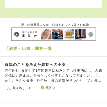
［祈りの道具屋まなか］自由で美しい位牌とお仏壇
「異動・出向」問答一覧
両親のことを考えた異動への不安
昨年8月、異動して1年間業務に励みとても仕事的にも、人間
関係にも恵まれ、自分らしく仕事をこなしてきました。 し
かし、そんな最中、昨年秋、母の病気が見つかり、父も母の
面倒を見ながら仕事をしている状態でした。1人息子の自分
有り難し 21
回答 3
は、遠方にいて、月1回くらいしか会いに行くことができ
ず、父に色々任せてしまっており大変な思いをさせていまし
た。 今の業務、人間関係を手放す怖さと両親どちらを取る
べきか悩みました。 しかし、自分は高齢の両親の元へ生ま