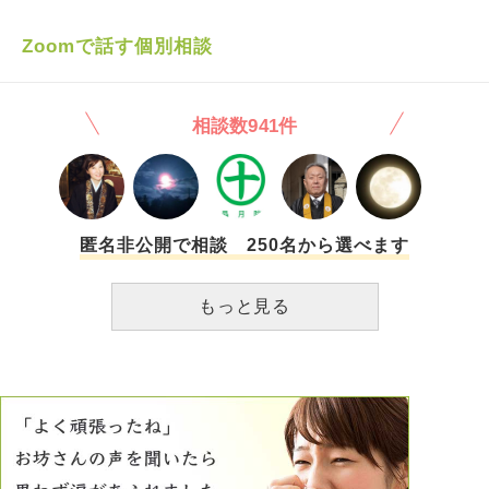
がら生活するようになってしまっていました。 そんなと
き、彼の携帯を見たら、電車の向かいの高校生のスカートの
Zoomで話す個別相談
中を動画で盗撮しているのを、見つけてしまいました。 撮
った日は、たまたま発見した日のものでした。 常習的にや
っているのではと思い、過去のものを確認しましたが、撮っ
相談数941件
ている様子はありませんでした。 それを見つけた瞬間、震
えがとまらなくなり、彼に問いただしたところ、認めまし
た。 それから、一年がたち、私も現在33才。 結婚を考えた
時に今の人と結婚を考えた時、難しいと思いました。 た
だ、今まで一緒にいた時間が長すぎて、決断が鈍ってしまっ
ています。 仕事を転職する際に色々な面では支えてもらっ
匿名非公開で相談 250名から選べます
てた事、日々の生活の中でも、夜ご飯を作ってくれたり、仕
事の相談にのってくれたり、性的な面では難がある以外は
もっと見る
人としては、良い人です。 私が、冷静にみれなくなってい
るだけですよね？ 客観的に見て、今の彼との今後は厳しい
ですよね？ ご教示宜しくお願い致します。