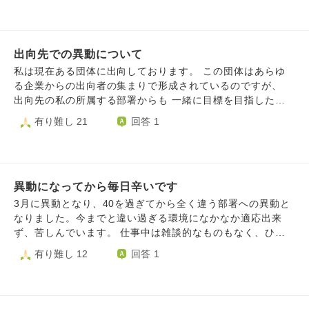
でした。でもメンバーの中では上から数えた方が早い方の成
アパートで暮らしています 仕事では、怒られ怒鳴られる
績でしたし、何事も積極的にやって、後輩の研修も責任感持
日々ですが、なんとかご飯が 食べれるだけありがたいと思
ってやってました。 私より成績悪い人もいたのになぜ自分
い 日々過ごしていました ところが、つい先日社長より呼ば
に白羽の矢が立ったのか理解できません。 異動先のセンタ
出向先での異動について
れ、、 異動命令がでてしまいました 強制なので、行くか退
ーの人が、とても歓迎してくれてるのがまた心が痛いです。
職するかの 2択になります あの日から、毎日毎日 風景がな
私は現在ある団体に出向しております。 この団体はあらゆ
せっかく歓迎してくれてるけど、私は今のセンターの方が好
ぜか白黒にしかみえません 毎日、耐えてやっと少し職場に
る企業からの出向者の集まりで形成されているのですが、
きだし、正直異動なんてしたくない。ようこそと言ってくれ
慣れてきたころでした ビジネスホテルは3店舗あり 支店の事
出向先の私の所属する部署からも 一緒に目標を目指した仲
てる人たちに悪いという気持ちもあります。 いろんなきも
務パートから本店の 事務パートに異動になりました 本店の
の良い方々が出向元に戻るという話が出ています。 はっき
有り難し 21
回答 1
ちがぐっちゃぐちゃになって、住んでる部屋も散乱。食べる
事務パートは非常に厳しい 現場でイジメもあり数えきれな
り言ってとても辛いです。 同じ会社に所属する方々ならい
ものも適当になりました。 まだ異動を告げられて5日、まだ
い 人が辞めていくところです 自分も退職が時間の問題のよ
つかまた一緒に働くことがあるのかもしれませんが、今回の
異動先に顔出しもしてませんが、まともに仕事できる気がし
うな、、 仕事内容も違うので、一から 覚えるかたちになり
ケースはその可能性は無いに等しいと思います。 現在出向
ません...。 どうやって気持ちの整理をつけたらいいでしょ
ます 掛け持ちパートですが、 どちらの仕事にも興味があり
している団体、また出向元の会社の人事制度ですと言えばそ
うか。。。
ません 生活のためだけなので、、 月曜日から新たな職場で
異動になってから毎日辛いです
こまでですが、心の弱い私は悲しくて悲しくてたまりませ
すが 辛すぎて夢でうなされています どんなふうに気持ちを
ん。 この気持ちをどう整理すればよろしいでしょうか？ 是
3月に異動となり、40を過ぎてから全く違う部署への異動と
前向きに もっていけばいいのでしょうか 職場の方々に異動
非ともご助言頂きたく･･･宜しくお願い致します。
なりました。今までと違い過ぎる環境になかなか適応出来
で大変だね、 なんて言われ とりあえず微笑みかえし 見栄を
ず、苦しんでいます。 仕事中は雑談的なものもなく、ひた
はりましたが 正直、眠れない日々を過ごして います
すら監視をしている仕事になり、マイナスな感情ばかりが浮
有り難し 12
回答 1
かんでしまいます。職場の空気も悪く、たまに聞こえて来る
雑談も他人の悪口、小馬鹿にしたような内容が多く、気が滅
入ってしまいます。 何故この年齢になってまた１から始め
る事になってしまったんだと言う気持ち、また下からやらな