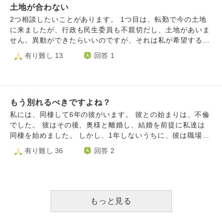
土地が合わない
きゃならないのかという気持ちもあります。相談しように
も、自分の性格に加えてコロナ禍という事もあって、そもそ
2つ相談したいことがあります。 1つ目は、転勤で今の土地
もコミニケーションがあまり取れない状況になっています。
に来ましたが、行政も民生委員も不親切だし、土地があいま
自分はどんな気構えで臨めばいいのか、暗く沈んだ気持ちの
せん。異動ができたらいいのですが、それは私が希望する事
まま職場に通うのも限界です。職場では食欲も落ちて食べら
は出来ないので難しいです。 この土地で後何年暮らすんだ
有り難し 13
回答 1
れない状況になる事もあり ます。良きアドバイスをお願い
ろうと思っています。本当どこかに転勤になればとは思いま
致します。
すが、現実は難しいです。 どうしたら良いですか？ 2つ目
は、前の職場のことです。とても良い職場で続けたかったの
ですが、転勤のためやむなく退職することとなりました。
もう別れるべきですよね？
良い職場だったのですが、以前もらったボーナスの払い方で
一つ気になるとことがあり、それを外部の労働組合に聞いて
私には、同棲して6年の彼がいます。 彼との始まりは、不倫
みると、その払い方は、改善できるかもしれないと言われま
でした。 彼はその後、奥様と離婚し、結婚を前提に私達は
した。その嘆願書を出そうかどうしようか迷っています。
同棲を始めました。 しかし、1年しないうちに、彼は職場の
良い職場でしたし、転勤がまたその地にあるとも限らない
アルバイトの当時高校一年生の子と関係をもち、それが会社
有り難し 36
回答 2
し、けど、その近くに住むとも限らないし、その職場に再就
にバレて退職をしました。 私は、始まりが始まりだったの
職するか出来るかさえもわからないけれど、嘆願書を出して
で、自分のしてきたことが、こうして返ってきてるんだと、
法律上返ってくるならその方がいいかもしれないなと思った
当時思いました。 会社の方々には、今すぐ別れるように 言
り、元職場の人たちにそれをしたらなんて思われるだろうと
われました。 私は、それでも彼の事が好きだったので 一緒
思ったり…どうしたら良いでしょうか？？
にいる事を選びました。 そのあいだ、結婚について進展は
もっと見る
ありませんでした。浮気された事をきっかけに、彼を信じる
事ができなくなり、せめてしまう事もあったし、常に疑いな