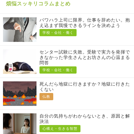
煩悩スッキリコラムまとめ
パワハラ上司に限界。仕事を辞めたい。抱
え込まず我慢できるラインを決めよう
学校・会社・働く
センター試験に失敗。受験で実力を発揮で
きなかった学生さんとお坊さんの心温まる
問答
学校・会社・働く
死んだら地獄に行きますか？地獄に行きた
くない
仏教
自分の気持ちがわからないとき、原因と解
決法
心構え・生きる智慧