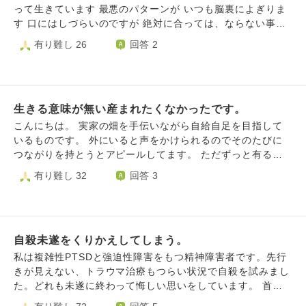
「直感で死ぬべきだと思った」「ホームの中に入院中大好き
は自分を殺すことになる、自分はみんなみたいにできないと
って生きています 最悪のパターンが いつも脳裏によぎりま
まった友人の姿が見える」ことがありましたが、ここで死ぬ
思う反面、努力をやめること、諦めることで自分が堕落して
す 口にはしづらいのですが 絶対に合っては、ならない事で
のは嫌だと思ってしまいホームを出てバスで帰ってしまいま
いるのではないかと嫌悪感です。でももう、みんなと同じよ
す それを行う様に仕向けてくる 感情が、どうしても出ます
有り難し 26
回答 2
した。その日からずっとそのホームにいるような感じで飛び
うにする！という意気込みや気迫も残っていません。なのに
あまり信用は、していませんが 多分、憑依と言う可能性
込みたい気持ちや、危ないところから飛び降りたい感じ、死
私は経営者です。もともと自由な働き方ができますが、時短
も、あります 色々、自分の気持ちを 落ち着ける為にユーチ
ななかったことの後悔や死ねなかった自分に自信がない、自
勤務もできています。他の従業員も理解してくれています
ューブなどの 何があっても大丈夫 などの動画を見あさって
分の直感を信じれなかったことに自信がありません。母と妹
が、早くみんなと同じようにならないと！と焦ったり、申し
ます すると世の中イイ方向にしか 進まない 全て気付きや幸
に反省を見せるために飛び込もうと思ったのに生きているこ
訳なさで苦しくなります。人と同じようにできないとわかっ
生きる意味が無い産まれたくなかったです。
せになる為の 出来事、、、など 言われています そこで疑問
とに後ろめたい気持ちしかありません。
ていても、ズルをしているのではないか？みんなちゃんとし
が生まれるのですが 殺されてしまう様な人や 自殺してしま
こんにちは。 実家の畑を手伝いながら自給自足を目指して
てるのに！と結局自分を責めて、自分らしく生きていること
う様な人は 本当に幸せの方向に向いていたのでしょうか？
いるものです。 外にいると声をかけられるのでそのたびに
に罪悪感や嫌悪感を抱き、結果的にこれ以上は生きられない
普通に見ればバッドエンドですよね？ 色んな事柄から当て
つながりを持とうとアピールしてます。 ただずっと有る希
と結論づけてしまいます。子供にも寂しい思いをさせ、一緒
はめて 現実を見ているのですが なかなか色んな事があり過
死念慮は消えません。 自分の考えてる生き方は冬季だけ働
有り難し 32
回答 3
にいたいと言う気持ちに応えられないことも多々あります。
ぎて 自分を信用できません 教えを信用できません どうか、
くと言うものですが、ほとんどの人は働けと言います。 お
背伸びをやめて自分らしく生きようとすれば、他の人とは全
どなたか 分かりやすく説明して頂ける方は いませんか？ 今
金をかけずに生きる方法を自分で模索していく事が目的にな
く違うペースになります。仕事は毎日行けないくせに生活の
のままだと 不安で気が狂いそうです よろしくお願いします
ってしまいました。 ただ、自分の能力や性質が分かり切っ
ために報酬はもらっているし、空いた時間は静かに過ごした
ているのでこの先生きていけないだろうなと感じてます。
りのんびりしたり出かけたり。休みの日はたまに旅行も行き
自殺未遂をくりかえしてしまう。
最近成人向け漫画書いてる人の収入が高いことを知り、昔絵
ます。文面だけ見たら優雅で貴族かと思うくらいです。で
を描いたりしたいと言っていつまでもやらない事に嫌気がさ
私は複雑性PTSDと強迫性障害をもつ精神障害者です。先行
も、実際は聴覚過敏があったり他の人は感じない過敏さや、
しました。 何も続かない。 早く死にたいです。 昔から人間
きが見えない、トラウマ治療もつらい状況で自殺を試みまし
その場にいるだけで疲れてしまう特性があります。目に見え
の悩みは変わらないのに今何とか出来るわけが無いと思いま
た。どれも未遂に終わって悔しい思いをしています。 首吊
ないのです。無理をすると湿疹や蕁麻疹が出て、またうつ状
す 死が救いではないですか。
り、OD、漂白剤を飲む。どれも自殺できないままでした。