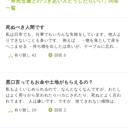
「希死念慮とのつきあい方どうしたらいい」問答
一覧
死ぬべき人間です
私は日常でも、仕事でもいろんな失敗をしています。他人よ
りできないことも多いです。 例えば… ・物を落として床を
へこませる ・持ち物を出したは良いが、テーブルに忘れる
・風呂の湯はあふれさせる …言い出せばキリがありませ
有り難し 42
回答 5
ん。大きな事故はまだ起こしていませんが、いつか起こすの
では、と不安です。 また、障害者で体も弱いので、私はゴ
キブリ以下の生き物で社会に迷惑をかけるだけだと思ってい
ます。 論理的に考えれば死ぬべき人間です。 ですが、情け
悪口言ってもお金や土地がもらえるの？
ないことに死ぬ踏ん切りがつきません。なんて腰抜けのマヌ
ケなんだろうと、涙が出てきます。 どうか、死を受け入れ
私もよくいじめられるので、なんとなくなんですが、わたし
る方法を教えてください。
はよく周りから笑われたりバカにされたり、死ねとよく言わ
れてます。 人は嫌いです。ですが、捨てきれない感情は残
っています。 誰のおかげで生きているのか、汗水流してま
有り難し 19
回答 2
でご飯を作ってくれる人…とか。(例えばスーパーのお惣菜
とかお弁当など、野菜とか) 人は簡単に死ねという。なら、
私や他の人が死んでもその人にお金や食材は届くのでしょう