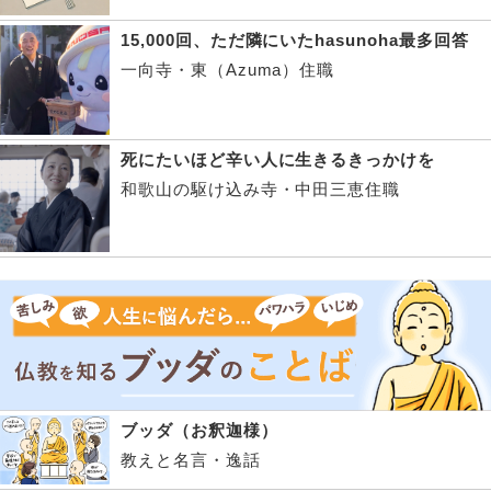
15,000回、ただ隣にいたhasunoha最多回答
一向寺・東（Azuma）住職
死にたいほど辛い人に生きるきっかけを
和歌山の駆け込み寺・中田三恵住職
ブッダ（お釈迦様）
教えと名言・逸話