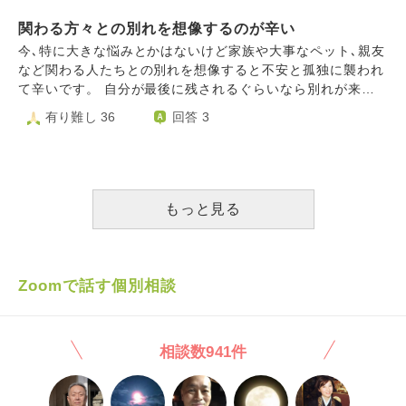
ょうか。毎日、イライラしているのが自分でもわかります。
金法改正、ワクチン、一次産業を縮小など書ききれないほど
人と関わるのも億劫です。
関わる方々との別れを想像するのが辛い
自民党の企みと日本の破壊はものすごいスピードで進んでい
ます。 選挙後から本当に精神的に辛いです…。 仕事にも集
今､特に大きな悩みとかはないけど家族や大事なペット､親友
中できず、大怪我もしてしまいました。今の私の現状は一時
など関わる人たちとの別れを想像すると不安と孤独に襲われ
的にでも政治と距離を置くべきだと思います。 ですが「情
て辛いです。 自分が最後に残されるぐらいなら別れが来る
報を逃してしまう…」「私1人の効果が薄くとも何もしない
前に自分から死んでしまおうかな…って漠然と考えてしまい
有り難し 36
回答 3
よりは良いかも」「一度離れたらもう頑張れないかもしれな
ます。 悩み相談というよりも､この気持ちを吐き出したくて
い」という理由で離れる事が出来ません… 何か離れられる
ここに書かせていただきました。
ような心の持ち方はありますでしょうか？ また、先程言っ
たように私の出来る事は小さく止められない現状の中、「死
んでこの恐怖と不安から逃れたい」と思っています。 この
もっと見る
ようなどうする事も出来ない状況で心が折れないように心の
待ち方はありますでしょうか？ 最後に質問する立場で恐縮
なのですが、私が情報に踊らされて質問している訳ではない
事をご理解下さい。複数の信頼できる情報源から情報を得た
Zoomで話す個別相談
り、証拠もあっての恐怖と不安です…
相談数941件