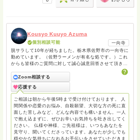
Kousyo Kuuyo Azuma
個別相談可能
一向寺
脱サラして10年が経ちました。栃木県佐野市の一向寺に
勤めています。（佐野ラーメンが有名な処です。）これ
からも皆様のご質問に対して誠心誠意回答させて頂きた
いと存じます。まだまだ修行中の身ですので至らぬ点あ
ろうかとは存じますが共に精進して参りましょうね。お
Zoom相談する
寺にもお気軽に遊びに来てください。
応援する
ご相談は朝から午後5時まで受け付けております。 人
間関係や恋愛のお悩み、自殺願望、大切な方の死に直
面した苦しみなど、どんな内容でも構いません。一人
で抱え込まずに、ぜひお辛いお気持ちを吐き出してく
ださい。 仏様や神様、ご先祖様は、いつもあなたを
見守り、聞いてくださっています。あなたが少しでも
穏やかな気持ちになれるお手伝いをさせていただきま