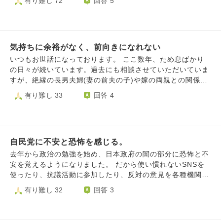
有り難し 72
回答 5
態に引き戻されてしまいます。どれか一つなら頑張れるのに
夫がいるのですが夫には、1人にしないでくれと言われてし
こんなにたくさんの病気や障害をどうやって受け入れたらい
まいました。1人になるとすぐに死にたくなります。夫の父
いのか。普通に見えるので余計にズルしているサボっている
には、私は幸福貧乏だから、別れた方がいいと言われてしま
と思われるのが怖いんです。本当はもっと努力できるのか、
いました。どうしたら、死にたくなくなるでしょうか？
もっと頑張れるのか、甘えているのではないか、堕落した人
気持ちに余裕がなく、前向きになれない
間ではないか、もう自分を責めてしまっておかしくなりそう
いつもお世話になっております。 ここ数年、ため息ばかり
です。
の日々が続いています。過去にも相談させていただいていま
すが、絶縁の長男夫婦(妻の前夫の子)や嫁の両親との関係悪
化で、義父母との関係もギクシャクしています。今年に入
有り難し 33
回答 4
り、関わるのが億劫になっています。 三男(実子)の高校野球
が残り1ヶ月。未だに結果が出ずに最後の大会も出場しない
で終了が濃厚です。姿を見てると辛いです。大学受験も控え
ていますが、父子家庭で私の収入では厳しいのが現実で、毎
自民党に不安と恐怖を感じる。
日、お金の心配ばかりです。 仕事もケアマネジャーをして
いますが、子育てとの両立のため市の会計年度職員として時
去年から政治の勉強を始め、日本政府の闇の部分に恐怖と不
短で働いてます。ケアマネの仕事も毎日訪問して、利用者や
安を覚えるようになりました。 だから使い慣れないSNSを
家族の話を聞いて、何が最善の方法なのか考えては頭が働か
使ったり、抗議活動に参加したり、反対の意見を各種機関の
ずです。 弁当作りや送迎、家事全般など自分の苦手なこと
ご意見ボックスに送ったりしていました。 しかし、選挙で
有り難し 32
回答 3
ばかりで投げ出したくなり、死んでしまえば楽なのかな、と
自民党は圧勝してしまいましたし、私達の意見や反対活動を
考えてしまうこともあります。 いろいろ抱えて、毎日は楽
無視して進んでしまった事がたくさんあります。 私のでき
しくないですが、どうしたら気持ちに余裕が生まれるのでし
る事はあまりに小さい… けれど、移民、憲法改正、農林中