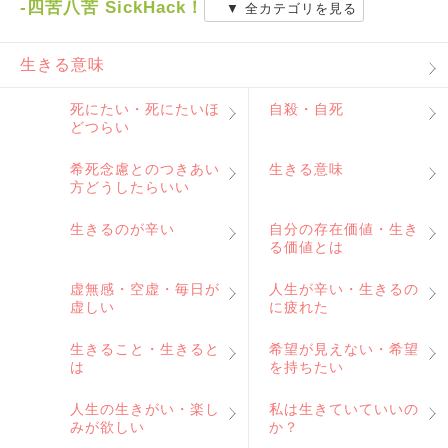
-四苦八苦 SickHack！
▼ 全カテゴリを見る
生きる意味
死にたい・死にたいほ
自殺・自死
どつらい
希死念慮とのつきあい
生きる意味
方どうしたらいい
生きるのが辛い
自分の存在価値・生き
る価値とは
虚無感・空虚・毎日が
人生が辛い・生きるの
虚しい
に疲れた
生きること・生きると
希望が見えない・希望
は
を持ちたい
人生の生きがい・楽し
私は生きていていいの
みが欲しい
か？