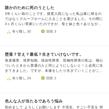
か？ひとりぼっちになったら、ご飯は食べられるのでしょう
誰かのために死のうとした
か？ 昔の事です。某アニメにてボタン一つ押したら全員消
えてひとりぼっちになったという話を見たことがあります。
3年くらい前のことです。措置入院になった私は家に帰るの
その子は最初は喜びました。しかし、夜になると電気も消
ではなくグループホームに入ることを選びました。その間に
え、一人虚しくついには絶望に立たされるという内容でし
3ヶ月くらい実家にいたのですが、母と妹と色々ありながら
た。(後日、皆は帰ってきてその子は幸せになったんだと
もグループホームに体験入居したりして楽しくやってまし
有り難し 30
回答 3
か。) 昔のアニメなので、後にそれはリメイク…されてると
た。入居する2日前くらいから熱が出て、入りたくないのか
思います。 しかし、幼かった私にとってトラウマになりま
なと思いながら結局無理やり入居しました。その間1ヶ月ほ
した。それ以降、地獄から先に勉強し、大人になってついに
どほとんどうまくいかず、ある日全ての荷物を押し入れにつ
は仏教徒になることができました。 一人は嫌です。です
めて父に退去したいことを連絡しました。管理人さんに連絡
が、笑われたりバカにされるのも死ねと言われるのも嫌で
堕落？甘え？最低？生きていけないです。
してみてとのことで、その後母にも連絡しました。母はうま
す。 普通に生きたいのです。不幸も幸運もひっくるめて。
くいかなかったらママにもう一度連絡してと言ってくれ、管
発達傷害、境界知能、強迫性障害、双極性障害の私は、物心
わたしは今、絶望の真っ盛りです。 子供の事もあれば家族
理人さんに連絡してみましたが全く話が合わず、結局母に頼
ついたときから普通の人と同じようにしないと！と必死に生
の事もある。何もかもぐちゃぐちゃです。苦しくて外にも出
ることにしました。そうするともう一度母から返事が返って
きてきました。ですが、未遂をしたり生きていくことがこれ
れません。 悪口言っただけでお金が土地が食材が手に入る
きて、付き合いきれないというような態度で「来月退去にな
以上は苦痛になってしまったので、新たな人生を切り開くた
有り難し 24
回答 2
時代なのでしょうか？ 何か生きるヒントがあれば、教えて
りました。今日もう帰ってきて大丈夫だよ」と言いました。
めに障害者手帳を取得することになりました。普通の人にこ
いただけると嬉しいです。 よろしくお願いします。
母は管理人さんが苦手だったようです。私はその時駅にい
だわり、普通の人になるためにずっと背伸びをしてきまし
て、電車検索で1番上に出てきたものに乗るのが私のルール
た。みんなと同じように学校に行くこと、みんなと同じよう
だったので、危なかったのでバスで帰りたかったんですが全
にできること、みんなと同じように働くこと、みんなと同じ
て電車が出てきました。しかたなく改札を通ってホームに出
色んな人が当たるであろう悩み
ように日常生活を何気なく安定して送ること。約30年努力し
た時、「妹や母の好感度をあげるにはここで死ぬしかない」
たけど無理でした。これ以上みんなに合わせようとすること
初めまして よろしくお願いします 今現在、すごい不安を 持