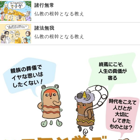
諸行無常
仏教の根幹となる教え
諸法無我
仏教の根幹となる教え