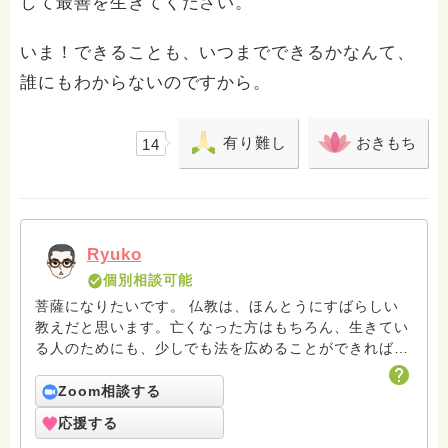
して最善を生きてください。
いま！できることも、いつまでできるかなんて、
誰にもわからないのですから。
有り難し
おきもち
14
Ryuko
個別相談可能
菩薩になりたいです。 仏教は、ほんとうにすばらしい
教えだと思います。亡くなった方はもちろん、生きてい
る人のためにも、少しでも法を広めることができればと
思います。1988年生まれです。 以下のテーマについて
は、私にお任せください(^_-)-☆ ★★★ 仏教的な生き方
Zoom相談する
とは何か？ 縁起と空と中道とは何か？ 慈悲､仏教のいう
応援する
優しさとは何か？ 大乗仏教は仏教なのか？ 日本仏教と