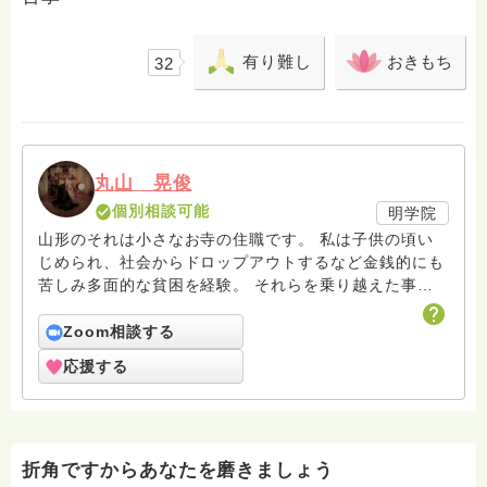
有り難し
おきもち
32
丸山 晃俊
個別相談可能
明学院
山形のそれは小さなお寺の住職です。 私は子供の頃い
じめられ、社会からドロップアウトするなど金銭的にも
苦しみ多面的な貧困を経験。 それらを乗り越えた事
は、今では自身を照らす灯り。 色んな社会的活動をし
てますが、 自然の中で遊ぶことが大好きで、子供達に
Zoom相談する
体験活動やイベント、木工教室などを催しております。
応援する
お寺では草花葬墓地などの永代供養も宗派問わずお迎え
しております。
折角ですからあなたを磨きましょう