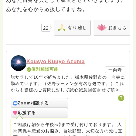
あなた自身を人として成長させていきましょう。
あなたを心から応援してますね。
有り難し
おきもち
22
Kousyo Kuuyo Azuma
個別相談可能
一向寺
脱サラして10年が経ちました。栃木県佐野市の一向寺に
勤めています。（佐野ラーメンが有名な処です。）これ
からも皆様のご質問に対して誠心誠意回答させて頂きた
いと存じます。まだまだ修行中の身ですので至らぬ点あ
ろうかとは存じますが共に精進して参りましょうね。お
Zoom相談する
寺にもお気軽に遊びに来てください。
応援する
ご相談は朝から午後5時まで受け付けております。 人
間関係や恋愛のお悩み、自殺願望、大切な方の死に直