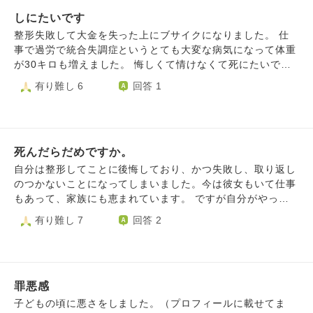
元々病気不安症なところがあるので本当に気のせいなのかも
のサイトに登録をしたことがあります。 ごはんを食べたり
のでしょうか。 後遺症を受け入れて、これからの人生を楽
しれません。 あれだけ覚悟してしたはずの整形に後悔して
しにたいです
お茶をのむだけ、というメリットに惹かれてしまいました。
しめるようになるにはどうしたらよいのか。
いる自分が情けないです。 周りにはオープンにしていて家
ただ、何かのトラブルに巻き込まれたらどうしよう、とすぐ
整形失敗して大金を失った上にブサイクになりました。 仕
族や彼も友人も支えてくれています。こんなにウジウジして
怖くなり、誰とも会わずに退会しました。 ですが今になっ
事で過労で統合失調症というとても大変な病気になって体重
いる自分で申し訳ないです。今のままではいつか彼にも見放
て当時のことをとても後悔しています。私は本来は、身体は
が30キロも増えました。 悔しくて情けなくて死にたいで
されるのでは？と思います。 ここまで不安なのであればい
売らずとも女を売るということに抵抗がない汚い女なんだ、
す。 友達との予定もキャンセルしたいです。 仕事もいけま
有り難し 6
回答 1
ずれは形が崩れることや炎症などのリスクを覚悟して、再手
という考えが頭から離れません。 大好きな夫は、私の性根
せん。 頭おかしくなりそうです。 ほんと死んでしまいたい
術するしかないと考えています。 それに向けて色々と調べ
がこんなであることを知りませんし、それに対して申し訳な
です、死ぬ勇気はないですけど。
てますが調べるほど不安になり押しつぶされそうです。 開
い気持ちでいっぱいです。 夫に全部話してしまいたくなる
き直るしかないとはわかっています。ただ、心がついていき
のですが、夫を悲しませてしまうでしょうか。 毎日とても
ません…。 どうにか前向きになり、周りの人たちとの貴重
辛いです。
死んだらだめですか。
な時間を明るく生きていける自分になりたいです。 長文駄
自分は整形してことに後悔しており、かつ失敗し、取り返し
文失礼しました。 なにかお言葉いただけると嬉しいです。
のつかないことになってしまいました。今は彼女もいて仕事
もあって、家族にも恵まれています。 ですが自分がやって
しまい、見た目が悪く老けた印象になってしまい、本当に毎
有り難し 7
回答 2
日死にたいです。 鬱状態になり仕事にも行きたくないし、
人に会いたくありません。ですが大好きな彼女がいるのでな
んとかやっています。 でもこのような状態をつづけていく
わけにもいきません。なので別れて仕事も辞めて楽になる
罪悪感
か、このまま頑張るかの2択だと思います。ですがどちらも
辛いです。どうなっても、何をしても辛い時は死んでもいい
子どもの頃に悪さをしました。（プロフィールに載せてま