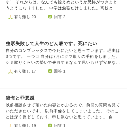
と思うのですがどう思いますか？助かる方法なんてありませ
す） それからは、なんでも控えめというか恐怖がつきまと
ん。 誰かが悲しむとかそう言った回答はいりません。死ぬ
うようになりました。 中学は勉強だけしました。高校と大
こと以外楽になる方法がない時、死ぬことは悪いことなのか
学は人（特に女性）恐怖症になりました。大人になってから
有り難し 20
回答 2
と言う質問です。
は子どもが怖くなりました。 福祉専門職の国家資格を取得
したり、友人がいたり（結婚した）、周りが年老いたり、そ
ういうことを感じる中でこのままではいけない思いと、ただ
幸せになるべきではない。幸せをストップさせる自分もい
整形失敗して人生のどん底です。死にたい
て、何か歩みが止まる感覚があり苦しんでいます。 この罪
意識を手放すことはできるのでしょうか？
自分のコンプレックスで今死にたいと思っています。理由は
3つです。 一つ目 自分は7月にクマ取りの手術をしました。
シミ取りくらいの勢いで失敗するなんて思いもせず安易な気
持ちでやってしまいました。すると、目の下が窪んだように
有り難し 17
回答 1
なり、老けて見えるようになってしまったのです。完全に失
敗されました。死にたいです。もう誰にも会いたくない。家
族や親戚、彼女に相談しましたが、誰も何が変わったかわか
らないと言われます。ですが、気を遣っているだけだと思っ
後悔と罪悪感
てしまいます。絶対に変わっているのだから。なんて愚かな
ことをしてしまったのでしょう。 二つ目 若くして薄毛に悩
以前相談させて頂いた内容とかぶるので、前回の質問も見て
んでます。将来禿げまっしぐらだと思うと死にたくなりま
いただきたいです。 以前不倫をしてしまいました。 そのこ
す。毎日不安でお風呂に入るのが怖いです。 三つ目 ニキ
とは深く反省しており、申し訳ないと思っています。 自業
ビ、肌荒れがとてつもないです。3年前に突然顔中にニキビ
自得なのですが、そのことで心が苦しいです。 自分の周り
有り難し 19
回答 1