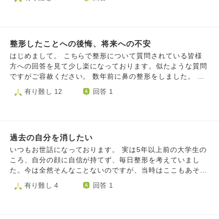
り、鼻が広がったり、術前から少しあった顎関節症が悪化し
した。 今は術後で腫れている状態なのですが、今更になっ
てギシギシと音がしたり、左の鼻が通りにくくなり、顎下に
て本当にやってよかったのだろうかと後悔の気持ちが湧いて
麻痺が残ったり…とたくさんの後遺症が出てしまいました。
きました。 手術は痛くて怖いものでした。 また術後間もな
通院している矯正歯科や口腔外科の先生にお聞きしても、改
い今はまだ痛みや腫れもあり不安です。 こんなに痛い思い
善は難しいとのことで絶望的な気持ちです。 自分の歯をこ
整形したことへの後悔、将来への不安
も不安な思いもして、大金を払って、本当にこの決断は正し
れからも残したくて、より良く生きたくて受けた手術なの
かったか自信が持てません。 でもどんな顔になったとして
はじめまして。 こちらで整形について質問されている皆様
に、今は鏡を見ては前の顔に戻りたい、手術をする前に戻り
も、二度とあんな痛くて怖い思いをして整形などしたくない
方への回答を見て少し楽になっております。似たような質問
たいと後悔の思いで胸が苦しくなり、喉が塞がる息苦しさで
し、この顔で生きていこうと思っています。 親や周囲はコ
ですがご容赦ください。 数年前に鼻の整形をしました。 容
より考えが後ろ向きになり、大好きだった食事も音を聞くの
ンプレックスを気にすることないと言ってくれましたが、決
姿に全く自信がなく、人生がうまくいかないことを見た目の
有り難し 12
回答 1
がストレスで楽しめなくなりました。 1日1日を生きること
断を尊重してくれました。 前のままでも愛してくれた人は
せいにしている自分が嫌で、死ぬくらいなら整形しようと決
が辛く、人生が早送りで終わればいいと毎日思ってしまいま
沢山居たはずなのに、私はコンプレックスさえ解消されれば
意しました。 しばらくは満足していましたが、最近後悔し
す。 夜中に目が覚めるようになり、気持ちが落ち込み楽し
全てうまくいくような気持ちになっていました。 後悔して
始めました。 高くなりすぎて似合っていないのではない
さを感じられず、すぐに涙がこぼれます。 これでは自分が
も仕方ないことと分かっていますが、気持ちが追いつきませ
か、 形が崩れてきているのではないか、 少し違和感がある
ダメになってしまうと思い、心療内科に行き薬を服用するよ
ん。 この気持ちは一生ついて回ってしまうと思います。 取
過去の自分を消したい
と炎症しているのではないか、 色々調べていくうちに、自
うになりましたが、どうしても後悔の思いから抜け出せず、
り返しのつかないことへの向き合い方について、ご助言頂け
分がしたのは難しい手術で修正地獄に陥っている人が多い、
いつもお世話になっております。 実は5年以上前の大学生の
仕事も手付かず、家族にも笑顔を向けることができません。
ますでしょうか。
5年後10年後に鼻が変形している人もいる、と知り不安で仕
ころ、自分の顔に自信が持てず、毎日整形を考えていまし
そんな私と一緒にいることで、家族もだんだんしんどくなっ
方がありません。 執刀医には全て取ることもできると言わ
た。今は全然そんなことないのですが、当時はここもあそこ
てきています。 家族と以前のように笑顔で過ごしたい、楽
れましたが、形が崩れる可能性などのリスクを說明されず自
も整形したい、そのためにはお金を貯めなきゃ、とそればか
有り難し 4
回答 1
しい思い出を作ろうと思えるようになりたいです。 今のま
分で調べて知りました。今のままでいるのも、再度手術する
り異常なほどに顔に執着していました。 整形をするため
までは、家族が壊れてしまう。 そんなことにはしたくな
のも、怖い。 周りは見た目には何もわからない、綺麗と言
に、夜のお仕事でお金を稼ぐ人が多いようですが、わたしは
い、でもどうしても苦しみから抜け出せない。 前の顔に戻
ってくれていますがそれさえも信じられなくなっています。
実家暮らしのためそれは難しいと感じ、一度会員制のパパ活
りたいという後悔から、どうやったら前を向けるようになる