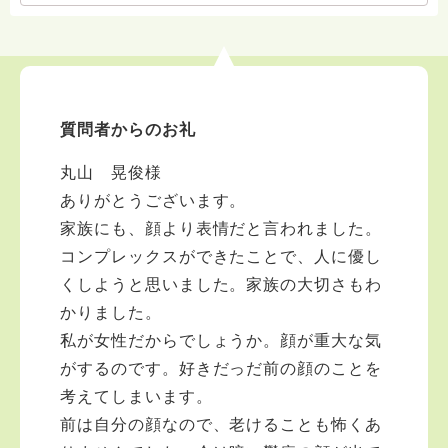
原始仏教は相容れるのか？ 輪廻するとはどういうこと
か？ 正しさ､真理､善とは何か？論理と倫理とは？ 科学
的正当性と仏教は相容れるのか？ 罪悪感をどのように
扱うか？ 菩薩を目指すためにはどうすればいいか？
★★★ また、過去のオンライン相談では、菩提心を育む
呼吸法について紹介しました。
質問者からのお礼
丸山 晃俊様
ありがとうございます。
家族にも、顔より表情だと言われました。
コンプレックスができたことで、人に優し
くしようと思いました。家族の大切さもわ
かりました。
私が女性だからでしょうか。顔が重大な気
がするのです。好きだっだ前の顔のことを
考えてしまいます。
前は自分の顔なので、老けることも怖くあ