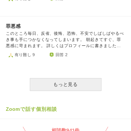
が発生し、治りません。 現在彼女がおり、大好きで結婚も
の家族、友人、同僚などが優しくしてくれたり、その方達の
考えていますが、将来自分が変わってしまうと考えると嫌わ
温かさに触れるたびに、裏切ってしまった、こんな自分で申
れるのが怖くなってしまいます。 本当に死にたいですが、
し訳ないという気持ちになります。 そんなことをしてしま
死ぬ勇気もありません。どうすればよいのでしょうか。毎日
ってあわせる顔がないです。自分が普通に生活し、幸せを感
死ぬことしか考えられません。
罪悪感
じていいのかという気持ちがあります。 このような苦しみ
も罰だと思うのですが、 わたしはどのような気持ちで生活
このところ毎日、反省、後悔、恐怖、不安でしばしばやるべ
していけばいいのでしょうか。 また、今後もし誰かと交際
き事も手につかなくなってしまいます。 朝起きてすぐ、罪
するようなことになれば、このことを隠して交際してもいい
悪感に苛まれます。 詳しくはプロフィールに書きました。
のでしょうか。 また恋愛をしてもいいのでしょうか。 前回
自分のような人間が幸せになっても良いのだろうかと考えて
有り難し 9
回答 2
の相談内容と被っているので、そちらも踏まえて、前回の先
しまいます。
生とは違う方にご助言を頂きたいです。よろしくお願いしま
す。
もっと見る
Zoomで話す個別相談
相談数941件