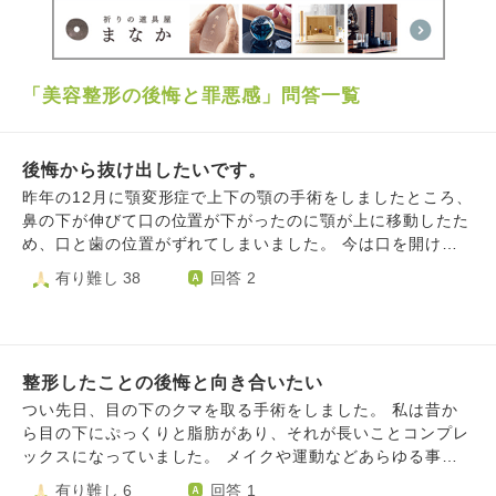
「美容整形の後悔と罪悪感」問答一覧
後悔から抜け出したいです。
昨年の12月に顎変形症で上下の顎の手術をしましたところ、
鼻の下が伸びて口の位置が下がったのに顎が上に移動したた
め、口と歯の位置がずれてしまいました。 今は口を開けて
も上の歯は見えず、下の歯や歯茎がすごく見えやすくなって
有り難し 38
回答 2
しまいました。 また、口を動かした時に上の唇が動いてい
るような見えなくなり、まるで腹話術の人形のような動きに
なってしまいました。 手術前は笑った時に、上の歯だけが
見えていたのに、今では必死で口角を上げても上の歯が半分
整形したことの後悔と向き合いたい
も見えません。 町を歩いても、テレビやネットを見ても、
上の歯が見えている笑顔に目がいってしまい、その度に変わ
つい先日、目の下のクマを取る手術をしました。 私は昔か
ってしまった自分の口や歯の見え方と比べて強い悲しみの気
ら目の下にぷっくりと脂肪があり、それが長いことコンプレ
持ちに襲われ苦しくなります。 他にも、口の中のスペース
ックスになっていました。 メイクや運動などあらゆる事を
が狭くなったためか、舌が喉を少し塞ぎ息がしにくくなった
試しても改善しなかったので、最終手段として選んだ整形で
有り難し 6
回答 1