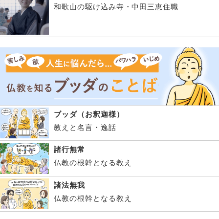
和歌山の駆け込み寺・中田三恵住職
ブッダ（お釈迦様）
教えと名言・逸話
諸行無常
仏教の根幹となる教え
諸法無我
仏教の根幹となる教え