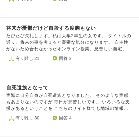
ずっと愛情に飢えてたと思ってます。 亡くなった娘もおん
迷惑かからないように笑って、忘れたように、、、時々とっ
にしてあげられる事は何もないかもしれないけど、教えてく
なじだったような気がします。 なぜ、この気持ちがわかる
てもつかれます。苦しくなります。 きえてなくなりたくな
ださい。 お坊さま、何か知恵を貸してください。よろしく
私が、娘の気持ちを理解して気付いて育てなかったのだろ
ります。 悲しみよりも、取り残された感覚だけがましてい
お願いいたします。
う…私なりに反面教師となり、育てようとして貰えなかった
きます。いつの日かあえるのか、会えるなら、頑張れるの
事…をしてあげるよう子育てしてきたつもりでしたが、娘の
将来が憂鬱だけど自殺する度胸もない
に、、絶対に会えるって保証があるなら、、、会いたい。自
自死でそれは思ってたより、娘を考えて子育て出来てなかっ
死遺族、恋人は、どうのりきればいいんでしょうか？いつに
たびたび失礼します。私は大学2年生の女です。 タイトルの
たんだと気付かされました。 もっと穏やかにそして見守る
なっても、くるしい。会いたい話したい。触れたい。声が聞
通り、将来の事を考えると憂鬱な気分になります。 自主性
こと 特性を知って、対処してあげる事… あの子の生きづら
きたい。そばにいきたい。
がないため合わなかったオンライン授業、息苦しい自宅、サ
さを何も理解してあげてなかった 亡くなり半年経ち、そん
ークル、将来の就活・公務員試験、奨学金返済、考えると本
有り難し 21
回答 2
な事をよくよく考え気づかされ 本当に生きたくないので
当につらくなります。 春学期は考えないように、空とか眺
す。 自分の生きる意味も分からず 朝起きて仕事行くのも辛
めながらやり過ごして居ましたが、期末試験など頑張らなき
い 仕事中も1人だと泣いてしまいます。 ロープでもかけられ
ゃいけない時に精神が病みました。 7月末はゲロゲロに病ん
そうなところを 知らず知らずに探して歩いてしまいます。
でいて、発作的に自分の首を絞めたりしていました。 まあ
生きていてしんどいです。
自死遺族となって…
そんなわけで、9月のいついつに死ぬと計画を立て、遺書も
どきを書き、ベッドの柵に紐をくくって死ぬかあ！ と数度
実際に自分自身が自死遺族となりました。 そのような実感
試みるもうまくいかず…………挙げ句の果てに親と友人にも
もあまりないのですが 毎日が息苦しいです。 いろいろな支
自殺未遂もどきがバレました。恥ずかしさを通り越した虚無
援があるということを こちらのサイト様でも地域の情報で
感を味わっています。 今日に至るまで、当サイト含むお悩
も 拝見いたしましたがハードルが高いです。 全く知らない
有り難し 80
回答 4
み相談サイトは山ほど見ました 自死についてはそれなりに
人に電話をし自分の状況を説明すると思うと… つらい聞い
調べ、自死遺族の方の書き込みも見ました 大学のカウンセ
てもらいたいという気持ちより 精神的にしんどいという思
ラーとは馬が合わず、自死のじの字も話していません 母に
いが先立ち せっかくの支援も利用する気になれません。 情