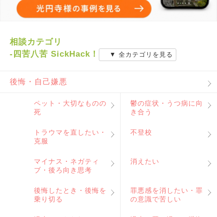
相談カテゴリ
-四苦八苦 SickHack！
▼ 全カテゴリを見る
後悔・自己嫌悪
ペット・大切なものの
鬱の症状・うつ病に向
死
き合う
トラウマを直したい・
不登校
克服
マイナス・ネガティ
消えたい
ブ・後ろ向き思考
後悔したとき・後悔を
罪悪感を消したい・罪
乗り切る
の意識で苦しい