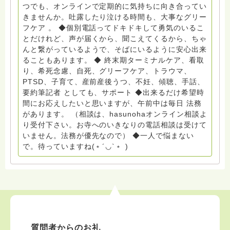
お願いします。 ゆうちょ銀行 口座番号 普通408-
つでも、オンラインで定期的に気持ちに向き合ってい
6452769 一般社団法人グリーフケアともしび ◆『ビハ
きませんか。吐露したり泣ける時間も、大事なグリー
ーラサロン おしゃべりカフェひだまり』 ビハーラ和歌
フケア 。 ◆個別電話ってドキドキして勇気のいるこ
山代表 居場所運営 問い合わせ申込⬇️こちらから
とだけれど、声が届くから、聞こえてくるから、ちゃ
griefcare.tomoshibi@icloud.com ◆GEはしもとサピュ
んと繋がっているようで、そばにいるように安心出来
イエ 所属 （Gender Equity 誰もが自分らしく生きるこ
ることもあります。 ◆ 終末期ターミナルケア、看取
とができる社会をめざして）DV・女性支援 ◆認定NPO
り、希死念慮、自死、グリーフケア、トラウマ、
京都自死自殺相談センターSotto 元グリーフサポート委
PTSD、子育て、産前産後うつ、不妊、傾聴、手話、
員長（2018〜2024） ◆保育士.幼稚園教諭.小学校教諭.
要約筆記者 としても、サポート ◆出来るだけ希望時
レクリエーションインストラクター.中学校DV授業 10年
間にお応えしたいと思いますが、午前中は毎日 法務
間 保育 教育の現場で 総主任として勤めた経験も生かし
があります。 （相談は、hasunohaオンライン相談よ
つつ、お話できることがあれば 幸いです。 いつも あな
り受付下さい。お寺へのいきなりの電話相談は受けて
たとともに。南無阿弥陀仏 ここでは、宗旨を問いませ
いません。法務が優先なので） ◆一人で悩まない
ん。 まずは、ひとりで抱え込まないで。 来寺お問い合
で。待っていますね(﹡´◡`﹡ )
わせは⬇️こちらから miehimeyo@gmail.com ※時間を割
いて、あなたに向き合っています。 ですので、過去の
質問へのお返事がない方には、応えていません。お礼回
答がある方を優先しています。 懇志応援も宜しくお願
いします。 ※個別相談は、hasunohaオンライン相談よ
り受け付けています。お寺への いきなりの電話相談は
受け付けておりません。また夜中や早朝の電話もご遠慮
質問者からのお礼
ください。 法務を優先させてください。