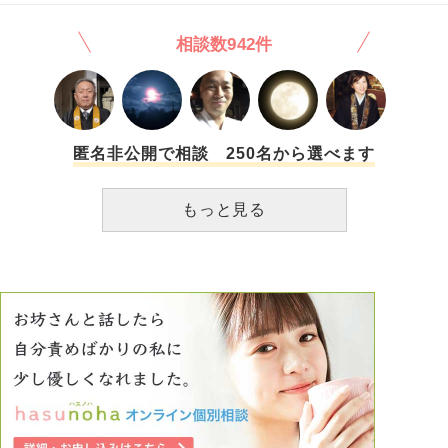
ません) 結婚してから褒める、叱る、注意する、泣きつくな
と腹部を何発も殴られました。あばら骨もヒビが入った程で
どいろいろ試しましたが、結局どれもダメでした。 結婚し
す。ただ、私もやり返しました。殴る蹴るで抵抗しました。
相談数942件
てから、私なりに限界の限界を越えるほど努力して向き合
警察にも連絡して大事になりかけたのですが、冷静になる時
い、毎日を過ごしてきましたが、主人が仕事を辞めたり、何
間が必要との事で今日から離れて当分生活します。実母は、
か非常識なことをすると、みんなが妻である私に｢もっとあ
我慢しよう。子供がまだ一歳なのでシングルマザーで育てる
なたが支えてあげなきゃダメだよ！｣などと言うのです。 周
のは本当に大変だと、説得してくれてます。私も同感です。
りの人がその場で思いつく程度のことは当然、時間をかけて
ただ、女に手を出すのは私は許せないのです。やり返してい
何度もしてきているので、そう言われると今までの努力を蔑
る時点で喧嘩両成敗になるのも承知ですが、急に殴りかかっ
匿名非公開で相談 250名から選べます
ろにされているようで、とても苦しいです。 今後もそんな
てきた相手の顔が脳裏に焼き付いています。今まで男性に殴
生活が続くのかと思うと辛いですし、最近は限界になると、
られた事なんてないので、衝撃を受けています。 子ども第
もっと見る
作り笑顔すらできなくなる時があります。 そんな両親の背
一に考えて我慢して今まで通り生活していくのか、1人で子
中を見て育つのと、母子家庭、娘にとってはどちらが幸せで
どもを育てていくのかで迷っています。 長文になりました
しょうか？
が、どなたかお返事を下さい。本当に客観的意見が必要なの
です。 何卒宜しくお願い致します。