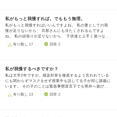
かお知恵を授けて頂けませんでしょうか。 宜しくお願い致
合格になってしまうのではないかと不安にも思っています。
だ」という感覚が強いです。幼い頃にいじめを受けた際、自
します。
やはり、私は意志の弱さに負け、神様を軽く考えすぎでしょ
分の反応次第で周りの挑発がかえって増すのを経験して以来
うか？ 今まで通り、この三年間は最初にした断ち物を貫き
このような考えになり、対人関係においては未だにそれが顕
通すべきでしょうか？ ご教示お願いいたします。
私がもっと我慢すれば。でももう無理。
著です。 たとえ相手が理不尽な場合でも、自分がそれに耐
える事さえ覚えれば、いちいち反応するより労力も不要でき
私がもっと我慢すればいいんですよね。 私の妻としての我
っと楽だ、もはや対抗する方が馬鹿らしいという感覚です。
慢が足りないから、 旦那さんにも冷たくされるんですよ
そのため、他者の言動で自分が不利になったとしても、基本
ね。 私の頑張りが足りないから、 子供達と上手く遊べない
的に相手には歯向かいません。「この程度の言動しかできな
し、 長男のおしゃべりは発達しないし、 次男は先天性異常
有り難し 17
回答 2
い人と同じ土俵で争う方も惨めだ」と、どこか勝手に自分の
を持って産まれたんでしょうか。 子供の将来のために耐え
中で折り合いを付けてしまいます。我慢が半分、諦めも半分
るべきは耐える。 そう言い聞かせて生きてます。 自身の治
といった具合です。当然ながら自己肯定感も決して高い方で
療や精神的なケアを後回しにして、 先が見えないワンオペ
はありません。 一方、このような我慢癖は、相手にはっき
生活も耐えて… でもまだ足りてないんでしょうね。 子供の
り自分の意思を伝え、お互い分かり合おうとする事から目を
私が我慢するべきですか？
時、両親の求める良い子になろうと努力したように、 また
背けているだけではないのか、我慢が積み重なればいつかは
頑張ればいいのだと分かっています。 それがきっかけで精
私は大学2年ですが、感染対策を徹底するよう言われている
自分で自分をダメにすると指摘された事があります。正直た
神疾患や全身脱毛症になり、今も治りません。 でも本当は
にも関わらずマスクをせず授業中も話してる子が同じ講義に
しかにそうかもしれないと思いましたが、私の場合は一時的
もっと、私は子供の頃のように辛抱して、耐えることが出来
います。 その子のことは緊急事態宣言下でも県外へ遊びに
であれ「相手と争う」事の方がよっぽどストレスが溜まり精
るはずなんです。 でも、人生で初めて、我慢が、無理が、
行ったりしているのをSNSでよく見るので覚えていました。
有り難し 13
回答 2
神的にも参ります。 自分も対人関係における愚痴を聞く機
効かなくなってきました。 生きてるのが辛いです。 離婚も
健康でコロナにかかる可能性が全く無かったら気にならなか
会はありますが、そこで「そもそも相手と自分は考え方や価
死んでしまうことも、家族に迷惑をかけることを考えると…
ったと思うのですが、私には肺に持病があり、父は国指定の
値観の根本が違う以上、言い争うだけ疲れるし無駄、自分は
でももうどうしたら穏やかでいられるのか。踏ん張りが効き
難病持ちです。 加えてその子は毎日遊び回っていて、しか
たとえ腹が立っても『相手はそういう考えの人だから仕方な
ません。数ヶ月間ずっと発狂しそうです。もう一人に、自由
も授業ギリギリに教室に来てなぜか毎回私の近くの席に座り