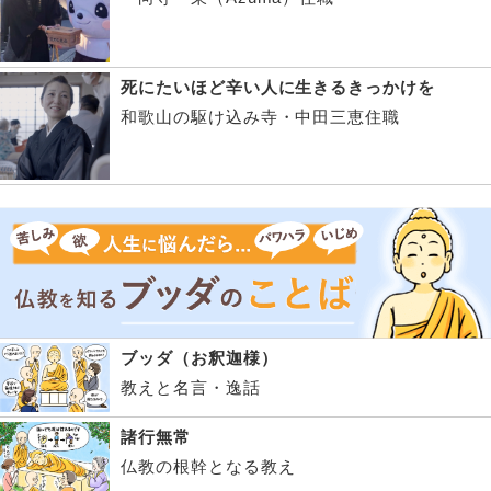
死にたいほど辛い人に生きるきっかけを
和歌山の駆け込み寺・中田三恵住職
ブッダ（お釈迦様）
教えと名言・逸話
諸行無常
仏教の根幹となる教え