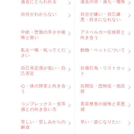
過去にとらわれる
過去の罪・過ち・懺悔
自分がわからない
自分が嫌い・自己嫌
悪・好きになれない
中絶・堕胎の辛さや後
アスペルガー症候群と
悔と救い
向き合う
私を一喝・叱ってくだ
動物・ペットについて
さい
自己肯定感が低い・自
自傷行為・リストカッ
己否定
ト
心・体の障害と向き合
自閉症・恐怖症・他症
う
状
コンプレックス・劣等
美容整形の後悔と罪悪
感との向き合い方
感
苦しい・苦しみからの
辛い・楽になりたい
解放