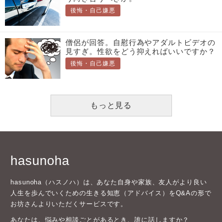
後悔・自己嫌悪
僧侶が回答。自慰行為やアダルトビデオの
見すぎ。性欲をどう抑えればいいですか？
後悔・自己嫌悪
もっと見る
hasunoha
hasunoha（ハスノハ）は、あなた自身や家族、友人がより良い
人生を歩んでいくための生きる知恵（アドバイス）をQ&Aの形で
お坊さんよりいただくサービスです。
あなたは、悩みや相談ごとがあるとき、誰に話しますか？