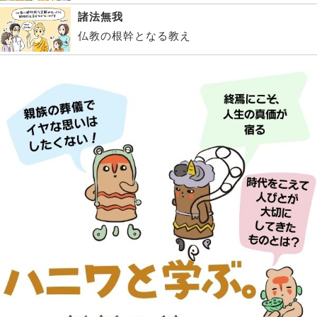
諸法無我
仏教の根幹となる教え