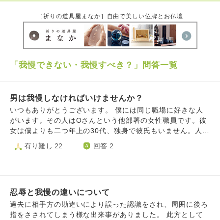
［祈りの道具屋まなか］自由で美しい位牌とお仏壇
「我慢できない・我慢すべき？」問答一覧
男は我慢しなければいけませんか？
いつもありがとうございます。 僕には同じ職場に好きな人
がいます。その人はOさんという他部署の女性職員です。彼
女は僕よりも二つ年上の30代、独身で彼氏もいません。人見
知りタイプの女性です。僕も30代です。 僕たちが知り合っ
有り難し 22
回答 2
たのは半年ぐらい前の職場の誰も使われてない休憩所で 彼
女から話しかけてきて、お互いにジャニーズが好きで仲良く
なりました。 それ以降は定期的に彼女からくるようになり
ました。 食堂では別々に食べて、その後に合流するという
忍辱と我慢の違いについて
感じです。 お互いにざっくばらんに話せるので一緒にいて
楽しいです。 しかし先月ちょっとした問題がありました。
過去に相手方の勘違いにより誤った認識をされ、周囲に後ろ
食堂近くですれ違った時に、 僕が彼女に「今週のどこかで
指をさされてしまう様な出来事がありました。 此方として