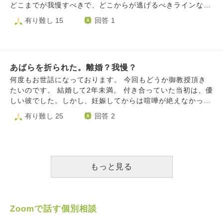
けではありません。改善された状態で安心して授業が受けた
えてしまいました。 高校を卒業出来たのは『体調不良で
み忘れがいるんじゃないの」と言われたり、私が好きな動物
どこまでが我慢すべきで、どこからが逃げるべきラインなの
いんです。 しかし大学側に何度説明しても理解されませ
もないのに学校を休んで家に居る』ということが許されなか
が載ったポケットティッシュを義父が出したら「やめてよ、
かわかりません、、 私の場合、なぜ離婚したいかと言う
有り難し 15
回答 1
ん。逆に｢名乗り出れば授業に出なくても良いようにできる｣
ったからです。 でも、私は休学中。それが許されてしま
その動物をみせたら孫も変な人間になるじゃないの」と食事
と、、、 入籍してすぐに、主人の多額の滞納金が発覚した
と言われました。でもそれって私が通報したとバレてしまう
いました。私はそこから、何もしなくなってしまいました。
会中に言われたり。 2週間前の惣菜をもらったり、色んなこ
のに加え、妊娠が発覚したときから主人の転職癖が始まりま
しリスキーじゃないですか？ 20歳目前で自由に動き回れる
親に養ってもらう毎日。ご飯を作ってもらって、お小遣
とがありました。 贅沢に関しては、お金の管理は夫がして
した。結婚してから3年弱で転職はすでに5回。 今年ようや
身です。バレたら何か報復されそうで怖いです。 私はどう
いを貰って、働いてもらって。 自分は好きな時間に起き
おり、私が使用する車が壊れて部品を変えても直るか分から
く正社員になれたと安心しておりましたが、今度は｢通勤時
したらいいですか？感染に怯えながら我慢して授業を受ける
て、好きな時にゲームして、好きな時に動画を見て… ア
ないと言われ、夫が選んで購入してくれた中古車に乗ってい
あばらを折られた。離婚？我慢？
間が長い(40分ほど)｣と言い出しました、、、 私は妊娠中か
べきですか？
ルバイトをしようと意気込んだ時もありましたが、一回受か
ますが、新車を買ったと思われているようです。 夫に事実
らそんな主人を見ていて不安になり、産後は正社員として働
何度もお世話になっております。 今回もどうか御教授頂き
って、3ヶ月でやめて、その後2.3回落ちて嫌になりました。
でないところは訂正してほしいと頼みましたが、思い込んで
くことに決めました。 産後2ヶ月半から、平日は子連れフル
たいのです。 結婚して2年未満。 付き合っていた当初は、優
親に迷惑ばかりかけて、好きに生きる毎日。 良くない
るから無理でしょと言うだけでした。 私の両親にも相談
タイム勤務、土日は自営の仕事を続けています。 その姿を
しい彼でした。しかし、妊娠してからは喧嘩が絶えなかった
と解っていながらも、これほど楽な生活に慣れてしまえば何
し、母は激怒で養父は夫婦で喧嘩していくしかないという反
見て少しは責任を感じて頑張ってくれればと期待していまし
です。身重の私に対して嵐の中、家を出ろ！と暴言を吐いた
有り難し 25
回答 2
をする気力も起こりません。 自分が情けなくて仕方ない
応でした。 義母は働いたことがないのでお金を出してもら
たが、主人は家事育児をほぼ私に任せ、自分はその横で食べ
り、どこかへ旅行に行っても結局喧嘩して不快に終わる事ば
のに、働いたり学んだりが嫌で仕方ありません。 親も友
うのは悪い気もするし、過干渉が増すと辛いので義母からの
て寝てゲームという生活でした。 仕事が続かないだけなら
かり。 機嫌が良い時は育児や、家事も協力的ではありま
人も、皆良くしてくれます。私だけがただみっともなく、消
援助は辞退してほしいと夫に提案しましたが夫が怒り話し合
まだいいですが、主人の人よりも自分を優先する姿に愛想が
す。ですから、なるべく私も怒らない様に下手に出て謝った
えてしまいたいとすら思います。 嫌な事って、立ち向か
うことが出来ませんでした。 お金管理は私ではないので贅
尽きてしまいました。 出産の時も長時間陣痛に苦しんでい
り、歩み寄ったり宥めたりしていました。しかし、彼はかな
わなければいけませんか。 どうすれば、耐えられるので
沢も何もしていないのですが、「贅沢しましせんので」と言
る私の隣でスマホ。 緊急帝王切開になり、私が手術をして
り短気で、よく文句を言ってきます。私も我慢が出来ない時
もっと見る
しょうか。
ったほうがいいでしょうか。 普段から私の意見は通らず夫
いる間、主人は私の病室のベッドで寝っ転がり、ずっとゲー
は、ついつい激しく言い返します。 そして、昨日もささい
が決めたものだけなので辛いのです。 さらにみじめなセリ
ムしてたそうです。 娘のことは少し話せるようになった頃
な事で喧嘩になり、私はもうしんどいので無視していまし
フまで言わなければいけないでしょうか。
からとても可愛がってくれていますが、今までいろいろあり
た。 すると、今朝にドアを開けた際、彼が向こう側にい
すぎて、私は主人を冷めた目で見てしまいます、、、 (娘を
て、ドアにぶつかったのです。それを彼は私が故意的にぶつ
Zoomで話す個別相談
一人部屋に残して、自室でゲームをしてしまうなどは変わり
けたと思い、拳を振りかざして殴りかかってきました。顔面