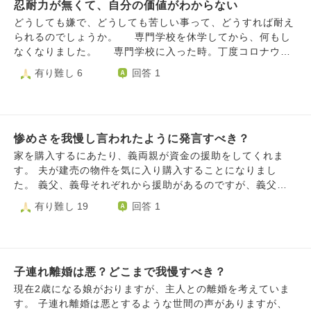
い』と割り切る」と伝えると、大抵「その感覚の方が分から
にしてください。子供にもどう接したら良いのか…もう終わ
忍耐力が無くて、自分の価値がわからない
ます。 もしその子がウイルスを持っていたらどうしよう…
ない、なんでこちらばかり我慢しないといけないのか」と返
らせてください。 支離滅裂ですみません。
と思い母に相談し、母が先々週に匿名で大学に相談しまし
どうしても嫌で、どうしても苦しい事って、どうすれば耐え
される始末です。 他者との衝突を避けるために自分を抑え
た。 相談を受け、事務室の方が授業中に通報があったとや
られるのでしょうか。 専門学校を休学してから、何もし
る事は、単純に他者と理解し合う事から逃げているだけに等
って来ました。その子は｢あぶねー！｣と持っていたマスクを
なくなりました。 専門学校に入った時。丁度コロナウイ
しいですか。「我慢＝逃げ、保身」であるならば、自覚が少
付けました。忘れてしまったのではなく、わざとマスクを外
ルスの流行り始めた時期で家でのレポートが課題として出さ
有り難し 6
回答 1
なくとも我慢癖は改善すべきものですか。 一概に「我慢＝
していたようです。 今週、同じ授業でその子がまたマスク
れ、心が折れてしまいました。 小学校から今まで、私は
美徳」でない事は十分承知です。また、我慢する事自体にス
をしていませんでした。していないところを見たはずなのに
嫌な事からは徹底的に逃げてきました。 だから学校はサボ
トレスが伴わないとも決して言えません。ただ、私は感情を
教授は一切注意をしません。(他の授業の教授は小声であろ
りがちだったし、宿題も殆どしたことがありません。 だ
荒げたり相手と争ったりする方が慣れておらず、むしろスト
うと話さないように等、感染対策の注意をしてくれていま
から、家でレポートをする、なんて事は私には苦しくて逃げ
レスを感じてしまいます。 このような我慢癖とはどのよう
す) また母に相談してもらいました。事務室の人が教室を外
惨めさを我慢し言われたように発言すべき？
たくて仕方のないものだったのです。 高校の時は授業さ
に向き合っていけば良いのでしょうか。
から確認してくれたのですが、男の子の友達が｢事務室の人
え真面目に聞いていれば単位がもらえたし、授業外での課題
家を購入するにあたり、義両親が資金の援助をしてくれま
が来てる｣と伝えてしまい、注意は行われないまま彼はマス
なんて殆どなかったので卒業出来たのですが、専門学校はそ
す。 夫が建売の物件を気に入り購入することになりまし
クを付け、事務室の人がいなくなってから外しました。 事
うもいきません。 自分の将来がかかっていると解ってい
た。 義父、義母それぞれから援助があるのですが、義父か
務室の人はマスクを付けていない生徒がいた事(男子のこと)
ても、忍耐力のない私はどうしても逃げたくなってしまっ
ら義母に対して「贅沢しましせんのでよろしくお願いしま
有り難し 19
回答 1
を確認したようです。母が個別指導をしてほしいと伝えたと
て、レポートの殆どをサボりました。 その時点ではまだ
す」と言ってと言われています。 以前から嫁いびりがあ
ころ｢お子さん(私)の名前を教えろ｣｢確証がないのに指導は
単位を落とす事が確実ではなかったのですが、私はあの苦し
り、旦那も誤解をといたり庇ったりしてくれず、私が好き放
できない｣と言われたそうです。 私は初めて相談したときに
みがこの先もあると考えると嫌で、親に相談して休学してし
題買い物をしていると思われているようです。 内容として
母に言われ証拠になるようその子が授業中マスクを付けない
まいました。 勿論、苦しみから逃げる行動も良いと思っ
は、産後一ヶ月たたない時に夫が義母に私が寝ていて何もし
まま話しているのを動画に撮っています。それを持って行く
た訳ではありません。 それでも、どうしてもレポートが嫌
子連れ離婚は悪？どこまで我慢すべき？
ないと愚痴り義母から「引っ越し準備も家事も育児もおまえ
のも構わないと母は伝えたそうですが｢それは証拠にならな
で、勉強が嫌で、学校が嫌で、情けなく泣きながら親に相談
がひとりで全部やれ！」と言われたり、第二子の産後2日目
現在2歳になる娘がおりますが、主人との離婚を考えていま
い｣と言われたそうです。 私はその子の授業を妨害したいわ
して、休学をさせてもらいました。 そこで私は、己に甘
に子宮が戻っておらずお腹がまだ出ていたので「まだ一人産
す。 子連れ離婚は悪とするような世間の声がありますが、