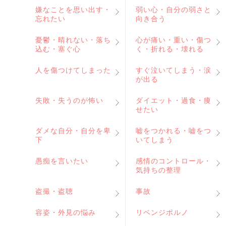
嫌なことを思い出す・
弱い心・自分の弱さと
忘れたい
向き合う
憂鬱・晴れない・落ち
心が痛い・重い・傷つ
込む・塞ぐ心
く・折れる・壊れる
人を傷つけてしまった
すぐ泣いてしまう・涙
が出る
失敗・失うのが怖い
ダイエット・過食・痩
せたい
ダメな自分・自分を卑
嘘をつかれる・嘘をつ
下
いてしまう
愚痴を言いたい
感情のコントロール・
気持ちの整理
盗撮・盗聴
事故
容姿・外見の悩み
リベンジポルノ