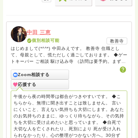
中田 三恵
個別相談可能
教善寺
はじめまして(*^^*) 中田みえです。 教善寺 住職とし
て、母親として、慌ただしく過ごしております。 ◆ゲー
トキーパー ご相談 駆け込み寺 （訪問は要予約。まずは
メールでお問い合わせください） ◆ビハーラ僧、終末期
ターミナルケア、看取り、グリーフケア、希死念慮、自
Zoom相談する
死、産前産後うつ、育児、DV、デートDV、トラウマ、
応援する
PTSD、傾聴トレーナー、手話、要約筆記、行政相談
員、女性支援員、小学校 中学校支援員としても、ケア
午後から夜の時間帯は都合がつきやすいです。 ◆こ
サポートをしています。 ◆一般社団法人『グリーフケア
ちらから、無理に聞き出すことは致しません。 言い
ともしび』理事長 【ともしび遺族会】運営 毎月 第１
にくいこと、言えない気持ちも大切にします。あなた
金・昼夜2回開催（大阪駅前第3ビル） 14：00〜，18：
のお気持ちのままに、ゆっくり待ちながら、その気持
00〜 お問い合わせ申込⬇️こちらから
ちを大切に受け止めたいと思っています。 ◆自死で
griefcare.tomoshibi@icloud.com ＊この活動は皆さま
大切な人を亡くされたり、死別により 死が受け入れ
のご支援により支えられております。ご協力をよろしく
られなかったり、心の整理がつかない方へ。30分ず