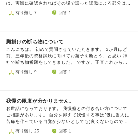
話したい事があります。昼休みにお願いします、」 と伝え
は、実際に確認されればその場で誤った認識による部分は訂
たら「わかりました」と言われたのですが、その日の夕方に
正し真実を伝えるつもりでしたが。 相手方と仲のいい方た
有り難し 7
回答 1
彼女が仕事として僕の仕事部屋に来た時に仕事中の僕に「話
ちは『○○さんが言ってるし』とか『自分の認識や考え方と同
って何ですか？」と言われて、僕はびっくりしました。お互
じ人(仲間)も周囲にいるし』ということから、『事実確認』
い仕事中だったのでプライベートの話はするつもりはなかっ
をせずに誤った認識をして、批判され続けたことがありまし
たので、戸惑いましたが、お断りしました。しかし、それで
た。(心理学でいう所の確証バイアスとエコーチェンバー現
も彼女は「私は今がいいんですが」と引き下がらなかったの
願掛けの断ち物について
象そのものと言えるものなのですが) 此方としては『○○さん
で、後ですごくモヤモヤしました。 今でもモヤモヤしてい
に○○された』とか『それ、嘘の情報なんだよ』等という訂正
こんにちは。 初めて質問させていただきます。 3か月ほど
るので、彼女のリーダーさんに相談して改めて リーダーさ
する内容を此方からペラペラ喋ることをせず、先に記した様
前、三年後の資格試験に向けてお菓子を断とう、と思い 神
んから彼女にプライベートの話はお昼休みに！と言って頂こ
に『確認して来た上で誤った部分に対して訂正する』気持ち
社で断ち物祈願をしてきました。 ですが、正直これからの
うと 思いますが、男は困っててもモヤモヤしてても我慢す
のまま、なんだかんだで約10年近く経ちました。 仏教では
三年間、お菓子を一切食べないという自信がありません。
有り難し 9
回答 1
るべきなんでしょうか？ それとも我慢しなくてもいいです
『忍辱』という概念があると思いますが、『聞かれた時
お菓子の中に、自分が本当に大好きなもので、それを食べて
か？よろしくお願いいたします。
に“話す”為に説明できるよう準備をしておく』という行動
今まで勉強を頑張ってきた、というお菓子が一種類だけあ
は“忍辱”ではなく、単なる“我慢”になるのでしょうか。 (流
り、何よりもそれを口にできないことがとてもつらいです。
石にこれ程長い期間、此方から主張できる“内容”があるの
自分で願掛けをしておきながら本当に身勝手な甘えで、神様
に、それを口に出さず白い目や悪い噂をたてられ、後ろ指指
我慢の限度が分かりません。
にも申し訳ないとは思いつつ、 もう一度参拝し、断ち物の
され続けるのに、少々疲れてしまいました) この様な行動を
内容を変更させていただくことを考えています。 例えば、
お世話になっております。 我慢癖との付き合い方について
取り続ける私は“忍辱の修行をしている”と言えるのでしょう
今まで一切禁止していたお菓子ですが、1ヵ月に1度、自分の
ご相談があります。 自分を抑えて我慢する事は(仮に当人に
か。 それとも、単に“自分勝手な被害者意識を持ってい
大好物を1つ食べるだけにいたします、などと、断ち物を途
苦痛を伴っている自覚が少ないとしても)良くないものでし
る”だけなのでしょうか。 いい歳してこの様な稚拙な悩みを
中で緩めることは可能ですか？ 資格試験に合格したいとい
ょうか。 私は何かにつけて「事を荒立てるくらいなら自分
有り難し 25
回答 1
口にし、申し訳ありません。 そのうえで可能でしたら、何
う思いも強く、まだ始まったばかりの断ち物を変更したら不
が我慢した方が良い、それで済めば後々厄介になるよりマシ