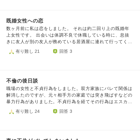
気になくなってしまってしんどいです。 相手は元通り、私
は元通りにはなれなくて それもまた苦しいです。 今は毎日
なんとか生き延びてるという感じです。 別れてよかったと
既婚女性への恋
思える日がくるには、どう生活していけばよいでしょうか？
数ヶ月前に私は恋をしました。 それは約二回り上の既婚年
上女性です。 出会いは体調不良で休職している時に、息抜
きに友人が別の友人が務めている居酒屋に連れて行ってくれ
て、そこに務めている友人が紹介してくれ、一目惚れで好き
有り難し 21
回答 3
になりました。 毎日絶望してた日々から、その人に出会っ
たおかげで毎日が楽しくなり、当初の予定よりも早めに復帰
する事が出来ました。 友人関係で付き合っていく中で、ど
んどんその人の事が好きになっていってしまい、常に頭の一
不倫の後日談
部はその人の事を考えている自分がいます。 最近では、そ
の人の旦那さんにも嫉妬するようになりました(お会いした
職場の女性と不貞行為をしました。双方家族にバレて関係は
ことはありませんが)。その方と一緒に生活出来る、その方
解消したのですが、元々相手方の家庭では突き飛ばすなどの
には2人子どもがいるのですが、変な話その方と子作りを出
暴力行為がありました。不貞行為を経てその行為はエスカレ
来たこと、籍を入れていることなど全てが羨ましいです。前
ートして、今ではビンタをされた事もあるらしいです。私達
有り難し 24
回答 3
世でどんな徳を積んだんだろうって常に思い、私は昔からそ
は許されない事をして、お互いのパートナーを傷つけてしま
の方問わず、好きになった人と一緒になれない。きっと前世
いました。それに対して償っていかないといけないと思うの
で何かをしてしまったんだろうと思ったりもしています。自
ですが、「暴力するのはお前が悪い。」と言って暴力行為を
分でもその方への思いが強すぎて分かりません。 私は前世
正当化するらしいです。暴力とはどのような理由でも正当化