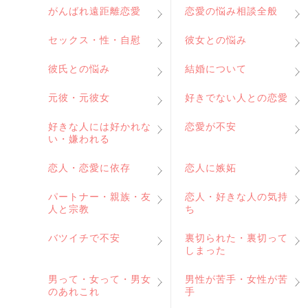
がんばれ遠距離恋愛
恋愛の悩み相談全般
セックス・性・自慰
彼女との悩み
彼氏との悩み
結婚について
元彼・元彼女
好きでない人との恋愛
好きな人には好かれな
恋愛が不安
い・嫌われる
恋人・恋愛に依存
恋人に嫉妬
パートナー・親族・友
恋人・好きな人の気持
人と宗教
ち
バツイチで不安
裏切られた・裏切って
しまった
男って・女って・男女
男性が苦手・女性が苦
のあれこれ
手