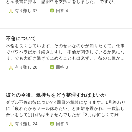
ことは時間の問題だろうと気にしたことはありませんでし
と示談書に押印、慰謝料を支払いをしました。 ですが、や
は妻の心のケアが1番ではありますが、自分もこのままだと
た。でもお付き合いしたからこそ私も彼が子供さん達との時
められませんでした。彼から私の心配をするメッセージが届
有り難し 37
回答 4
参ってしまいそうです。 今後どのように妻に接し、どのよ
間を大事にできるようにと遠慮してるように思わせたのかも
いたり、少し話せないかと誘われたり。その度にこわさを感
うな考え(心持ち)を持って生きていけばよいのか、アドバイ
しれません。たぶん、彼が本気で向き合ってくれていたのに
じながらも、彼に嫌われたくない、拒み彼を傷つけたくな
スをいただければ幸いです。 長文・乱文で失礼しました。
私はそうじゃなかったかもしれないことが悔しくて、次こそ
い、ひとりが寂しい、きっと大丈夫、と自分の弱さに負け関
よろしくお願いいたします。
私も頑張りたいと執着しているのだと思います。私はまだ彼
係を続けていました。ですが、奥さんにバレて、奥さんから
が好きです。今も彼にしてあげたいことが思い浮かんできて
不倫について
電話がかかってきました。 もう仕事を続けていられない、
しまいます。彼じゃない誰かもいるというの理解しています
多額の慰謝料請求、それによる借金。この先、どうすればい
不倫を長くしています、そのせいなのかが知りたくて。仕事
が、彼の気持ちに答えたかったとばかり考えてしまい気持ち
いのかわかりません。明日のことですら怖くてしょうがない
でパワハラばかり続きますし、不倫が関係しているか気にな
の整理ができません。
です。家庭を人生を壊してしまった罪悪感、申し訳なさはあ
り、でも大好き過ぎて止めることも出来ず、、彼の友達から
ります。 ですが、「彼が誘ってきたから。私からではな
散々、忠告され3年程会わなかったです、私も鬱状態でした
有り難し 28
回答 3
い。」と責任転嫁しようとする自分がいます。「きっと彼が
し。今、元気になってまた会うように、、仕事は凄い良い所
助けてくれる。迎えにきてくれる。」と彼に縋る自分もいま
に決まったのですが、またその影響か、合わないんじゃない
す。なにが本心なのか自分でもわかりません。この先の希望
か?と言われ残念ですが、4月から辞めても良いよと、優しく
が見えず、こんな奴が生きていても仕方ないと何度も死ぬ方
ラインできたのですが、上手くいくと思うとこんな事に、、
法を調べています。死ぬことは解決にも償いにもならず、自
彼との今後、気持ちをどう整理すればよいか
なので、彼と会う影響なんでしょうか?
分が逃げたいだけと言うのも分かっています。 この先、私
ダブル不倫の彼について4回目の相談になります。1月終わり
はどう生きていけば良いのでしょうか。
に「疲れたからメール休みたい」と距離を置かれ、一度話し
合いをして別れ話は出ませんでしたが「3月は忙しくて難し
い」と会えない状態でメールだけ続けています。4月に会え
有り難し 24
回答 3
るかどうかもわかりません。 付き合って2年目に彼の家庭