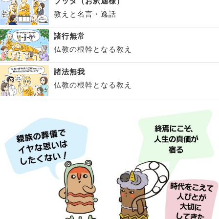
ブッダ（お釈迦様）
教えと名言・逸話
諸行無常
仏教の根幹となる教え
諸法無我
仏教の根幹となる教え