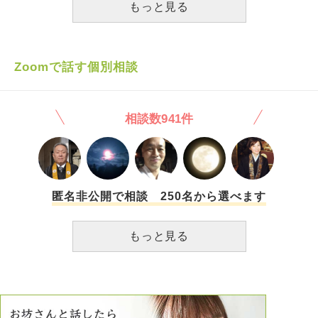
い空虚感や不安が出てきます。 今振り返ると、 その埋めら
する意を伝え、付き合いは継続しています。彼は元々仕事が
もっと見る
かったのか答えがみつかりません。本当に彼を大切に思い、
れない感覚を、 他人からの承認や性的な関係で埋めようと
多忙な上、調停や親の入院も重なり余裕のない状況です。関
関係を続けていきたいなら「この異常な状況」を抜け出すま
してきたのだと思います。 私は、誰かを裏切りたいわけで
係性の変化もあり、恋愛の比重が傾き自分が重い存在になっ
で静かに待つしかないのかとも思いますが、辛い状況が続く
も、 家庭を壊したいわけでもありません。 むしろ、人を傷
ていると感じます。一方私は離婚の決意に悩みながらも彼に
中でいつ抜け出すかわからない状況を待ち続ける気力や前向
つけてしまう自分が怖く、 「こんな自分は生きている価値
誠意を見せたくて夫婦関係ではさらに頑な態度を貫き、関係
Zoomで話す個別相談
きな気持ちが持てなくなってきて、メールのやり取りも希望
があるのだろうか」と 極端に考えてしまうこともありま
を守りたい、人に話せない境遇から孤独を深め、より彼に依
と辛さが混じって複雑な気持ちです。最近は動悸を感じたり
す。 もう、同じことで悩み続けたくありません。 自分を変
存的になっていったように思います。 先日メールの不満
朝方目が覚めると考えていて辛いです。調停が終わるまで等
えたいです。 ですが、 「気をつけなさい」「我慢しなさ
で会った時にふてくされた態度をとってしまいました。、彼
期限を決めて様子をみるか、別れる覚悟で自分の思いを伝
相談数941件
い」「反省しなさい」 という言葉だけでは、うまくいかな
は必死に弁解してくれ、その日のメールも不満は言葉で伝え
え、彼の気持ちを確認するかで揺れています。どうかアドバ
いことも分かっています。 そこでお聞きしたいです。 こん
てほしい、ちゃんと話し合っていきたいと歩み寄りのメール
イスお願いします。
な自分が、 これから少しずつ変わっていくためには、 何か
をくれました。しかしその２日後、突然「疲れたからメール
ら始めたらいいのでしょうか。 衝動が出てしまう自分を否
休憩したい、来週も時間ないから会うの中止でお願い」と言
定するのではなく、 どう扱い、どう付き合っていけばいい
われました。このようなメールは初めてで、そこまで我慢さ
のか。 現実的な第一歩を教えていただけたらありがたいで
せていたのかとショックを受けましたが、疲れさせてしまっ
匿名非公開で相談 250名から選べます
す。
た謝罪と彼を尊重し自分もは連絡を控る事、落ち着いたら連
絡下さいと伝えました。いつ連絡がくるかわからない中で自
もっと見る
分が今後どうしたいのかを真剣に考えています。人生折り返
し、親としての責任、子供の幸せを考えたいけれど自分の残
りの人生を考えた時この先心を通わせられる人とささやかな
日常の幸せを感じながら穏やかな老後を過ごしたい。そこが
自分の中で1番に大きな思いとなっています。彼が別れを選
ぶならそれを受け入れて潔く母に戻り、子供達が巣立った後