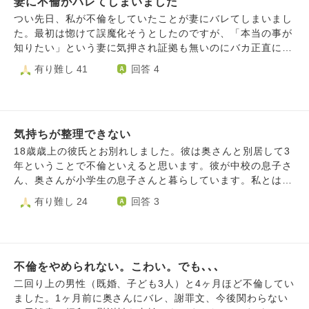
でどんな事をしてしまったのでしょうか？また、いつになっ
妻に不倫がバレてしまいました
出来るのでしょうか？ 私に直接出来る事は無いと思うので
たらその方の事を友人と認識出来る事ができるのでしょう
すが、その環境から救いたいと感じてしまいます。
つい先日、私が不倫をしていたことが妻にバレてしまいまし
か？私はいつになったら好きな人と一緒になれる日が来るの
た。最初は惚けて誤魔化そうとしたのですが、「本当の事が
でしょうか？まとまらない文章ではありますが、ご回答いた
知りたい」という妻に気押され証拠も無いのにバカ正直に告
だけると幸いです。
白してしまいました。 その後、妻は泣いたり嘔吐したりと
有り難し 41
回答 4
すっかり憔悴してしまい、私はこの時になって初めて「大変
な事をしてしまった」と、激しい後悔と罪悪感に苛まれまし
た。 妻は気丈にもこの事を親や子供、まわりの友人に話し
ておらず一人で抱え込んでおり、その姿を見て申し訳なさと
気持ちが整理できない
自分への嫌悪感でいっぱいです。 恥ずかしながら、私は妻
との夜の営みが10年以上ありませんでした。だからと言って
18歳歳上の彼氏とお別れしました。彼は奥さんと別居して3
不倫しようとは思っていませんでしたが、ある女性と出会っ
年ということで不倫といえると思います。彼が中校の息子さ
て誘惑に負けてしまい関係を持ってしまいました。正直「バ
ん、奥さんが小学生の息子さんと暮らしています。私とは食
レなければ大丈夫だろう」という甘い考えであったことは確
事するようになって3年、お付き合いは1年です。 2ヶ月前に
有り難し 24
回答 3
かです。そして100％自分が悪いにも関わらず、不倫の原因
彼から自分がまだ結婚しており未だ奥さんと金銭面で揉めて
を妻のせいにしようとしました。 私はすぐに不倫相手との
いるため「この関係を続けるのはお互いのためではない」
連絡を断ち、妻に謝罪し、離婚はせずにやり直したいと伝え
「子供のためにちゃんとした父親でいたい」と別れの手紙を
ましたが、告白したのが数日前ということもあり、妻の気持
もらいました。また、彼は離婚したとしてもこの先もう誰か
ちもおさまっておらずどうなるかわかりません。 私は今、
不倫をやめられない。こわい。でも､､､
と一緒になる気はないと言っていました。 彼が私を大切に
妻や子供の顔を思い浮かべるたびに、家族への罪悪感と自分
思ってくれていたこと、同時に息子さんとの時間を大切にし
二回り上の男性（既婚、子ども3人）と4ヶ月ほど不倫してい
への嫌悪感を強く感じ、それがいつまで続くのか、離婚を言
ていたことを知っています。お付き合いしてから奥さんとの
ました。1ヶ月前に奥さんにバレ、謝罪文、今後関わらない
い出されるのではないかという不安感でいっぱいです。まず