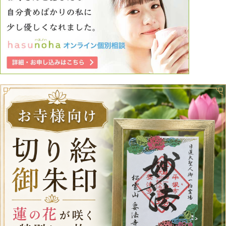
に熟年離婚、再婚を考えるか、しかしその頃にはもう還暦を
過ぎると思いますし、新しいパートナーが見つかるかは不安
しかありません。でも不倫を経験し、不倫の恐ろしさは身を
持って実感しました。自分も変わってしまったと思います
し、元に戻れるか不安もありますが、２度と同じ苦しみを経
験したくない、やはり物事には順序があると感じています。
どうかアドバイスなり喝なり客観的なご意見がいただきたい
です。