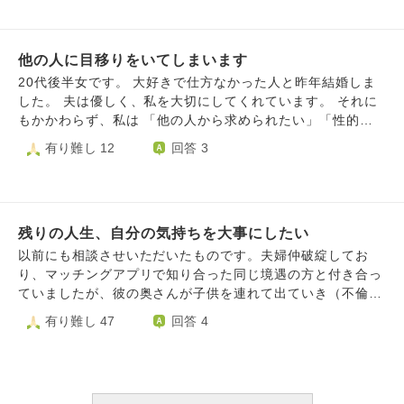
が壊れ現在彼は離婚調停中。その間彼の労災入院もあり調停
開始から2年以上、そろそろ決着がつく頃かと思います。彼
は調停や入院、多忙な仕事に両親の入院介護問題とこの2〜
他の人に目移りをいてしまいます
３年で様々なことが降りかかり、いっぱいいっぱいの状態で
す。彼の状況を理解し応援してきましたが、恋愛の比重が一
20代後半女です。 大好きで仕方なかった人と昨年結婚しま
気に下がったであろう彼に対して不安や寂しさを感じる事が
した。 夫は優しく、私を大切にしてくれています。 それに
増え、分かり合いたいと思いぶつけてきた思いや不満が彼に
もかかわらず、私は 「他の人から求められたい」「性的な
は負担になってしまったようです。 私はお互いが求めるも
快感がほしい」 という衝動を繰り返し、男性に求められる
有り難し 12
回答 3
のや2人の未来に前向きなら、そんな状況でも励ましあって
と関係を持ってしまい、 そのたびに強い罪悪感と自己嫌悪
辛さを共有しながら乗り越えられると思っていましたが、結
に苦しんでいます。 ある程度ルックスの良い人であればだ
果的に距離を置かれ「この異常な環境では前向きな答えが出
れでもいいので、 1人の人に執着しているわけではないで
てこない」といわれました。話しあいの時には私が彼の余裕
す。 会えば後悔すること、自分も相手も傷つける可能性が
のない状況下での気持ちを理解しきれず不安を募らせ追い詰
残りの人生、自分の気持ちを大事にしたい
あることは分かっています。 それでも衝動が出てしまう自
めてしまった事を謝罪し、別れ話にはなりませんでしたが、
分を、止められないことがあります。 少し、私の幼少期に
以前にも相談させいただいたものです。夫婦仲破綻してお
現状彼の気持ちを尊重して距離を置いている中で、分かり合
ついても書かせてください。 私は子どもの頃、 「そのまま
り、マッチングアプリで知り合った同じ境遇の方と付き合っ
いたくてぶつけた気持ちの行き場もなくなり、またこれ以上
の自分を肯定してもらう」経験が少なかったように思いま
ていましたが、彼の奥さんが子供を連れて出ていき（不倫は
気持ちを伝える事が今は彼の負担になるのかと思うと形だけ
す。 甘えたい気持ちや寂しさをうまく出せず、 「ちゃんと
バレていない）彼は現在離婚調停中です。関係性が変わり悩
有り難し 47
回答 4
のメールを続けているだけで、心の距離はどんどん離れてい
していること」「求められること」で 自分の価値を感じよ
みました。彼は離婚が成立したら不倫じゃなく日の当たる恋
る気がします。彼がどういうつもりでメールをしているのか
うとしていたところがありました。 大人になってからも、
愛ができる新たな相手を見つけるのがいいし、彼もそれを望
もわからなくなってしまいました。大変な状況でもお互い大
誰かに必要とされたり、求められたりすると、 一気に自分
むのではないかと思い別れも考えましたが、彼は今はそうい
切にしたい気持ちがあれば心を通わせて不安になる事はない
の存在価値を感じてしまいます。 一方で、一人になると強
う事は考えられないと。悩み私も子供が成人したら熟年離婚
と思っていましたが、それが出来なかったのは自分だけが悪