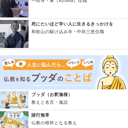
一向寺・東（Azuma）住職
死にたいほど辛い人に生きるきっかけを
和歌山の駆け込み寺・中田三恵住職
ブッダ（お釈迦様）
教えと名言・逸話
諸行無常
仏教の根幹となる教え