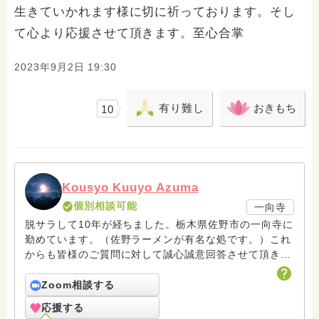
生きていかれます様に切に祈っております。そし
て心より応援させて頂きます。至心合掌
2023年9月2日 19:30
有り難し
おきもち
10
Kousyo Kuuyo Azuma
個別相談可能
一向寺
脱サラして10年が経ちました。栃木県佐野市の一向寺に
勤めています。（佐野ラーメンが有名な処です。）これ
からも皆様のご質問に対して誠心誠意回答させて頂きた
いと存じます。まだまだ修行中の身ですので至らぬ点あ
ろうかとは存じますが共に精進して参りましょうね。お
Zoom相談する
寺にもお気軽に遊びに来てください。
応援する