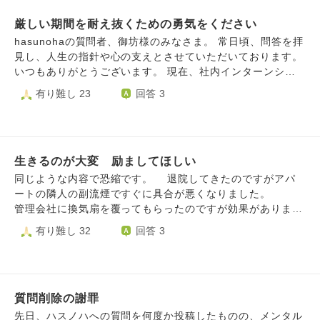
厳しい期間を耐え抜くための勇気をください
hasunohaの質問者、御坊様のみなさま。 常日頃、問答を拝
見し、人生の指針や心の支えとさせていただいております。
いつもありがとうございます。 現在、社内インターンシッ
プ制度で、これまでとは異なる業務に携わっているのです
有り難し 23
回答 3
が、期間の折り返しを迎えた今、心身の疲弊がピークに達し
ているように感じています。 早朝覚醒と胃痛が常態化し、
休日も反芻が治まらず仕事のことが常に頭の中にあります。
そのためか非常に疲れやすい状態で、仕事の不手際も日に日
生きるのが大変 励ましてほしい
に増えてしまっています。 11月からは育児休業を取得する
ため、残りの3カ月半を何が何でも健康に乗り越えねばなり
同じような内容で恐縮です。 退院してきたのですがアパ
ません。 今回は、生まれてくる子や支えてくれる妻の生活
ートの隣人の副流煙ですぐに具合が悪くなりました。
を守るために、勇気や智慧を頂戴したく相談させていただき
管理会社に換気扇を覆ってもらったのですが効果がありませ
ます。 私は、適応障害による休職の経験があります。 当時
んでした。 療養したいのにできません。隣人は逆恨みす
有り難し 32
回答 3
の相談内容を見返してみましたが、全く成長できていないよ
るタイプなので話し合いはできません。 長期の安静が
うに思います。 一方で、欠点のある自分を受け入れ、失敗
必要なので、すぐに引っ越せません。 呼吸法は副流煙を吸
や改善を繰り返し、周囲に支えられながら、ここまではどう
うので出来ないし、南無阿弥陀仏と唱えても阿弥陀様は迎え
にか歩んでくることができました。 これまでの3ヶ月間も未
にきてくれず朝がきて目が覚めます。 毎日辛いです。
体験のことばかりで辛くはありましたが、恵まれた環境と先
質問削除の謝罪
体調が悪いのでお礼が遅くなるかもしれません。申し
輩社員の支援に感謝しながら、適応障害の経験で得た心身調
訳ありません。
先日、ハスノハへの質問を何度か投稿したものの、メンタル