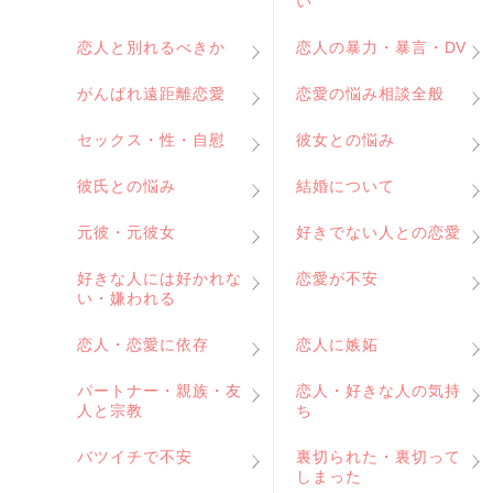
い
恋人と別れるべきか
恋人の暴力・暴言・DV
がんばれ遠距離恋愛
恋愛の悩み相談全般
セックス・性・自慰
彼女との悩み
彼氏との悩み
結婚について
元彼・元彼女
好きでない人との恋愛
好きな人には好かれな
恋愛が不安
い・嫌われる
恋人・恋愛に依存
恋人に嫉妬
パートナー・親族・友
恋人・好きな人の気持
人と宗教
ち
バツイチで不安
裏切られた・裏切って
しまった