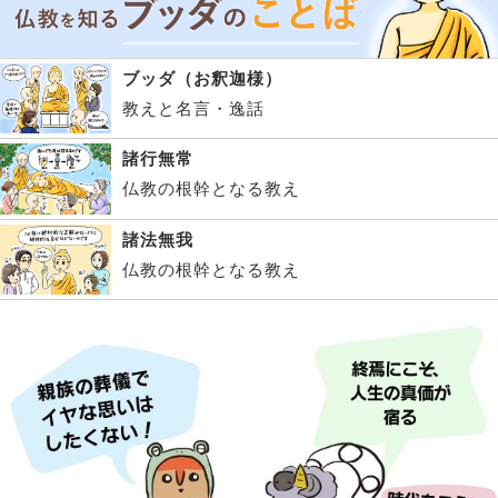
ブッダ（お釈迦様）
教えと名言・逸話
諸行無常
仏教の根幹となる教え
諸法無我
仏教の根幹となる教え