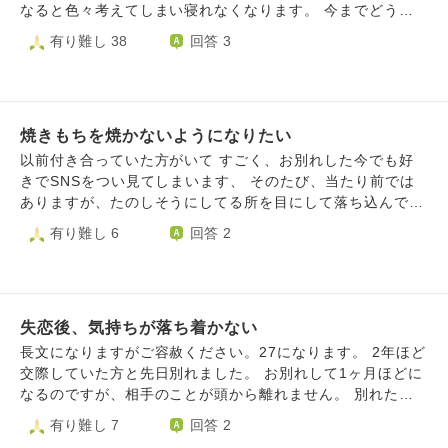
しれません。彼の言った通り、就職ブルーとも重なってネガ
離のため会う時間が少なくなりました。その間に喧嘩も増え
なると色々考えてしまい寝れなくなります。 今までどうや
ティブな考えしか浮かばないのもあるの思います。まだ学生
ました。私が距離感に耐えられなくなりました。彼氏持ちの
って生きていたのだろ、何が楽しかったんだろと思ってしま
有り難し 38
回答 3
なのあり安定した将来的な恋愛よりかは遊んでいたいのか
友人や世間一般の恋愛と自分達の恋愛での会う頻度を比べて
って死んだ方がマシなのではと思ってしまいます。 死にた
も。全て含めて、遠距離での恋愛はもうしたくない、という
しまい距離がある事が悔しくて彼に月1で会う事を強制させ
い気持ちと職場に迷惑をかけたくない気持ち、彼女に責任を
意味合いだったと思います。 私のことを、本当に良い人だ
るように…彼は月1でも会うのが多いと言っていましたが、
負わせたくない気持ちで揺れ動いてます。 もう一生彼女の
し可愛いし次の人すぐ見つかるよ・そんな素敵な人を大事に
寂しくなり、とにかく必ず会う約束を取り付けて自分を安心
笑った顔を見れないのが辛く、隣にいれるのが自分じゃない
できてない自分が許せない。とも伝えられました。 電話で
させていました。 さらに私の学校での人間関係では、友人
焼きもちを焼かないようになりたい
のも辛いです。 死ねば彼女のことを考えずに済むと思うと
私が、遠距離でも今よりは絶対楽になると少し説得気味に言
ほぼ全員がメンヘラです。この恋愛ではかなりメンヘラにな
ほんとに死にたくなります。 毎晩布団の中でどうすれば楽
以前付き合っていた方がいて すごく、お別れした今でも好
ったこともあり、一旦自分で考えてまた連絡する、その間は
らないように気を付けていましたが、友人の1人にコントロ
に死ねるかを考えてしまいます。 食事も美味しくなく食べ
きでSNSをつい見てしまいます、 そのたび、当たり前では
LINEも無しでとなりました しかし私は、次の電話でも同じ
ールされて（本人から私をコントロールしようとしたと言わ
ることもやめてしまってます。 この先生きていく自信があ
ありますが、たのしそうにしてる所を目にして落ち込んでし
ことを言われると予想しています。そうならもう受け入れよ
れました）、私自身もメンヘラになりました。彼はメンヘラ
りません。
まうんです。 友達と仲良く過ごしてるところ、プレゼント
有り難し 6
回答 2
うと思います。 ただ起こってもいない未来への不安で別れ
嫌いだと宣言していましたが私が浮気を疑ったり、束縛をす
をもらったこと、 わたしができなかったことが含まれてい
を選ばれ、もうすぐ会えると頑張ってきた自分が報われず、
るたびに彼に辛い思いをさせたなと後悔しています。本当は
ると、すごく辛く感じて自分が、いやになります。 好きな
とても辛いです。お互い好きなまま、会えないまま別れるこ
こんなことしたくなかった。喧嘩が増えるたびに、彼の失礼
気持ちはそのままに 見ても、よかったね、と素直な気持ち
とに納得できません。相手を責めず幸せを願って別れたい一
な態度や言葉尻の強さが悪化していきました。暴言も平気で
で受け入れられるようになりたいです。 どうすればよいの
方で、今後恋愛に臆病にならず、素敵な恋愛したいです。ど
言い合うようになりました。話し合いがしっかり出来なくな
失恋後、気持ちが落ち着かない
でしょうか、
う乗り越えれるべきでしょうか。
り、自分の環境にも彼の態度にも振り回されて私は壊れてい
長文になりますがご容赦ください。27になります。 2年ほど
きました。距離、環境、自分、もう何を恨めばいいのか分か
交際していた方と先日別れました。 お別れして1ヶ月ほどに
りません。ただ、私がもっと自己を抑えていれば続いた関係
なるのですが、相手のことが頭から離れません。 別れた背
だったのかなと思って後悔してしまいます。 深い関係にな
景なのですが、基本的に相手の方がサバサバしていたことも
有り難し 7
回答 2
ったあたりから、彼から支配欲を感じていました。有名大学
あり、 話題を振っても基本的に正論やマジレスが多く、何