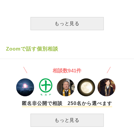
に入ったことをひけらかされたり、学歴で見下す癖が許せな
かと逆説で返されることが多く、一緒に喋っていてなんとな
くなりました。私も耐えていた所は多かったですが、やっぱ
くしんどい、なんだか自然に振る舞えている気がしなかった
りもっと上手くお付き合いできたかもと思うと別れを受け入
ことが主な原因です。 （家にいるときや無言の時間が何と
れられません。でも彼に幸せになってほしい。 長々とすみ
なく落ち着かなかった） 見た目や容姿、情が湧いていたこ
もっと見る
ませんが、乗り越えるために助言いただけると幸いです。
ともあり好きだったのですが 友達や家族といる方が自分ら
しく楽しくいられる、それが本来の形と思い込んでしまって
いたせいか、慢性的にどこか引っ掛かりを感じていました。
話は変わって、実は正式にお別れする前に、一度別れていま
Zoomで話す個別相談
す。 ですがその後すぐ、相手からやっぱりやり直せないか
と声があり、 自分も相手のことが好きだったので、正式に
将来を見据えて戻りました。 その後しばらくして、同棲や
相談数941件
両家の挨拶と準備が進む最中、どうしても自分の気持ちに蓋
をすることができなかったのか、焦燥感から次第に一緒にい
ることが辛くなっていきました。 相手は先を見据えて歩も
うとしている一方で、自分は気にかけていること（前述した
内容）が解決が難しいと感じ、足並みが揃っていないそんな
気持ちの差を感じていました。 相手の方は最後まで自分の
匿名非公開で相談 250名から選べます
意思表示を待ってくれていたのですが、 私が相手の方とこ
れ以上半端な気持ちで一緒にはいられないと伝え、ゴタゴタ
もっと見る
の末にお別れすることになりました。 元々精神的にも強く
ない私ですが、最後の方は日中に訳も分からず涙が出るほ