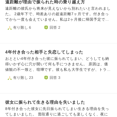
たようで、私がそれにむけ必死に頑張っている中、自分が仕
遠距離が理由で振られた時の乗り越え方
いった相手であれば彼とうまくやっていけたのかと 考えて
事で忙しくなる前に、私のその後のことを考慮せず、別れを
しまう時もあります。 彼に対して何度も気持ちを抑え、許
遠距離の彼氏から将来が見えないから別れたいと言われまし
告げられました。タイミングが悪いという認識はあったよう
しながら関係を続けようとしてきたのに、 結局理解されな
た。 2歳年下で、時差ありの超遠距離7ヶ月です。付き合っ
ですが、それで心から応援してる、など言われても、正直あ
いまま関係が終わったとき、 これまでの我慢は何だったの
てから一度も会えていません。私は2ヶ月後に帰国予定です
りえないと思いました。仕事ができるのだとしても、この考
か分からなくなります。 あの時感じていた悔しさや苦しさ
が、同郷ではなく仕事で上京したいため日本でも遠距離が続
有り難し 6
回答 2
え方はとても子供だと思いました。 ただ彼は、男女含めて
を、 どう受け止めて消化すればいいのか分からずにいま
く可能性があります。 彼は最後の学生生活を友達と楽しみ
も、1番安心できる存在でした。一緒にいて楽しいし、落ち
す。 本当はもっと割り切って関係を見られたらよかったの
たいと言い冬休みなのもあり週5で朝帰りをしていました。
着くし、疲れず、素を出せる存在で、ぽっかり穴が空いたよ
ですが、 どこかで関係を続けたい気持ちが強く、 どんなこ
連絡が遅くなり雰囲気が悪くなることもありましたが、背景
うです。この関係や彼についてどう思いますか？また、就職
とがあっても離れられなかった自分に対して情けなさも感じ
を理解していたため大きな不満はありませんでした。2週間
が上手くいったらご飯でも行こうとなりましたが、迷ってい
ています。 執着している間は関係を守ろうとしてしまう一
4年付き合った相手と失恋してしまった
に1回の電話でも耐えてきました。 しかし彼は4月から社会
ます。今後どうしたら良いのでしょうか、
方で、 後から自分のプライドや納得できない気持ちが強く
人になる不安や配属先未定の状況で遠距離にはもう耐えられ
おととい4年付き合った彼に振られてしまい、どうしても納
出てきて、 結果として大きな悔しさを抱えてしまうのだと
ない・自分に自信がないし別れたいと言ってきました。私
得いかず心に穴が開いて何も手につきません。 原因は、価
思います。 どう考えれば、この気持ちを少しでも楽に整理
は、帰国後は今より会えるし、若い時期にそれぞれの生活を
値観の不一致と、喧嘩です。彼も私も大学生ですが、トラブ
できるのか知りたいです。 よろしくお願いいたします。
大事にするのはプラスだと前向きな考えを伝えましたが、
ルが多すぎてお互いの学業に支障が出てしまいました。過去
有り難し 23
回答 3
「それはそう、、だけど…」という感じでした。 一旦別れ
も3回ほど相手から別れを切り出されていますが、その都度
て、日本でお互いの生活が落ち着いた時点でまだお互い想っ
私から復縁提案をして最後の方は彼は惰性で付き合っていま
てるならより戻すのはどうか、と提案されました。しかし私
した。初めてしっかりお付き合いした恋人でしたので、どう
には貞操観念もあり、その間は何しててもアリ＆良いとこど
しても手放したくありませんでした。彼と私は21歳で一年浪
りの楽だけする恋愛は考えられないので却下しました。 別
彼女に振られて生きる理由を失いました
人経験があり、全落ちした私は短大に、彼は理系の国立大学
れたい本当の理由の真偽は分かりません。もしかしたら頻繁
に入りました。正直引け目を感じていました。最初はお互い
8年付き合った彼女に先日振られてしまい生きる理由を失っ
に遊んでいる友達グループの女子に浮ついた心があるのかも
に励まし合う関係性でした。しかし、学業が忙しくなり遠距
てしまいました。 普段通りに過ごしても楽しくなく、夜に