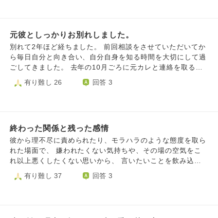
いながらも、自分の配慮が足りなかったと反省する、という
などで、気持ちが冷めていくのを感じながら、けど一緒にに
ことがありました。 相手に向き合えてないという自責、自
いたら落ち着く、楽しいと感じていたようで、なかなか決断
分の曖昧な感情への自責から別れを切り出しました。 話し
できなかったそうです。 2年ほど前に、メンタル不調があ
合いの中で相手からは、「スマホのことは言いすぎたとは思
元彼としっかりお別れしました。
り、いつもと異なる精神状態で、寂しさからかなり厄介な状
っているが、あなたはそれ以前に私を恋人として見られなく
態だったと思います。始めの方は辛かったな等寄り添ってく
別れて2年ほど経ちました。 前回相談をさせていただいてか
なっていたのね。態度に出してくれればわかったのに、ずっ
れていましたが、寄り添っても状態は良くならず、しんどい
ら毎日自分と向き合い、自分自身を知る時間を大切にして過
と変わらなかったから私だけ一方的に好きだったんだね」と
と電話越しに言われたことを、別れてから思い出しました。
ごしてきました。 去年の10月ごろに元カレと連絡を取るき
言われました。また、「あなたとは本音を言い合える関係に
その当時は相当ショックで、最近では記憶から消えていまし
っかけがあり、つい先日までLINEでたわいのないやり取り
有り難し 26
回答 3
なったと思っていた」とも言われました。 さらに「好きじ
た。友人からは別れた方が良いんじゃないかとやんわり言わ
を続けていましたが、彼には新しい彼女がいることもあり、
ゃなかったのに体の関係は持てたんだね」と言われ、自分で
れましたが、とても好きだったので、自分が頑張ればいいん
完全に連絡を断つことにしました。LINEや連絡先もすべて
もその通りだと感じ、とても苦しくなりました。 相手を騙
だと、ここまで続いてきたように思います。常にこちらが頑
削除しました。 円満に終わることはできましたが、私は別
すつもりはなく、どうにか関係を続けたいと思う中で、自分
張っていたように思います。また価値観については、私はワ
れてからずっとどこかで復縁を期待して過ごしていたため、
の気持ちと向き合いきれないまま行動してしまっていたのだ
ークライフバランスを大切にしていますが、彼は仕事第一優
終わった関係と残った感情
今は寂しさや消失感があり、ふとした瞬間に気持ちが大きく
と思います。しかし結果として相手を傷つけてしまい、強い
先、久々に会う日でも、電話やLINEはどの状況でも返して
揺れることもあります。 それでも今回は、ただ落ち込むだ
彼から理不尽に責められたり、モラハラのような態度を取ら
後悔と自責の念があります。 また、最後に一緒に服を選ん
ましたし、わたしはそれを尊重してました。ただそれだけで
けではなく、自分で区切りをつけて前に進めたという達成感
れた場面で、 嫌われたくない気持ちや、その場の空気をこ
だ思い出が残っており、楽しかった気持ちや未練のような感
は価値観こ違いを拭い切ることはできなかったようでした。
も感じています。新しい道にワクワクもしています。 これ
れ以上悪くしたくない思いから、 言いたいことを飲み込ん
情もあります。 今は、自分の未熟さや曖昧な気持ちへの嫌
また、日頃から不満はないか定期的に聞いたりしていたにも
から新しい日々が始まる中で、この気持ちとどう向き合い、
でしまった時、 後から強い後悔や悔しさが一気に込み上げ
有り難し 37
回答 3
悪感と、相手を傷つけてしまった後悔でとてもつらいです。
関わらず、選ぶ店が高い、金銭的な負担があった、静かに過
どんなことを意識して過ごしていけばよいでしょうか。 拙
てきます。 後から冷静になって自分の気持ちを伝えても 理
また、スマホでの会話で別れてしまったことも後悔していま
ごしてもよかった、と最後になって言われました。 そし
い文章ではございますが、よろしくお願いいたします。
解はしてもらえず最後には「私が悪い」で終わらされてしま
す。 この気持ちとどのように向き合えばよいのか、少しで
て、私が転職を考えていることを前回伝えると、もしダメだ
います。 歩み寄りたくても一向に理解されない関係に疲れ
も心が軽くなる考え方があれば教えていただきたいです。
った時にまた落ち込むのではないか、それはしんどいと思っ
てきてしまい もう関係を終わらせることにしました。 どう