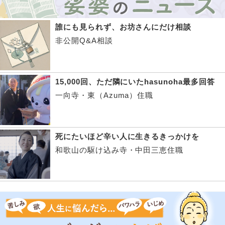
誰にも見られず、お坊さんにだけ相談
非公開Q&A相談
15,000回、ただ隣にいたhasunoha最多回答
一向寺・東（Azuma）住職
死にたいほど辛い人に生きるきっかけを
和歌山の駆け込み寺・中田三恵住職