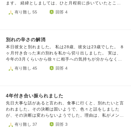
ます。 経緯としましては、ひと月程前に歩いていたところ
を声をかけられて、びっくりしましたが、印象が素敵だった
有り難し 55
回答 4
ので連絡先を交換しました。 最初は怪しい(詐欺など)方かな
あと思いましたが、3回ほど昼食などデートに行き、その後
お付き合いしませんかと言われ、素敵な方だったのでOKし
ました。 そして付き合ってから初めてのデートで体の関係
別れの辛さの解消
を持ちました。 その翌々日に、別れたい。理由は体の相性
が合わないから。との連絡がありました。 そのことで自分
本日彼女と別れました。 私は28歳、彼女は23歳でした。 ８
に自信がなくなりました。体の相性と言いつつ、もしかした
ヶ月付き合った末の別れを私から切り出しました。 実は、
ら性格が合わないなど他の理由も含めてかもしれませんが、
今年の3月くらいから徐々に相手への気持ちが分からなくな
とてもショックを受けています。 恥ずかしながら私はそう
り、マッチングアプリを入れては罪悪感から消す、を繰り返
有り難し 45
回答 4
いった経験が少なく、話を聞いている限り彼女が途切れたこ
していました。恋人として彼女を好きかという気持ちがはっ
とがないような方でしたので、行為の際に嫌な思いをさせて
きりしないまま関係を続けていた部分がありました。それで
しまったかもしれません。 どうにかポジティブな気持ちに
も以前のように彼女を恋人として思えるよう、自分の気持ち
切り替えたく、ご意見やお言葉を賜われたらと思いこちらに
を高めるため一緒に過ごす時間を大切にしたり、最後に会っ
投稿いたします。 拙い文章で恐縮ですが、 どうぞよろしく
4年付き合い振られました
た日には一緒に服を選んでプレゼントするなど、自分なりに
お願いいたします。
行動してきました。体の関係についても、その流れの中で持
先日大事な話があると言われ、食事に行くと、別れたいと言
ってしまいましたが、今は申し訳なく思っています。 最後
われました。その決断は固いようで、色々と話をしました
にデートした日、食事中に私がスマートフォンを見ていたこ
が、その決断は変わらないようでした。理由は、私がメンタ
とに対して相手から「私、この場にいらなくない？」「スマ
ル的に不安定になった時に、しんどかった、というのと、仕
有り難し 37
回答 3
ホを見るなら私を誘わないで」と言われ、強い言い方に戸惑
事に対する価値観の違い、そして少しずつ溜まってきた我慢