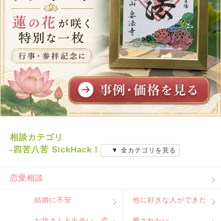
相談カテゴリ
-四苦八苦 SickHack！
▼ 全カテゴリを見る
恋愛相談
結婚に不安
他に好きな人ができた
お坊さんと出会い、恋
愛されたい