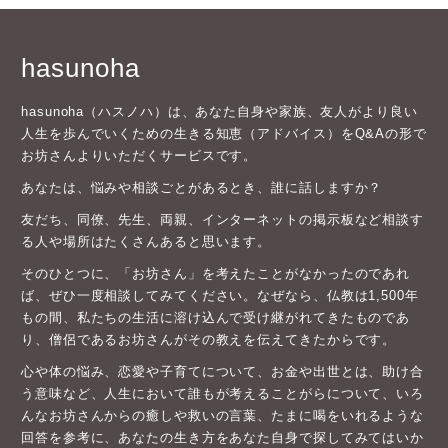
hasunoha
hasunoha（ハスノハ）は、あなた自身や家族、友人がより良い
人生を歩んでいくための生きる知恵（アドバイス）をQ&Aの形で
お坊さんよりいただくサービスです。
あなたは、悩みや相談ごとがあるとき、誰に話しますか？
友だち、同僚、先生、両親、インターネットの掲示板など相談す
る人や場所はたくさんあると思います。
そのひとつに、「お坊さん」を考えたことがなかったのであれ
ば、ぜひ一度相談してみてください。なぜなら、仏教は1,500年
もの間、私たちの生活に溶け込んで受け継がれてきたものであ
り、僧侶であるお坊さんがその教えを伝えてきたからです。
心や体の悩み、恋愛や子育てについて、お金や出世とは、助け合
う意味など、人生において誰もが考えることがらについて、いろ
んなお坊さんからの癒しや救いの言葉、たまに喝をいれるような
回答を参考に、あなたの生き方をあなた自身で探してみてはいか