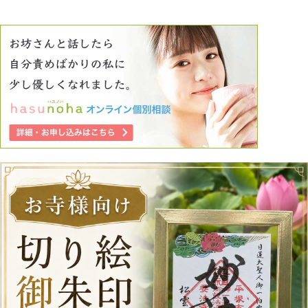
ど、情緒が落ち着かず、躁鬱みたいな感じにもなっていまし
た。 そうして別れてから1ヶ月ほど経ちます。 こんなこと言
える筋合いもないですが、今でもまだ好きなのです。 一人
でいない時ずっと考えてしまい、人といないと辛い状況が続
いています。 相手の方はもっと傷ついたはずです。裏切っ
たことを含め非道極まりないことをしてしまったと思いま
す。 自分で決断したことなのに辛くてたまりません。 この
苦しさは時間が緩やかに消してくれるのでしょうか。 今の
私にはとてもそんな風には思えないのです。 拙い文章です
みません。 なにかお言葉をいただけたらと思い、投稿させ
ていただきます。