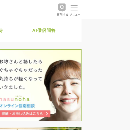
寺
AI僧侶問答