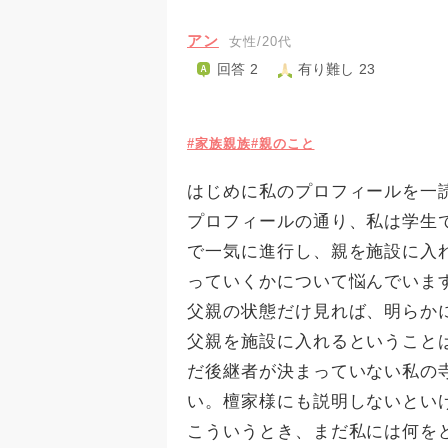
アン
女性/20代
回答 2
有り難し 23
#家族親族
#親のこと
はじめに私のプロフィールを一
プロフィールの通り、私は学生
で一気に進行し、親を施設に入
っていくかについて悩んでいま
父親の状態だけ見れば、明らか
父親を施設に入れるということ
だ後継者が決まっていない私の
い。檀家様にも説明しないとい
こういうとき、まだ私には何を