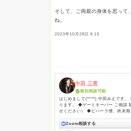
そして、ご両親の身体を思って
ね。
2023年10月28日 9:15
中田 三恵
個別相談可能
はじめまして(*^^*) 中田みえで
ります。 ◆ゲートキーパー ご相談 駆け込み寺 （訪問は要予約。まずはメールでお問い合わ
せください） ◆ビハーラ僧、終末期ターミナルケア、看取り、グリーフケア、希死念慮、自
死、産前産後うつ、育児、DV、デー
筆記、行政相談員、女性支援員、小
Zoom相談する
す。 ◆一般社団法人『グリーフケアともしび』理事長 【ともしび遺族会】運営 毎月 第１