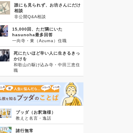
誰にも見られず、お坊さんにだけ
相談
非公開Q&A相談
15,000回、ただ隣にいた
hasunoha最多回答
一向寺・東（Azuma）住職
死にたいほど辛い人に生きるきっ
かけを
和歌山の駆け込み寺・中田三恵住
職
ブッダ（お釈迦様）
教えと名言・逸話
諸行無常