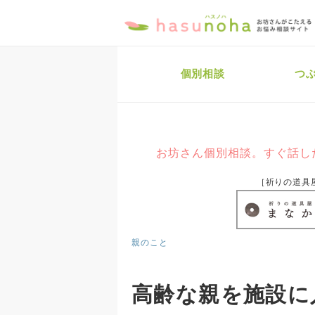
個別相談
つ
お坊さん個別相談。すぐ話し
［祈りの道具
親のこと
高齢な親を施設に