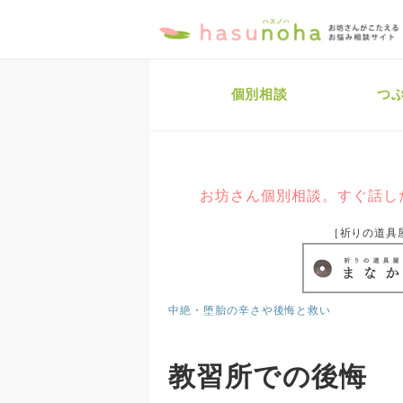
個別相談
つ
お坊さん個別相談。すぐ話し
［祈りの道具
中絶・堕胎の辛さや後悔と救い
教習所での後悔