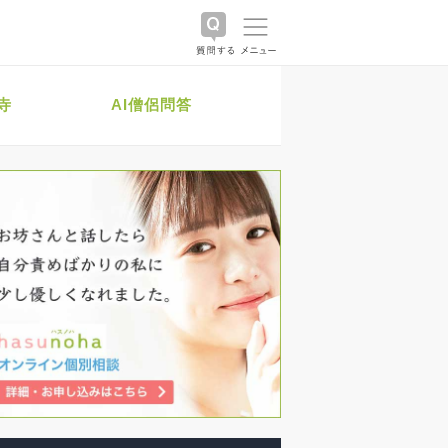
寺
AI僧侶問答