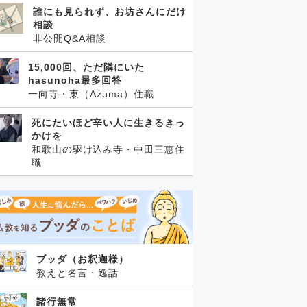
誰にも見られず、お坊さんにだけ
相談
非公開Q&A相談
15,000回、ただ隣にいた
hasunoha最多回答
一向寺・東（Azuma）住職
死にたいほど辛い人に生きるきっ
かけを
和歌山の駆け込み寺・中田三恵住
職
ブッダ（お釈迦様）
教えと名言・逸話
諸行無常