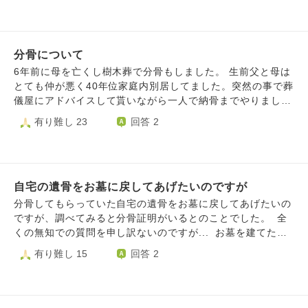
親戚には納骨を了承済みです 親族からは、親族だけでも納
骨は出来ると言われ日程を調整していましたが… 埋葬証明
書を誰に提出するかわからず、親戚はたぶん住職に出す？と
分骨について
話してます 町の宗派の寺に問い合わせると、納骨を坊主な
し（第三者なし）で進めると不法投棄になり罰せらると。た
6年前に母を亡くし樹木葬で分骨もしました。 生前父と母は
だ、あなたの家はうちの檀家ではないので、納骨をやりたか
とても仲が悪く40年位家庭内別居してました。突然の事で葬
ったらうちの寺のスケジュールに合わせる事ができないなら
儀屋にアドバイスして貰いながら一人で納骨までやりまし
勝手に違う住職を探してやればいいじゃない。あとは檀家で
た。 最近分骨した事が気になり樹木葬した場所に追加して
有り難し 23
回答 2
もないし、私は管理してないから町役場に聞いて！と凄い剣
納骨する事にしました。 気になった理由は父と一緒に居た
幕で言われました。 正直、寺の住職でこのような物言いを
くないと言われていましたが分骨は父のいつも居るリビング
する方に初めて会ったというか、相談も乗ってはくれず、一
に置いてあり成仏出来ずに私に伝えてきたのかと気になりま
方的に遠方な方だからと嫌がり 不法投棄にあたると脅し、
した。その時は寂しく近くに置いておきたかったのですが地
父の遺骨をゴミ扱いされ、腹立たしくなり悲しかったです。
自宅の遺骨をお墓に戻してあげたいのですが
方とか離れた場所でもないのに分骨はしない方がよかったの
長くなりましたが、質問です 納骨は本当に必ず第三者立会
でしょうか？ 分骨してても成仏出来てますか？
分骨してもらっていた自宅の遺骨をお墓に戻してあげたいの
いしなければならないのでしょうか？ このようなケースの
ですが、調べてみると分骨証明がいるとのことでした。 全
場合は町役場に確認して、寺にと言われたら住職の言うよう
くの無知での質問を申し訳ないのですが... お墓を建てた
に必ず立会いしてもらわなければなりませんか？ お墓にい
親、兄弟とは事情があり疎遠状態で連絡が取れません。 宗
有り難し 15
回答 2
れるのに不法投棄になりますか？ よろしくお願いします
派は分かっているのですが(臨済宗）、納骨、法要をしても
らったお寺はわからないです。 こういう場合の対処法はあ
りますでしょうか？ 色々なことが重なり分からないことが
多いのですが、方法があればご教授お願いします。