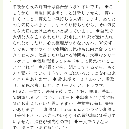
員、女性支援員、小学校 中学校支援員としても、ケア
午後から夜の時間帯は都合がつきやすいです。 ◆こ
サポートをしています。 ◆一般社団法人『グリーフケア
ちらから、無理に聞き出すことは致しません。 言い
ともしび』理事長 【ともしび遺族会】運営 毎月 第１
にくいこと、言えない気持ちも大切にします。あなた
金・昼夜2回開催（大阪駅前第3ビル） 14：00〜，18：
のお気持ちのままに、ゆっくり待ちながら、その気持
00〜 お問い合わせ申込⬇️こちらから
ちを大切に受け止めたいと思っています。 ◆自死で
griefcare.tomoshibi@icloud.com ＊この活動は皆さま
大切な人を亡くされたり、死別により 死が受け入れ
のご支援により支えられております。ご協力をよろしく
られなかったり、心の整理がつかない方へ。30分ず
お願いします。 ゆうちょ銀行 口座番号 普通408-
つでも、オンラインで定期的に気持ちに向き合ってい
6452769 一般社団法人グリーフケアともしび ◆『ビハ
きませんか。吐露したり泣ける時間も、大事なグリー
ーラサロン おしゃべりカフェひだまり』 ビハーラ和歌
フケア 。 ◆個別電話ってドキドキして勇気のいるこ
山代表 居場所運営 問い合わせ申込⬇️こちらから
とだけれど、声が届くから、聞こえてくるから、ちゃ
griefcare.tomoshibi@icloud.com ◆GEはしもとサピュ
んと繋がっているようで、そばにいるように安心出来
イエ 所属 （Gender Equity 誰もが自分らしく生きるこ
ることもあります。 ◆ 終末期ターミナルケア、看取
とができる社会をめざして）DV・女性支援 ◆認定NPO
り、希死念慮、自死、グリーフケア、トラウマ、
京都自死自殺相談センターSotto 元グリーフサポート委
PTSD、子育て、産前産後うつ、不妊、傾聴、手話、
員長（2018〜2024） ◆保育士.幼稚園教諭.小学校教諭.
要約筆記者 としても、サポート ◆出来るだけ希望時
レクリエーションインストラクター.中学校DV授業 10年
間にお応えしたいと思いますが、午前中は毎日 法務
間 保育 教育の現場で 総主任として勤めた経験も生かし
があります。 （相談は、hasunohaオンライン相談よ
つつ、お話できることがあれば 幸いです。 いつも あな
り受付下さい。お寺へのいきなりの電話相談は受けて
たとともに。南無阿弥陀仏 ここでは、宗旨を問いませ
いません。法務が優先なので） ◆一人で悩まない
ん。 まずは、ひとりで抱え込まないで。 来寺お問い合
で。待っていますね(﹡´◡`﹡ )