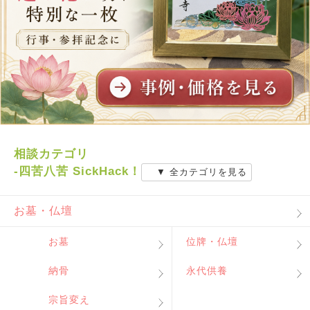
相談カテゴリ
-四苦八苦 SickHack！
▼ 全カテゴリを見る
お墓・仏壇
お墓
位牌・仏壇
納骨
永代供養
宗旨変え