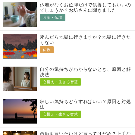
仏壇がなくお位牌だけで供養してもいいの
でしょうか？お坊さんに聞きました
お墓・仏壇
死んだら地獄に行きますか？地獄に行きた
くない
仏教
自分の気持ちがわからないとき、原因と解
決法
心構え・生きる智慧
寂しい気持ちどうすればいい？原因と対処
法
心構え・生きる智慧
愚痴を言いたいけど言ってはだめ？上手な