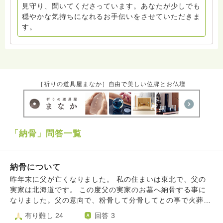
見守り、聞いてくださっています。あなたが少しでも
穏やかな気持ちになれるお手伝いをさせていただきま
す。
［祈りの道具屋まなか］自由で美しい位牌とお仏壇
「納骨」問答一覧
納骨について
昨年末に父が亡くなりました。 私の住まいは東北で、父の
実家は北海道です。 この度父の実家のお墓へ納骨する事に
なりました。父の意向で、粉骨して分骨してとの事で火葬後
粉骨してあります。 実家の墓所は町営でもなく、菩提寺が
有り難し 24
回答 3
あるわけではない誰が管理者か不明な墓です 墓守をしてる