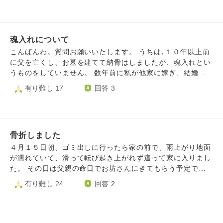
いる中で、早く落ち着かせてあげたいと思うのも、正直な話
を、丁寧に新しい合祀墓に移してあげたかった。 不甲斐な
餓鬼の誘いが来ました。こちらは一体500円です。真如苑で
親族の目が気になるのも、また事実です。 どこに誰と埋葬
い私を、あちらで嘆いていると思います。 こんな順番で大
は３人それぞれに施餓鬼します。しかし、菩提寺はどのよう
したとしても、供養の気持ちが大切だから関係ないよ、とい
丈夫でしょうか。 法要をやり直すべきでしょうか。 （とい
に依頼したらよいか？三人を1人でお願いするのは私には大
うような話も聞きますが、ならばどうして、一族を同じお墓
っても、もう前のお墓は解体されてしまったのですが...）
魂入れについて
変です。兄妹は二人いますが、二人とも脳梗塞で倒れている
に入れたり、好きな人と隣同士のお墓を買ったり、亡くなっ
また、菩提寺に対して怒りがおさまりません。 準備を重ね
ので、私しか供養出来ません。 卒塔婆は1本でもよいのでし
こんばんわ。質問お願いいたします。 うちは､１０年以上前
た方の好きな場所に埋葬してあげたり、そんなことをするの
て間違いの無いように、電話だけでなくFAXでも日時等を伝
ょうか？その際は何と書くべきでしょうか？ 最近亡くなっ
に父を亡くし、お墓を建てて納骨はしましたが、魂入れとい
でしょうか。 私にはもう、わからなくなってしまいまし
えていたのに、こんなことになってしまって凄く辛いです。
た母だけでもよいか？それとも三人を一緒に一本に書く事は
うものをしていません。 数年前に私が他家に嫁ぎ、結婚報
た。 やはり、母と一緒のお墓に入ってあげた方が、母は寂
それに慌てて来られたから、お願いしていた塔婆も持ってく
可能でしょうか？その際何と書いて貰えば三人をモーラした
告を兼ねて､旦那さんと一緒にお墓参りしました。 その辺り
有り難し 17
回答 3
しくないのでしょうか？ 私が滅多にお参りできなくても、
るのを忘れ、俗名も読み間違いされました。 正直、離檀し
ことになるでしょうか？
から｢どうしてるかな｣と、何だか父のことが気になり始め、
故郷の方が好きですか？ もしどちらも叶えることができな
たいぐらい腹が立っています。 この怒りを菩提寺に伝えた
分骨をすることにしました。 供養方法としては、手元供養
かったら、私の髪や爪を、お骨と一緒に埋葬したいと思って
ら、冷遇されたり法要を断られたり扱いが不利になるでしょ
をと考えているのですが、その際、遺骨に魂入れをした方が
います。 この行為に問題はあるのか、また意味はあるの
うか。 皆様のお答えをいただければと思います。
いいでしょうか？ それとも、魂入れをしなくても、手を合
か、永遠に一緒にいられるのか、それも気になっています。
骨折しました
わせていれば、想いは届くものでしょうか？ 教えていただ
何が最善なのか、どうかお聞かせください。
けたら幸いです。 よろしくお願いいたします。
４月１５日朝、ゴミ出しに行ったら家の前で、雨上がり地面
が濡れていて、滑って転び起き上がれず這って家に入りまし
た。 その日は父親の命日でお坊さんにきてもらう予定でし
た。 お坊さんにお務めして頂いた後救急車呼んで病院行っ
有り難し 24
回答 2
たら大腿骨骨折で只今入院中です。 私は父母姉を失くし毎
日お経を上げて大好きな姉と信じている阿弥陀如来様に朝は
守ってて下さい、夜は今日も1日無事過ごすことが出来あり
がとうございますと話しかけています。 父親の命日にまさ