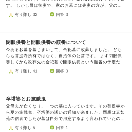
す。 しかし母は後妻で、家のお墓には先妻の方が、父の生
前からいらっしゃいました。 母が自分の埋葬について具体
有り難し 33
回答 3
的に語ったことはありませんでしたが、そのお墓には入りた
くないような素振りを見せていたので、父とは別に埋葬する
ことにしました。 私にはきょうだいがおりますが、私の母
と戸籍上の繋がりはなく、折り合いも悪いので、決定権は全
閉眼供養と開眼供養の順番について
て私にあります。 私は母が他界した時点で、慌てて急遽樹
木葬のお墓を購入してしまったのですが、後から思うところ
今あるお墓を墓じまいして、合祀墓に改葬しました。 どち
が次々出てきて、まだ納骨せず、現在に至っています。 私
らも菩提寺所有ではなく、自治体の公営です。 まず閉眼供
には経済的余裕がそこまでなく、人に促されるまま、母のみ
養してから改葬先の合祀墓で開眼供養という順番の予定だっ
が入る「1人用」のお墓を、近所に購入してしまいました。
たのですが、当日予定時刻になっても来ないので菩提寺に連
有り難し 41
回答 3
しかし母は嫁ぎ先のこの街が特に好きではなく、故郷をいつ
絡すると、日付を勘違いしていたというのです。 慌てて今
も恋しがっていました。 母を、好きでもなかった街に、た
から向かうと言われたのですが、公営墓地の改葬の受付日時
った1人で埋葬してしまっていいのか？ もし私がこの街を去
（30分間貸切状態にしてくれる）が二週間前からの予約制の
ることになれば、母を1人きり、永遠に残していくことにな
ため、時間をずらせず、仕方なく合祀墓の開眼供養を先にし
ってしまいます。 それなら金銭的に思い切ってでも、私と
卒塔婆とお施餓鬼
て、後から閉眼供養をするしかありませんでした。 閉眼供
共に入れる2人用のお墓を買い直すか、母の故郷にお墓を買
養でお性根を抜いてから、改葬先の開眼供養で魂に宿って頂
父母夫が亡くなり、一つの墓に入っています。その菩提寺か
い直すか、した方が良いのではないか。 随分悩んだもの
く訳ですから、順序が逆になってしまった。 後から考えれ
ら夏の施餓鬼、卒塔婆の誘いの通知が来ました。両親は真如
の、私が経済的に苦しいのも事実ではあります。 購入した
ば、合祀墓の予約は別日に取り直して、閉眼供養だけすれば
苑の信者でしたが墓は自分で用意するよう言われていたので
お墓は改葬ができません。 取り返しがつかなくなると思う
よかったと後悔しています。 こんなグダグダな改葬になっ
真言宗の墓を買いました。そこに夫の骨も入れました。一体
有り難し 5
回答 1
と踏み切り難く、しかしながらもう3回忌を迎えようとして
てしまって、御先祖様に申し訳ないです。 御先祖様や父母
5000円、施餓鬼供養料2000円です。真如苑からもお盆の施