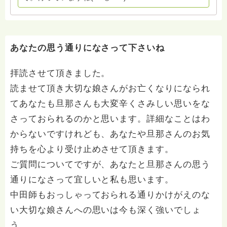
わせは⬇️こちらから miehimeyo@gmail.com ※時間を割
いて、あなたに向き合っています。 ですので、過去の
質問へのお返事がない方には、応えていません。お礼回
答がある方を優先しています。 懇志応援も宜しくお願
いします。 ※個別相談は、hasunohaオンライン相談よ
あなたの思う通りになさって下さいね
り受け付けています。お寺への いきなりの電話相談は
受け付けておりません。また夜中や早朝の電話もご遠慮
拝読させて頂きました。
ください。 法務を優先させてください。
読ませて頂き大切な娘さんがお亡くなりになられ
てあなたも旦那さんも大変辛くさみしい思いをな
さっておられるのかと思います。詳細なことはわ
からないですけれども、あなたや旦那さんのお気
持ちを心より受け止めさせて頂きます。
ご質問についてですが、あなたと旦那さんの思う
通りになさって宜しいと私も思います。
中田師もおっしゃっておられる通りかけがえのな
い大切な娘さんへの思いは今も深く強いでしょ
う。