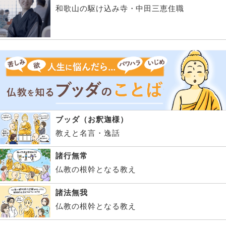
和歌山の駆け込み寺・中田三恵住職
ブッダ（お釈迦様）
教えと名言・逸話
諸行無常
仏教の根幹となる教え
諸法無我
仏教の根幹となる教え