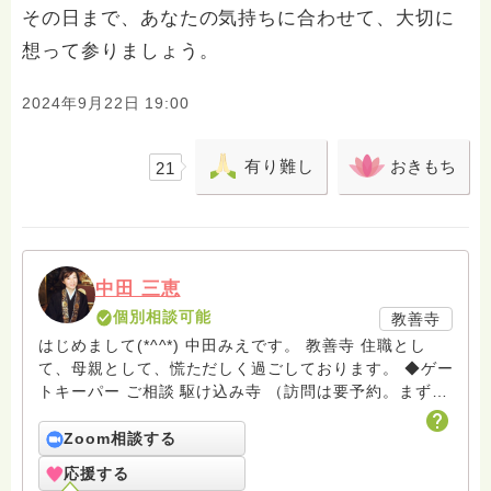
その日まで、あなたの気持ちに合わせて、大切に
想って参りましょう。
2024年9月22日 19:00
有り難し
おきもち
21
中田 三恵
個別相談可能
教善寺
はじめまして(*^^*) 中田みえです。 教善寺 住職とし
て、母親として、慌ただしく過ごしております。 ◆ゲー
トキーパー ご相談 駆け込み寺 （訪問は要予約。まずは
メールでお問い合わせください） ◆ビハーラ僧、終末期
ターミナルケア、看取り、グリーフケア、希死念慮、自
Zoom相談する
死、産前産後うつ、育児、DV、デートDV、トラウマ、
応援する
PTSD、傾聴トレーナー、手話、要約筆記、行政相談