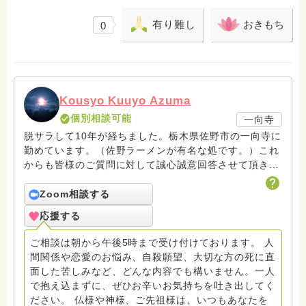
有り難し
おきもち
0
Kousyo Kuuyo Azuma
個別相談可能
一向寺
脱サラして10年が経ちました。栃木県佐野市の一向寺に
勤めています。（佐野ラーメンが有名な処です。）これ
からも皆様のご質問に対して誠心誠意回答させて頂きた
いと存じます。まだまだ修行中の身ですので至らぬ点あ
ろうかとは存じますが共に精進して参りましょうね。お
Zoom相談する
寺にもお気軽に遊びに来てください。
応援する
ご相談は朝から午後5時まで受け付けております。 人
間関係や恋愛のお悩み、自殺願望、大切な方の死に直
面した苦しみなど、どんな内容でも構いません。一人
で抱え込まずに、ぜひお辛いお気持ちを吐き出してく
ださい。 仏様や神様、ご先祖様は、いつもあなたを