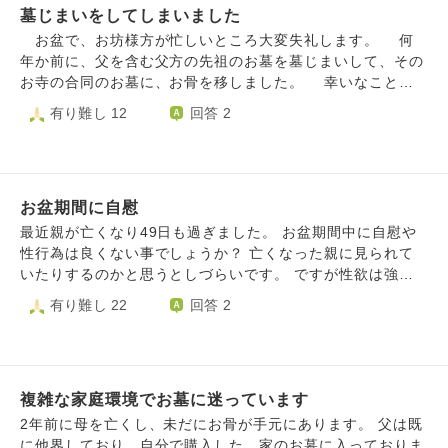
墓じまいをしてしまいました
お盆で、お坊様方が忙しいところ大変失礼します。 何
年か前に、父を含む父方の先祖のお墓を墓じまいして、その
お寺の合同のお墓に、お骨を移しました。 幸いなこと
に、お布施は、それほど高くなくて済みました。 私自
有り難し 12
回答 2
身、当時無職で、将来お寺に払っていけるお金がなかったの
で、墓じまいは、やむを得なかったと思っております。
しかし、インターネットか何かで、『先祖供養は大切』とい
う記事を見て、もしかすると、墓じまいをしたのはよくなか
お盆期間に自慰
ったのでは、と不安に思ってしまいました。今年の8月のお
盆には、仏壇にお線香をあげました。 最近の、母の2度の
最近親が亡くなり49日も過ぎました。 お盆期間中に自慰や
入院と手術は、恐らく墓じまいとは関係ないと思いますが
性行為は良くない事でしょうか？ 亡くなった親に見られて
（高齢のため、身体に不調が出るのはよくあることだと思わ
いたりするのかと思うとしづらいです。 ですが性欲は強い
れます。）ちょっと不安になります。 お墓を残すより、
方なので我慢も難しくずっと悶々としています。
有り難し 22
回答 2
仏壇でお線香をあげて供養しても、よろしいのでしょうか？
複雑な家庭環境でお墓に迷っています
2年前に母を亡くし、未だにお骨が手元にあります。 父は既
に他界しており、自分で購入した、家のお墓に入っておりま