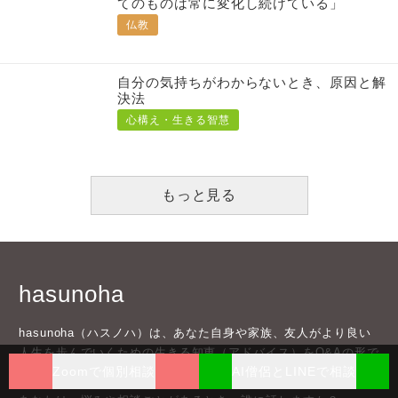
てのものは常に変化し続けている」
仏教
自分の気持ちがわからないとき、原因と解
決法
心構え・生きる智慧
もっと見る
hasunoha
hasunoha（ハスノハ）は、あなた自身や家族、友人がより良い
人生を歩んでいくための生きる知恵（アドバイス）をQ&Aの形で
Zoomで個別相談
AI僧侶とLINEで相談
お坊さんよりいただくサービスです。