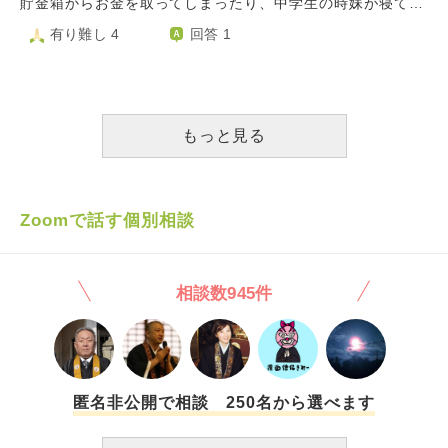
んなさいを繰り返しながら寝ていました。大変失礼ながらお
貯金箱からお金を取ってしまったり、中学生の時妹が寝てい
祈りする習慣は半年程で辞めてしまいました。 4日前程、記
る間に性的なイタズラをしたり、嘘もおおくついていまし
有り難し 4
回答 1
事で五逆罪について知り、その中の｢仏様を傷つけて血を流
た。 今では後悔し二度としないと誓ったのと 妹や祖母の貯
してはいけない｣というものを知りました。その記事を見た
金箱にできるだけお金を返し 妹にプレゼントをしたりでき
瞬間、心の中で反射的に仏様を傷つけ血を流させてしまいま
るだけ優しくしています。 父にもお金を返すのは難しいで
した。その瞬間、お祈りの習慣とその度に仏様を傷つけてし
すが、プレゼントを渡したりしています。 ですが、僕のや
まったことを思い出してひどい絶望感に苛まれました。 has
ってしまった悪いことはこれだけでなく、少し前に学校で模
もっと見る
unohaにて私と同じことで悩んでいる方がいらっしゃらない
試があったのですがその日は休んでしまい後日家で模試をや
かと思い、見させて頂くと、仏様はご慈悲のある方だから大
りました。その時分からない問題をスマホなどで調べてしま
丈夫という回答を見させて頂きました。 そこで最悪な思考
いカンニングをしてしまいました。いくら成績に関係ないと
回路をしてしまったのです。じゃあ他の方なら大丈夫なのか
はいえ軽い気持ちでカンニングしてしまったことを後悔して
Zoomで話す個別相談
なという考えがふと浮かんだのです。もちろん五逆罪に当て
ます。 さらに精神的な、理由で学校を休んだり摂食障害の
はまらない人を傷つける妄想をしてはいけないというのは承
チューイング行為で食べ物を無駄にしたりと本当に申し訳な
知していました。 しかし、私は閻魔大王様は大丈夫なのか
いです。 毎日本当に後悔ばかりで苦しいです 地獄に落ちて
相談数945件
な…？と思った瞬間、心の中でジャギッという刃物の音と自
しまうのでは不安です。 なるべく善い行動を心がけてます
分のせいで血を流している閻魔大王様の姿がいました。そし
が不安です。 やはりこんな僕は地獄に落ちてしまうのでし
てまた、どうしようどうしようと思うとジャキッという音と
ょうか？
刃物が出てきて、やめてくれと思うと同時に、歯止めが効か
ずに絶対に傷つけは行けない人を傷つけているのです。修羅
神様やお地蔵さん、教科書で見たシヴァ神様などを傷つけて
匿名非公開で相談 250名から選べます
いるのです。 もうどうしようと思う瞬間にまた心の刃物で
切りつけている。もう1日に10回以上心の中で切りつてしま