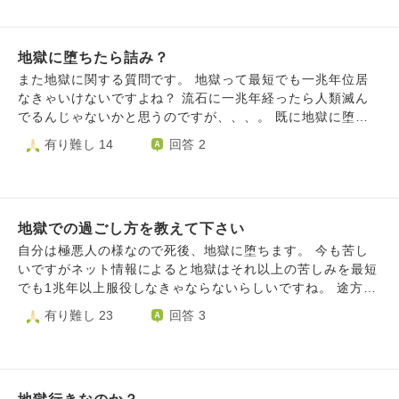
のか知りたくて質問させて頂きました。
地獄に堕ちたら詰み？
また地獄に関する質問です。 地獄って最短でも一兆年位居
なきゃいけないですよね？ 流石に一兆年経ったら人類滅ん
でるんじゃないかと思うのですが、、、。 既に地獄に堕ち
てる人はどれだけ改心しても2度と人間に生まれ変わる事は
有り難し 14
回答 2
ない、つまり仏教を学べないから救われないって事になりま
すよね？
地獄での過ごし方を教えて下さい
自分は極悪人の様なので死後、地獄に堕ちます。 今も苦し
いですがネット情報によると地獄はそれ以上の苦しみを最短
でも1兆年以上服役しなきゃならないらしいですね。 途方も
ない時間ですが自分は人間界に相応しくない生き物なので頑
有り難し 23
回答 3
張って地獄で生活しようと思ってます。 これは余談ですが
昨日、地獄の夢を見ました。 自分は薄暗い洞窟の様な場所
に居て目の前には魔物さえも近づく事を恐れる線路(恐ろし
い何かが通過する所)に立ってました。 自分は地獄から抜け