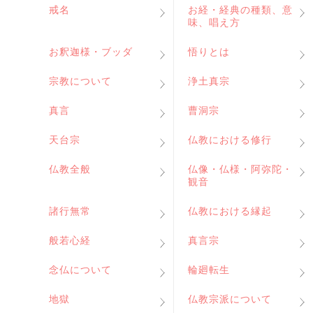
戒名
お経・経典の種類、意
味、唱え方
お釈迦様・ブッダ
悟りとは
宗教について
浄土真宗
真言
曹洞宗
天台宗
仏教における修行
仏教全般
仏像・仏様・阿弥陀・
観音
諸行無常
仏教における縁起
般若心経
真言宗
念仏について
輪廻転生
地獄
仏教宗派について