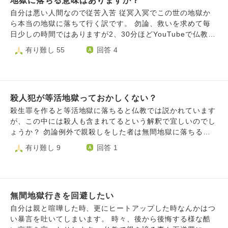
地獄に落ちる意味はありますか？
自分は悪い人間なので従苦入苦 従冥入冥でこの世の地獄か
ら本当の地獄に落ちて行く訳です。 勿論、救いを求めて毎
日少しの時間ではありますが2、30分ほどYouTubeで仏教を
聴聞してます。 信心決定をして阿弥陀仏様の居る極楽浄土
有り難し 55
回答 4
に行くために、残りの人生も疑情が晴れるまで聞き抜いてい
こうという気持ちはあります。 でも自分はほぼ間違いなく
地獄に落ちてしまうでしょう。 毎日毎日地獄の事ばかり考
えてしまいます。 まさに、お釈迦様の仰った様に悔いに悩
殺人犯が等活地獄っておかしくない？
んでます。 特に地獄で苦しむ意味を考えてしまいます。 例
えば地獄に落ちて苦しんで苦しんで苦しみ抜いたら周りと同
殺生罪を作ると等活地獄に落ちると仏教では説かれています
じ様な普通の人になれるのかなとか考えたりしてしまいま
が、この中には殺人も含まれてるという解釈で宜しいのでし
す。 自分は一言で言えば醜悪です。 地獄に堕ちれば、まと
ょうか？ 勿論例外で親殺しをした者は無間地獄に落ちる事
もな生き物になれるなら地獄に落ちて一生懸命苦しみます。
は知ってます。 ただ、食べる為に牛や豚、鶏を殺したり、
有り難し 9
回答 1
要は汚れまみれ(罪悪深重)の洗濯物(私という人間)が洗濯機
人にとって害のある害虫を殺したりする人と殺人犯が同じと
(地獄)に入って真っ白で綺麗な状態になれるのなら地獄も悪
いう点に納得いかない人も多いかと思います。
くないかなと思ってる訳です。 仏教史上最大の極悪人と言
われたダイバダッタという人も現在阿鼻地獄で責苦を受けて
るらしいですがその人はお釈迦様曰く未来世で仏になると言
無間地獄行きを回避したい
われてる様に地獄の苦しみが未来世に良い影響をもたらすの
自分は親と喧嘩した時、更にヒートアップした時なんかはつ
であれば潔く地獄に落ちます。 地獄に落ちるメリットとし
い暴言を吐いてしまいます。 時々、後から後悔する様な酷
て極悪人に良い影響もたらす事はあるのでしょうか？