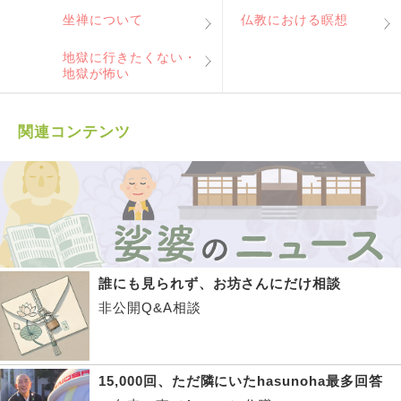
坐禅について
仏教における瞑想
地獄に行きたくない・
地獄が怖い
関連コンテンツ
誰にも見られず、お坊さんにだけ相談
非公開Q&A相談
15,000回、ただ隣にいたhasunoha最多回答