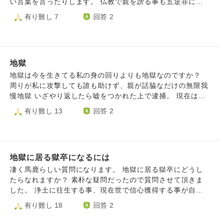
い言葉を言ったりします。 仏教で親を謗る事も五逆罪にな
ると学んでいるにも関わらず怒りをコントロール出来ずに言
有り難し 7
回答 2
ってしまう事もあります。 よって現段階で無間地獄行きが
ほぼ確定した様なものなのですが今からでも無間地獄行きを
避けるチャンスってあるのでしょうか？
地獄
地獄は今を生きてる私の身の回りよりも地獄なのですか？
周りが私に攻撃しても誰も助けず、親が話脇なだけの無限我
慢地獄 いざやり返したら嘘をつかれた上で逮捕。 現在は借
金で首が回らなくなり、無職でどこも雇ってくれず〜 今ま
有り難し 13
回答 2
での人生が地獄だと思いますが、 地獄とは今以上に辛いも
のでしょうか？ また私は地獄へ行くのでしょうか？ 親以外
は、まともに助けようとすらしなかったくせに
地獄に居る獄卒になるには
凄く馬鹿らしい質問になります。 地獄に居る獄卒にどうし
たらなれますか？ 素朴な疑問だったので質問させて頂きま
した。 浄土に往生する事、現在世で信心獲得する事が自分
の最優先事項なのは変わってません。 その上で地獄にいる
有り難し 18
回答 2
獄卒はどこで産まれ、人間が獄卒になるには何をすれば良い