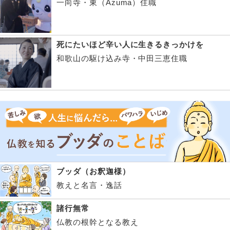
一向寺・東（Azuma）住職
死にたいほど辛い人に生きるきっかけを
和歌山の駆け込み寺・中田三恵住職
ブッダ（お釈迦様）
教えと名言・逸話
諸行無常
仏教の根幹となる教え