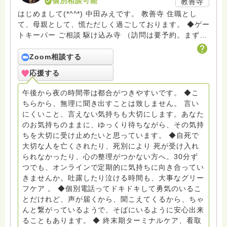
個別相談可能
教善寺
はじめまして(*^^*) 中田みえです。 教善寺 住職とし
て、母親として、慌ただしく過ごしております。 ◆ゲー
トキーパー ご相談 駆け込み寺 （訪問は要予約。まずは
メールでお問い合わせください） ◆ビハーラ僧、終末期
ターミナルケア、看取り、グリーフケア、希死念慮、自
Zoom相談する
死、産前産後うつ、育児、DV、デートDV、トラウマ、
応援する
PTSD、傾聴トレーナー、手話、要約筆記、行政相談
員、女性支援員、小学校 中学校支援員としても、ケア
午後から夜の時間帯は都合がつきやすいです。 ◆こ
サポートをしています。 ◆一般社団法人『グリーフケア
ちらから、無理に聞き出すことは致しません。 言い
ともしび』理事長 【ともしび遺族会】運営 毎月 第１
にくいこと、言えない気持ちも大切にします。あなた
金・昼夜2回開催（大阪駅前第3ビル） 14：00〜，18：
のお気持ちのままに、ゆっくり待ちながら、その気持
00〜 お問い合わせ申込⬇️こちらから
ちを大切に受け止めたいと思っています。 ◆自死で
griefcare.tomoshibi@icloud.com ＊この活動は皆さま
大切な人を亡くされたり、死別により 死が受け入れ
のご支援により支えられております。ご協力をよろしく
られなかったり、心の整理がつかない方へ。30分ず
お願いします。 ゆうちょ銀行 口座番号 普通408-
つでも、オンラインで定期的に気持ちに向き合ってい
6452769 一般社団法人グリーフケアともしび ◆『ビハ
きませんか。吐露したり泣ける時間も、大事なグリー
ーラサロン おしゃべりカフェひだまり』 ビハーラ和歌
フケア 。 ◆個別電話ってドキドキして勇気のいるこ
山代表 居場所運営 問い合わせ申込⬇️こちらから
とだけれど、声が届くから、聞こえてくるから、ちゃ
griefcare.tomoshibi@icloud.com ◆GEはしもとサピュ
んと繋がっているようで、そばにいるように安心出来
イエ 所属 （Gender Equity 誰もが自分らしく生きるこ
ることもあります。 ◆ 終末期ターミナルケア、看取
とができる社会をめざして）DV・女性支援 ◆認定NPO