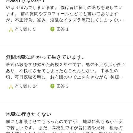
地獄行きなのか？
出す為に線路の先にあるトンネルに走ろうとしますが中々辿
り着けず恐ろしい何かが警笛を鳴らして走ってくるので素早
やはり悩んでしまいます。 僕は昔に多くの過ちを犯してい
く安全な所まで逃げました。 逃げ遅れた人達が居たのです
ます。 前の質問やプロフィールなどにも書いてあります
が彼らは恐ろしい呻き声を挙げて苦しみ出します。 夢はこ
が、不正行為、盗み、淫乱なイタズラ等犯してしまっていま
こで終わりました。 以前から自分は人からよく嫌われるし
す。 今は、反省しなるべく誠実に生きようと良い行いや、
有り難し 5
回答 1
憎まれ口も叩かれるので薄々、極悪人の自覚はありました。
自分なりに償おうとしています。でも、過去にやったことは
虫も沢山殺したし、嘘もついたし、悪口も言ったし、今思い
消えません。毎日地獄に行くのか不安です。 過去に罪を犯
返せば人が嫌がる様なちょっかいも出しました。 他にも恐
したらやはり地獄に落ちてしまうのでしょうか？
らく自覚してないだけで悪い事をしてるでしょう。 そんな
極悪人の私が地獄に堕ちるのですが地獄で生活する際の心
無間地獄に向かって生きています。
得、或いは模範的な生活の仕方があれば教えて下さい。
最近仏教を学び始めた高校２年生です。勉強不足な点が多々
あり、不快にさせてしまったらごめんなさい。 中学生の
頃、毎日夜寝る時に、お布団の中で上を向きながら｢神様、
仏様、御先祖様、今日も見守って下さりありがとうございま
有り難し 24
回答 2
す。｣などと心の中でお祈りして寝る習慣がありました。 し
かし自分はお祈りさせていただいている身分でありながら、
神様や仏様に対し 恐怖の感情があり、絶対にお祈りしてい
る時に良くない考えをしてはいけないという想いが強くあり
地獄に行きたくない
ました。絶対に余計な事を考えてはいけないという想い故
に、反射的に心の中で心の中の仏様を傷つけてしまうことが
前にも相談させてもらったのですが、 地獄に落ちるか不安
毎日のようにありました。その度に過呼吸になりながらごめ
で苦しいです。 まだ、高校生ですが昔に親や兄妹、祖母の