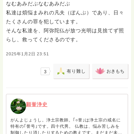
なむあみだぶなむあみだぶ
私達は煩悩まみれの凡夫（ぼんぷ）であり、日々
たくさんの罪を犯しています。
そんな私達を、阿弥陀仏が放つ光明は見捨てず照
らし、救ってくださるのです。
2025年1月2日 23:51
有り難し
おきもち
3
願誉浄史
がんよじょうし。浄土宗教師。｢○誉｣は浄土宗の戒名に
特有の｢誉号｣です。四十代男。 仏教は、悩み苦しみを
制御したり消したりするための教えです。まだまだ未熟