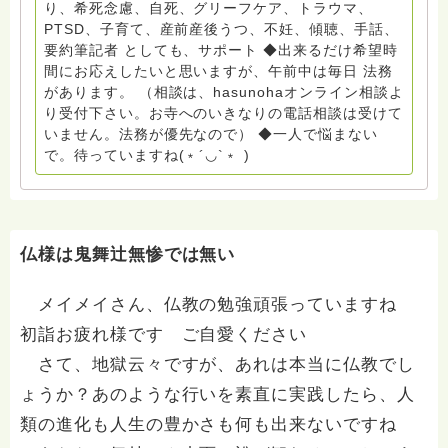
り、希死念慮、自死、グリーフケア、トラウマ、
京都自死自殺相談センターSotto 元グリーフサポート委
PTSD、子育て、産前産後うつ、不妊、傾聴、手話、
員長（2018〜2024） ◆保育士.幼稚園教諭.小学校教諭.
要約筆記者 としても、サポート ◆出来るだけ希望時
レクリエーションインストラクター.中学校DV授業 10年
間にお応えしたいと思いますが、午前中は毎日 法務
間 保育 教育の現場で 総主任として勤めた経験も生かし
があります。 （相談は、hasunohaオンライン相談よ
つつ、お話できることがあれば 幸いです。 いつも あな
り受付下さい。お寺へのいきなりの電話相談は受けて
たとともに。南無阿弥陀仏 ここでは、宗旨を問いませ
いません。法務が優先なので） ◆一人で悩まない
ん。 まずは、ひとりで抱え込まないで。 来寺お問い合
で。待っていますね(﹡´◡`﹡ )
わせは⬇️こちらから miehimeyo@gmail.com ※時間を割
いて、あなたに向き合っています。 ですので、過去の
質問へのお返事がない方には、応えていません。お礼回
答がある方を優先しています。 懇志応援も宜しくお願
いします。 ※個別相談は、hasunohaオンライン相談よ
仏様は鬼舞辻無惨では無い
り受け付けています。お寺への いきなりの電話相談は
受け付けておりません。また夜中や早朝の電話もご遠慮
メイメイさん、仏教の勉強頑張っていますね
ください。 法務を優先させてください。
初詣お疲れ様です ご自愛ください
さて、地獄云々ですが、あれは本当に仏教でし
ょうか？あのような行いを素直に実践したら、人
類の進化も人生の豊かさも何も出来ないですね