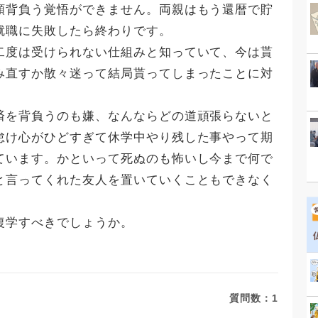
額背負う覚悟ができません。両親はもう還暦で貯
就職に失敗したら終わりです。
二度は受けられない仕組みと知っていて、今は貰
み直すか散々迷って結局貰ってしまったことに対
。
済を背負うのも嫌、なんならどの道頑張らないと
怠け心がひどすぎて休学中やり残した事やって期
ています。かといって死ぬのも怖いし今まで何で
と言ってくれた友人を置いていくこともできなく
復学すべきでしょうか。
質問数：
1