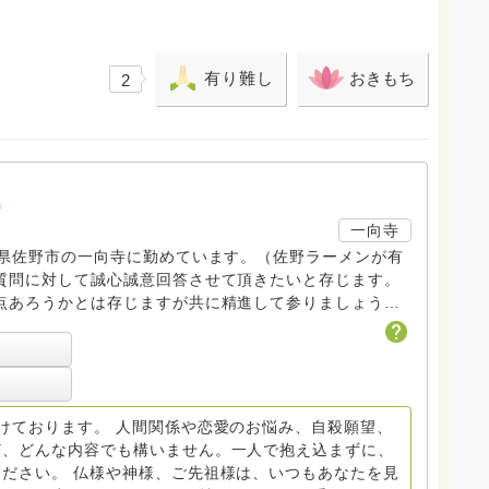
有り難し
おきもち
2
a
一向寺
木県佐野市の一向寺に勤めています。（佐野ラーメンが有
質問に対して誠心誠意回答させて頂きたいと存じます。
点あろうかとは存じますが共に精進して参りましょう
ださい。
けております。 人間関係や恋愛のお悩み、自殺願望、
ど、どんな内容でも構いません。一人で抱え込まずに、
ださい。 仏様や神様、ご先祖様は、いつもあなたを見