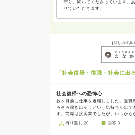
守り、聞いてくださっています。
せていただきます。
［祈りの道具
「社会復帰・復職・社会に出
社会復帰への恐怖心
数ヶ月前に仕事を退職しました。退職
ろそろ働き出そうという気持ちが出て
す。前職は接客業でしたが、いつから
心を感じだし、またスタッフ間のいざ
有り難し 26
回答 3
就こうと考えています。先日、新たな
為、人との関わりはあまりなく黙々作