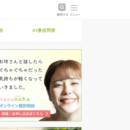
寺
AI僧侶問答