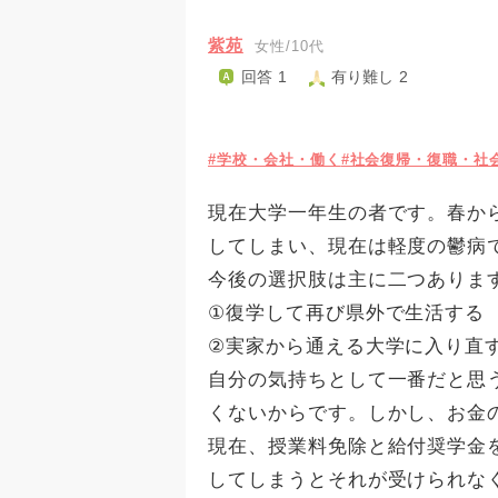
紫苑
女性/10代
回答 1
有り難し 2
#学校・会社・働く
#社会復帰・復職・社
現在大学一年生の者です。春か
してしまい、現在は軽度の鬱病
今後の選択肢は主に二つありま
①復学して再び県外で生活する
②実家から通える大学に入り直
自分の気持ちとして一番だと思
くないからです。しかし、お金
現在、授業料免除と給付奨学金
してしまうとそれが受けられな