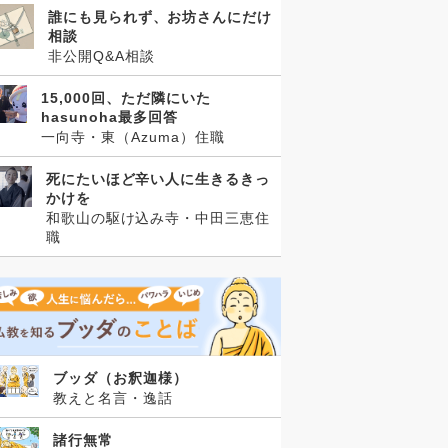
誰にも見られず、お坊さんにだけ
相談
非公開Q&A相談
15,000回、ただ隣にいた
hasunoha最多回答
一向寺・東（Azuma）住職
死にたいほど辛い人に生きるきっ
かけを
和歌山の駆け込み寺・中田三恵住
職
ブッダ（お釈迦様）
教えと名言・逸話
諸行無常