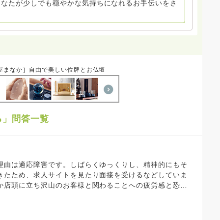
あなたが少しでも穏やかな気持ちになれるお手伝いをさ
屋まなか］自由で美しい位牌とお仏壇
る」問答一覧
理由は適応障害です。しばらくゆっくりし、精神的にもそ
きたため、求人サイトを見たり面接を受けるなどしていま
か店頭に立ち沢山のお客様と関わることへの疲労感と恐怖
こざなどもあったため、次はあまり人と関わらない仕事に
職場の面接を受け今は合否待ち中です。裏方作業の仕事の
業がメインのようで、人の顔色などに敏感で精神的に消耗