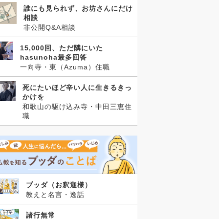
誰にも見られず、お坊さんにだけ
相談
非公開Q&A相談
15,000回、ただ隣にいた
hasunoha最多回答
一向寺・東（Azuma）住職
死にたいほど辛い人に生きるきっ
かけを
和歌山の駆け込み寺・中田三恵住
職
ブッダ（お釈迦様）
教えと名言・逸話
諸行無常