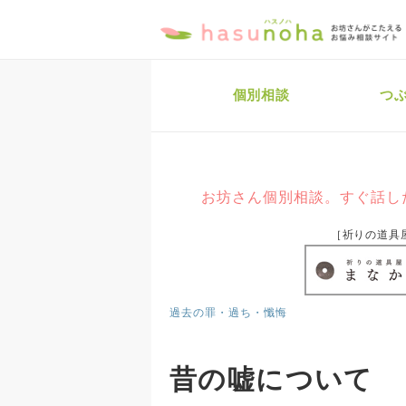
個別相談
つ
お坊さん個別相談。すぐ話し
［祈りの道具
過去の罪・過ち・懺悔
昔の嘘について