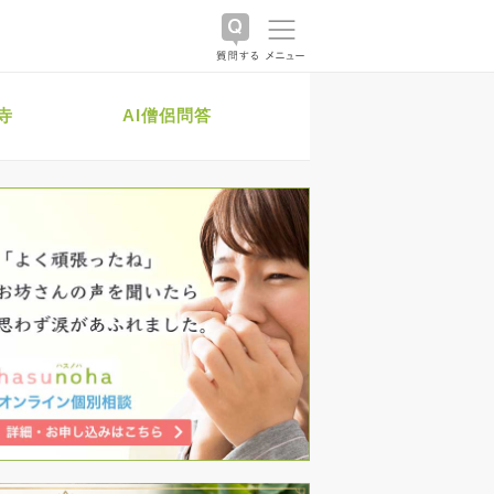
寺
AI僧侶問答