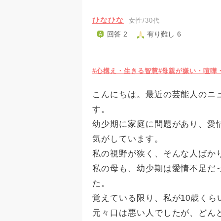
ひなひな
女性/30代
回答 2
有り難し 6
#心構え・生きる智慧
#母親が嫌い・喧嘩
こんにちは。最近の芸能人のニ
す。
幼少期に家庭に問題があり、愛
気がしています。
私の視野が狭く、そんな人ばか
私の母も、幼少期は愛情不足だ
た。
覚えている限り、私が10歳く
元々口は悪い人でしたが、どん