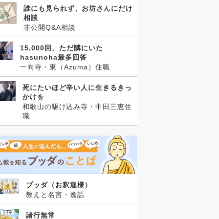
誰にも見られず、お坊さんにだけ
相談
非公開Q&A相談
15,000回、ただ隣にいた
hasunoha最多回答
一向寺・東（Azuma）住職
死にたいほど辛い人に生きるきっ
かけを
和歌山の駆け込み寺・中田三恵住
職
ブッダ（お釈迦様）
教えと名言・逸話
諸行無常