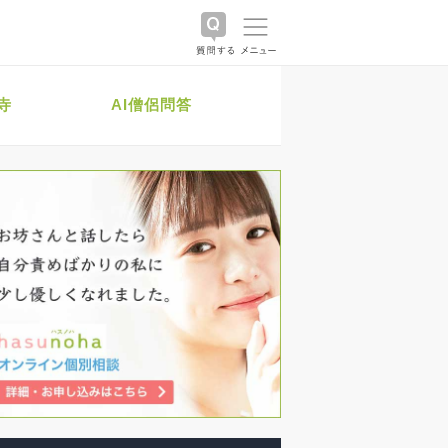
寺
AI僧侶問答