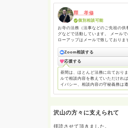
釋 孝修
個別相談可能
お寺の法務（法事などのご先祖の供
グなどで活動しています。 メールでの
ローアップはメールで致しておりま
カウンセリングセラピーをご希望の
amrita.offcourse@docomo.ne.
Zoom相談する
応援する
昼間は、ほとんど法務に出ておりま
ルで相談内容を教えていただければ
イバシー、相談内容の守秘義務は
沢山の方々に支えられて
拝読させて頂きました。