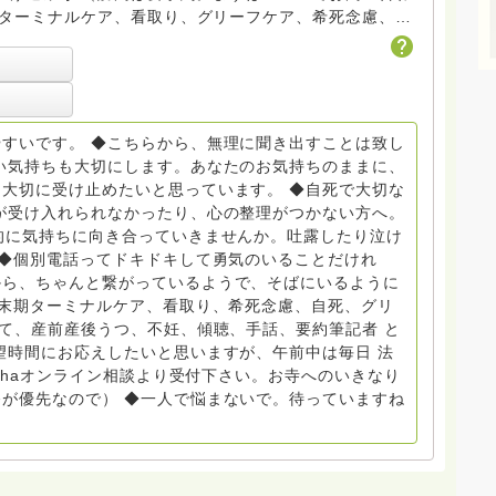
トDV、トラウマ、PTSD、傾聴トレーナー、手話、要約
学校 中学校支援員としても、ケアサポートをしていま
らから
すいです。 ◆こちらから、無理に聞き出すことは致し
般社団
い気持ちも大切にします。あなたのお気持ちのままに、
大切に受け止めたいと思っています。 ◆自死で大切な
griefcare.tomoshibi@icloud.com ◆GEは
が受け入れられなかったり、心の整理がつかない方へ。
 Equity 誰もが自分らしく生きることができる社会をめざ
的に気持ちに向き合っていきませんか。吐露したり泣け
 ◆個別電話ってドキドキして勇気のいることだけれ
から、ちゃんと繋がっているようで、そばにいるように
場で 総主任として勤めた経験も生かしつつ、お話できるこ
終末期ターミナルケア、看取り、希死念慮、自死、グリ
育て、産前産後うつ、不妊、傾聴、手話、要約筆記者 と
で。 来寺お問い合わせは⬇️こちらから
望時間にお応えしたいと思いますが、午前中は毎日 法
nohaオンライン相談より受付下さい。お寺へのいきなり
いません。お礼回答がある方を優先しています。 懇志応
が優先なので） ◆一人で悩まないで。待っていますね
は受け付けておりません。また夜中や早朝の電話もご遠慮
い。