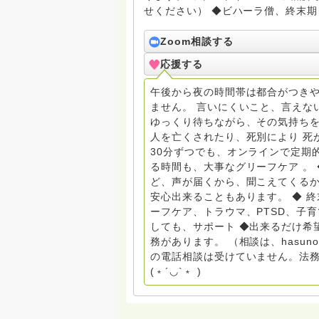
せください） ◆ビハーラ僧、終末期ターミナルケア、看取り、グリーフケア、希死念慮、自
死、産前産後うつ、育児、DV、デー
筆記、行政相談員、女性支援員、小
Zoom相談する
す。 ◆一般社団法人『グリーフケアともしび』理事長 【ともしび遺族会】運営 毎月 第１
応援する
金・昼夜2回開催（大阪駅前第3ビル） 14：00〜，18：00〜 お問い合わせ申込⬇️こち
griefcare.tomoshibi@icloud.com ＊この活動は皆さまのご支援により支えられておりま
午後から夜の時間帯は都合がつきや
す。ご協力をよろしくお願いします。 ゆうちょ銀行 口座番号 普通408-6452769 一
ません。 言いにくいこと、言えな
法人グリーフケアともしび ◆『ビハーラサロン おしゃべりカフェひだまり』 ビハーラ和歌
ゆっくり待ちながら、その気持ちを
山代表 居場所運営 問い合わせ申込⬇️こちらから 
人を亡くされたり、死別により 死
しもとサピュイエ 所属 （Gender
30分ずつでも、オンラインで定期
して）DV・女性支援 ◆認定NPO京都自死自殺相談センターSotto 元グリーフサポート委員長
る時間も、大事なグリーフケア 。
（2018〜2024） ◆保育士.幼稚園教諭.小学校教諭. レクリエーションインストラクター.中学
ど、声が届くから、聞こえてくる
校DV授業 10年間 保育 教育の現
安心出来ることもあります。 ◆ 
とがあれば 幸いです。 いつも あなたとともに。南無阿弥陀仏 ここでは、宗旨を問いませ
ーフケア、トラウマ、PTSD、子
ん。 まずは、ひとりで抱え込まない
しても、サポート ◆出来るだけ希
miehimeyo@gmail.com ※時間を割いて、あなたに向き合っています。 ですので、過去の質
務があります。 （相談は、hasu
問へのお返事がない方には、応えて
の電話相談は受けていません。法務
援も宜しくお願いします。 ※個別相談は、hasunohaオンライン相談より受け付けていま
(﹡´◡`﹡ )
す。お寺への いきなりの電話相談
ください。 法務を優先させてくださ