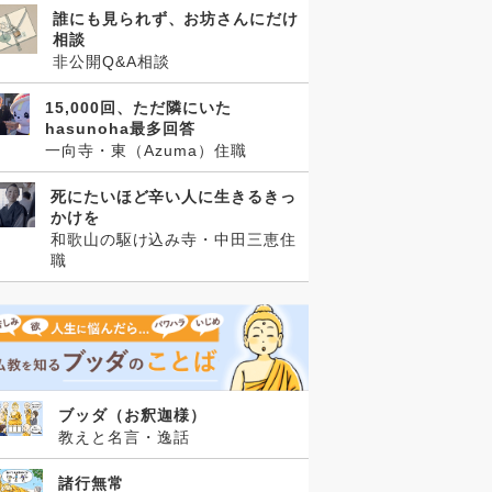
誰にも見られず、お坊さんにだけ
相談
非公開Q&A相談
15,000回、ただ隣にいた
hasunoha最多回答
一向寺・東（Azuma）住職
死にたいほど辛い人に生きるきっ
かけを
和歌山の駆け込み寺・中田三恵住
職
ブッダ（お釈迦様）
教えと名言・逸話
諸行無常