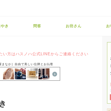
ぶやき
問答
お坊さん
お
たい方はハスノハ公式LINEからご連絡ください
屋まなか］自由で美しい位牌とお仏壇
き