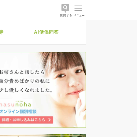
寺
AI僧侶問答