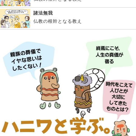
諸法無我
仏教の根幹となる教え