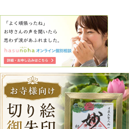
生や、現役で治療に当たられている先生にお尋ねしながら自
分の中の引き出しを更に広げたいと、意欲が湧き出ている母
の日です。 徒然となりましたが、本来ならばその日は仕事
を休めない日でしたのに、hasunohaのお坊さんがお導きく
ださったお陰で、上司も先輩も送り出してくださり、お寺の
参道で手に入れたお土産も喜んでくれました。一日、朝早く
から皆様方とご一緒できたことで、夕方仕事先へ戻ったあと
は、身も心も軽く仕事が一段と見違えるように捗り、たくさ
んのヒントが心に浮かび、職場でさらに良い評価を紡ぐこと
にも繋がっています。 その節は本当にありがとうございま
した。 今後とも、よろしくお願いします。