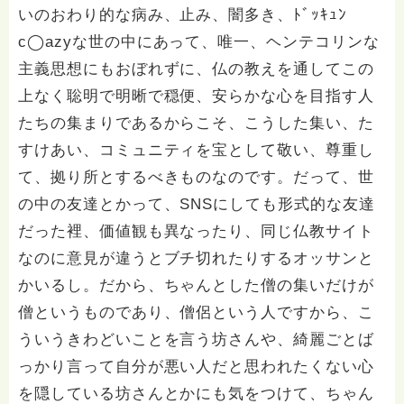
いのおわり的な病み、止み、闇多き、ﾄﾞｯｷｭﾝ
c◯azyな世の中にあって、唯一、ヘンテコリンな
主義思想にもおぼれずに、仏の教えを通してこの
上なく聡明で明晰で穏便、安らかな心を目指す人
たちの集まりであるからこそ、こうした集い、た
すけあい、コミュニティを宝として敬い、尊重し
て、拠り所とするべきものなのです。だって、世
の中の友達とかって、SNSにしても形式的な友達
だった裡、価値観も異なったり、同じ仏教サイト
なのに意見が違うとブチ切れたりするオッサンと
かいるし。だから、ちゃんとした僧の集いだけが
僧というものであり、僧侶という人ですから、こ
ういうきわどいことを言う坊さんや、綺麗ごとば
っかり言って自分が悪い人だと思われたくない心
を隠している坊さんとかにも気をつけて、ちゃん