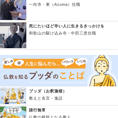
一向寺・東（Azuma）住職
死にたいほど辛い人に生きるきっかけを
和歌山の駆け込み寺・中田三恵住職
ブッダ（お釈迦様）
教えと名言・逸話
諸行無常
仏教の根幹となる教え