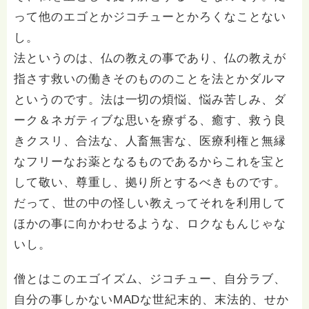
って他のエゴとかジコチューとかろくなことない
し。
法というのは、仏の教えの事であり、仏の教えが
指さす救いの働きそのもののことを法とかダルマ
というのです。法は一切の煩悩、悩み苦しみ、ダ
ーク＆ネガティブな思いを療ずる、癒す、救う良
きクスリ、合法な、人畜無害な、医療利権と無縁
なフリーなお薬となるものであるからこれを宝と
して敬い、尊重し、拠り所とするべきものです。
だって、世の中の怪しい教えってそれを利用して
ほかの事に向かわせるような、ロクなもんじゃな
いし。
僧とはこのエゴイズム、ジコチュー、自分ラブ、
自分の事しかないMADな世紀末的、末法的、せか