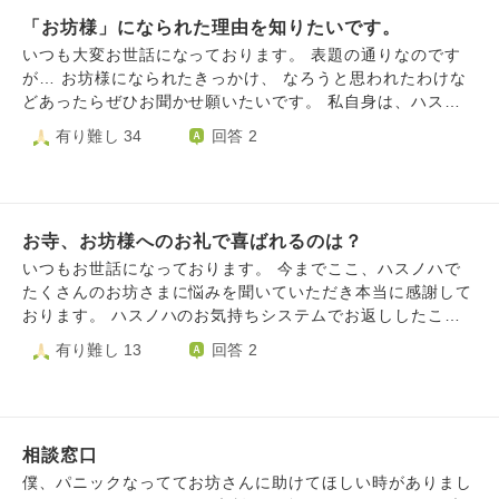
ときに作家デビューしているのに、きちんとまとまった作品
「お坊様」になられた理由を知りたいです。
は９作品しかありません。 【全作品一言あらすじ】 ①『遠
い山なみの光』（A Pale View of Hills, 1982） 戦後長崎
いつも大変お世話になっております。 表題の通りなのです
時代を回顧するイギリス在住の日本人主人公 ②『浮世の画
が… お坊様になられたきっかけ、 なろうと思われたわけな
家』（An Artist of the Floating World, 1986） 戦中にプ
どあったらぜひお聞かせ願いたいです。 私自身は、ハスノ
ロパガンダに加担した日本画家 ③『日の名残り』（The Re
ハをキッカケに仏教に非常に関心がありますが、 お恥ずか
有り難し 34
回答 2
mains of the Day, 1989） ある貴族の過ちを老執事が語
しいことに厳しいだろう修行を乗り越えられる自信が全くあ
る ④『充たされざる者』（The Unconsoled, 1995） 世
りません…。 そこでお坊様方のお話をお伺いしたく思いま
界的ピアニストのドタバタ劇 ⑤『わたしたちが孤児だった
した。 お忙しい中恐縮ですが、お教えいただけたら幸いで
ころ』（When We Were Orphans, 2000） 両親の行方
す。
を突き止めるために探偵になった主人公 ⑥『わたしを離さ
お寺、お坊様へのお礼で喜ばれるのは？
ないで』（Never Let Me Go, 2005） 特殊な事情を抱え
いつもお世話になっております。 今までここ、ハスノハで
た子供たちの成長譚 ⑦『夜想曲集』（Nocturnes, 2009）
たくさんのお坊さまに悩みを聞いていただき本当に感謝して
音楽と夕暮れをめぐる五つの短編 ⑧『忘れられた巨人』
おります。 ハスノハのお気持ちシステムでお返ししたこと
（The Buried Giant, 2015） 中世を舞台に息子を探す旅
もありますが、まだまだお礼できておらず、いつか助けてい
有り難し 13
回答 2
に出る老夫婦 ⑨『クララとお日さま』（Klara and the Su
ただいたお坊さま方のお寺に伺って直接お礼させていただき
n, 2021） AIロボットと人間との友愛を描く お坊さんは
たいと思っています。(それが夢です) ハスノハと出会ったこ
普段どんな小説を読まれているのか（あるいは、全く読まな
とで仏教に興味を持ち、近くのお寺の法話などに伺ったこと
いのか）、読まれるとしたらそれはどんな作家さんのどんな
もあるのですが、その際お聞きしても金銭は必要ないという
内容なのかをお教えくださると嬉しいです。 お忙しいとこ
相談窓口
ことだったのでお参りに多めにお金を入れました。 そこで
ろ恐縮ですが、ご回答くださると幸いに思います。ここまで
お聞きしたいのですが。 わたしは所謂、門徒さんや檀家と
僕、パニックなっててお坊さんに助けてほしい時がありまし
読んでくださり、ありがとうございました。