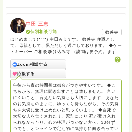
中田 三恵
個別相談可能
教善寺
はじめまして(*^^*) 中田みえです。 教善寺 住職とし
て、母親として、慌ただしく過ごしております。 ◆ゲー
トキーパー ご相談 駆け込み寺 （訪問は要予約。まずは
メールでお問い合わせください） ◆ビハーラ僧、終末期
ターミナルケア、看取り、グリーフケア、希死念慮、自
Zoom相談する
死、産前産後うつ、育児、DV、デートDV、トラウマ、
応援する
PTSD、傾聴トレーナー、手話、要約筆記、行政相談
員、女性支援員、小学校 中学校支援員としても、ケア
午後から夜の時間帯は都合がつきやすいです。 ◆こ
サポートをしています。 ◆一般社団法人『グリーフケア
ちらから、無理に聞き出すことは致しません。 言い
ともしび』理事長 【ともしび遺族会】運営 毎月 第１
にくいこと、言えない気持ちも大切にします。あなた
金・昼夜2回開催（大阪駅前第3ビル） 14：00〜，18：
のお気持ちのままに、ゆっくり待ちながら、その気持
00〜 お問い合わせ申込⬇️こちらから
ちを大切に受け止めたいと思っています。 ◆自死で
griefcare.tomoshibi@icloud.com ＊この活動は皆さま
大切な人を亡くされたり、死別により 死が受け入れ
のご支援により支えられております。ご協力をよろしく
られなかったり、心の整理がつかない方へ。30分ず
お願いします。 ゆうちょ銀行 口座番号 普通408-
つでも、オンラインで定期的に気持ちに向き合ってい