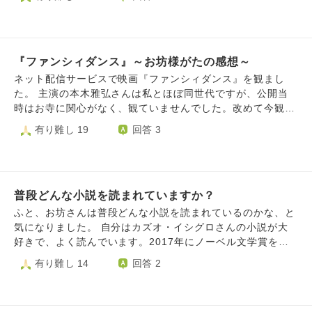
病のひとの気持ちはわからない、逆に教えてほしい』のよう
な投稿をしてるお坊さんと一般の方『お坊さんは病まないの
か』というやりとりを目にしました。そのお坊さんからの返
答は見当たらなかったので、こちらに質問させていただきま
『ファンシィダンス』～お坊様がたの感想～
した。 ②上記のやりとりをしてる一般の方の質問が興味深か
ったので、おききしたいです。うろ覚えですが、 『感じて
ネット配信サービスで映画『ファンシィダンス』を観まし
いることこそ生きていると言うことだと思っている。地獄も
た。 主演の本木雅弘さんは私とほぼ同世代ですが、公開当
苦しさ痛さ熱さを感じる、なら生き続けているということで
時はお寺に関心がなく、観ていませんでした。改めて今観る
すか？生きることが地獄と言うことですか？』 という内容
と、とてもコミカルで楽しい作品で、「もっと早く観ておけ
有り難し 19
回答 3
だったと思います。『地獄も天国も生きている今に全て在
ばよかった」と思いました。（当時のバブル時代の雰囲気も
る』ということですか？
懐かしいです） この作品はお寺での厳しい修行が見どころ
ですが、実際に修行を経験されたお坊様方のご感想や体験
談、ツッコミをぜひ伺ってみたいです。 たとえば―― 「こ
普段どんな小説を読まれていますか？
こに共感した」 「ここは現実ではあり得ない」 「自分の時
はもっとツワモノがいた」 「私はこんな失敗をやらかし
ふと、お坊さんは普段どんな小説を読まれているのかな、と
た」 ……などなど。 宗派や時代は問いません。皆さまのリ
気になりました。 自分はカズオ・イシグロさんの小説が大
アルなお話を楽しみにしています。
好きで、よく読んでいます。2017年にノーベル文学賞を受
賞された方です。日本に住んでいたのですが父親の仕事の関
有り難し 14
回答 2
係で５歳のときに渡英された方で、20代のときにイギリス国
籍を取得された作家さんです。 今年11月８日（土）で71歳
になられるイシグロさんですが、寡作な作家のため、25歳の