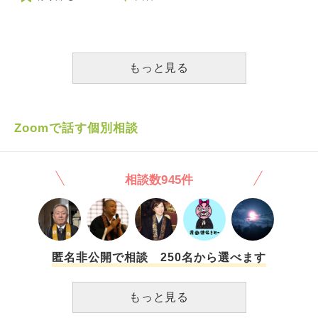
療学(指圧)の実践をしました。咳の原因は、後ろ向きに体を
よじって、緊張気味でうつむきがちなの多くの御年配の方々
の顔を見ながら高い声を出し続けたために、酷使したお喉に
邪気が…自然と絞り出すように咳が体のサインとしてあらわ
れたようにお見受けしました。 ですから、バスを降りた
もっと見る
時、ゆっくりと後続の方々がお出でになるまでのほんの僅か
なひとときに、咳に効くツボを快圧、と、さらにその場で、
腹式呼吸をわかりやすくイメージできるように言葉にしてお
伝えした結果、その後の本番では呼吸が乱れる様子なく、お
Zoomで話す個別相談
咳も一切出ることなく、落ち着きを取り戻された模様でし
た。 このように「診断、即治療」をモットーとした、指と
心が成す思いやりの予防医学、日本の伝統医療をお寺でも継
相談数945件
いでいきたい、故に学校へ入りたいと、前から仏さまにお願
いしてきたことが「あなたならできる、思ったことをすぐに
行動に現してご覧なさい」と仏さまのお達しどおりに動いた
結果、ひとつの望みが実現した一日でした。 余談ですが、
午後の次第まで進み、お席を立たれた時に「お咳、治りまし
たね」と具合をお尋ねしたところ、「実は、〇〇性〇〇炎
匿名非公開で相談 250名から選べます
で…」その方の既往について、さらにお話を伺うことができ
ました。「からだの炎症は、こころの炎症。心身一如」おそ
もっと見る
らくそちらも、治す方法がある、こうすれば良いのでは、と
直感した訳ですがまだまだ修行中なので、学会の指導員の先