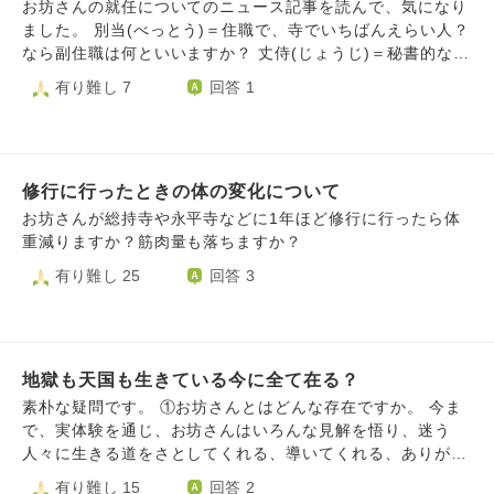
お坊さんの就任についてのニュース記事を読んで、気になり
ました。 別当(べっとう)＝住職で、寺でいちばんえらい人？
なら副住職は何といいますか？ 丈侍(じょうじ)＝秘書的な
人？ こういうお坊さんの役職名一覧について、詳しくわか
有り難し 7
回答 1
るサイトはないでしょうか。 もしご存じでしたら、ご教示
頂ければ幸いです。何卒よろしくお願い申し上げます。
修行に行ったときの体の変化について
お坊さんが総持寺や永平寺などに1年ほど修行に行ったら体
重減りますか？筋肉量も落ちますか？
有り難し 25
回答 3
地獄も天国も生きている今に全て在る？
素朴な疑問です。 ①お坊さんとはどんな存在ですか。 今ま
で、実体験を通じ、お坊さんはいろんな見解を悟り、迷う
人々に生きる道をさとしてくれる、導いてくれる、ありがた
い存在だと思ってきました。SNSで『お坊さんだから、精神
有り難し 15
回答 2