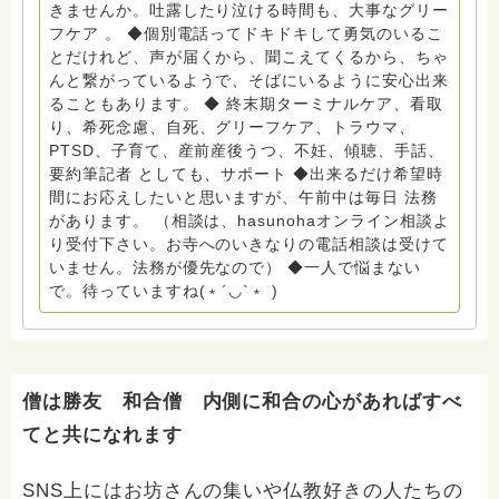
6452769 一般社団法人グリーフケアともしび ◆『ビハ
きませんか。吐露したり泣ける時間も、大事なグリー
ーラサロン おしゃべりカフェひだまり』 ビハーラ和歌
フケア 。 ◆個別電話ってドキドキして勇気のいるこ
山代表 居場所運営 問い合わせ申込⬇️こちらから
とだけれど、声が届くから、聞こえてくるから、ちゃ
griefcare.tomoshibi@icloud.com ◆GEはしもとサピュ
んと繋がっているようで、そばにいるように安心出来
イエ 所属 （Gender Equity 誰もが自分らしく生きるこ
ることもあります。 ◆ 終末期ターミナルケア、看取
とができる社会をめざして）DV・女性支援 ◆認定NPO
り、希死念慮、自死、グリーフケア、トラウマ、
京都自死自殺相談センターSotto 元グリーフサポート委
PTSD、子育て、産前産後うつ、不妊、傾聴、手話、
員長（2018〜2024） ◆保育士.幼稚園教諭.小学校教諭.
要約筆記者 としても、サポート ◆出来るだけ希望時
レクリエーションインストラクター.中学校DV授業 10年
間にお応えしたいと思いますが、午前中は毎日 法務
間 保育 教育の現場で 総主任として勤めた経験も生かし
があります。 （相談は、hasunohaオンライン相談よ
つつ、お話できることがあれば 幸いです。 いつも あな
り受付下さい。お寺へのいきなりの電話相談は受けて
たとともに。南無阿弥陀仏 ここでは、宗旨を問いませ
いません。法務が優先なので） ◆一人で悩まない
ん。 まずは、ひとりで抱え込まないで。 来寺お問い合
で。待っていますね(﹡´◡`﹡ )
わせは⬇️こちらから miehimeyo@gmail.com ※時間を割
いて、あなたに向き合っています。 ですので、過去の
質問へのお返事がない方には、応えていません。お礼回
答がある方を優先しています。 懇志応援も宜しくお願
いします。 ※個別相談は、hasunohaオンライン相談よ
僧は勝友 和合僧 内側に和合の心があればすべ
り受け付けています。お寺への いきなりの電話相談は
てと共になれます
受け付けておりません。また夜中や早朝の電話もご遠慮
ください。 法務を優先させてください。
SNS上にはお坊さんの集いや仏教好きの人たちの