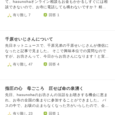
いうものにはなっておらず、特に決まったお寺だけにお世話
て、hasunohaオンライン相談もお金もかかるしすぐには相
になっているというわけではありません。 いつかハスノハ
談できないので、お寺に電話しても構わないですか？ 精神
でお世話になったお寺にお礼に伺うときも、今現在の近くの
的に不安定が続いてて寂しい時や緊急の相談窓口教えてくだ
有り難し 7
回答 1
お寺にも、お礼の気持ちを伝えるのはどのようにするのがベ
さい。
ストでしょうか？ 個人的には「金銭」という形でお渡しし
たいのですが失礼になりますか？ この質問自体失礼だった
ら大変申し訳ありません。 無知でお恥ずかしいですがどう
かよろしくお願いいたします。
千原せいじさんについて
先日ネットニュースで、千原兄弟の千原せいじさんが僧侶に
なったと記事で見ました。 そこで興味本位での質問なので
すが、お坊さんって、今日からお坊さんになります！と宣言
したら、お坊さんになれるものなのでしょうか？ ある程度
有り難し 47
回答 4
の修行などをしないと、お坊さんと名乗れないのでしょう
か。 勝手にめっちゃ苦しい修行をしてお坊さんになるイメ
ージだったので気になりました。 仕組みがよく分からない
ので、教えてください
指圧の心 母ごころ 圧せば命の泉湧く
先日、hasunohaのお坊さんの法話をお聴きする機会に恵ま
れ、お寺の全国の集まりに参加することができました。 バ
スの中で、お咳の止まらなくなった方がいらしたので、会場
に入る前のほんのわずかな陰で、兼ねてから勉強していた治
有り難し 23
回答 1