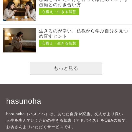
愚痴との付き合い方
心構え・生きる智慧
生きるのが辛い、仏教から学ぶ自分を見つ
め直すヒント
心構え・生きる智慧
もっと見る
hasunoha
hasunoha（ハスノハ）は、あなた自身や家族、友人がより良い
人生を歩んでいくための生きる知恵（アドバイス）をQ&Aの形で
お坊さんよりいただくサービスです。