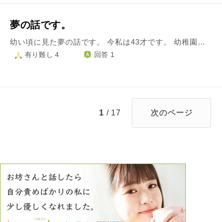
夢の話です。
幼い頃に見た夢の話です。 今私は43才です。 幼稚園に入るか入らないかくらいの頃に見た夢の話なんですが、いまだに覚えているのでなんか理由があったかなと気になっています。 夢は、真っ暗で何もない空間に片方の掌をこちらに向けたすごく大きな仁王像のようなモノが立ってるんですが、私はその足元で遊んでいて、「あ、そろそろ行かなきゃ」って歩き出した時に振り返ったら仁王像のようモノがすごく太い声で「ずっと見てるからな」と言っただけの夢です。 そこで目は覚めました。 仁王像はとても怖い顔をしていましたが、夢の中の幼い私は怖がる事もなく安心して遊んでました。 私の親はキリスト教で仏教とは全く触れ合った事がありません。 なので当時はその仁王像のようなモノが何なのかわからなかったけど、30才頃にパソコンで見た東大寺の金剛力士像が夢に出てきた仁王像とすごく似てました。 でも1人でした。 なんか意味とかあったのかなぁといまだに気になってます。 よろしくお願いします。
有り難し 4
回答 1
1
/ 17
次のページ