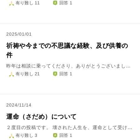
有り難し 11
回答 1
2025/01/01
祈祷や今までの不思議な経験、及び供養の
件
昨年は相談に乗ってくださり、ありがとうございました。 相談事ではないのですが、不思議なことを経験したことがあります。 ４、５年くらい前に品川の小さな神社で祈祷をしていただきました。目は瞑っていましたが、私はその時に高千穂のような景色が浮かび、手足もぽかぽかになりました。そのことを宮司さんにお伝えしたところ、視えた人がいたと喜んでおりました。 また、小さい頃から油揚げが好きなのですが、宮司さんに背中を温めてもらったところ、あんなに食べていた油揚げへの興味がぱたりとなくなったのです。たまには食べますが、単体で食べることはなくなりました。狐の生まれ変わりなんじゃない？と親戚や親に言われていたくらいの、油揚げ好きでした。あれは今でも不思議です。 また、地元の鹿島神宮に行った際には、神聖だ、と分かることもあります。空気が澄んでいるんですよね。だからこそ怖いのもあります。 不思議なことに、寺や神社に行っても静電気などや荒天にはならず、迎えられているのかな？と感じます。昔から住んでいた地域が信心深いところだったのもあり、そのせいかもしれません。神様仏様はよく見ているなあ、と思いながら過ごしています。 話は変わるのですが、供養のためにはお水と炊いたお米や好物などを供えればよろしいでしょうか？一人暮らしで仏壇がないため、テーブルに置いております。他にこうした方がよいよ、ということがあれば教えていただきたいです。 感謝の気持ちを忘れずに今年も過ごしていきたいです。よろしくお願いいたします。
有り難し 21
回答 1
2024/11/14
運命（さだめ）について
２度目の投稿です。 壊された人生を、運命として受け入れてから少しずつ毎日が良くなってはいるのですが もう１つ悩みがあります。 私には結婚する予定の男性がいたのですが、 私より穏やかで、ふつうの人生を謳歌する女性の方が選ばれてしまいました。 相手の方も、その女性の肩を持つばかりで味方してくださる方もおらず、その話はなかった事にはなったのですが…。 その女性は、とても善い人ではありますが少し狡いところがありました。本人は意識してはいないようですが、男性に対してあまり褒められた接し方ではなかったように思います。 （私の人生を見るかぎり、そんな事を言える立場ではないのですが…） そういった女性や、その女性の周りの女性たちを見ていると、私や私の周りの女性たち（友人などです）の方が、運命を受け入れて生きているので運も何もかもが良いように思えます。 でも、実際には苦労するのは私や私の周りの人たちで、結婚する予定だった男性を取り去った元友人のような女性は私たちのような苦労はしていません。 魂年齢や、カルマの差でもあるのでしょうが、魂年齢が若い人たちが羨ましく思えます。 小難しく記載する事ではないのですが、狡さというものに大きな怒りを感じます。 私自身もそういったところがありますが、そういった女性たちの行く末というものが私たちより幸せであるとしたら、あまり納得はいきません。 そういった女性たちは私たちのような女性たちを見下ろしてこき下ろすのが上手いようですが、いつもいつも我慢して、そういった女性たちの相手（というか、子守り…！？）をしている私たちとその女性たちの運や運命の差は一体どういったものなのでしょうか？ 幸せという誰もが求めるものに対して、素直だからでしょうか？ 私も、素直ではありたいのですが今の現状があまりに辛すぎてそうなれるものか不安です。 恨みつらみがなければ、良いのかもしれませんね。 元友人のように生きたい私からの質問でした＾＾
有り難し 3
回答 1