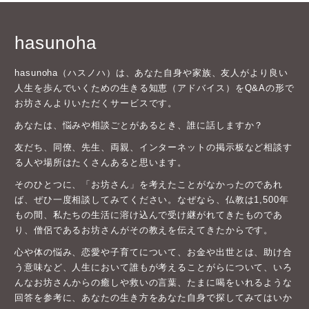
hasunoha
hasunoha（ハスノハ）は、あなた自身や家族、友人がより良い
人生を歩んでいくための生きる知恵（アドバイス）をQ&Aの形で
お坊さんよりいただくサービスです。
あなたは、悩みや相談ごとがあるとき、誰に話しますか？
友だち、同僚、先生、両親、インターネットの掲示板など相談す
る人や場所はたくさんあると思います。
そのひとつに、「お坊さん」を考えたことがなかったのであれ
ば、ぜひ一度相談してみてください。なぜなら、仏教は1,500年
もの間、私たちの生活に溶け込んで受け継がれてきたものであ
り、僧侶であるお坊さんがその教えを伝えてきたからです。
心や体の悩み、恋愛や子育てについて、お金や出世とは、助け合
う意味など、人生において誰もが考えることがらについて、いろ
んなお坊さんからの癒しや救いの言葉、たまに喝をいれるような
回答を参考に、あなたの生き方をあなた自身で探してみてはいか