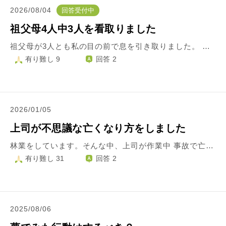
2026/08/04
回答受付中
祖父母4人中3人を看取りました
祖父母が3人とも私の目の前で息を引き取りました。 同居していた祖父はお医者様から「そろそろ危ないかもしれない」と言われてから一晩持ち堪え、私が在宅の時間に合わせるように亡くなりました。祖母も同じように、母に呼ばれた私が祖母の部屋に向かってすぐに息を引き取りました。先日唯一残っていた遠方に住む祖母ですが、なぜか無性に「祖母が呼んでいる」ような気がして、空港に向かう途中に容態が悪化したと連絡があり、私が病院に到着してから30分後に亡くなりました。 これほど狙い澄ましたように私の目の前で祖父母が亡くなると、側から見るとただの偶然でしょうが、「私に何か原因があるではないか？」と心の片隅で思ってしまいます。亡くなった祖父母にも仏様にも失礼な考えであることはわかっていますが、私と違い両親や弟は予定が合わなかったり家を空けていたりと一度も祖父母の死に目に立ち会えていないことを考えると、何かの力が働いているのではないかと思わずにはいられません。 私のような方とお会いになったことはありますか？仏様の教えで、私のような人間のことを何か表す言葉や状態はあるのでしょうか？ ご教授いただけますと幸いです。
有り難し 9
回答 2
2026/01/05
上司が不思議な亡くなり方をしました
林業をしています。そんな中、上司が作業中 事故で亡くなってしまいました。腰から下は骨が全て折れ血管を切りほぼ即死状態だったようです。警察の方や会社内でも不思議で捜査があまり進んでいません。不思議というのも ①普段は機械の近くに近づかない人がその日はすぐ近くに近寄っていたこと ②亡くなる1週間程前から毎晩うなされ自分が死ぬ夢を毎日見るといっていったこと ③いつもは冗談ばかりで口が悪い方なんですが亡くなるその日は午後から急に何を言っても上の空で反応も薄くぼけっとしてる様子 ④再婚してるんですが元奥さんの家系が自殺家系らしく元奥さんも自殺なさって亡くなっていたこと ⑤その日に限ってチェンソーが全部故障したこと ⑥馬が大好きな方で馬の話をいろいろ聞かされていましたが、亡くなった後わかったんですが、そんな馬の話はなくそんな馬も存在していなく亡くなる前からもう夢をみていたんじゃないかと言われる 会社内でも元奥さんに連れて行かれたのではと話になっています。何か似たような話でもありましたら教えてほしいです。
有り難し 31
回答 2
2025/08/06