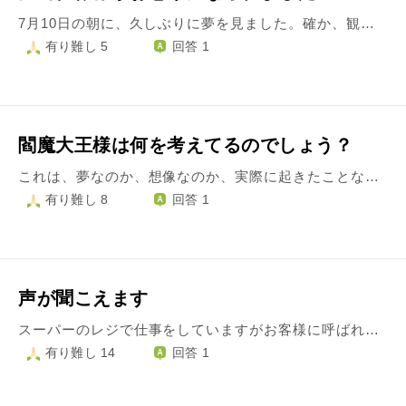
7月10日の朝に、久しぶりに夢を見ました。確か、観音様？に怒られる？ような夢を見ました。 自分的にとても不安だったので相談させて頂きました。 夢の詳細ですが、 どこか旅行でも行っているような感じで、確か仏像様が観音様と仰っていたと思います。 学校の友人とそこの御堂の小さな赤い大きな門の模型のようなところにならんでいました。 御堂のようなところで私は大声を出したりしていたと思います。 その模型のようなものがあり、髪の毛を油で整えて、その後に覗き穴のようなものを覗くと仏像様が覗いた人に警告を与えてくれるというものでした。 何も異常がない時は、そのまま終わるのですが、脳が小さい？などの警告の時はなにか音が発されるという覗き穴で。 私が髪の毛を整え、その覗き穴（黒色）を覗くと、御堂の中に「ブオォー！！」という法螺貝を大きく鳴らしたような音が聞こえました。 夢の中のお坊さんが「御怒りになられたようです」 と言ったところで夢が覚めました。 妙にリアルな夢で耳鳴りがしました。 最近、私は部活でのストレスなどでぐじぐじしたり、すぐ家に帰ってきてしまって泣いたり生活リズムが崩れてしまっています。 この夢は私へのなにか警告やお怒りの夢のでしょうか？ この夢でお怒りになられた理由は、 生活リズムなどが崩れていることに対してにお怒りになられたのでしょうか？ それとも御堂で大声を出したからでしょうか？ とても起きて不安になりました。 どうか夢のことなのですが回答お願い致します。
有り難し 5
回答 1
閻魔大王様は何を考えてるのでしょう？
これは、夢なのか、想像なのか、実際に起きたことなのか、曖昧なのでなんとも言えません。 まず、聞きたいことは、閻魔大王様は、地獄から現実とかに追い返すことはあるのでしょうか？ 私の記憶の中で、赤い顔をした、閻魔大王様なのか、わかりませんが、ネットで調べた写真と見た目がかなり似てました。 その方から、貴様はここに来るところじゃない！出てけ！みたいなことを言われた記憶があるような、ないような曖昧です。 なので、閻魔大王様が、追い返すなんてことあるのでしょうか？ 答えてくださったら嬉しいです。
有り難し 8
回答 1
声が聞こえます
スーパーのレジで仕事をしていますがお客様に呼ばれた気がして探すと誰も呼んでいない 気のせいかもしれないですが車を運転中にお線香の匂いがしたり 頬(左)だけなんですが 殴られるんです 痛みがあるのです
有り難し 14
回答 1