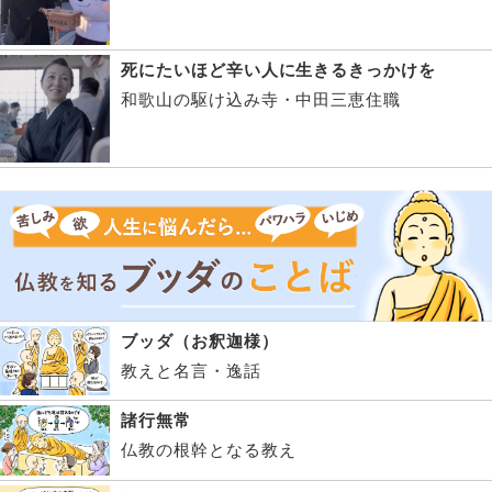
死にたいほど辛い人に生きるきっかけを
和歌山の駆け込み寺・中田三恵住職
ブッダ（お釈迦様）
教えと名言・逸話
諸行無常
仏教の根幹となる教え