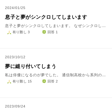
2024/01/25
息子と夢がシンクロしてしまいます
息子と夢がシンクロしてしまいます。 なぜシンクロしてしまうのか、仏教の世界ではどのように捉えるのか教えていただけますと幸いです。 息子は現在２歳半になります。 新生児の頃からたまに私と夢がシンクロすることがありました。 まだしゃべれない赤ちゃんの頃は、私が怖い夢をみていたり助けてほしい夢をみている時は、タイミングよくいつも泣いて起こしてくれました。 又、夫ではない別の男性と仲良くしてる夢のときもよく泣いて起こされました…笑 赤ちゃんの頃は、たまたまいつもタイミングが重なって泣き出してるんだろうと思っていました。 しかし、しゃべれるようになってからは、夢の内容を話すようになったので、同じ夢をみていると感じるようになりました。 先日は、私がお菓子を食べている夢をみていると、「おかしーー！！」と大声で寝言を言っていました。 又、昨日の夢では、知らないお母さんが息子を亡くされて泣いていて、その方のそばで私自身も息子を亡くす想像をして一緒に悲しんでいる夢をみていたら、 「ママー！！」と泣きながら起きたので、怖い夢でもみたの？ときいたら、 「自分、いない…ママ、こわいゆめ」と言いました。おそらくその時も私のみた夢と同じ夢をみていたのだと思います。 こどもを産むまではこんなこと一切ありませんでした。 どうしてシンクロしてしまうのかよくわかりませんし、あまりにも続くのでだんだん怖くなってきました。 このままずっと私の夢をみられてしまうのかとおもうとちょっと不安です… ちなみに、生後5ヶ月になる次男とはシンクロしたことは一回もありません。 一体、長男と私はどのような関係なのでしょうか。こどもの時期ならではのちょっとした霊感？なのでしょうか。 いつかシンクロしなくなるのでしょうか。 なにかお分かりになることがあれば教えていただけますと幸いです。 宜しくお願いします。
有り難し 3
回答 1
2023/10/12
夢に縋り付いてしまう
私は俳優になるのが夢でした。 通信制高校から系列の専門学校に通うつもりでしたが、家が生活保護を受けているので学費の不安や自分でアルバイトなり努力して夢を追うのを躊躇い、就職しました。 それから3年経ち、好きな舞台が出来たことでまた俳優を目指したいと思うようになりました。ですがなんの特技も技術も無いまま20歳を過ぎ、しかもうつ病と診断され毎日生きるのが辛い状態です。 毎日、学生時代に勉強や他の習い事を頑張らなかったこと、諦めずにがむしゃらに夢を追いかけなかったことを後悔しています。 今ではもう新しい世界に入り込むことも怖く、落ち着いた生活を崩してしまうのが恐ろしいです。 また、オーディションに受かっても結局何年もギリギリの生活を続けながら大成するかも分からない夢を追いかけないといけないという現実に怯えてしまいます。 それでも輝かしい世界に憧れて縋り付いてしまう自分がどうしようもなくて、成功した人たちを羨ましく思う自分が大嫌いです。 このままだと自分の支えになってる好きな舞台まで見れなくなりそうで怖くて、この先死ぬまで夢を叶えられなかった私を抱えて生きないといけないのが辛いです。 どうしたらキッパリ夢を諦められるのでしょうか。
有り難し 15
回答 2
2023/09/24