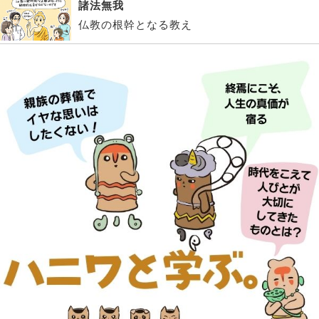
諸法無我
仏教の根幹となる教え