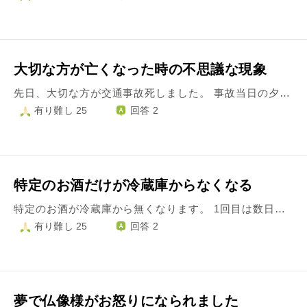
大切な方が亡くなった時の不思議な現象
先日、大切な方が交通事故死しました。 事故当日の夕方から私は高熱(40度)を発生し寝込んでいました。 その相手に今こんな状態ですとLINEでメールしたら、とにかく温かくして寝てくださいとメール有りました。 うんわかったと返信し、それが最後のやり取りでした。 その後も私は熱が引かない状態で何か意味不明な輪ゴム見たいな物がいっぱいあってそれを一生懸命にかき分けている自分の夢を見ていたのです。 私がそんな状態で相手の方が夜中の23時に事故に合い2時間後に亡くなりました。 このような体験は単なる偶然だったのでしょうか？ それともこれは何かをお互いに伝えたい意思の現れだったのでしょうか？ また私から、例えば帰りの道中運転気をつけてねとか、ちょっと車止めて深呼吸してとか、そう言う一声が有ったら相手の方は助かったのではないかとか? 人は生まれてからいつかは死を迎えます。 相手が亡くなったのは、その人の命の寿命を迎えたのでしょうか？
有り難し 25
回答 2
特定のお酒だけが冷蔵庫からなくなる
特定のお酒が冷蔵庫から無くなります。 1回目は数日前のこと。 お酒を買う本数は決まっているのですが、3本買ったうちの1本のみ冷蔵庫から忽然と姿を消しました。 レシートにはきちんと3本購入したことが書いてあります。 冷蔵庫の中を探しても、周りを探しても、いくら探しても見つかりません。 ですが、もしかしたらスーパーで購入後、家に帰るまでに落としてしまったのかもしれない、など話して何となく腑に落ちないもののその日は終わりました。 そして今日、またしてもお酒が消えたのです。 今日も3本買ったうちの1本のみ。 同じことがまたしても起こり、流石に気味が悪いと感じています。 今日は買い物から帰ってきてから、冷蔵庫のある部屋に長時間 誰も居ない時間がありませんでした。 なので、第三者が侵入して盗っていったということは無いかと思います。 （そもそもお酒1本を盗むというのもおかしな話です） 今回もレシートを確認しましたが、やっぱりきちんと3本買っているのです。 家族は全員、お酒を飲み（買い）ますがそれぞれ好みが違い、被害に遭うのは母のお酒のみです。私のお酒に至っては飲まずに何週間も冷蔵庫に入れているものもありますが、消えずにそのまま。 他のお酒はもちろん、食べ物、金銭、ほか盗られてるものはありません。 特定のお酒1本、それだけです。 自分含め、他の家族も絶対にやっていない、といいます。 母親自身が無意識のうちに飲んでしまっている、というのも考えられません。（その場合、他の家族が確実に目撃しているはずなので） 一体、この現象は何なんでしょうか。 見えない何かによる行為の可能性はありますか？ あまりにも、不思議で怖いです。 こんなことが今後も続くかもしれないと思うと、気が狂いそうな気持ちです。
有り難し 25
回答 2
夢で仏像様がお怒りになられました