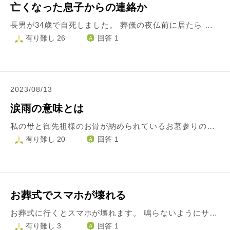
亡くなった息子からの連絡か
長男が34歳で自死しました。 葬儀の夜仏前に居たら 謎の写真が私のスマホの中に10枚ほど保存されていました。後で気づき、時間を確かめるとその頃なんです。 鮮やかな、赤 紫 黄色の 肌の上に絵の具を流したような、腸内フローラの絵のようなです。 不思議で仕方なく、悲しむ私への息子のメッセージなのか、先生のお言葉いただきたいのです。
有り難し 26
回答 1
2023/08/13
涙雨の意味とは
私の母と御先祖様のお骨が納められているお墓参りの後、帰ろうと車に乗る間際に毎年必ずといっていい程、涙雨が降ります。 また、以前母の納骨の際には、お経をあげていただくはずのお坊さんが遅刻をして2～3時間滞在時間が長くなったりしたことがありました。 私の親族が「お母さんがまだ私たちに 帰らないでと引き留めているのかもしれないね。」と言っていました。 その他、別の年にはお墓の掃除中に雨が降っていたのにお坊さんにお経をあげていただいている間にフと空をみると私たちのお墓の真上だけぽっかり雲がなく日の光が差していたということもありました。なんともいえない不思議な出来事でした。 涙雨のことも親族と「どんな意味があるのかねぇ。なにか伝えたいのかなぁ。」と話しています。 「意味などないのでは？たまたまだよ」と思う方もいると思いますが、何かこのことについて回答いただければと思います。よろしくお願いします。
有り難し 20
回答 1
お葬式でスマホが壊れる
お葬式に行くとスマホが壊れます。 鳴らないようにサイレントモードか機内モードにしていました。 これまでに数回、自分の親族や自分の先輩など、お葬式に参列したことがあります。 不思議なことに、自分のスマホが壊れます。 急に音楽とかナビの案内声が鳴り出して、画面は暗いままで音が止まらない・・ようなことが起こります。 そして、スマホはそのまま使えなくなり、買い替えるという流れになります。 お葬式という場面で、不具合というか同じことが起こるのでモヤモヤします。 持っていかないのが安全なのかなとも考えています。 このようなことは偶然なのでしょうか？
有り難し 3
回答 1