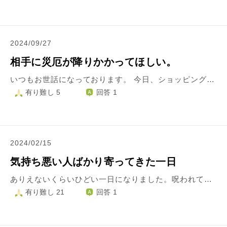
2024/09/27
相手に災厄が降りかかってほしい。
いつもお世話になっております。 今日、ショッピングセンターにて20代4人組に脅されました。 私が、とある店舗の写真を撮ろうと思い(SNSにUPしようと思いました)、携帯を向けたら人が居たので辞めました。 すると、20代4人組が5分ほど付きまといをしてきて、『写真撮った？データ見せろ』と言ってきたのです。ですが、こちらは写真なんて撮ってないので、データもあるはずがありません。なので見せたのですが、納得出来ない様子で『ごみ箱も見せろ』と言われましたが、古い機種なのでごみ箱もあるはずもなく。 それでも納得せず、『警察呼ぶぞ』と言われるので『呼んだら良いけど』と言い返しました。すると不利だと思ったのかちょっと怯み、今度は『なんで携帯を向けた？おかしいだろ』とくってかかってきだしました。『店舗の写真を撮りたかっただけだし』と言うと、『言い訳だろ。もう行け。何かしたら殺すぞ。』と脅し(捨て台詞？)にかかってきました。 なのでセンターコートの社員さんに、相談をかけました。この時も、相手はかなり不審な行動をとっていました(ヤバいと思ったか、ウロウロしながら監視してました)。 その後、警察に相談をかけた所『貴方(私)がそういう風に見える行動を取ったかもだけど、この輩は(警察官が本当に言った)やりすぎ。こういう輩は何するか分からんから、相手にしてはいけない。納得出来ないだろうけど、深追いは駄目。他でも同じような事をする。必ず警察沙汰になる。それまで待って今回は我慢してほしい。只、記録は残す。』と言われました。が、私は納得出来ません。 確かに、誤解されるような事をした私も悪かったです。だからと言って、『殺すぞ』と言われる様な事はしてないです。 簡単に『殺すぞ』なんて言うような人には、生き地獄をみてほしい。己に返ればいい。苦しめばいい。はっきり言って、人生破滅すればいい。そうなれば因果応報・自業自得とも思いますし納得出来ます。人に『殺すぞ』と言うという事は、そういう事だとも思います。 私も言い過ぎでしょうが、言いがかりをつけられ、誤解だったにも関わらず『殺すぞ』と言った人間には、それくらい言わないと気が済みません。本来なら、同じ土俵場所に立ちたくも無いのですが・・・。 読みにくい文章で、気分も害されるかもですが、こういう場合、どうすれば納得出来るのでしょうか。宜しくお願いします。
有り難し 5
回答 1
2024/02/15
気持ち悪い人ばかり寄ってきた一日
ありえないくらいひどい一日になりました。呪われてるんじゃないかというくらい。 ・店で物を見ていたら、自分が横にズレたら横からじわじわと寄ってこられる。距離が近くて気持ち悪く、全く反対方向の商品棚に行ったのに、同じとこにきて横からまたじわじわこられる。 ・とにかく行くとこ行くとこ邪魔をされる。ガラガラなのに、自分がいるとこに近寄ってくる。入口でボケっと立つ老人がいて入れない。 ・レジで会計中、次の人がすごい近い距離で待つ。自分の買い物カゴの前に立たれる。 今日着ていた服を全部捨てました。なんで呪われてしまったんでしょうか。なんでこんなに寄ってくるのでしょうか。気持ち悪いです。なんで寄ってくるの？？？寄ってこないでよ！
有り難し 21
回答 1