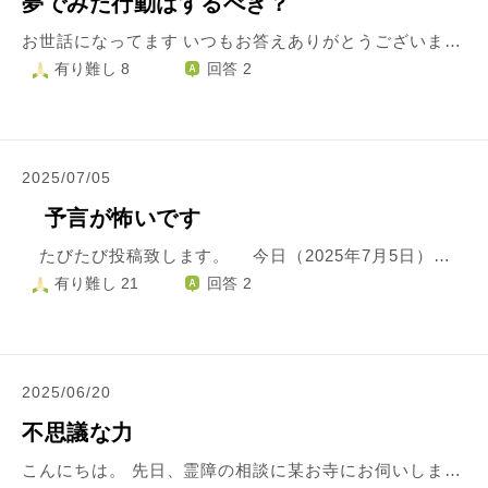
夢でみた行動はするべき？
お世話になってます いつもお答えありがとうございます。 おかげさまで母との関係がよくなった気がします。 先日、旧友にメッセージを送る夢を見ました。その子は、女の子で結婚もし子供もいます。 その子に、今更ながらメッセージを実際に送りたい気持ちになっています。 しかし、前回も同じようなことがあり、夢を見たから行動した結果、母と喧嘩になりました。 お告げではないですが、最近夢を見るとその行動をしたくなる衝動に駆られます。 どうしたらこの気持ちと付き合えるのでしょうか？ 実際に旧友に手紙書くのはいい事なのでしょうか？
有り難し 8
回答 2
2025/07/05
予言が怖いです
たびたび投稿致します。 今日（2025年7月5日）に大津波が来ると、言っていた人の予言のため、私は夜あまり眠れませんでした。 もし、予言が当たったとしたら、いまからでは手遅れかも、しれません。 予言がはずれてくれるとありがたいのですが。。。 つまらない質問ですみませんでしたが、ご回答よろしくお願いします。
有り難し 21
回答 2
2025/06/20
不思議な力
こんにちは。 先日、霊障の相談に某お寺にお伺いしました。ある人への許せない気持ちがずっとあり、その人の話もしたのですが、ほぼ他の霊障の話や仏教の話をし、帰ったのですが、相談を終えてから、ずっとあった許せない気持ちがなくなり、大変驚いております。 そこのお寺にはたくさんの仏像があり、一体一体紹介していただき、仏像が好きな私はとても感動しました。 質問なのですが、お祓いや護摩焚きはしていないのに、負の気持ちがお寺でお話をするだけで消えることはあるのでしょうか。 とても心が軽くなったので、お聞きしてみました。