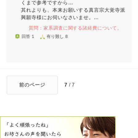
くまで参考ですから…
其れよりも、本来お願いする真言宗大覚寺派
興願寺様にお伺いなさいませ。...
質問：家系調査に関する諸経費について。
回答 1
有り難し 8
前のページ
7
/ 7