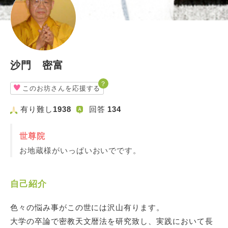
沙門 密富
？
このお坊さんを応援する
有り難し
1938
回答
134
世尊院
お地蔵様がいっぱいおいでです。
自己紹介
色々の悩み事がこの世には沢山有ります。
大学の卒論で密教天文暦法を研究致し、実践において長