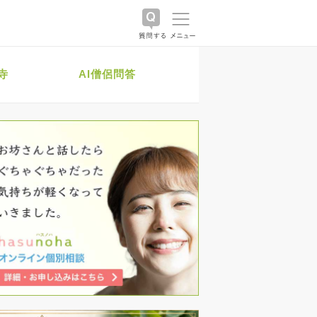
寺
AI僧侶問答