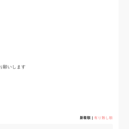
お願いします
新着順 |
有り難し順