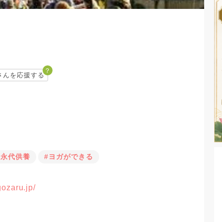
？
さんを応援する
#永代供養
#ヨガができる
gozaru.jp/