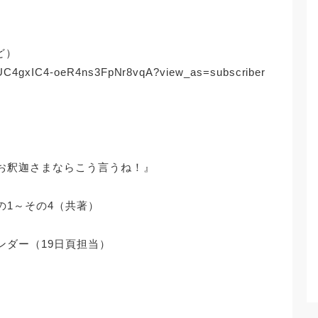
ど）
l/UC4gxIC4-oeR4ns3FpNr8vqA?view_as=subscriber
お釈迦さまならこう言うね！』
の1～その4（共著）
ンダー（19日頁担当）