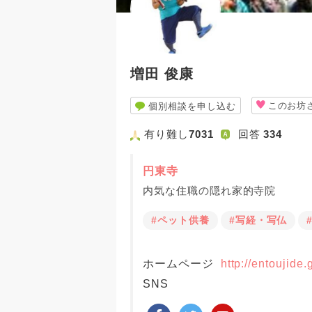
増田 俊康
このお坊
個別相談を申し込む
有り難し
7031
回答
334
円東寺
内気な住職の隠れ家的寺院
#ペット供養
#写経・写仏
ホームページ
http://entoujide.
SNS