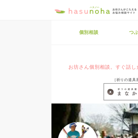
個別相談
つ
お坊さん個別相談。すぐ話し
［祈りの道具