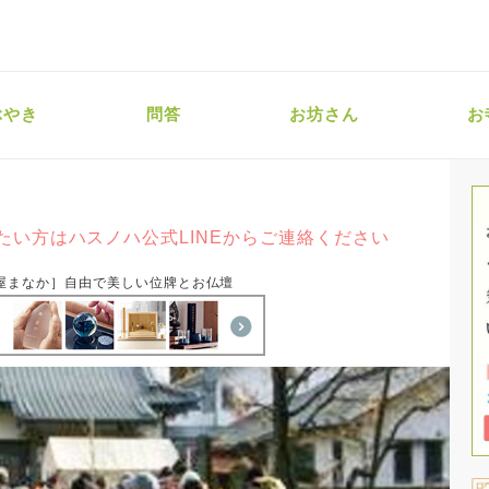
ぶやき
問答
お坊さん
お
たい方はハスノハ公式LINEからご連絡ください
屋まなか］自由で美しい位牌とお仏壇