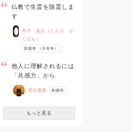
仏教で生霊を除霊しま
す
丹下 覚元（たんげ か
くげん）
安穏寺 （天岑寺）
他人に理解されるには
「共感力」から
児玉龍典
釣徳寺
もっと見る