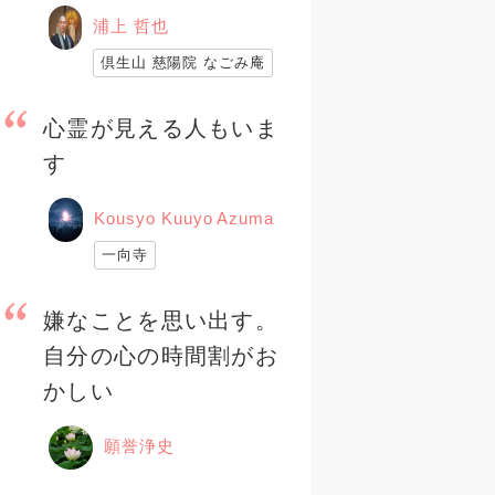
浦上 哲也
倶生山 慈陽院 なごみ庵
心霊が見える人もいま
す
Kousyo Kuuyo Azuma
一向寺
嫌なことを思い出す。
自分の心の時間割がお
かしい
願誉浄史