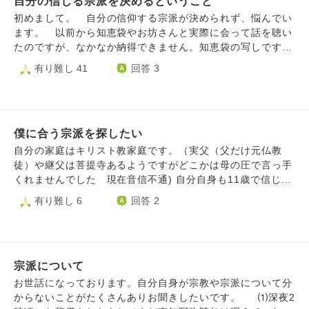
自分の信じる宗派を決めるということ
私は真言宗の信者ですが、他宗派のお寺や他宗派で開眼され
た仏像も金剛合掌をして真言を唱えていましたが、後からな
初めまして。 自分の信仰する宗派が決められず、悩んでい
んだか気になり始めました。
ます。 以前から知恵袋やお坊さんと実際に会って話を聴い
たのですが、なかなか納得できません。知恵袋の写しですが
ご指南頂けたら幸いです。 私は信州住みの高校生で、家
有り難し 41
回答 3
の宗派は浄土宗西山派(亡き祖父が山寺の住職だった)で母方
は智山派です。家の近くには天台寺がありたまにお参りしま
す。自分は善光寺信徒会に入っており、密教と浄土教両方に
興味関心があり、一密成仏、弥陀即大日、秘密念仏等が面白
僕に合う宗派を探したい
いと感じています。空海様、良忍様、明恵様、覚鑁様、道範
様、木食弾誓様、弁栄様などを尊敬、教えを学びたいと思っ
自分の家庭はキリスト教家庭です。（実父（父だけ元仏教
ています。 実は以前大正大学への進学計画がありました。
徒）や継父は菩提寺あるようですがどこかは母の圧で言っ手
近所の天台寺に弟子入りするか、母方の智山寺へお願いし
くれませんでした 現在音信不通) 自分自身も11歳で信じて
て、お得度、宗門師弟推薦を頂くこともできましたが、この
いましたが、うちの家庭が信じやすい家庭だからって牧師達
有り難し 6
回答 2
度は見送りました。結局、•興味があるだけでは食べていけ
がやりたい放題にめちゃくちゃな制限や指導（学校関係など
ない •自坊がない、あてもない •自分の覚悟ができていな
にも口出し）をしてきたり、周りと違う事をしなければなら
い この三つで大正行き自体無くしてしまいました。 正直
ない事が嫌になり、だんだんとストレスが溜まって11歳の時
日和ってます。 こんなことで全部振り出しになりまし
にキリスト教信仰しなくなりました。 その後、テレビで見
た。 興味のあるジャンルはかなり絞れていて、各宗派の教
宗派について
たアニメの「一休さん」や京都奈良の修学旅行を通して仏教
えもザックリと把握してはいるのですが、民間信仰の篤い弘
に興味を持ちました。 ただ、大人になるまでは母が監視し
お世話になっております。自分自身が宗教や宗派について分
法大師が良いかと思えば、地元に寺が多くあり、雰囲気が良
ていた為遠くて動けず、家を追い出されてから自由に信仰で
からないことがたくさんありお聞きしたいです。 ⑴深夜2
い天台が良さそうと思ったり、教学は東密の方が一枚上らし