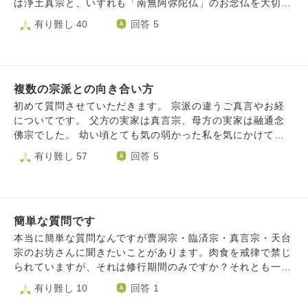
は浄土真宗と、いずれも「南無阿弥陀仏」のお念仏を大切に
する家庭で育ちました。現在は実家を離れ、一人暮らしをし
有り難し 40
回答 5
ております。 ​数年前、御朱印を集めるのをきっかけに通い
始めたお寺さまがあり、そこで護摩やご祈願、さらにはご供
養をお願いするようになりました。当初は深く気に留めてい
なかったのですが、次第に他のお寺さまへも参詣やお願いを
複数の宗派との向き合い方
するようになり、また自分自身で家系図を作るようになって
からは、ご先祖様や命への意識がより強くなっていきまし
初めて質問させていただきます。 宗派の違うご真言やお経
た。 ​しかし近年になり、「自分のしてきたことは、本当に
についてです。 父方の実家は真言宗、母方の実家は融通念
正しかったのだろうか」と頭を悩ませるようになりました。
佛宗でした。 幼い頃とても気の弱かった私を気にかけてく
本来であれば「南無阿弥陀仏」とお念仏を称えて生きていく
れた父方の祖父に、毎朝七回、「おんかかかびさんまえいそ
有り難し 57
回答 5
べきだったのではないか、自分のエゴ（自力や欲）が肥大化
わか」と唱えて小さな仏様に手を合わせるように教えてもら
して他のお寺さまや仏さまに手を合わせてしまったのではな
いました。 母方の実家では、法事の度にご住職さんから般
いか、という思いが拭えません。 ​「これは自分のエゴなの
若心経が書かれた紙が配られ、みんなで読経するという環境
ではないか」「他のお寺さまや仏さまに手を合わせることは
で育ちました。 当たり前のように二つの違う宗派それぞれ
正しかったのか」という葛藤の中で、自分を責めて苦しくな
簡単な質問です
に親しみを持ち、何の違和感も抱いたことがありません。
っております。 ​お坊さま方より、この心のありようについ
それなのに、結婚後に夫の実家の法事で初めて南妙法蓮華経
本当に簡単な質問なんですが曹洞宗・臨済宗・真言宗・天台
てご示教をいただけますと幸いです。どうぞよろしくお願い
と聞いたときは、大げさかもしれませんがカルチャーショッ
宗のお坊さんに聞きたいことがあります。肉食を戒律で禁じ
いたします。
クのようなものを受けました。夫の実家は日蓮宗です。 違
られていますが、それは修行期間のみですか？それとも一生
和感や嫌悪感ではなく、何というか、そこはかとない淋しさ
ずーと続くものですか？
有り難し 10
回答 1
を感じてしまいます。 日蓮宗のことをよく知れば解消する