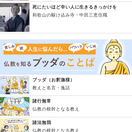
死にたいほど辛い人に生きるきっかけを
和歌山の駆け込み寺・中田三恵住職
ブッダ（お釈迦様）
教えと名言・逸話
諸行無常
仏教の根幹となる教え
諸法無我
仏教の根幹となる教え