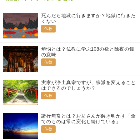
死んだら地獄に行きますか？地獄に行きた
くない
仏教
煩悩とは？仏教に学ぶ108の欲と除夜の鐘
の意味
仏教
実家が浄土真宗ですが、宗派を変えること
はできるのでしょうか？
仏教
諸行無常とは？お坊さんが解き明かす「全
てのものは常に変化し続けている」
仏教