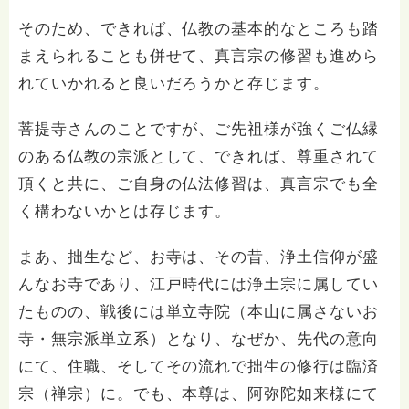
そのため、できれば、仏教の基本的なところも踏
まえられることも併せて、真言宗の修習も進めら
れていかれると良いだろうかと存じます。
菩提寺さんのことですが、ご先祖様が強くご仏縁
のある仏教の宗派として、できれば、尊重されて
頂くと共に、ご自身の仏法修習は、真言宗でも全
く構わないかとは存じます。
まあ、拙生など、お寺は、その昔、浄土信仰が盛
んなお寺であり、江戸時代には浄土宗に属してい
たものの、戦後には単立寺院（本山に属さないお
寺・無宗派単立系）となり、なぜか、先代の意向
にて、住職、そしてその流れで拙生の修行は臨済
宗（禅宗）に。でも、本尊は、阿弥陀如来様にて