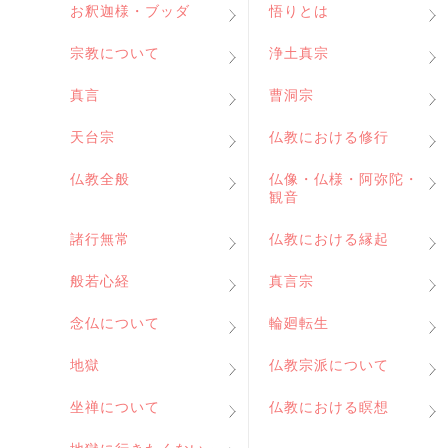
お釈迦様・ブッダ
悟りとは
宗教について
浄土真宗
真言
曹洞宗
天台宗
仏教における修行
仏教全般
仏像・仏様・阿弥陀・
観音
諸行無常
仏教における縁起
般若心経
真言宗
念仏について
輪廻転生
地獄
仏教宗派について
坐禅について
仏教における瞑想