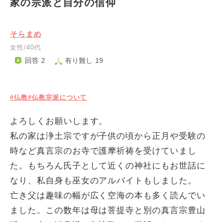
家の宗派と自分の信仰
そらまめ
女性/40代
回答 2
有り難し 19
#仏教
#仏教宗派について
よろしくお願いします。
私の家は浄土宗ですが子供の頃から正月や受験の
時など真言宗のお寺で護摩祈祷を受けていまし
た。もちろん氏子として近くの神社にもお世話に
なり、私自身も巫女のアルバイトもしました。
亡き父は趣味の幅が広く空海の本も多く読んでい
ました。この数年は母は菩提寺と別の真言宗豊山