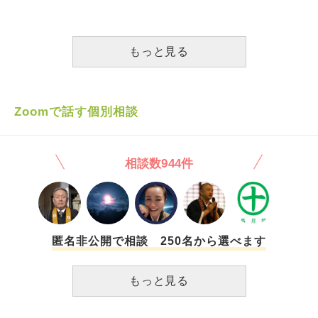
3回唱える 2)第二や第十六、唱題が始まってしばらくする
られてしまいますか？） ⑶初詣などで神社やお寺に行っ
と、3回お鈴を鳴らす また、 3)焼香は3回かと思っていまし
ていたのですが宗教宗派関係なく行っても大丈夫なのでしょ
たが、葬儀会社の人に1回でお願いしますと言われたことが
うか？御守りをお寺に返納したことがある（無料でもいいの
ある（たまたま参列者が多かったから？） 4)お線香を2本あ
もっと見る
かと思い費用をいれなかったことがあり、当時のお寺に最近
げていたら、それならもう1本あげて3本に。（と言われたこ
電話にて謝罪しました）のですが、お焚き上げをせず御守り
とがある。） など、です。 その他、信徒であるなら心得て
やおみくじを捨ててしまったこともあるかと思います。本当
おいたほうが良い回数や数字にまつわることもございました
にごめんなさい。 たくさんお聞きしてしまったこと、無知
ら、教えてください。 よろしくお願いします。
Zoomで話す個別相談
であること、申し訳ございません。 教えていただけると幸
いです。
相談数944件
匿名非公開で相談 250名から選べます
もっと見る