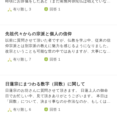
きるようになったので、この機会に僕が本当に信仰できる仏
時頃にお辞儀をしたあと（まだ南無阿弥陀仏は唱えていな
いし、智山より高野の方が規模が大きくて格式がありそうだ
教の宗派を見つけたいと考えています。 そこで質問です。 1
い）丑三つ時に唱えていいのか分からず2:30以降に再開しま
有り難し 3
回答 1
し、でも宮坂宥洪先生にお会いした時智山でも南無阿弥陀仏
.色々な宗派の講座を受講したいと考えてるのですがそれは
した。（家族が起きてきたので洗面所に移動）以前、いつで
で即身成仏できると断言して頂いたし、なまじ知識があるの
良くない事なのでしょうか？ 2.キリスト教の洗礼を7歳の時
もどこでも唱えることができるとこちらのサイトで教えてい
で目移りしてしまいます。何人ものお坊さんに相談しまし
に受けてしまったのですが、本気で仏教を信仰したいと思っ
ただきましたが、この場合も時間や場所関係ないでしょう
た。西山義は聖道門も否定しないからまずは自分の宗派でや
ています。 そんな方でも仏教の神様方は歓迎してくださる
か？再開するまでに30分以上開けてしまいましたが、バチあ
ってみよう、拘ることはない、広く視野を持って色々学ぶと
のでしょうか？ 3.もし宗派が決まった場合は仏壇とか設置し
先祖代々からの宗派と個人の信仰
たりなことをしてしまったでしょうか？ ⑵私実家の宗
いい、教えは向こうから転がってくる。自分から求めること
た方が良いのでしょうか？（独身で1R6畳の木造アパートに
派、旦那実家の宗派が分からないのですが、異なる場合はど
以前に質問させて頂いた者ですが、仏教を学ぶ中、従来の信
はない等々貴重なお話を頂きましたが、なかなか散心してし
住んでます 一人暮らしの為故人はいません） 回答よろし
ちらを信仰したらよいでしょうか？信仰は自由とは言います
仰宗派とは別宗派の教えに魅力を感じるようになりました。
まって納得できない、落とし所が見つかりません。 僧侶に
くお願いします
が何かお手続きなど必要なのでしょうか？ LINE電話の通
改宗ということも可能な世の中ではありますが、大事になる
なるならないを置いておいても、考え方と修行の雰囲気がい
話をかけた側に音楽が鳴るシステムで般若心経を設定してい
ことは重々承知であり、現段階では実行せずにと思うので
有り難し 7
回答 1
い天台か、教学的に一番しっくりくる智山か、いっそ格式が
る方がいるのですが、尋ねたいことがあり般若心経が聞こえ
す。そんな中、自分自身その別宗派が重んじている教えに心
高くてと寺院数、信徒数が多い高野山にするのか、依然決ま
る状態をしばらくしました。般若心経は宗派によっては唱え
を打たれた訳なのですが、現在の宗派に属しながらも個人と
りません。長文失礼しました。
ないと知ってはいたのですが、私や旦那の実家がその宗派だ
して別宗派の教えにあやかると言うのは善として捉えても良
った場合、私は仏様に見放されてしまうのでしょうか？ 旦
いのでしょうか？勿論ご先祖様の供養について無礼なく従来
那の実家は分かりませんが、私自身はお恥ずかしながら熱心
日蓮宗にまつわる数字（回数）に関して
通りで供養に努めて参りますが。また改宗についてもし何か
な信仰はできておりません。（なんと伝えていいか分から
アドバイスが頂けるとしたならば有難いです。よろしくお願
日蓮宗のお坊さんに質問させて頂きます。 日蓮上人の御命
ず、適切な言葉ではなかったら申し訳ございません。）
いします。
日でお忙しい中、見て頂きありがとうございます。 本日は
（なんとか、ストリートビューを使って私の実家のお墓の文
「回数」について、決まり事なのか作法なのか、もしくは気
字でも見れないかと思い調べたのですができませんでした。
にしなくてよいものかお聞きしたく思います。 様々な場で
有り難し 6
回答 1
その際私の不注意で画面をタップする際にいろんな方のお墓
「3」が出てくるように思います。 1)方便品第二の十如是を
に手があたってしまったかもしれません。ご先祖様などに怒