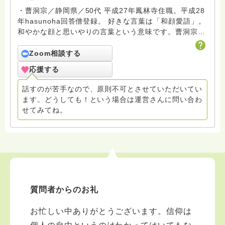
・曹洞宗／静岡県／50代 平成27年鳳林寺住職。平成28
年hasunoha回答僧登録。 好きな言葉は「和顔愛語」。
和やかな顔と思いやりの言葉という意味です。曹洞宗開
祖道元禅師は、愛語には世界を一変させる力があると仰
っています。回答には厳しい言葉を入れることもありま
Zoom相談する
すが、相手を思いやる気持ちがあってこその言葉と捉
応援する
え、受け止めていただきたいです。 ※質問の答えについ
て、話の大筋は変えませんが、投稿してから誤字脱字を
話すのが苦手なので、原則不可とさせていただいてい
直したり、内容をよりわかりやすくするため、若干加筆
ます。どうしても！という場合は運営さんに問い合わ
修正することがあります。ご了承ください。 ※「お
せてみてね。
礼」は必ず拝読していますが、それに対して回答の追記
は原則しないことにしています。ご了承ください。 ・
回答する件数は減っていますが、ほぼ全ての質問とつぶ
やきに目を通しています。
質問者からのお礼
お忙しい中ありがとうございます。信仰は