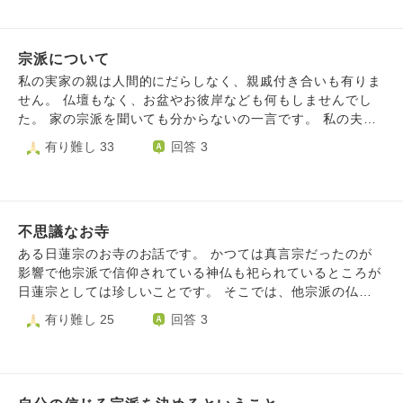
かもしれないと調べてみると、法華経を絶対とし、他の宗派
に厳しかったと知り、よけいに淋しさは増し、加えて不安も
大きくなりました。 私は今でも空海さんの本を読むのが好
きですし、般若心経やお地蔵さまのご真言に心が安らぎま
宗派について
す。 反面、これら他宗派のお経やご真言を心の中でも唱え
私の実家の親は人間的にだらしなく、親戚付き合いも有りま
ることは罰当たりな気もしています。 将来は、ひとりぼっ
せん。 仏壇もなく、お盆やお彼岸なども何もしませんでし
ちは嫌なので夫と同じお墓に入りたいです。 慣れ親しんだ
た。 家の宗派を聞いても分からないの一言です。 私の夫の
お経とご真言も大切にしたい、でも将来は別の宗派のお世話
両親は、特殊な宗教を信仰しており、私も夫もその宗教を信
有り難し 33
回答 3
になりたい⋯こんな私は将来成仏できますか？ 他宗派のお
仰したくない考えです。夫も以前の宗派が分からない状態で
経とご真言に心を寄せることはやはり失礼なことですか？
す。 私が色んな宗派の本を読み、開祖の方々の教えなど勉
中途半端な自分にもんもんと悩んでいます。
強しまして、とても感銘を受け尊敬したのは弘法大師と興教
大師のお二人でした。ですので、自分達は真言宗を信仰した
不思議なお寺
いのですが、勝手に信仰しても大丈夫でしょうか？真言宗の
お寺に相談に行った方が良いでしょうか？ また、お寺で空
ある日蓮宗のお寺のお話です。 かつては真言宗だったのが
海様や覚鑁様の勉強会など行っている所など有りますでしょ
影響で他宗派で信仰されている神仏も祀られているところが
うか？ 個人的には真言宗のお坊さんの勉強などもしたいと
日蓮宗としては珍しいことです。 そこでは、他宗派の仏具
思っております。 どうぞ宜しくお願いいたします。
や他宗派で信仰されている仏像、他宗派の位牌の開眼供養も
有り難し 25
回答 3
引き受けて下さいます。 例えば、法華経による木剣加持で
開眼された不動明王像を密教の信者が般若心経や真言を唱え
て拝んだり、浄土宗の信者が念仏を唱えて拝んだりすること
に対して、他宗派の僧侶の皆さんはどのように思いますか？