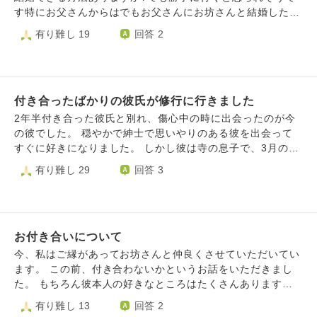
す特にお父さんからはでもお父さんにお坊さんと結婚したい
と言うと反対されそうです。でも、私のお父さんは私は仏教
有り難し 19
回答 2
に興味があることは知ってはいます、これとこれとは関係あ
るかはわからないですが、お父さんは私に仏教関係の仕事に
だけは就かないでと言っています、お坊さんと結婚するのと
仏教関係の仕事に就くのはまた違いますか?私の両親はお坊
付き合ったばかりの彼氏が修行に行きました
さんとの結婚を（特にお父さん）は反対する可能性高いです
か？仏教にハマりすぎないか心配して反対される可能性高い
2年半付き合った彼氏と別れ、傷心中の時に出会ったのが今
ですか？もし両親からお坊さんとの結婚を反対されたときど
の彼でした。 穏やかで紳士で思いやりのある彼を出会って
う説得したらいいですか？でも私がおばあちゃん家にお坊さ
すぐに好きになりました。 しかし彼は寺の息子で、3月のは
んの写真ばかり持っていったらおばあちゃんはお寺さん嫁に
じめから永平寺に修行に行ってしまいました。 三年間修行
有り難し 29
回答 3
いきたかとねと言って特に反対はしてはいませんでした。ま
に行くことは付き合う前から聞いていたので覚悟はしていま
た、私は一番なりたい裁判官になるための勉強をしています
したが、やはり寂しいです。彼の方が修行中で辛い思いをし
が、（一応裁判官はお父さんは応援してくれてる、私のお母
てることもわかりますが、この寂しさをどうしたらいいかわ
さんは応援してくれてるかわからないですが）もしお坊さん
かりません。 頭の中ではこの期間を自己成長に繋げるべき
の奥さんになったらもし裁判官になれたとしてもその仕事を
お付き合いについて
だとか，彼氏以外の依存先を作ろうだとか、自分がどうした
やめてお寺の仕事をしないといけないですか？裁判官の勉強
らいいかなんてとっくにわかっているはずなのにどうしても
今、私はご縁があってお坊さんと仲良くさせていただいてい
しているときお坊さんと結婚したいと悩んでしまい勉強が手
誰かに縋りたくなってしまうんです。 彼女がいる状態で修
ます。 この前、付き合わないかというお話をいただきまし
につきません、私は一番なりたい裁判官の夢を叶えるか、お
行に行き、彼女が待っていたケースはありますか？ もし待
た。 もちろん彼本人の好きなところはたくさんあります。
坊さんの奥さんになるかどっちが私には正直向いていると思
てたならその期間はどうやって過ごしていたんでしょうか。
ただやはり将来を見据えたお付き合いとして考えると、お寺
有り難し 13
回答 2
いますか？なかなか悩ましくて決められません、私は家事や
何か心の支えになる回答を頂けたら幸いです。
を一緒に守ることや自分の仕事について等、不安の方が大き