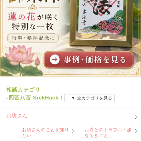
相談カテゴリ
-四苦八苦 SickHack！
▼ 全カテゴリを見る
お坊さん
お坊さんのことを知り
お寺とのトラブル・嫌
たい
なできごと