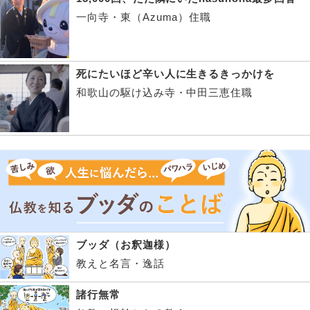
一向寺・東（Azuma）住職
死にたいほど辛い人に生きるきっかけを
和歌山の駆け込み寺・中田三恵住職
ブッダ（お釈迦様）
教えと名言・逸話
諸行無常