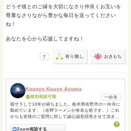
どうぞ彼とのご縁を大切になさり仲良くお互いを
尊重なさりながら豊かな毎日を送ってください
ね！
あなたを心から応援してますね！
有り難し
おきもち
7
Kousyo Kuuyo Azuma
個別相談可能
一向寺
脱サラして10年が経ちました。栃木県佐野市の一向寺に
勤めています。（佐野ラーメンが有名な処です。）これ
からも皆様のご質問に対して誠心誠意回答させて頂きた
いと存じます。まだまだ修行中の身ですので至らぬ点あ
ろうかとは存じますが共に精進して参りましょうね。お
Zoom相談する