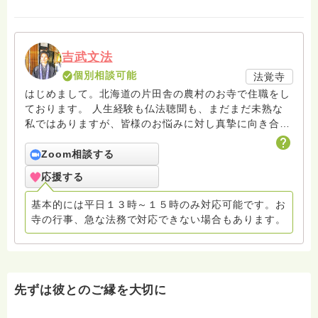
吉武文法
個別相談可能
法覚寺
はじめまして。北海道の片田舎の農村のお寺で住職をし
ております。 人生経験も仏法聴聞も、まだまだ未熟な
私ではありますが、皆様のお悩みに対し真摯に向き合
い、共に悩み共に考えたいと思います。 お話しする内
容は「こたえ」ではありません。仏法を聞いてもお金が
Zoom相談する
儲かるわけでも、人間関係に恵まれるわけでも、病気が
応援する
治るわけでも、何ものにも左右されない心の持ち様が手
に入るわけでもありません。 仏法の救いとは悩みが私
基本的には平日１３時～１５時のみ対応可能です。お
の思い通りに解決することでなく、どんな悩みも私の現
寺の行事、急な法務で対応できない場合もあります。
実として引き受けて、悩みながらも生きていけることだ
と私はいただいております。 悩みを救う（解決する）
のではなく、悩む人を救う（悩む私という存在を引き受
けていける）のです。 「こたえ」ではなく、「問い」
を共有することで、悩み苦しみを引き受けて生きていけ
先ずは彼とのご縁を大切に
る一助となれれば幸いです。 【回答について】 後から
読み返し、誤字脱字に気づいた際は訂正を入れます。訂