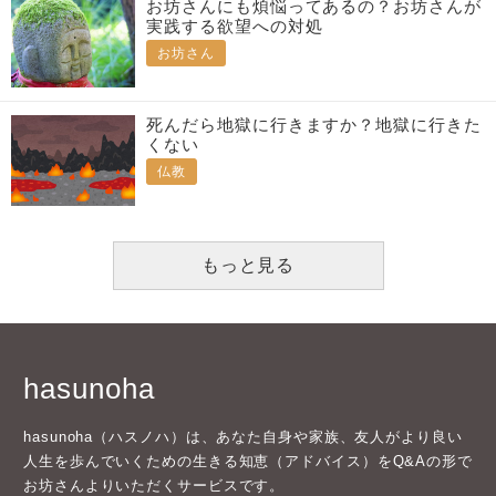
お坊さんにも煩悩ってあるの？お坊さんが
実践する欲望への対処
お坊さん
死んだら地獄に行きますか？地獄に行きた
くない
仏教
もっと見る
hasunoha
hasunoha（ハスノハ）は、あなた自身や家族、友人がより良い
人生を歩んでいくための生きる知恵（アドバイス）をQ&Aの形で
お坊さんよりいただくサービスです。