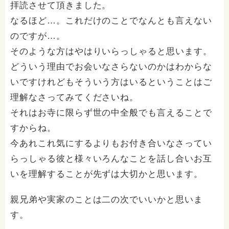
拝読させて頂きました。
正ではなく、お礼コメントへの返信のため追記する場合
なるほど…。これだけのことでなんとも言えない
はタイトルに〔追記あり〕と記載します。 なお、タイ
トルも本文も字数制限があるため際限なく追記できない
のですが…。
こともご承知おきを。
そのような方はやはりいらっしゃると思います。
どういう理由でお会いなさらないのかはわからな
いですけれどもそういう方はいるということはご
理解なさってみてくださいね。
それはお寺に限らず世の中全般でも言えることで
すからね。
今あれこれ気にするよりもお付き合いなさってい
らっしゃる彼と様々いろんなことを話し合いお互
いを理解することが先ずは大切かと思います。
親兄弟や実家のことは二の次でいいかと思いま
す。