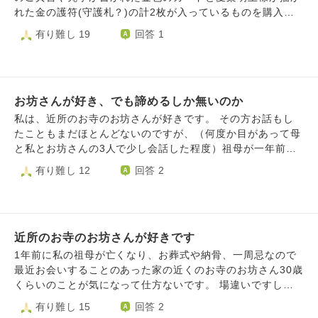
翌日彼は出張で、出張後一か月程彼の怒りが続いていたよう
くて悔しくて心が引き裂かれる毎日。忘れる為に次に進むべ
れた金の護符(守護札？)の計2枚が入っているものを購入
でまともに連絡がとれない日々が続きました。 私から働き
きとは思うのですが、私の今までの人生を振り返ると、彼の
し、愛染明王様にお会いしてお参りさせていただきました。
有り難し 19
回答 1
かけやっとやりとりできるようになり、改めて例の電話の要
存在で狂わされ人格までも全否定されたようで許せず復讐が
その後、毎日それらを携帯ケースに入れて持ち歩き、最近で
件を尋ねたところ、その女性が出張を知っていてお土産をリ
頭から離れません。 その宗派では名の知れた地位のある僧
は、お家で朝や寝る前にそれらを両手で持ちながら感謝申し
クエストされたようです。彼はそれに応え送ってあげたとの
侶です。 このまま、仏教界に身を置き偽善者の振りをし、
上げたり悩みを聞いていただいたりご真言を唱えたりしてお
ことでした。 紹介できない「薄い知り合い」から夜に電
のうのうと彼が人生を終えることが許せません。それ以前に
ります。 そのようななか、本日、外出時に焦っていた際に
話、お土産を求められ、買ってあげる…何か不自然に感じて
人間として許せない。 このまま私の怒りが収まらなければ
お坊さんが好き、でも諦めるしか無いのか
携帯ケースからそのカードと護符がするりと抜けて床に落ち
います。 私は信頼関係を築くためにはとことん話合いお互
いつ手をかけるか分かりません。私は生殖機能も働かなくな
てしまいました。 愛染明王様をお慕いしている者として、
私は、近所のお寺のお坊さんが好きです。 その方お話もし
いの価値観を知っていくべきだと思っており、その重要性も
った身で生きている意味もないから…後悔もないかな。 訴
落としてしまったことがショックです。 落としてしまった
たこともまだほとんどないのですが、（何度か目があって母
伝えているのですが、彼は疑われていると感じ傷つくよう
えても同意だった、宗派の規模から揉み消される。 上記は
護符とご真言や梵字のカードには、もう愛染明王様やそのお
と私とお坊さんの3人で少し会話した程度）祖母が一年前に
で、話合いが上手くいきません。 疑うときりがないので信
セクハラで訴えられた彼の宗派で実際に起きた事。 僧侶も
力やお心は宿らなくなってしまったのではないか、愛染明王
亡くなり、ここ最近関わることがあって少し話したりしてい
有り難し 12
回答 2
じなければとも思います。しかし遠方に嫁ぐため断腸の思い
男だからと片付ける？ 私が浅はかだった。反省しても怨念
様に失礼なことをしてしまったので、もうご加護をいただけ
くうちにお人柄などに惚れてしまいました。 その為会って
で正社員を辞めただけに、彼に私の不安な思いを理解して貰
が募るばかり。 なぜ女性ばかり犠牲にならないといけない
ないんじゃないか、というエゴな悩みで情けないのですが、
ゆっくり話してみたくて毎日のようにそこのお寺（祖母のお
い、積極的に話合い明確に疑いを晴らしてほしいと思ってし
のでしょう？
その悩みに対する答えをどうか教えていただけないでしょう
墓もある）に時間帯はバラバラで通っているのですが全く会
まいます。 彼は今も彼女と連絡を取っているようです。 私
か。 また、私はそのお寺で塗香も購入しており、床に落と
えず… 諦めようとしましたが諦められません。 この場合ど
はどのように対応するべきでしょうか。 長くなりました
してしまったそれらを塗香で清めることは有効か、また他に
近所のお寺のお坊さんが好きです
うしたらお坊さんと関わることができますか？ 敷地内にお
が、何卒ご助言頂けますと幸いです。
も良い方法はあるのかということについても教えていただけ
家もあるのですがそちらにインターホンを押してもいいので
1年前に私の祖母が亡くなり、お葬式や納骨、一周忌なので
ないでしょうか。 愛染明王様がいつも見守っていてくださ
しょうか？ また電話するのは流石に迷惑ですよね、、そも
最近お会いすることのあった家の近くのお寺のお坊さん30歳
っているということが心強く、充実した日々を過ごしていた
そもその方が既婚かどうかもわからないのですが(_ _;) 迷惑
くらいのことが気になって仕方ないです。 場違いですし、
最中でしたので、少しショックです。 護符やご真言や梵字
には絶対なりたくないのですがこのままだと会えるのは1年
そんな場面でこんな感情を抱いてしまって、、と思っている
有り難し 15
回答 2
をもっと大事にしたいという戒めにもなりましたが。 この
後（祖母の2回忌）なのか、、と思うと悲しいです。 やはり
のですが何故か惹かれてしまっています。 そのお坊さんと