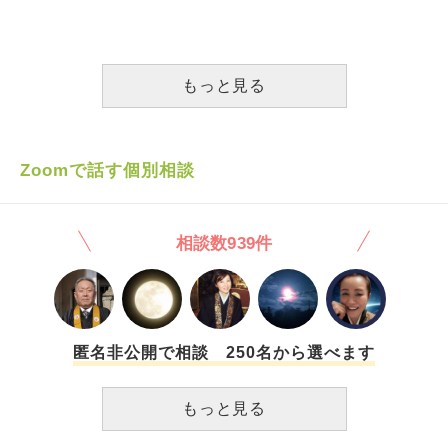
ような質問で恐縮ですが、ご回答宜しくお願い申し上げま
このまま通い続けるしか無いのでしょうか、、アドバイス頂
はほとんど話したことがありません、、、 そのお坊さんに
す。
けますと嬉しいです。
会いたくて、話してみたいなああわよくば連絡先を聞きたい
な、なんて思い最近お寺に通っているのですが（今日も午前
と午後で2回行きましたが）なかなか会えません（泣） どう
もっと見る
したら少しでも距離を縮められるでしょうか すごく悩んで
います。
Zoomで話す個別相談
相談数939件
匿名非公開で相談 250名から選べます
もっと見る