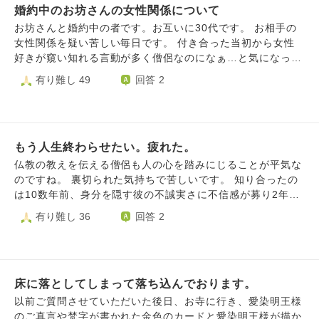
婚約中のお坊さんの女性関係について
にも参加しているのにお坊さんに会えないだけで以前と違い
リフレッシュできなくなってしまっています。 恋すること
お坊さんと婚約中の者です。お互いに30代です。 お相手の
自体は悪いことではないはずなのにせっかくお寺にきても悲
女性関係を疑い苦しい毎日です。 付き合った当初から女性
しい気持ちになるのはそのお坊さんとは良きご縁ではないと
好きが窺い知れる言動が多く僧侶なのになぁ…と気になって
いうことでしょうか？ お坊さんに話しかける機会もなさそ
いましたが、彼の冗談っぽい雰囲気もあり深刻な事態には発
有り難し 49
回答 2
うなので想いは胸に秘めておくつもりですが何のためにこの
展していませんでした。 数ヶ月前の夜一緒に彼のスマホを
恋心は生まれたのかと考えてしまいます。 どなたかこのよ
見ていましたら知らない女性から電話があり「気にせず取っ
うな状況にアドバイスをいただけないでしょうか？ 私は今
て」と促しましたが頑として取らないという出来事がありま
後どのような心持ちでお寺に通えばいいのでしょうか？
した。 彼の動揺が感じられ嫌な予感がして、掛け直すこと
もう人生終わらせたい。疲れた。
も勧めたのですが「長くなるかもだから」「デート中に電話
されるの嫌でしょ」と結局私の前では電話をしませんでし
仏教の教えを伝える僧侶も人の心を踏みにじることが平気な
た。（彼は普段からデート中に仕事の電話をよく受けていま
のですね。 裏切られた気持ちで苦しいです。 知り合ったの
す。仕事柄当然だと理解していますので苦言を呈したことは
は10数年前、身分を隠す彼の不誠実さに不信感が募り2年目
ありません） 彼曰くお寺関係の方だそうですが、絶対に私
には次第に距離を置くように、時折りメールがありましたが
有り難し 36
回答 2
の前では電話したくないようでしたので「不安なのでその人
時候の挨拶程度。 コロナで人との交流がなくなり寂しさが
との関係性を教えてほしい。お寺関係の方なら紹介してね」
募っている時、また彼から連絡が、 その道のプロですから
と伝えました。 すると「薄い知り合い。なぜ紹介しないと
言葉巧みに私の心の隙に入り込まれ10年以上拒み続けたので
いけないのか？」「連絡先は向こうから求められた」との回
すが男女の関係に… 何度か会ったのですが、その後メール
答でした。 彼は疑われたことに気分を害したらしく、私か
床に落としてしまって落ち込んでおります。
無視からの自然消滅狙いなのか 連絡がありません。 口説き
ら謝りましたが、疑われても仕方ない出来事と対応なのでは
落とすまではしつこい程に連絡をしてきました。 いつかは
以前ご質問させていただいた後日、お寺に行き、愛染明王様
との思いが拭えずその日は険悪なまま解散となりました。
心から結ばれると信じていたのに、今は弄ばれたのだと悔し
のご真言や梵字が書かれた金色のカードと愛染明王様が描か