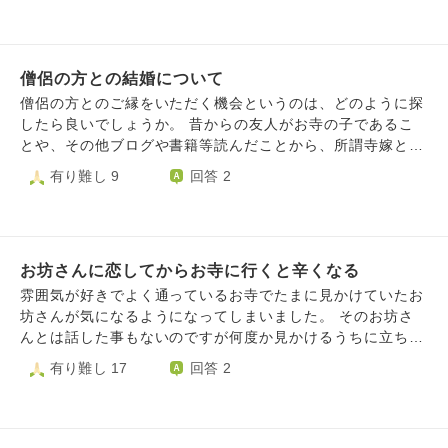
お手伝いが全く実家ですらほとんどできていません私はお坊
いです。 またなぜそんなに私に好意を持ってくれているの
さんの奥さんになるには正直向いてないのでしょうか?他の
かもしっかりと聞けずにいます。 こんな時どうしたら良い
結婚相手の方が私には向いていますか?
でしょうか？ 拙い文章で申し訳ないですのですが、ご回答
僧侶の方との結婚について
よろしくお願いいたします。
僧侶の方とのご縁をいただく機会というのは、どのように探
したら良いでしょうか。 昔からの友人がお寺の子であるこ
とや、その他ブログや書籍等読んだことから、所謂寺嫁とい
う立場の方々の大変なご苦労は、知識としては持っていま
有り難し 9
回答 2
す。 それでもなお、僧侶の方と結婚し、お寺を支えるお手
伝いがしたいと考えています。 結婚相談所など以外で僧侶
の方と出会う機会というものはありますでしょうか？ ※相談
所を除いたのは、一度相談した際、現時点では年齢差が大き
お坊さんに恋してからお寺に行くと辛くなる
い方が多いと言われたためです。(私が20代前半のため) 私
の家はどこかの檀家というわけではなく、親族にはお寺関係
雰囲気が好きでよく通っているお寺でたまに見かけていたお
の知り合いはいません。 先述の友人は、諸事情により、ち
坊さんが気になるようになってしまいました。 そのお坊さ
ょっと今はそういった話を持ちかけられる状況にありませ
んとは話した事もないのですが何度か見かけるうちに立ち振
ん。 ご教示いただけますと幸いです。
舞いの美しさに惹かれて恋をしていることに気がつきまし
有り難し 17
回答 2
た。 元々そのお寺にはリフレッシュのつもりで通っていた
のですがお坊さんに恋をしていることに気がついてからはそ
のお坊さんに会えない(見かけられない)とガッカリして帰る
ようになってしまいました。 ご本尊にお参りしたりご祈祷