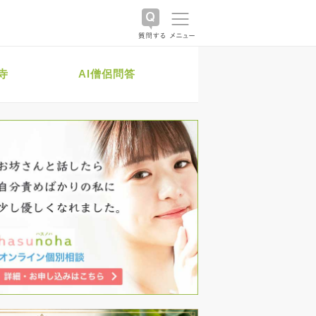
寺
AI僧侶問答