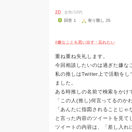
2D
女性/10代
回答 1
有り難し 25
#嫌なことを思い出す・忘れたい
重ね重ね失礼します。
今回相談したいのは過ぎた嫌な
私の推しはTwitter上で活動
ました。
ある時推しの名前で検索をかけ
「この人(推し)何言ってるのか
「あんたに指図されることじゃ
と言った内容のツイートを見て
ツイートの内容は、「差し入れ