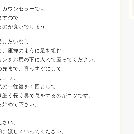
、カウンセラーでも
ますので
るのが良いでしょう。
着けたいなら
て、座禅のように足を組む）
ョンをお尻の下に入れて座ってください。
の先まで、真っすぐにして
しょう、
息の一往復を１回として
り細く長く鼻で息をするのがコツです。
ら始めて下さい。
、
ださい。
的に流していってください。