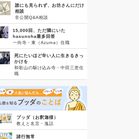
誰にも見られず、お坊さんにだけ
相談
非公開Q&A相談
15,000回、ただ隣にいた
hasunoha最多回答
一向寺・東（Azuma）住職
死にたいほど辛い人に生きるきっ
かけを
和歌山の駆け込み寺・中田三恵住
職
ブッダ（お釈迦様）
教えと名言・逸話
諸行無常