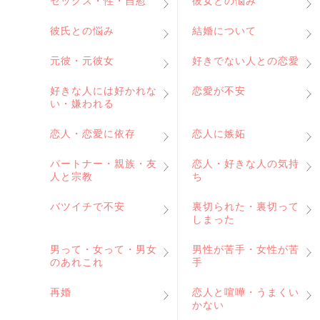
セックス・性・自慰
彼女との悩み
彼氏との悩み
結婚について
元彼・元彼女
好きでない人との恋愛
好きな人には好かれな
恋愛が不安
い・嫌われる
恋人・恋愛に依存
恋人に嫉妬
パートナー・親族・友
恋人・好きな人の気持
人と宗教
ち
バツイチで不安
裏切られた・裏切って
しまった
男って・女って・男女
男性が苦手・女性が苦
のあれこれ
手
再婚
恋人と喧嘩・うまくい
かない