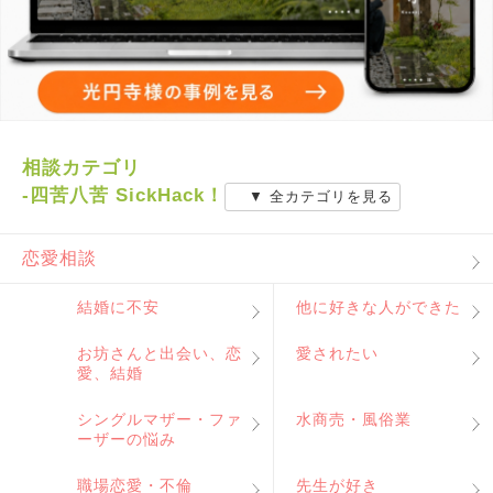
相談カテゴリ
-四苦八苦 SickHack！
▼ 全カテゴリを見る
恋愛相談
結婚に不安
他に好きな人ができた
お坊さんと出会い、恋
愛されたい
愛、結婚
シングルマザー・ファ
水商売・風俗業
ーザーの悩み
職場恋愛・不倫
先生が好き