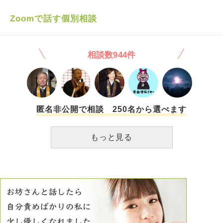
した。 その根底には今の精神状態なら反撃できるのに、と
言った悔しさと当時の無力感があるのだと思います。できる
Zoomで話す個別相談
事ならば、報復して過去ごと消し去りたいと考えるのです
が、現在の立ち位置や法律等を思えば、面倒ですし、時間も
かかりますし、胃が痛くなるだけなので、流石に目の前に再
相談数944件
び現れて挑発でもしてこない限り、そうは思いません。 し
かし、せめて毎日悔しい映像が浮かんでくるのを止めたいと
思います。 基本的に仕事中に退屈になった時、奴らと似た
ような名字を見た時、 入浴中など手持無沙汰になった時に
脳裏に現れます。 どのような心がけ（修行を積む）で生き
れば このような嫌な記憶を引き出さずにいられるのでしょ
匿名非公開で相談 250名から選べます
うか？ ちなみに仕事や生活、金銭面は順調で、 独身である
こと以外はそこそこ普通に過ごせております。
もっと見る