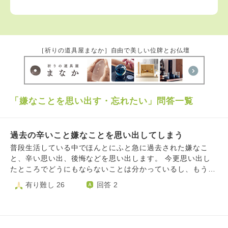
［祈りの道具屋まなか］自由で美しい位牌とお仏壇
「嫌なことを思い出す・忘れたい」問答一覧
過去の辛いこと嫌なことを思い出してしまう
普段生活している中でほんとにふと急に過去された嫌なこ
と、辛い思い出、後悔などを思い出します。 今更思い出し
たところでどうにもならないことは分かっているし、もう考
えないようにするしかないと思っていても、更にその嫌なこ
有り難し 26
回答 2
とを深掘りするかのように考えて自分を苦しめています。
小中学校時代に言われたされた嫌なこと、中学時代の親友と
疎遠になったこと（自分に原因があるのか、など）、元夫か
らされた辛く悲しいこと。などなど考え始めたらキリがない