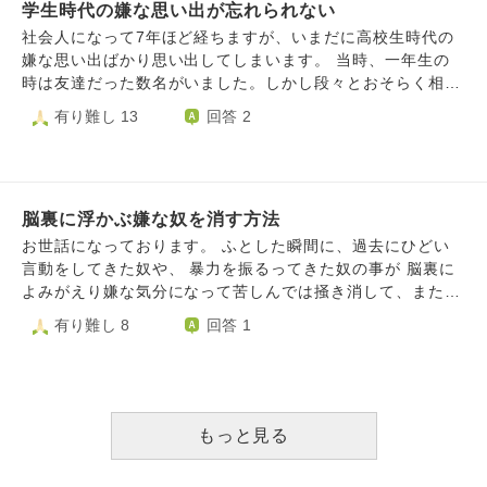
護施設に飛ばされて、施設ではいじめられ職員も見て見ぬふ
学生時代の嫌な思い出が忘れられない
り、施設から通う小学校でもいじめられ、中学に上がっても
社会人になって7年ほど経ちますが、いまだに高校生時代の
ひどくなり、 「〇〇～！！きめーんだよ！反応しろよ！」
嫌な思い出ばかり思い出してしまいます。 当時、一年生の
とかずっと毎日クラス全員に言われてます。クラスLINEで
時は友達だった数名がいました。しかし段々とおそらく相手
は私が入ってることを知らないかのように私の愚痴を言って
にとって私は気が合わない存在になったようで、そのうち私
有り難し 13
回答 2
います。私って嫌われ体質なんですかね。 この事実と過去
以外で遊びに行くようになり、SNSでそれを悪びれることな
を忘れたいです。文章力なくてすみません。 短くまとめま
く投稿していました。 私はそれを見てハブられていること
した。回答してくれると嬉しいです。
に気づいて傷ついているのに、それでもその友人数名に固執
してひっつき回っていました。 ハブられる以前に、私は彼
脳裏に浮かぶ嫌な奴を消す方法
女たちに見下されていたようです。いつも雑にイジられて小
馬鹿にされていました。 卒業間近になるころには「友達で
お世話になっております。 ふとした瞬間に、過去にひどい
いたい」という気持ちと「ひどいことをする人なのだから不
言動をしてきた奴や、 暴力を振るってきた奴の事が 脳裏に
幸になってほしい」という気持ちの２つが同居するようにな
よみがえり嫌な気分になって苦しんでは掻き消して、また浮
りました。 あれから数年経ち、最早連絡を取っていないく
かんでくる、 といったことがどうしても繰り返されます。
有り難し 8
回答 1
らいですから、忘れて今の人間関係の構築をすればいいので
内容は学生時代、自分が同級生から一方的に暴力を受けた
すが、ときどき夢に出てはまた小馬鹿にされるのです。 た
り、 嘲笑されたりした屈辱的なもので、どうしても頭に浮
まに思い出しては「痛い目に遭っているといいのに」などと
かんでくるのを止めることができません。浮かぶとすぐに止
呪ってしまう自分が醜くてしんどいです。忘れたいと思うほ
めようとするのですが、どう頑張っても勝手に脳内再生され
どに思い出してしまいます。 このような忘れたいのに忘れ
て、奴らの顔、言葉、 一連の流れが終わるまで消えてくれ
もっと見る
られない記憶とはどう向き合えばいいでしょうか。
ないのです。 当時は知恵も勇気も力もなく（学力、運動能
力等） 相手が怖くてただやられることを受け入れるだけで