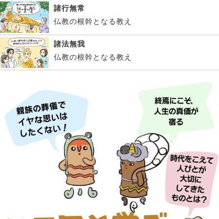
諸行無常
仏教の根幹となる教え
諸法無我
仏教の根幹となる教え