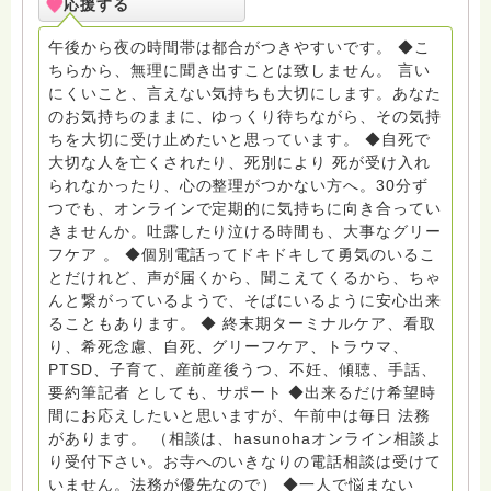
応援する
PTSD、傾聴トレーナー、手話、要約筆記、行政相談
員、女性支援員、小学校 中学校支援員としても、ケア
午後から夜の時間帯は都合がつきやすいです。 ◆こ
サポートをしています。 ◆一般社団法人『グリーフケア
ちらから、無理に聞き出すことは致しません。 言い
ともしび』理事長 【ともしび遺族会】運営 毎月 第１
にくいこと、言えない気持ちも大切にします。あなた
金・昼夜2回開催（大阪駅前第3ビル） 14：00〜，18：
のお気持ちのままに、ゆっくり待ちながら、その気持
00〜 お問い合わせ申込⬇️こちらから
ちを大切に受け止めたいと思っています。 ◆自死で
griefcare.tomoshibi@icloud.com ＊この活動は皆さま
大切な人を亡くされたり、死別により 死が受け入れ
のご支援により支えられております。ご協力をよろしく
られなかったり、心の整理がつかない方へ。30分ず
お願いします。 ゆうちょ銀行 口座番号 普通408-
つでも、オンラインで定期的に気持ちに向き合ってい
6452769 一般社団法人グリーフケアともしび ◆『ビハ
きませんか。吐露したり泣ける時間も、大事なグリー
ーラサロン おしゃべりカフェひだまり』 ビハーラ和歌
フケア 。 ◆個別電話ってドキドキして勇気のいるこ
山代表 居場所運営 問い合わせ申込⬇️こちらから
とだけれど、声が届くから、聞こえてくるから、ちゃ
griefcare.tomoshibi@icloud.com ◆GEはしもとサピュ
んと繋がっているようで、そばにいるように安心出来
イエ 所属 （Gender Equity 誰もが自分らしく生きるこ
ることもあります。 ◆ 終末期ターミナルケア、看取
とができる社会をめざして）DV・女性支援 ◆認定NPO
り、希死念慮、自死、グリーフケア、トラウマ、
京都自死自殺相談センターSotto 元グリーフサポート委
PTSD、子育て、産前産後うつ、不妊、傾聴、手話、
員長（2018〜2024） ◆保育士.幼稚園教諭.小学校教諭.
要約筆記者 としても、サポート ◆出来るだけ希望時
レクリエーションインストラクター.中学校DV授業 10年
間にお応えしたいと思いますが、午前中は毎日 法務
間 保育 教育の現場で 総主任として勤めた経験も生かし
があります。 （相談は、hasunohaオンライン相談よ
つつ、お話できることがあれば 幸いです。 いつも あな
り受付下さい。お寺へのいきなりの電話相談は受けて
たとともに。南無阿弥陀仏 ここでは、宗旨を問いませ
いません。法務が優先なので） ◆一人で悩まない