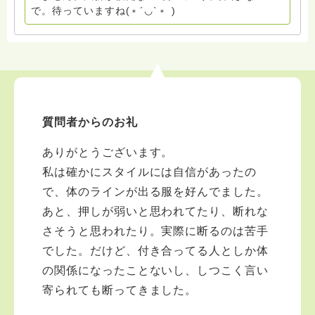
ん。 まずは、ひとりで抱え込まないで。 来寺お問い合
で。待っていますね(﹡´◡`﹡ )
わせは⬇️こちらから miehimeyo@gmail.com ※時間を割
いて、あなたに向き合っています。 ですので、過去の
質問へのお返事がない方には、応えていません。お礼回
答がある方を優先しています。 懇志応援も宜しくお願
いします。 ※個別相談は、hasunohaオンライン相談よ
り受け付けています。お寺への いきなりの電話相談は
受け付けておりません。また夜中や早朝の電話もご遠慮
質問者からのお礼
ください。 法務を優先させてください。
ありがとうございます。
私は確かにスタイルには自信があったの
で、体のラインが出る服を好んでました。
あと、押しが弱いと思われてたり、断れな
さそうと思われたり。実際に断るのは苦手
でした。だけど、付き合ってる人としか体
の関係になったことないし、しつこく言い
寄られても断ってきました。