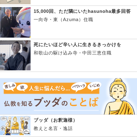
15,000回、ただ隣にいたhasunoha最多回答
一向寺・東（Azuma）住職
死にたいほど辛い人に生きるきっかけを
和歌山の駆け込み寺・中田三恵住職
ブッダ（お釈迦様）
教えと名言・逸話