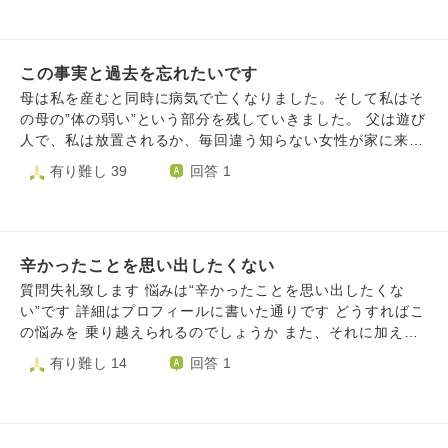
件をだしていたのに、謝罪させて「ほら解決するでしょう」
で子供と2人でいるときでもです。 思い出すのは自分の過去
といってきたことです。こちらの誠意を裏切ってきたことで
の嫌な思い出（小学生の時に見えるようにわざとコソコソ悪
す。長い間嫌がらせしてそれは無いんじゃないかと思いまし
口言われた、中学時代に男子からキモイと言われた、高校で
た。 中学の在学中でも何度か謝ったのにそのときは拒否さ
この事実と過去を忘れたいです
小馬鹿にされて罰ゲームで電話が掛かってきた、結婚して元
れました。謝って終わるならこんなに長く続かなかったのに
旦那に不倫された時に言われたこと等）、大好きな夫の中学
母は私を産むと同時に病気で亡くなりました。そして私はそ
と悔しかったです。 社会人になっていつも家族に迷惑を
時代の元カノについて（私より可愛いんだろうなあ、楽しか
の母の”体の弱い”という部分を残していきました。 父は遊び
かけてしまったことを心苦しく思っています。毎日過去の嫌
ったんだろうなあとか）、母との関係について（親は十分に
人で、私は放置されるか、毎回違う知らない女性が家に来て
がらせの日々が頭の中で再生されて（思い出そうとしてやっ
愛情を注いでくれたというが、自分は寂しく思っていたこ
暴力を振られていました。 私が生きてるのは祖母のおか
有り難し 39
回答 1
ているのではなく勝手に思いだせれてしまう）しまい苦しい
と、今は私が第二子妊娠中で上の子の時も百貨店に行くと母
げ。よく父が家にいない状態が続いたときにたまたま祖母が
です。 もっと他の人に相談すればよかったと思っていま
娘でベビーカー選んだり赤ちゃんグッズ選んだりする姿を見
急に来る日があり、育児放棄に気づいたらしいです。 そこ
す。 これから私は、家族にはこれからどうやって接して
て羨ましく感じていて、、、ただ自分の母は祖母の介護があ
から祖母の家と父の家を行き来することが増えました。簡単
いけばいいのでしょうか？ 責任はどうやってとればよかっ
ってわたしには絶対に叶わないことなど）、元夫と離婚した
に説明します。 例えば最初、祖母の家に行ったとします、
たのでしょうか？ 家族や他の人を傷つけてしまいその後悔
ことにより周りの人と疎遠になり親友とも音信不通なほどに
辛かったことを思い出したくない
そして2か月後に父がまた新しい女性を連れてきて父の家に
と申し訳ないという気持ちで一杯で、心の拠り所が無く、ど
なったこと、とにかく考えすぎてしまい苦しくなって外出先
また戻されます、ですがDVでまた離婚します。そしてまた
質問失礼致します 悩みは“辛かったことを思い出したくな
うやって生きていけばいいのでしょうか？
でも涙が出るほど辛くなってしまいます。 来週で臨月で上
祖母の方に行く方式のことです。 学校の皆とも何もかも違
い”です 詳細はプロフィールに書いた通りです どうすればこ
の子との限られた時間を楽しみたいのに、こんなに苦しみな
くて勉強も転校でわからないしいじめられるし家に帰ったら
の悩みを 乗り越えられるのでしょうか また、それに加えお
がらいるとお腹の子も悲しむだろうと思うのにこの負の連鎖
殺されそうになるし、私は居場所がなくて、逃げれるのは祖
尋ねしたい事がございます それは因果応報、前世の業につ
有り難し 14
回答 1
を止められません。 思い出したところで何もプラスになら
母の場所、だけど小４で膵臓癌で亡くなりました。だけど涙
いてです いじめを行った人達に因果応報はあるのか 私の人
ないことは分かっているのにどうしても考えてしまいます。
が出ません。 そして父の兄のところに２日間泊まりまし
生が苦しいのは前世の業なのか、です 皆様お忙しいかと思
本当に苦しいです。辛い過去を思い出して自分自信を苦しめ
た。私の初を強制的にとられました そして父のもとへ行
いますが お手隙の際にお答え頂けたらと思います どうぞよ
るのをやめたいです。
き、小５の時に父のDVはばれ、父は刑務所へ。 私は児童養
ろしくお願い致します