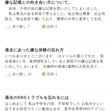
嫌な記憶との向き合い方について。
ほど思い返して自分を追い詰め日々の生活が辛いものになっ
ています。 再婚し子どもも2人いて幸せなはずなのに、辛い
近頃、子供の頃の嫌な記憶を思いだしてしまいました。
ことばかり思い出しそれが本当に辛くどうすればいいか分か
私は東北のある田舎で育ちました。祖父母は農家、父は消
りません。 自分なりに自己啓発本を読んだり前に進もうと
防士、母は役所で働いており、隣県の大学に進学して文武両
思いますがなかなか上手くいかず真剣に悩んでいます。 周
道に励み、不自由なく育つことができました。現在36歳です
有り難し 7
回答 2
りに相談すると、みんな過去のことを思い出して不安になっ
が、姉妹がいて経済的に大変ながらもここまでしてくれた家
たり心配になったりということはあるよ。と言うのですがこ
族には今更ながら感謝しなければと思います。社会に出てか
こまで深刻に悩み辛い気持ちに浸っているのは自分だけな気
らも不器用で失敗しながらも、何とか歩んでこれたと思いま
がしています。 うまく気持ちを切り替えられるようになっ
す。 希望の職種にはつけなかったものの、金融保険業の
たり、過去ばかりに執着せず囚われず生きたいです。
過去にあった嫌な体験の忘れ方
営業職として県内で成績上位を修めることができ、目標のF
P２級も取得して資産運用も含めて、同年代よりは収入上に
いつもありがとうございます。 タイトルの通りですが、 現
なる程頑張ることが出来たと思います。また、学生時代から
在産後2ヶ月、夜間授乳をしていると産院での嫌な記憶を思
武道をやっていますが、昇段しましたし、新たな挑戦のため
い出してしまいます。 分娩時や産後1週間の入院生活で、あ
ＡＩの通信教育等も始めました。 そんな私ですが、幼少の
る助産師さんからの辛いあたりを思い出すと涙が出ます。
有り難し 13
回答 1
頃は同級生にバカにされたり、冷やかしやいたずらにあって
思い出すタイミングは主に夜、授乳をしている時です。 辛
いました。周囲より世間知らずで、第2、3子が多い中で一番
いあたりを受けたのは主に授乳中だったので同じような状況
上だし、ある意味恵まれていたのでしょう。 先日地域の夏
にあると、ついその時の体験を思い出してしまいます。 余
祭りの手伝い中に、私をバカにしていた同級生が旦那と子供
談ですが、夜間授乳は、赤ちゃんと一対一であること、両手
を連れてやってきたところを見てしまい、昔の嫌な思いがフ
過去のSNSトラブルを忘れるには
が塞がっているので読書などができないこと、赤ちゃんの刺
ラッシュバックしてしまいました。冷やかして笑ったり、私
激にならないように電気やテレビもつけないのこと、なので
はじめまして 私は中学生の頃、不登校でした お恥ずかしい
物を取り上げて友達同士で嫌がる私をあざ笑ったり、決めつ
ぼーっと過ごすことになるため考え事をしてしまいます。
話ですが自宅でろくに勉強もせず、某学生専用SNSアプリに