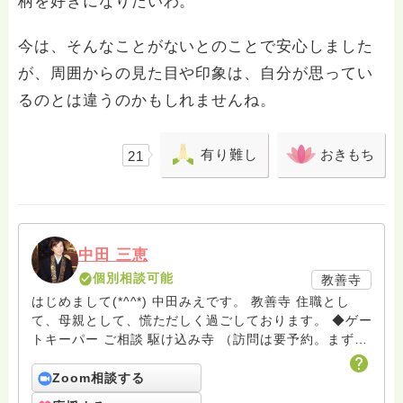
柄を好きになりたいわ。
今は、そんなことがないとのことで安心しました
が、周囲からの見た目や印象は、自分が思ってい
るのとは違うのかもしれませんね。
有り難し
おきもち
21
中田 三恵
個別相談可能
教善寺
はじめまして(*^^*) 中田みえです。 教善寺 住職とし
て、母親として、慌ただしく過ごしております。 ◆ゲー
トキーパー ご相談 駆け込み寺 （訪問は要予約。まずは
メールでお問い合わせください） ◆ビハーラ僧、終末期
ターミナルケア、看取り、グリーフケア、希死念慮、自
Zoom相談する
死、産前産後うつ、育児、DV、デートDV、トラウマ、