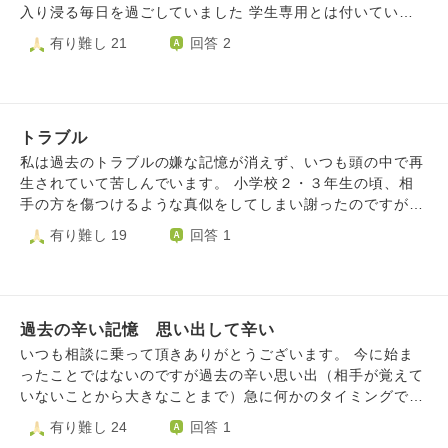
けや噂したりしていました。 今でこそ、不品行や悪行とし
嫌な体験を忘れる、もしくは思い出さないようにするために
入り浸る毎日を過ごしていました 学生専用とは付いていま
て対処できますが、子供の私には到底無理で、何とか親に言
はどうしたらいいのでしょうか。
すが、実際には社会人の方もおられました 私はそのSNSで
有り難し 21
回答 2
うか先生に言うかしかできませんでした。 その同級生は片
出会った大人のことを忘れたいです その人とは好きなアニ
親ずつ違う兄姉の元で育ち、父親が金銭横領で職場を退職さ
メが同じということがきっかけで交流し始めました 最初は
せられたり姉はだれのかわからない子を産んだりと、めちゃ
普通にやり取りをしていましたが徐々に言動が変になってい
くちゃな環境で育っています。地元の商業高校に進んだもの
きました 「裸を見せてほしい」「自分と付き合ってくれな
の、部活はやめてしまい、印象が良くないギャルのようにな
トラブル
いなら死んでやる」「あなたの家を特定した」 などと言わ
っていました。昔から狡猾なことろがあり、正直にしか生き
れるようになりました 当時は両親にも担任の先生にも心を
私は過去のトラブルの嫌な記憶が消えず、いつも頭の中で再
られない私をバカにしていました。妬み僻みもあると思いま
開けず、その人だけが自分から話しにいける唯一の大人でし
生されていて苦しんでいます。 小学校２・３年生の頃、相
す。 姿を見て、裏で何か言われていないかと想像してしま
た その人が自分から離れてしまうのが怖くてその人の要求
手の方を傷つけるような真似をしてしまい謝ったのですが、
います。私は今ご縁がなく未婚ですが、その同級生は旦那彼
にすべて応じてしまいました。 今思い返してみて、何て馬
「謝罪以外の方法で謝って」といわれてしまいました。 謝
有り難し 19
回答 1
氏がいることを鼻にかけ、子供がいる幸せな様子を自慢する
鹿なことしたんだろうと感じます でもそれと同時にその人
罪方法を考えても良い考えが思い浮かばず、その間相手から
行動をしてくるのではないかと。私が気にしなければいいの
を許せないという気持ちもあります 中学生に裸の写真を要
ずっといやがらせを受け続けていました。弟や母親や友達や
ですが、動揺してしまいました。 しかしながら、同級生の
求することは児童ポルノ禁止法に抵触することであると、今
周りの人がターゲットにされ６年生になって一度解決して
行為はやってはいけないと思います。その旦那も事実を知っ
ならすぐに分かります でも当時の私は寂しさのあまり送っ
「もうやらない」といわれたのですが、中学でも一緒の学校
ているのか不明ですが、よく結婚したものだと思ってしまい
てしまった 中学を卒業してからもうすぐ5年が経とうとして
過去の辛い記憶 思い出して辛い
になり、同じことをされました。中学での在学中小学校にい
ます。 心構えや対処など、ご教示頂けますと幸いです。
いますが、未だに夢に出てきます どうすれば忘れられるで
た弟が私がいた中学校まで歩いてこさせられ一緒に嫌がらせ
いつも相談に乗って頂きありがとうございます。 今に始ま
しょうか
を受けさせられたこともありました。 卒業後は弟が相手の
ったことではないのですが過去の辛い思い出（相手が覚えて
仲間から責任をとらされたり母も謝罪させられたりさんざん
いないことから大きなことまで）急に何かのタイミングでふ
な目にあいました。 私が原因で悪いのですが、気に食わな
と思い出し連鎖反応のように色んな嫌なことがフラッシュバ
有り難し 24
回答 1
いのは私が中学を卒業後、相手が謝罪以外の方法でという条
ックして辛くなることがあります。 出かけている時でも家