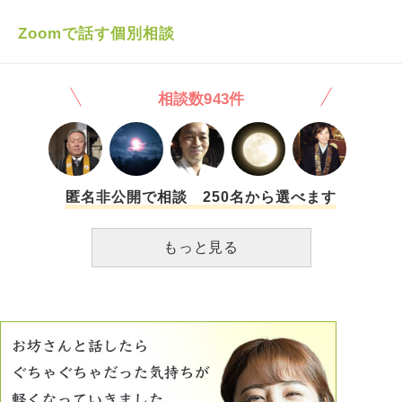
かサポートしたりとかするつもりはない店から出た後の事は
私は知らないと言われて、Mさんにも謝罪してないそうで
Zoomで話す個別相談
す。 僕とMさんは同じ職場ではないですが、仕事上関わりが
ありますが、気まずそうな感じで、Mさんが、僕の部署に来
て顔見せなくなりました。2人とも出会いが無くて本当に悩
相談数943件
んでいるのに、冷やかされたり場を盛り上げる為のネタにさ
れて、半分嫌な気持ちになりました。 Rさんはお見合い発言
の他に福祉関係のイベントには仕事として縁日コーナーの担
当をされてたんですが、玩具の銃を僕に向けて、ビックリし
たら、反応してくれたことに喜んでいたんです。 あまりに
も酷かったのですがRさんの事業所の先輩に相談して、Mさ
匿名非公開で相談 250名から選べます
んに謝罪とフォローをするように指導してほしい。 と伝え
ました。
もっと見る