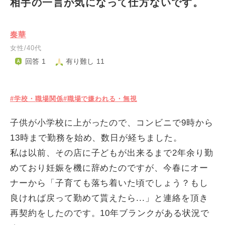
相手の一言が気になって仕方ないです。
奏華
女性/40代
回答 1
有り難し 11
#学校・職場関係
#職場で嫌われる・無視
子供が小学校に上がったので、コンビニで9時から
13時まで勤務を始め、数日が経ちました。
私は以前、その店に子どもが出来るまで2年余り勤
めており妊娠を機に辞めたのですが、今春にオー
ナーから「子育ても落ち着いた頃でしょう？もし
良ければ戻って勤めて貰えたら...」と連絡を頂き
再契約をしたのです。10年ブランクがある状況で