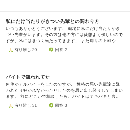
きました、そこの派遣の仕事。社員呼び出しコールをしても
今、職場の人間関係に不満はないです。その方は、すごく職
明らかに気付いてるだろうと思う距離でも来ないし、その女
場の上司からは信頼されているように見えます。後輩の私に
性が呼び出しコールされると割と直ぐ来て頂いて処理されて
そんなことを言うのかと驚きました。その方からどう見えて
ます。 私が余り仕事が良く無いのもありますが、派遣社員
私にだけ当たりがきつい先輩との関わり方
るのわかりませんがどんな心理なのでしょうか。またどのよ
間同士での差別的対応の様に感じる時もあります。 私が思
うに対応すればよいのでしょうか。その時は無駄に敵は作ら
いつもありがとうございます。 職場に私にだけ当たりがき
うに、私の印象は悪く会社からしても別にどうでも良いとゆ
ないように、やりすごしました。
つい先輩がいます。その方は他の方には愛想よく優しいので
う感覚なのではないでしょうか。 逆に女性は派遣先からし
すが、私にはきつく当たってきます。 また周りの上司や同
て残って欲しい 満了まで居て欲しいと思われてるの思いま
僚にも私ときが合わないことを触れ回ったり、聞こえるよう
有り難し 20
回答 2
す。
に悪口を言ったりしています。 飲み会でも私だけ仲間はず
れにされます。 素知らぬ振りをして平常心でいようとして
接していますが、内心とても辛いです。 今後どのように先
輩と接していけばよいでしょうか。 ご教示いただけますと
バイトで嫌われてた
幸いです。
何件かアルバイトをしたのですが、 性格の悪い先輩達に嫌
われたり好かれなかったりしたのを思い出し怒りしてしまい
ます。 前にどこかで相談したら、バイトはテキパキと言う
ことを聞く人が重宝されると言われました。 でも、だから
有り難し 31
回答 3
って。 なんか、ルックスが良くて媚び上手で仕事できる人
じゃないと歓迎されなくて好かれないみたいな。そんな感じ
が嫌でした。 仲良くしてくれるのは性格がいい人だけでし
た。 見下して、嫌な態度をとって、仕事できないみたいに