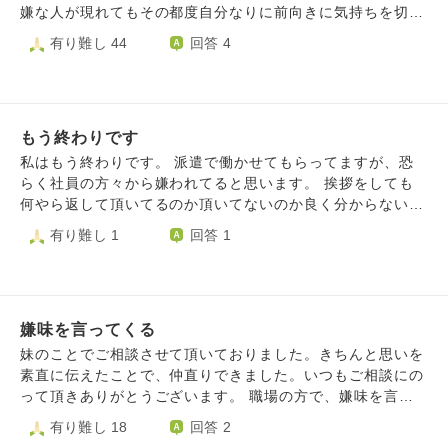
に同意を求めてきました。 私は黙るのですが、男性社員と
はいつも、人に軽んじられていて、蔑ろにされてるとずっと
嫌な人が現れてもその都度自分なりに前向きに気持ちを切り
女子3人(文句を言ってきた女性社員も同行、私は留守番)で
思っています。他人から配慮されない自分。自分が他人に配
替えたりして立ち直ってきましたが、次々と嫌な人が現れま
有り難し 44
回答 4
休憩に行き、帰ったら、その男性からは無視されるようにな
慮しない人間だから、同じようなことをしてるから！？など
す。 主に嫌な人と言うのは派遣社員や後輩、上司等様々で
りました。 私が悪口を言っていたと、うまく伝えたんだと
いろいろ頭によぎって、もう嫌です。 ご意見をいただけま
す。後から聞くとどの人も周りの人からの評判が悪いことが
思います、なんとでも言えます。 こうやって1人ずつ敵を作
したらありがたいです。
多いです。 例えば優しくしていたのに音も葉もない嘘の悪
っていき、孤立させていくんです。 皆から嫌われた所で、
評を流す派遣社員、育休復帰した私に引継ぎをするも上から
一斉に総攻撃してきます。 もう未来が見えてきました、私
もう終わりです
目線で突然無視したり仕事をバックレたりする後輩、納得で
はどうすればいいでしょうか。
きない理由で突然評価を下げたり仕事を奪い自分の都合のい
私はもう終わりです。 派遣で働かせてもらってますが、恐
い様になるように仕向ける上司、等他にも何人か嫌な人が
らく社員の方々から嫌われてると思います。 挨拶をしても
次々と現れます。 夫の前でも度々話を聞いてもらいその都
何やら返して頂いてるのか頂いてないのか良く分からない様
度限界が来て涙を流してしまう私を見て仕事をやめていい、
な感じです。 私の後に入られた派遣の女性がいらっしゃい
有り難し 1
回答 1
と言ってくれますが、仕事内容と会社自体は好きなのと幼い
ますがその方は美人な方でとても愛想の良い女性で、印象も
子供たちのことを考えると金銭的に会社を辞める選択はした
悪くなく人柄も良いので凄く好かれてらっしゃる印象です。
くないのですが、心身ともに疲れているのか以前に比べて風
派遣先の方もその女性に対し直ぐ良い印象を抱かれたと思い
邪を引くことがとても多くなりました。 出来るだけ仕事を
ます。 とゆうのも社員の方がその女性に対して対応がとて
辞めたくはないですが嫌な人が寄ってきにくい、嫌なことが
嫌味を言ってくる
も良い態度を取ってるの私自身手に取る様に感じてるので。
起きにくくするためにはどうしたらいいでしょうか。
その反面、私が社員に声かけたりしても、社員は明らかに女
妹のことでご相談させて頂いておりました。きちんと思いを
性と温度差がある態度で応対されるのです。 割と分かりま
素直に伝えたことで、仲直りできました。いつもご相談にの
すそうゆうの。 別に同じ接し方して欲しいとかそんなのは
って頂きありがとうございます。 職場の方で、嫌味を言っ
ないですが、自分は恐らく嫌われてるなぁとゆう感じに思う
てくる人がいます。「職場の人から可愛がってもらって
有り難し 18
回答 2
時もあります。 もうなんかどうでも良くなりそうになって
る？」「仲良い人いるの」ニヤニヤ笑いながらです。私は