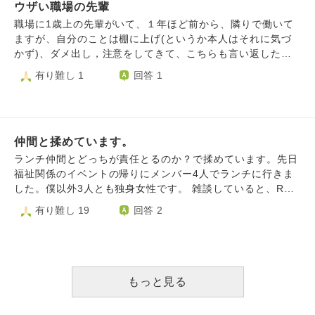
ウザい職場の先輩
決めつけられて。 性格の悪い人が多くて仲良くしていて苦
痛でした。 同じ人間なのに、何人もの人に見下され嫌な態
職場に1歳上の先輩がいて、１年ほど前から、隣りで働いて
度をとられ嫌な目で見られて。 こんなの学生時代のいじめ
ますが、自分のことは棚に上げ(というか本人はそれに気づ
と同じじゃないですか。 その人達が本当に大嫌いでこっち
かず)、ダメ出し，注意をしてきて、こちらも言い返したい
も見下してます。絶対仲良くなんかなりたくないです。 〇
が、言い返せずストレスがたまって爆発寸前です。 周りは
有り難し 1
回答 1
んでほしいくらいです。 おかげで普通のアルバイトはでき
上手く付き合えというような事しか言わず、まともに解決で
なくなりました。優しいところで働いています。 どう思わ
きません。 このまま自分を押し殺し続けるのはキツいで
れますか？
す。
仲間と揉めています。
ランチ仲間とどっちが責任とるのか？で揉めています。先日
福祉関係のイベントの帰りにメンバー4人でランチに行きま
した。僕以外3人とも独身女性です。 雑談していると、Rさ
んが僕とMさんに恋人の有無とか聞かれました。僕とMさん
有り難し 19
回答 2
は付き合ったことがなくて、出会いに悩んでいると話した
ら、 Rさんが笑いながら2人でお見合いしたら？とか僕の事
を勧める感じで、Mさんに言ったら、Mさんはちょっと困ら
れてました。ちなみにMさんと僕は初対面でした。 Rさんは
2人が笑ってくれたから冗談だと分かってくれたと思ってい
もっと見る
たので一応謝罪はしますが、Mさんとは仕事上のやり取りは
しているけど、個人的に2人のためにセッティングしたりと