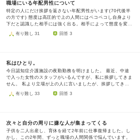
職場にいる年配男性について
ジメにずっと遭ってきました。 しかも女性というのは証拠
を残さず突き止められない、表面化もしないので、いつも追
特定の人にだけ挨拶を返さない年配男性がいます(70代後半
い込まれるのを静観しながら待つだけです。 職場では利害
の方です) 態度は高圧的で上の人間にはペコペコし自身より
関係が発生するので、リーダー格の女性に力があれば、男性
下だと認識した相手には強く出る。相手によって態度を変え
も簡単にグルになります。 若い頃から転職をずっと繰り返
るような人です(周囲の人達からも結構嫌われているようで
有り難し 31
回答 3
してきました。 紅一点の職場も経験したのですが、すぐに
す…) その人が同僚の挨拶にだけ絶対に挨拶を返しません(そ
セクハラに遭い、転職しました。 もう転職するのは嫌です
の場にいたとき私も確認してます) 最初こそ作業に集中して
(ずーっと、下っ端)。 今の職場は、『今度こそ絶対に辞めた
いるから聞こえてないだけかもしれないと思っていたんです
くない』と思っていますが・・既に追い込まれてます(入社
が来る日も来る日も返さないので故意に無視しているんじゃ
して5ヶ月)。 面接で社長が気に入ってくれて、即答で入れ
私はひとり。
ないかと思えてきて…。 同僚は気にしてないと言っていた
てくれましたが、その隣に座っていた社長婦人はムッとして
んですがそうした場面を見るのはやはり良い気持ちはしませ
今日認知症介護施設の夜勤勤務を明けました。 最近、中途
いました、入社時からずっと冷たいです(代表の奥様が同じ
ん。勿論人間だから対人関係で好き嫌い・得意不得意あるの
で入った女性のスタッフがいるんですが、私に挨拶してきま
職場に居る場合、必ず奥様には嫌われます)。 この前、女性
は仕方ないと思いますし私にもありますが…。 こういう人
せん。 私より立場が上の人に言いましたが、挨拶してきた
社員から業務について「言いましたよねっ！？なんでやらな
ってどういう思考回路なんでしょうか？
りこなかったり。 年齢も中年ですから、言われても（自分
有り難し 33
回答 3
いんですか！？」と文句を言われて、私は「そんなこと言わ
より若い人に）変わるわけもなく。 そんな話や夜間の勤務
れてないですよ」と反論したのですが、周りの女子が私の居
のことで気づいたことなどひとりの女性上司に話す予定だっ
ない所で「言われてたのを聞きました」と、社長婦人に嘘の
たのですが、話す時間をとってもらえず。私としては裏切ら
報告をしたみたいです。 社長婦人から「ほんと嘘つきは要
れた気持ちや、私のことはどうでもいいんだろうとすごく腹
らないから！」と、聞こえるように言われて睨まれました
次々と自分の周りに嫌な人が集まってくる
が立ちました。 辞めたいなぁ大分前から思っていました
(仕事ができないと思わせる意図もあります)。 これを皮切り
が、辞めて他に行っても嫌な人はいるだろうし、私が蔑ろに
子供を二人出産し、育休を経て2年前に仕事復帰ました。し
でした。 先日は男性社員の悪口を私の前で言い出して、私
されたという気持ちはまたそこでも味わうんだろうし。 私
かし、この2年間、ずっと職場の人間関係で悩んでいます。