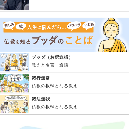
ブッダ（お釈迦様）
教えと名言・逸話
諸行無常
仏教の根幹となる教え
諸法無我
仏教の根幹となる教え