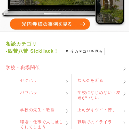
相談カテゴリ
-四苦八苦 SickHack！
▼ 全カテゴリを見る
学校・職場関係
セクハラ
飲み会を断る
パワハラ
学校になじめない・友
達がいない
学校の先生・教授
上司がキツイ・苦手
職場・仕事で人に厳し
職場でのイライラ
くしてしまう