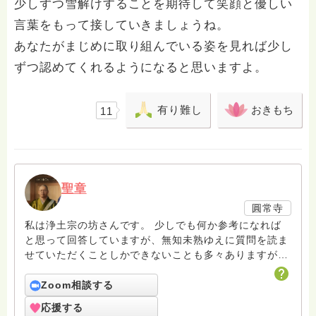
少しずつ雪解けすることを期待して笑顔と優しい
言葉をもって接していきましょうね。
あなたがまじめに取り組んでいる姿を見れば少し
ずつ認めてくれるようになると思いますよ。
有り難し
おきもち
11
聖章
圓常寺
私は浄土宗の坊さんです。 少しでも何か参考になれば
と思って回答していますが、無知未熟ゆえに質問を読ま
せていただくことしかできないことも多々ありますがお
許しください。 回答は私個人の意見や解釈もあり、場
合によっては浄土宗の教義とは少し異なることもあると
Zoom相談する
いうことをご了承ください。 また、寺の紹介ページに
応援する
電話相談についても紹介していますのでどなたでも気兼