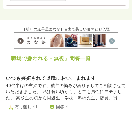
ねなくご利用ください。 ハスノハのお坊さんがもっと
増えますように。 合掌 南無阿弥陀仏
［祈りの道具屋まなか］自由で美しい位牌とお仏壇
「職場で嫌われる・無視」問答一覧
いつも嫉妬されて退職においこまれます
40代半ばの主婦です、積年の悩みがありましてご相談させて
いただきました。 私は若い頃から、とても男性にモテまし
た。 高校生の頃から同級生、学校・塾の先生、店員、街ゆ
く人、男性と少しでも関わると、すぐ告白される・・くらい
有り難し 41
回答 4
でした。 同性からは階段で押されたことも2回あり、道で、
すれ違いざまに肩を強くぶつけられること、しょっちゅうで
した。 更に今は同じ年齢女性と比べて、10歳ほど若く見ら
れます。 こんな状態ですので、職場では同性からの酷いイ