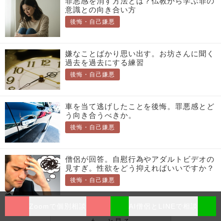
罪悪感を消す方法とは？仏教から学ぶ罪の
意識との向き合い方
後悔・自己嫌悪
嫌なことばかり思い出す。お坊さんに聞く
過去を過去にする練習
後悔・自己嫌悪
車を当て逃げしたことを後悔。罪悪感とど
う向き合うべきか。
後悔・自己嫌悪
僧侶が回答。自慰行為やアダルトビデオの
見すぎ。性欲をどう抑えればいいですか？
後悔・自己嫌悪
Zoomで個別相談
AI僧侶とLINEで相談