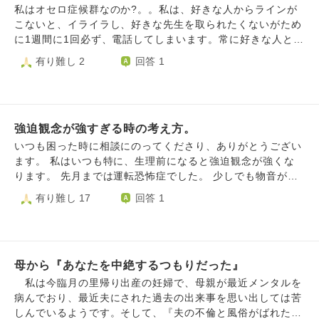
「人生を楽しくしなきゃ」という気持ちがあった為、無理に
私はオセロ症候群なのか?。。私は、好きな人からラインが
内気な自分を押し殺しつつ、積極的な自分を演じてしまって
こないと、イライラし、好きな先生を取られたくないがため
いました。今は本当に自分のやりたい事をやればよかったと
に1週間に1回必ず、電話してしまいます。常に好きな人とら
後悔しています。 どうすれば軽い気持ちになり、楽しんで
れるのではないかと考えてしまいます
有り難し 2
回答 1
イベントに行けるのでしょうか。
強迫観念が強すぎる時の考え方。
いつも困った時に相談にのってくださり、ありがとうござい
ます。 私はいつも特に、生理前になると強迫観念が強くな
ります。 先月までは運転恐怖症でした。 少しでも物音がし
たり、歩行者や自転車が横を通過（私が徐行や停車中で）す
有り難し 17
回答 1
るだけで、当たってしまったかも…当て逃げになってしまっ
たかも…とまた同じ道を通ったりしてしまいます。 今は、
住んでいるアパートの床の傷や、剥がれなくなってしまった
隙間シールのことで頭がいっぱいになり、退去時に高額な修
母から『あなたを中絶するつもりだった』
繕費を請求されるんじゃないか、これ以上傷つけたらどうし
よう、住むのが怖い…と、頭の中がぐるぐるしています。
私は今臨月の里帰り出産の妊婦で、母親が最近メンタルを
退去時に考えればいいことを、まだ引っ越す予定もないのに
病んでおり、最近夫にされた過去の出来事を思い出しては苦
考えてしまっています…。 どういう考え方をしたら良いで
しんでいるようです。そして、『夫の不倫と風俗がばれたと