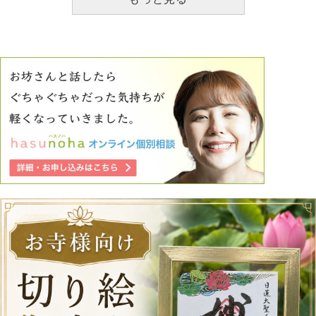
れました。 母は、まだ私が傷付いた理由が『中絶を自分
から言い出したという過去を、流産を経験した臨月の妊婦に
今更言ったこと』とわかってないのでしょうか？問題は過去
ではなく、その過去を今言われたこと事態に傷付いているの
に、母親はわかってないのでしょうか？ 母親に勇気を振
り絞って傷付いたことを言ったのに、伝わっていない気がし
て怒りを感じます。 そして、他の兄弟には言わず、私だ
けに言ってきたことがすごく不公平で苦しいです 。 そ
して、母親が可哀想だから聞かなければ、聞いたら母親は解
決手段を見つけるかもしれない、と思いながら聞いていまし
たが、私が聞き続けたせいで私だけが傷付き、とても悔しく
後悔しています。疲れました。