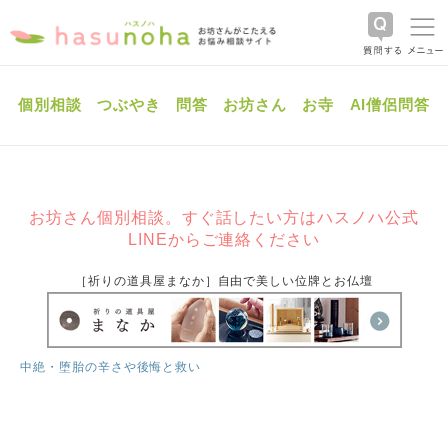
個別相談
つぶやき
問答
お坊さん
お寺
AI僧侶問答
お坊さん個別相談。すぐ話したい方はハスノハ公式
LINEからご連絡ください
［祈りの道具屋まなか］自由で美しい位牌とお仏壇
中絶・堕胎の辛さや後悔と救い