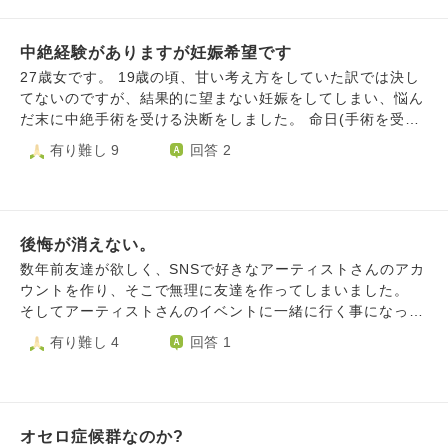
の子供は妊娠してくれないのに、過去に他の男の子供は孕ん
でいたのかと思うと虫唾が走ります。元彼の住所を調べ上げ
中絶経験がありますが妊娠希望です
て殺しに行きたい程に憎いです。もう私の子供を産んでくれ
る気がないなら、いっそ汚れた子宮を摘出して欲しいとさえ
27歳女です。 19歳の頃、甘い考え方をしていた訳では決し
思っています。 別れるのが1番だと思いますが、今更他の方
てないのですが、結果的に望まない妊娠をしてしまい、悩ん
を探す気力はもう湧きません。 私はどうしたらこの憎しみ
だ末に中絶手術を受ける決断をしました。 命日(手術を受け
や辛い感情を乗り越えられるでしょうか。
た日)には毎年水子供養ができるお寺に足を運んでいます
有り難し 9
回答 2
が、そこでなんと言葉をかけたらよいのか、正解が分からず
にいます。生んであげられなくてごめんね、忘れないから
ね、と自分なりに心の中で声がけしてしますが、悲しかった
だろうな、やっぱり私を恨んでいるかなと考えます。 当時
後悔が消えない。
のお相手とは別の方と結婚をし、現在27歳となり、子供を授
かりたいと強く思うようになりました。 ですがやはり私が
数年前友達が欲しく、SNSで好きなアーティストさんのアカ
授かりたいと願うのは身勝手だろう、もし授かれたとしても
ウントを作り、そこで無理に友達を作ってしまいました。
私の過去の行いのせいで子供が健康な状態で生まれてこれな
そしてアーティストさんのイベントに一緒に行く事になった
いかもしれない、などと不安になります。 私はこれからど
のですが、正直馬が合わずぎこちなく接してしまい、その後
有り難し 4
回答 1
のような行動、考え方をしていけばよいでしょうか。
は自分から距離を置いてしまいました。 ですがアーティス
トさんのイベントに行く度に、その友達だった方を見かける
ので気まずい気持ちと恐怖が消えません。 イベントの座席
が近かったらどうしようとか、些細な事が気になりイベント
オセロ症候群なのか?
に行きたくても行きづらくなってしまいました。 当時は