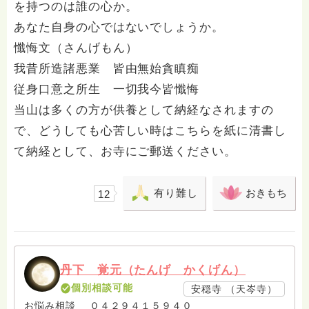
を持つのは誰の心か。
あなた自身の心ではないでしょうか。
懺悔文（さんげもん）
我昔所造諸悪業 皆由無始貪瞋痴
従身口意之所生 一切我今皆懺悔
当山は多くの方が供養として納経なされますの
で、どうしても心苦しい時はこちらを紙に清書し
て納経として、お寺にご郵送ください。
有り難し
おきもち
12
丹下 覚元（たんげ かくげん）
個別相談可能
安穏寺 （天岑寺）
お悩み相談 ０４２９４１５９４０