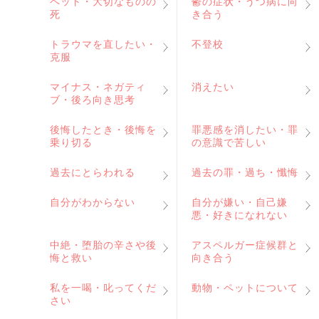
ペット・大切なものの
鬱の症状・うつ病に向
死
き合う
トラウマを直したい・
不登校
克服
マイナス・ネガティ
消えたい
ブ・後ろ向き思考
後悔したとき・後悔を
罪悪感を消したい・罪
乗り切る
の意識で苦しい
過去にとらわれる
過去の罪・過ち・懺悔
自分がわからない
自分が嫌い・自己嫌
悪・好きになれない
中絶・堕胎の辛さや後
アスペルガー症候群と
悔と救い
向き合う
私を一喝・叱ってくだ
動物・ペットについて
さい