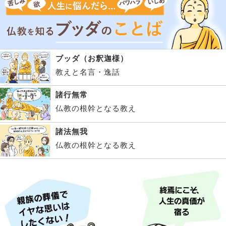
ブッダ（お釈迦様）
教えと名言・逸話
諸行無常
仏教の根幹となる教え
諸法無我
仏教の根幹となる教え