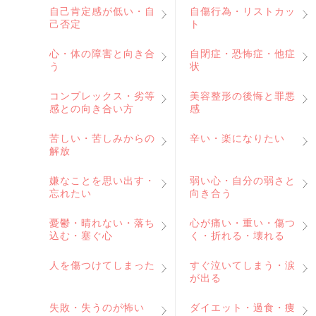
自己肯定感が低い・自
自傷行為・リストカッ
己否定
ト
心・体の障害と向き合
自閉症・恐怖症・他症
う
状
コンプレックス・劣等
美容整形の後悔と罪悪
感との向き合い方
感
苦しい・苦しみからの
辛い・楽になりたい
解放
嫌なことを思い出す・
弱い心・自分の弱さと
忘れたい
向き合う
憂鬱・晴れない・落ち
心が痛い・重い・傷つ
込む・塞ぐ心
く・折れる・壊れる
人を傷つけてしまった
すぐ泣いてしまう・涙
が出る
失敗・失うのが怖い
ダイエット・過食・痩