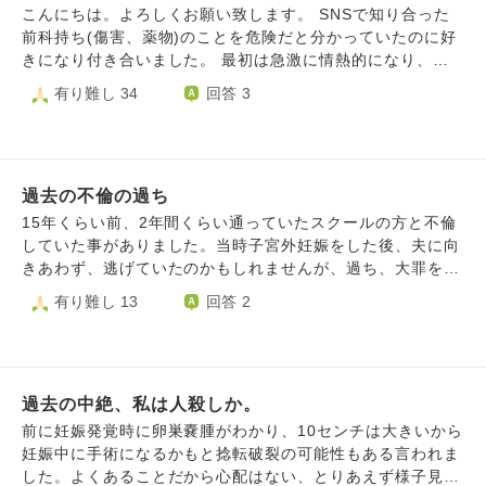
こんにちは。よろしくお願い致します。 SNSで知り合った
前科持ち(傷害、薬物)のことを危険だと分かっていたのに好
きになり付き合いました。 最初は急激に情熱的になり、
「君が最後の女性だと思ってる」や「君と出会ったことで俺
有り難し 34
回答 3
の人生に意味があったと思える」などと言われました。愛の
言葉ばかり言われ、私も混乱していたと思います。 付き合
っていく中で思っていた通りかなり衝動的で無責任、嘘をつ
く人ような人で、常に境界線を突破していくことで私も苦し
過去の不倫の過ち
くなり衝突するようになりました。 特に性的な面が強い関
係で、それでも好きだったのとその熱に持っていかれ彼の子
15年くらい前、2年間くらい通っていたスクールの方と不倫
供を妊娠し、当初は子供を産んで結婚しようと言われていま
していた事がありました。当時子宮外妊娠をした後、夫に向
したが、やはり今は子供は無理だ、産んだとしても養育費は
きあわず、逃げていたのかもしれませんが、過ち、大罪をお
払えない、でも一緒にいよう、と言われました。 私は昔
かしました。 その後、年齢的にも早く子供をと親にも言わ
有り難し 13
回答 2
から子供を持ちたかったので年齢的にもラストチャンスのよ
れ、幸い不妊治療の末、子供を授かりましたが、すぐに産後
うに感じ、中絶は苦渋の決断でした。中絶手術を控え、精神
鬱になり、しばらくパニック障害を患い、今も潔癖症が治ら
的に不安定になり彼への連絡ができなくなると彼の見捨てら
ず、今から思うとバチが当たったんだと思います。 また最
れ不安が爆発し、暴言を吐かれ、あんたとは無理だ。気狂い
近父を亡くし、死に対して身近に感じる事、自分自身の今ま
女、別れると言われました。 その後、私からは連絡せずで
過去の中絶、私は人殺しか。
での行いに対して見つめる機会があり、改めて自分自身の過
したが彼から連絡が来るようになり、中絶に関して他人事、
去にした不倫の罪悪感に苛まれ、なんであんな浅はかな事を
前に妊娠発覚時に卵巣嚢腫がわかり、10センチは大きいから
また手術をしたことを愚弄するような言葉を言われました。
して、自分の欲望のまま生きて、優しい夫や家族を傷つけて
妊娠中に手術になるかもと捻転破裂の可能性もある言われま
そして無視をし続けて以降も彼から連絡が1ヶ月続き、繋が
きたのかと思うと、申し訳ない気持ちでいっぱいで、胸が苦
した。よくあることだから心配はない、とりあえず様子見と