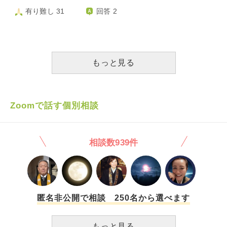
しょうか？
き、あなたを妊娠していたから中絶して離婚すると言った』
有り難し 31
回答 2
『それを夫に言ったら中絶はいいが離婚はしないでと言わ
れ、結局あなたを生んだ』と言われました。 私は小学生
のときから父親の浮気、dv、虐待、アルコール中毒の話を聞
かされ、そのせいで一時期父親を嫌っていて、母親が可哀想
だから嫌だけど聞かなければ、と思っていた過去がありま
もっと見る
す。母親を可哀想だから聞かなきゃと思うのは今現在も続い
ており、里帰り出産中も聞いていましたが、そのせいで情緒
不安定で疲弊した日々を過ごしていました。 今朝、母親
に『中絶して離婚』というワードを今私に言うことがすごい
Zoomで話す個別相談
傷付いた、というと、『お父さんがいいって言ったんだけ
ど、私は産んだよ』と言われ、流産を経験した臨月の私にな
んで言うの？なんで姉にはつわりで苦しいからいっちゃいけ
相談数939件
ないって言うの？私だけ苦しい、というと、『お姉ちゃんに
も言おうと思ってたよ』と言われました。 私だけ父親
の愚痴を２０年も聞かされ、流産をしたときにも言われ、ず
っと苦しんでいるというのに、それが全く伝わっていなく、
絶望しました。そして私は十分傷付いているのに、姉にも言
うのかと無神経にも程があると絶句しました。 そして
匿名非公開で相談 250名から選べます
夜、『あなたがいたことで生きられたし救われたけど、あな
たにとって逆に傷付けることになってごめんなさい』と言わ
もっと見る