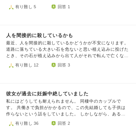
ってしまった時に「長期出張に行く前に必ず会いたい」「結
しい毎日です。優しい夫、やっと授かった可愛い子供にも、
言われました。 しかし、過去にも卵巣嚢腫の手術を経験し
有り難し 5
回答 1
婚したらうまくいくのではないか」「性的な関係になりた
時々怒りのままキレてしまい、彼らを傷つけてしまった事に
ていて、とても怖かった事、まだ息子が一才で、もし悪性だ
い」「やっぱり好きだ」というような言葉を爆弾のように浴
も申し訳ない気持ちでいっぱいです。感謝の気持ちが欠け、
ったら死ぬかも？夫も心療内科に通っていて頼れるかわから
びせられました。彼とはうまくいかないと思っていたので、
相手を思いやらず、自己中心的に過ごして来た自分が愚かだ
ない、突然卵巣が破裂したら？など色々怖くなり中絶しまし
気持ちは惹かれながらも会うことを断り、ブロックしまし
ったと今になって、やっと気づきました。もちろん二度と過
た。 その後卵巣嚢腫は12センチまで大きくなったのです
た。 そして、その数日後に彼は元々知り合いだった女性と
ちを犯さない、償いをしていく、感謝の気持ちを忘れない、
人を間接的に殺しているかも
が、4ヶ月ほどして自然消失しました。 そこから、しばらく
結婚しました。 怒りの余り彼に連絡をすると「(電話で)お前
大切な家族を傷つけないと決心しましたが、旦那さんや家族
して体外受精で授かった次男が生まれています。 中絶して
最近、人を間接的に殺しているかどうかが不安になります。
に会いたい、好きだなんて言ってない」「人の幸せを妬む
を裏切った事、傷つけた事が申し訳なくて、今後幸せになっ
しまったことに後悔しています。 8週くらいだとまだ神経系
道路に落ちている大きい石を危ないと思い植え込みに投げた
な」とガスライティングされました。 私は本当に壊れたか
て良いのだろうか、大罪を犯したので、死んだら恐い地獄に
が発達してないから、痛みや悲しみなども感じてないし、中
とき、その石が植え込みから出て人がそれで転んで亡くなっ
ったのです。そしてこのような人間を好きになってしまっ
落ちるのではないかと毎日ビクビクして、悲しくなって涙が
絶されるときに逃げるとかもないと医者から回答してもらっ
てしまったらどうしようとか考えてしまいます。これはおか
有り難し 12
回答 3
た。全てを失ったのにこの男は幸せな夫ぶっている。彼は過
出て苦しいです。（自業自得で仕方ないのですが）。。 乱
たことがあります。 辛い思いをしてなかったからどうして
しいことなのでしょうか？人殺しになってしまわないか心配
去に何度も女性を中絶させ隠し子も居ました。愛されたの
筆乱文で申し訳ないです。どうしたら救われるのでしょう
も心配です。 中絶は人殺しだと、ネット等で目にする度に
です。また、その石を探し出して捨てた方がいいのでしょう
か、と思ってしまった自分の愚かさ、またそれにより犠牲に
か。どうか教えて下さい。よろしくお願い致します。
心が抉られます。 赤ちゃんは辛くなかったでしょうか、わ
か？
なった命。整理がつかず、今後自分をどう大切にして生きれ
たしは地獄行きでしょうか？どうしたら許されますか
ば良いのか等色々考えてしまっております。叱責、ご助言頂
彼女が過去に妊娠中絶していました
けますと幸いです。
私にはどうしても耐えられません。 同棲中のカップルで
す。 共働きで負担がかかるので、この先結婚しても子供は
作らないという話をしていました。 しかしながら、ある日
過去に元彼に孕まされて中絶していたことが発覚しました。
有り難し 36
回答 2
彼女のことは好きですが、正直別れを考えるほどにショック
でした。今でも考える度に嫌で嫌で仕方がありません。自分