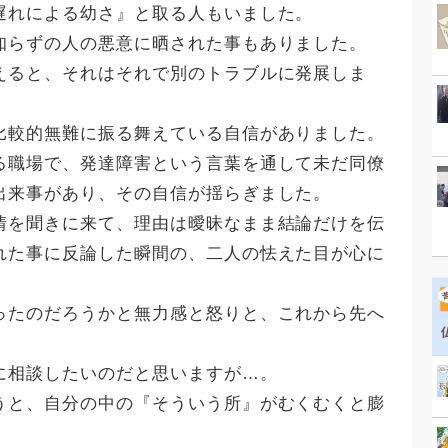
遅れによる幼さ』と取る人もいました。
知らずの人の悪意に晒された事もありました。
えると、それはそれで別のトラブルに発展しま
比較的無難に振る舞えている自信がありました。
る職場で、発達障害という言葉を通して未だ同僚
出来事があり、その自信が揺らぎました。
情を聞きに来て、理由は曖昧なまま結論だけを伝
れた事に反論した瞬間の、二人の怯えた目が心に
ったのだろうかと無力感と怒りと、これから先へ
に相談したいのだと思いますが…。
うと、自分の中の『そういう所』がむくむくと膨