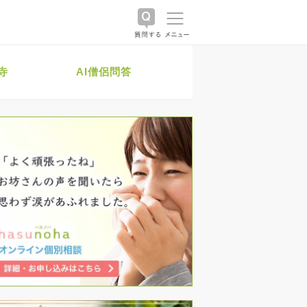
寺
AI僧侶問答