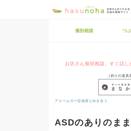
個別相談
つ
お坊さん個別相談。すぐ話し
［祈りの道具
アスペルガー症候群と向き合う
ASDのありのま