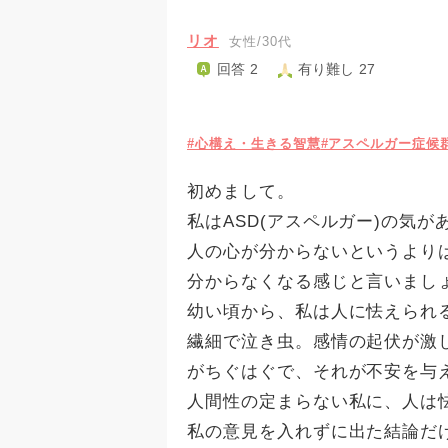
リオ
女性/30代
回答 2
有り難し 27
#心構え・生きる智慧
#アスペルガー症候
初めまして。
私はASD(アスペルガー)の気
人の心が分からないというより
分からなくなる感じと言いまし
幼い頃から、私は人に怯えられ
繊細で泣き虫。感情の起伏が激
がちぐはぐで、それが不安を与
人間性の定まらない私に、人は
私の意見を入れずに出た結論だ