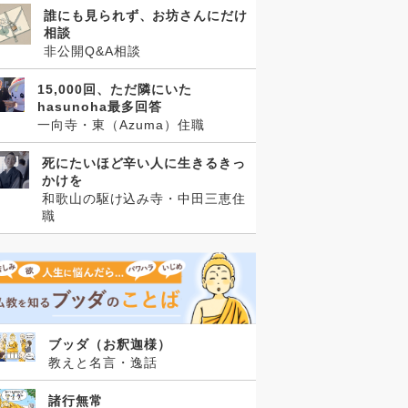
誰にも見られず、お坊さんにだけ
相談
非公開Q&A相談
15,000回、ただ隣にいた
hasunoha最多回答
一向寺・東（Azuma）住職
死にたいほど辛い人に生きるきっ
かけを
和歌山の駆け込み寺・中田三恵住
職
ブッダ（お釈迦様）
教えと名言・逸話
諸行無常