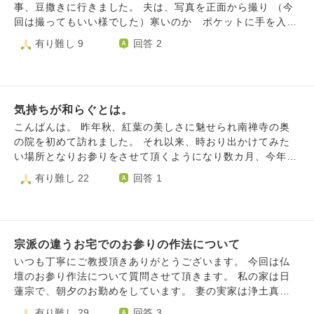
さんにご本尊を確認してからお参りするのが確実でしょう
事、豆撒きに行きました。 夫は、写真を正面から撮り （今
か？
回は撮ってもいい様でした）寒いのか ポケットに手を入れ
ていました。 脇から見てたのですが 外国人の方以外は、老
有り難し 9
回答 2
若男女皆、手を前にくみ神妙な感じで神事をみておられまし
た。 なのに夫は写真を撮る事に 集中してます。 夫は闘病中
で 今とても治療がうまくいっています。 私が無理やり誘
ったわけでもありません…大体いつも、こういう感じです。
気持ちが和らぐとは。
お行儀はいい方の夫なのですが 寺社仏閣での振る舞いが
嫌で注意する私もなんだか… 結局、私が心配しているのは
こんばんは。 昨年秋、紅葉の美しさに魅せられ南禅寺の奥
罰があたらないか…です。 治療がうまくいっている お礼を
の院を初めて訪れました。 それ以来、時おり出かけてみた
したいだけなのに…
い場所となりお参りをさせて頂くようになり数カ月、今年に
なり高徳院、奥の院の隅に掃除が出来るよう竹箒、塵取りが
有り難し 22
回答 1
常にあります。 たまたま法螺貝を吹き修行をされているお
坊さんからボランティアの方々がお掃除をされているお話し
を聞き、少しずつ落ち葉や地面に落ちた小枝の整理をしまし
たが色々な仏さま、神さまの石像、時間を忘れたような感覚
宗派の違うお宅でのお参りの作法について
で無心にお掃除をして気持ちが楽、落ち着けるようになって
います。 忙しい日常から離れ、時間を忘れ無心に何かに集
いつも丁寧にご教授頂きありがとうございます。 今回は仏
中、綺麗にしたいという気持ちは安らぎの一つなのかな、と
壇のお参り作法について質問させて頂きます。 私の家は日
想いを寄せています。
蓮宗で、朝夕のお勤めをしています。 妻の実家は浄土真宗
の家で宗派が異なっています。 私の家ではいつも勧請、開
有り難し 29
回答 3