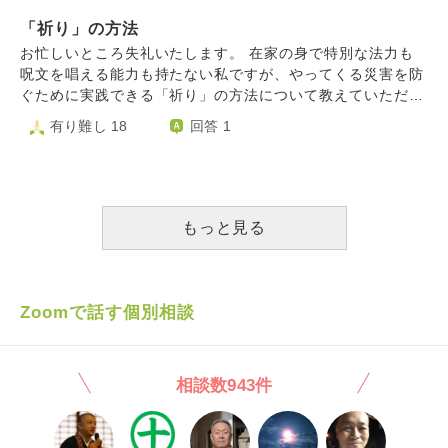
質問なんですが、自分がローソクを用意してローソクに祈願
「祈り」の方法
名と自分の名前を書いて、大日寺みたいに他のお寺さんに自
分が用意したローソクを立てる事は出来るんでしょうか？
お忙しいところ失礼いたします。 在家の身で特別な法力も
お寺に行ったら白い小さなローソクを30円とか50円とか販
呪文を唱える能力も持たない私ですが、やってくる災害を防
売してて立てる事が多いですが、自分が用意したローソクで
ぐために実践できる「祈り」の方法について教えていただけ
立てられる場所があれば立てたいなと思っています。 ロー
ないでしょうか。どのような方法が初心者でも実践できる
有り難し 18
回答 1
ソク台の設置が多いお寺さんをスマホやパソコンで良く調べ
か、ご教示いただければ幸いです。 よろしくお願いいたし
てから立てようと思ったのですが、立てて良いのかな？と思
ます。
い分からなくて質問しました。
もっと見る
Zoomで話す個別相談
相談数943件