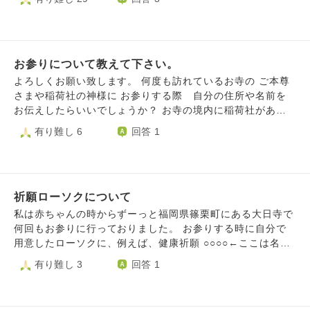
経偈、方便品、寿量品、唱題、回向、（一部省略）と、一般
的な日蓮宗の流れに沿ってお勤めしておりますが、妻の実家
では宗派も違うため仏壇に手を合わせるだけの簡単なものに
なっています。 皆様は異なる宗派の家などでは、どのよう
お参りについて教えて下さい。
にされているのでしょうか。例えばこの場合、般若心経など
をお唱えしているのでしょうか。
よろしくお願い致します。 何度も訪れているお寺の ご本尊
さまや稲荷社の神様に お参りする際 自分の住所や名前を
お伝えしたらいいでしょうか？ お寺の境内に稲荷社があり
ます。 荼枳尼天さまと天上多田稲荷大明神さまが 祀られ
有り難し 6
回答 1
ています。 どちらを先にお参りしたらいいでしょうか？ 又
柏手はそれぞに打った方がいいでしょうか？ よろしくお願
い致します。
祈願ローソクについて
私は赤ちゃんの時からずーっと福岡県篠栗町にある大日寺で
何回もお参りに行っておりました。 お参りする時に自分で
用意したローソクに、例えば、健康祈願 ○○○○←ここは名前
を書いていました。書いたローソクを本尊の近くにローソク
有り難し 3
回答 1
台の所に立ててマッチで火をつけてました。 僕が良く行っ
ていた大日寺はローソクを立てる台数が多くご先祖様供養と
書いたローソクや良縁祈願などたくさん立てられました。