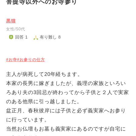
菩提寺以外へのお寺参り
黒猫
女性/50代
回答 1
有り難し 8
#お寺
#お参りの仕方
主人が病死して20年経ちます。
本家の長男に嫁ぎましたが、義理の家族といろい
ろあり夫の3回忌が終わってから子供と２人で実家
のある他県に引っ越しました。
盆正月、春秋彼岸には子供と必ず義実家へお参り
に行っています。
当然お仏壇もお墓も義実家にあるのですが自宅に