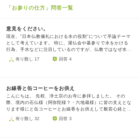
「お参りの仕方」問答一覧
意見をください。
現在、”日本仏教儀礼における水の役割”について卒論テーマ
として考えています。 特に、灌仏会や墓参りで水をかける
行為、手水などに注目しているのですが、仏教ではなぜ水を
用いた行為が清浄・供養・祈りと結びついたのでしょうか。
有り難し 17
回答 4
また、こうした水の儀礼には、仏教思想だけでなく、日本古
来の祖霊信仰や民間信仰も関係しているのでしょうか。 も
し宗派的な違いや歴史的背景などがあれば教えていただきた
いです。
お線香と缶コーヒーをお供え
こんにちは。 先程、浄土宗のお寺に参拝しました。 その
際、境内の石仏様（阿弥陀様？・六地蔵様）に皆の支えとな
ります様にと缶コーヒーとお線香をお供えして般若心経と念
仏をお唱えしました。 問題は無いでしょうか？
有り難し 32
回答 3