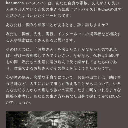
hasunoha（ハスノハ）は、あなた自身や家族、友人がより良い
人生を歩んでいくための生きる知恵（アドバイス）をQ&Aの形で
お坊さんよりいただくサービスです。
あなたは、悩みや相談ごとがあるとき、誰に話しますか？
友だち、同僚、先生、両親、インターネットの掲示板など相談す
る人や場所はたくさんあると思います。
そのひとつに、「お坊さん」を考えたことがなかったのであれ
ば、ぜひ一度相談してみてください。なぜなら、仏教は1,500年
もの間、私たちの生活に溶け込んで受け継がれてきたものであ
り、僧侶であるお坊さんがその教えを伝えてきたからです。
心や体の悩み、恋愛や子育てについて、お金や出世とは、助け合
う意味など、人生において誰もが考えることがらについて、いろ
んなお坊さんからの癒しや救いの言葉、たまに喝をいれるような
回答を参考に、あなたの生き方をあなた自身で探してみてはいか
がでしょうか。