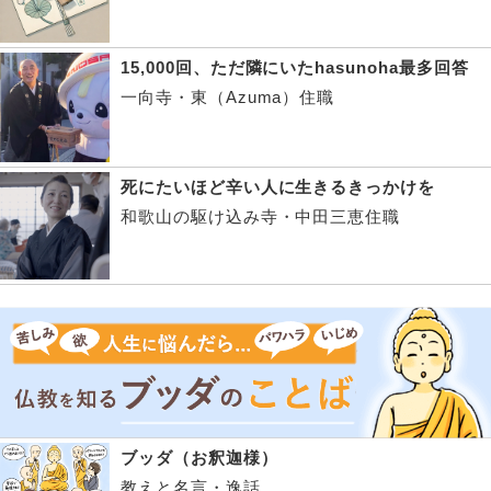
15,000回、ただ隣にいたhasunoha最多回答
一向寺・東（Azuma）住職
死にたいほど辛い人に生きるきっかけを
和歌山の駆け込み寺・中田三恵住職
ブッダ（お釈迦様）
教えと名言・逸話