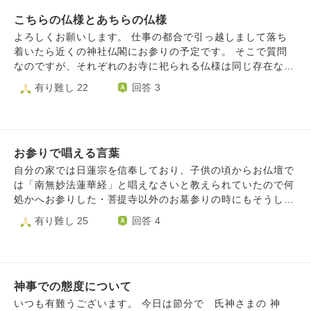
こちらの仏様とあちらの仏様
よろしくお願いします。 仕事の都合で引っ越しまして落ち
着いたら近くの神社仏閣にお参りの予定です。 そこで質問
なのですが、それぞれのお寺に祀られる仏様は同じ存在なの
でしょうか? 神道では分霊という考え方が主流のようです
有り難し 22
回答 3
が、仏教ではどういう扱いや考えなのでしょうか？ もっと
いうと「はじめまして」とあいさつするべきか「こちらでは
はじめてお参りします。日ごろ御加護下さりありがとうござ
います」とはじめてお参りした際にお祈りするべきか分から
お参りで唱える言葉
ないです。 どうかよろしくお願いします。
自分の家では日蓮宗を信奉しており、子供の頃からお仏壇で
は「南無妙法蓮華経」と唱えなさいと教えられていたので何
処かへお参りした・菩提寺以外のお墓参りの時にもそうして
いたのですが、 仕事でお寺に行ったり仏像を見る事が多く
有り難し 25
回答 4
なるにつれ、宗派ごとに本尊が違うのでいつも「南無妙法蓮
華経」でお参りしていた事は間違っていたのではと感じるよ
うになりました。 そこから、お寺をお参りした時にそれぞ
れの宗派の主な本尊の名前を唱名しながら合掌する事にした
神事での態度について
のですが、お寺ごとにも別な仏様がいる事に気づき少し混乱
してしまいました。 正しいお参りをする為に、始めにお寺
いつも有難うございます。 今日は節分で 氏神さまの 神