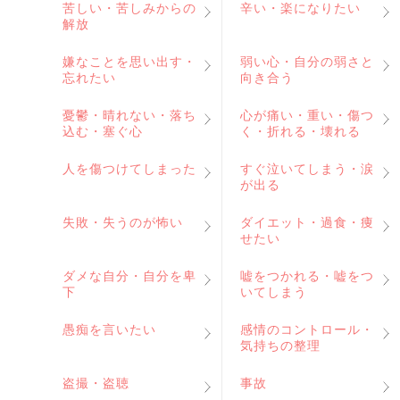
苦しい・苦しみからの
辛い・楽になりたい
解放
嫌なことを思い出す・
弱い心・自分の弱さと
忘れたい
向き合う
憂鬱・晴れない・落ち
心が痛い・重い・傷つ
込む・塞ぐ心
く・折れる・壊れる
人を傷つけてしまった
すぐ泣いてしまう・涙
が出る
失敗・失うのが怖い
ダイエット・過食・痩
せたい
ダメな自分・自分を卑
嘘をつかれる・嘘をつ
下
いてしまう
愚痴を言いたい
感情のコントロール・
気持ちの整理
盗撮・盗聴
事故