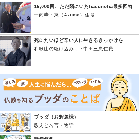
15,000回、ただ隣にいたhasunoha最多回答
一向寺・東（Azuma）住職
死にたいほど辛い人に生きるきっかけを
和歌山の駆け込み寺・中田三恵住職
ブッダ（お釈迦様）
教えと名言・逸話