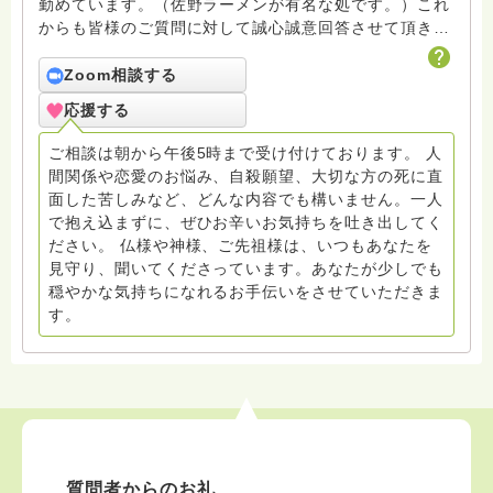
勤めています。（佐野ラーメンが有名な処です。）これ
からも皆様のご質問に対して誠心誠意回答させて頂きた
いと存じます。まだまだ修行中の身ですので至らぬ点あ
ろうかとは存じますが共に精進して参りましょうね。お
Zoom相談する
寺にもお気軽に遊びに来てください。
応援する
ご相談は朝から午後5時まで受け付けております。 人
間関係や恋愛のお悩み、自殺願望、大切な方の死に直
面した苦しみなど、どんな内容でも構いません。一人
で抱え込まずに、ぜひお辛いお気持ちを吐き出してく
ださい。 仏様や神様、ご先祖様は、いつもあなたを
見守り、聞いてくださっています。あなたが少しでも
穏やかな気持ちになれるお手伝いをさせていただきま
す。
質問者からのお礼