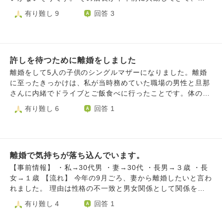
「離婚を思いとどまるべきという知らせだったのだろうか」
に至るまでネチネチ嫌がらせのようなことをされてきまし
族といつか聞かれるかもね、なんて話していました。 そし
有り難し 9
回答 3
と考えてしまい、余計に心が揺れています。 時間がたてば
た。 私の家族は『いらないものも送られてても、こちらで
て昨日、元夫は元気ですか、って聞かれたので離婚しまし
少しずつ落ち着くのかもしれませんが、今はとても苦しいで
処分すればいいし、置く場所の心配もいらない。変にこだわ
た、と言ってしまいました。 家族には聞かれたとは言って
す。離婚という決断は間違いではなかったと信じたい一方
っても長引くだけだし、さっさと送ってもらった方がい
いません。 何故、離婚したと言ったのか、など聞かれたり
で、悲しさや迷いもあります。 このような私に、何かお言
い。』と言ってくれました。 はやく縁を切れるよう、変に
嫌な思いをしたくないので、言いたいけど言うのをやめよう
葉をいただけましたら幸いです。
こだわらないように構えていた方がいいのでしょうか？ こ
許しを待つために離婚をしました
かと思っています。 まとまっていない文章ですみません。
だわらない様にしていても、どうしても不安が拭えません。
よろしくお願いします。
離婚をして5人の子供のシングルマザーになりました。離婚
に至ったきっかけは、私が当時務めていた職場の男性と旦那
さんに内緒でドライブとご飯食べに行ったことです。体の関
係もなくそれだけです。今まで一度も他の男性と二人で会う
有り難し 6
回答 1
ことすらなかったので、旦那さんとしてはそこには好意があ
ったというショック、自分は絶対浮気はしないと心に誓って
たのにされたショック、信じてたのに裏切られたショック、
いろんな感情に苦しめられていました。旦那さんからはとて
離婚で気持ちが落ち込んでいます。
も愛されていましたし私も愛していました。それなのになん
でこんなことをしてしまったのか…とても後悔しました。
【事前情報】 ・私→30代男 ・妻→30代 ・長男→３歳 ・長
そこからは旦那さんのメンタルがものすごく不安定になり今
女→１歳 【流れ】 今年の9月ごろ、妻から離婚したいと言わ
まで見たことのない程の涙を見たり、怒り狂ったり、愛して
れました。 理由は性格の不一致と男女関係として関係を保
るけど許せないという気持ちで苦しんでいました。時間と共
つことが難しいからだそうです。 私は不貞行為に該当する
有り難し 4
回答 1
に旦那さんの気持ちは怒りが増していくばかりでした。冷静
行為はしていません。 また、子ども二人の親権は私が取得
になればなる程いろんなことを考えどんどん許せなくなって
することで合意していますが、 妻の希望としては「夫婦関