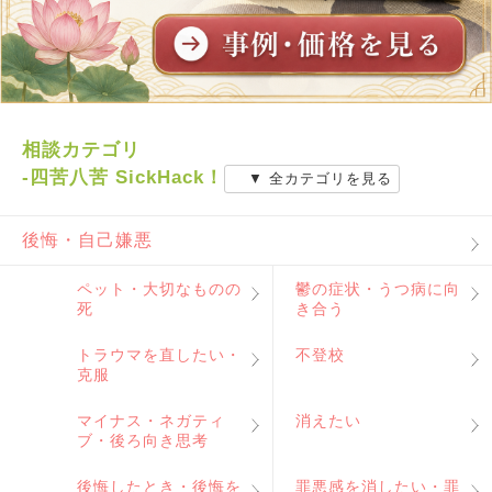
相談カテゴリ
-四苦八苦 SickHack！
▼ 全カテゴリを見る
後悔・自己嫌悪
ペット・大切なものの
鬱の症状・うつ病に向
死
き合う
トラウマを直したい・
不登校
克服
マイナス・ネガティ
消えたい
ブ・後ろ向き思考
後悔したとき・後悔を
罪悪感を消したい・罪