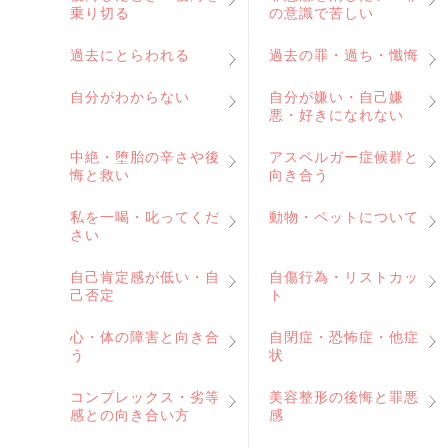
乗り切る
の意識で苦しい
過去にとらわれる
過去の罪・過ち・懺悔
自分がわからない
自分が嫌い・自己嫌
悪・好きになれない
中絶・堕胎の辛さや後
アスペルガー症候群と
悔と救い
向き合う
私を一喝・叱ってくだ
動物・ペットについて
さい
自己肯定感が低い・自
自傷行為・リストカッ
己否定
ト
心・体の障害と向き合
自閉症・恐怖症・他症
う
状
コンプレックス・劣等
美容整形の後悔と罪悪
感との向き合い方
感