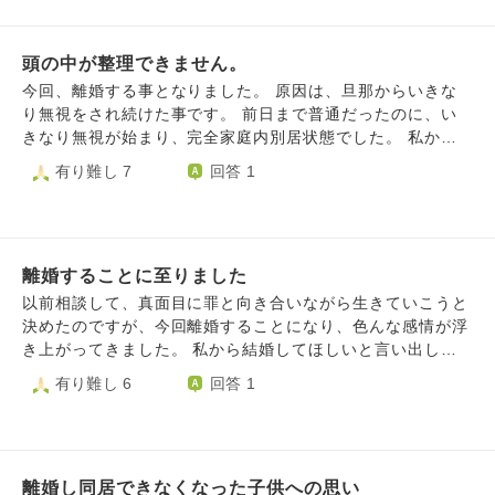
いました。半年くらいからは会話も減り、冷たくもなり次第
係を解消するのみで関わり方はこれまでと変えないでいた
に夫婦関係もなくなり私を愛してくれていた旦那さんの姿が
い。母親としての務めは果たすしお金も出す」と話していま
なくなっていきました。何度か話し合い、もう愛せない、戻
頭の中が整理できません。
す。 別居はすることになるのですが… 養育費も払うつもり
れない、女として見れない…心に突き刺さるような言葉を並
であくまで妻は前向きに考えているそうですが、 私はそう
今回、離婚する事となりました。 原因は、旦那からいきな
べられたときには頭が真っ白になりました。それでも、私が
は考えられません。 「結局自分の都合を優先して離婚＋別
り無視をされ続けた事です。 前日まで普通だったのに、い
また好きになってもらえるように頑張って尽くすからこれか
居という選択肢を取ったのは自己中心的過ぎるのではない
きなり無視が始まり、完全家庭内別居状態でした。 私から
らの私を見てほしいと涙を流しながら何度かお願いをしまし
か」「そもそも妻が不貞行為をしていない証拠がどこにある
１度だけ、なぜ無視するのか聞いたのですがはぐらかされま
有り難し 7
回答 1
た。受け入れるとは言えないと言われながらどうにか過ごし
のか」「離婚協議書を協力して作っているが妻のバックに弁
した。 休日前になると仕事から帰ったら逃げるようにどこ
てきました。子供のこともあり旦那さんも中々離婚に踏み切
護士がいるのではないか」「今でこそ母親の務めを果たすと
かへ行き、2.3日帰ってこないという日々が続きました。 無
れなかったと思います。毎日会話もない中必死に旦那さんに
言ってるが今後気持ちが変わる可能性だってある」「妻は敵
視が1ヶ月経った頃。 もうすでに私の心は壊れてしまってい
気を使い、尽くして、仕事をしながら5人の子供の育児に家
じゃないのか」と妻への失望と不信が私の中にあります。
ました。 精神的にも追い詰められしまい、ストレスが体に
事に一人でこなしてきました。段々自分自身がやつれていき
私は親権を持つ側として子どもの人生のためにすべてを捧げ
離婚することに至りました
出て眠れない、食べれない、体中が痛い。 そして何が原因
壊れてしまいそうでした。旦那さんも子供のことすら見えな
る覚悟です。 ただ「今後への不安」「妻への不信と失望」
だろうと、子供もいるのにこんな環境を作り上げる人と一緒
以前相談して、真面目に罪と向き合いながら生きていこうと
くなっていてこれでいいのか…と悩む毎日でした。自分の思
「仕事、家事、育児」「離婚による周囲の見方への不安」で
にやっていけないと感じました。 そしてもう、我慢の限界
決めたのですが、今回離婚することになり、色んな感情が浮
いだけでいるのは子供のためにもならないと思い私から離婚
ここ数か月追われており、心身共に疲弊しています。 特に
を超えてしまい、離婚という結論に辿り着きました。 結果
き上がってきました。 私から結婚してほしいと言い出した
を決意しました。離婚を決めた途端旦那さんは豹変し私に対
精神的にかなり厳しく、何をしていても楽しくなくて笑るこ
的に、無視した原因は普段からの積もり積もった物だそうで
のにも関わらず、セックスレスで、相手を拒むようになり、
有り難し 6
回答 1
して憎しみまみれになっていました。尽くすと言ったなら最
とが出来ません。 どう気持ちを切り替えていけばいいので
すが、もうそんな感じなら一緒にやっていけないね、という
度重なる浮気をしていました。 でも主人しかやっぱりいな
後まで尽くしてほしかったと。今となっても何が正解だった
しょうか。 どう気持ちの整理をすればよいのでしょうか。
話になったんですが。 私は経済的にも自立できていないの
いと気づき、真面目に生きていこうとしたのにも関わらず、
のかわかりません。でも私自身もボロボロでした。ただ私は
人生がどうなるのかも不安でたまりません。 私が子どもに
で遠方の実家に帰る事になりました。 一人っ子で、母も高
ある人と出逢い、自分がこれまでできていなかったことに気
気持ちあっての離婚なので許してもらえる日を待ってるとも
とって良い父親であり良い家庭を築いていけるのか不安で
齢で１人住まいなので必然的にその選択となりました。 そ
づきました。 主人はとても優しくしてくれるのに、私はい
伝えました。私のことは感情もなく嫌いしかないと言われて
す。 アドバイスをお願いいたします。
して旦那は、遠方だしもう子供とは会わない。 養育費も払
離婚し同居できなくなった子供への思い
つも冷たい態度でした。 自分がこんなにも意地悪になれる