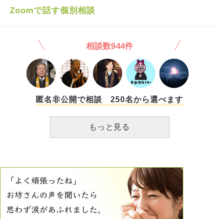
ている方が多くいらっしゃると思いますが、皆さんはどのよ
これら以外にも沢山それも何度も繰り返され、具体的な改善
Zoomで話す個別相談
うに自分の思いとむきあっているのでしょうか。
策を提示しても実行せずすぐにまた同じ事をする状況に当時
の私は毎日発狂しそうなくらい不安で、元夫を責める事でし
か自分を保てませんでした。 また、結婚してからずっと私
相談数944件
が全て出していた生活費を新居の購入を機に去年の暮れから
子供関連の費用と食費以外を元夫が出す事になり、妊産婦の
私に顔を合わせれば金が無いと言い、足りないなら出そうか
と言っても断固拒否、節約もせず無駄遣いをしてまた金が無
いと皆が眠る布団でもずっと言われ、これも不安の理由の一
つだったと思います。 DVと言われて私は衝撃を受けすぐに
匿名非公開で相談 250名から選べます
離婚を了承し最後の話合いでは誠心誠意謝り、元夫は「自分
にも至らない所があった」と顔色一つ変えず上辺のみの謝罪
もっと見る
をしてきましたが、時間が経つにつれ、 元夫にも原因があ
るのではないか？(どんな理由があろうとも怒鳴る事は決し
て許される事ではありませんが)何も言わず家を出た元夫に
一方的にDVだと言われるのはあんまりではないか？と怒り
にも似た感情が溢れてきます。 離婚という結果や未来には
何も関係はありませんし、私は子供達を幸せにしていく事だ
けに注力するべきですが、どうしても上記のモヤモヤが晴れ
ず事あるごとに「私は酷い人間だ」と落ち込んだり「私のよ
うな人間が子育てをしていていいのだろうか」と思ってしま