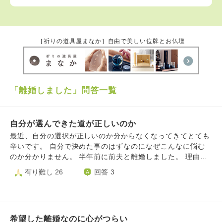
［祈りの道具屋まなか］自由で美しい位牌とお仏壇
「離婚しました」問答一覧
自分が選んできた道が正しいのか
最近、自分の選択が正しいのか分からなくなってきてとても
辛いです。 自分で決めた事のはずなのになぜこんなに悩む
のか分かりません。 半年前に前夫と離婚しました。 理由と
しては、子供の有無についての価値観の違い、何もかも私の
有り難し 26
回答 3
せいにされる、証拠もないのに不倫してると決めつけられ
る。 前夫が自分の母親と私の父親に、嘘を吹き込んで、私
の事自殺に追い込む程責めらたこと。GPS を使ってストー
カーされたこと等です。 これまでの積み重ねもありました
希望した離婚なのに心がつらい
が、上記の事がきっかけで当時は前夫に対する気持ちが覚め