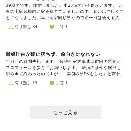
しまいました。子供と復縁の希望を持つのはだめでしょう
わない。 連絡も取らない。 と言っていますが 子供とは仲良
のかと驚いていると同時に、そんな自分に嫌気がさしていま
39歳男です。離婚しました。小2と5才の子供がいます。 元
か？
かったので、毎日すごく辛そうです。 はじめて泣く姿も見
した。 私は長年、自分のことが大嫌いでした。 そんな私
妻の実家敷地内に家を建てていましたので、私が出て行くこ
ました。 私は、遠くても年に１回くらいは会うとか写真、
に、ある人が、自分が心地いいと思うことにしたがって行っ
とになりました。幸い両家同じ県なので週一回は会える約束
手紙、電話色々な手段があるのになぜ会わないと断言したの
た方がいいよと。自分を大事にして愛してあげないと人のこ
になっています。 ただ、この8年間、子供と家族のために、
有り難し 34
回答 1
か理解できず。 ちなみに旦那はバツイチで前妻との間にも
とも愛してあげられない。 私は主人に辛くあたる自分を愛
精一杯生きてきました。家族が自分を変えてくれました。毎
子供が居ます。 前妻の不貞行為で子供がまだ赤ちゃんの
してあげるためには、まず離婚して、自分のことを労わって
日子供にひっついていましたし、それこそが生きがいでし
時に離婚したそうですが、その時も同じく会わない選択を
あげないとなと思いました。 離婚したいと伝えたその日か
た。これからも当然子供の成長を近くで見続けられると思っ
し、経験上３か月くらいで気持ちが少し落ち着いたそうで、
ら、今まで主人に対するイライラや不満というものよりも、
ていました。 離婚理由はいわゆる性格の不一致です。 確か
今回も3ヶ月くらいかな等と言っていましたが。。 でも、子
主人の時間を無駄にしてしまった、傷つけてしまったという
離婚理由が腑に落ちず、前向きになれない
に自分に悪かった部分はたくさんあると思います。反省の弁
供がもう小学生で、正直今回精神的に無理かもしれないとも
罪悪感がたくさん湧き上がってきてしまいました。 もちろ
も何度も何度も伝えました。そして、まだ小さい子供のため
二回目の質問失礼します。 経緯や家族構成は前回の質問と
言っています。 とにかく辛そうです。 私は複雑ですが、子
ん今までもたくさんの罪悪感を背負って生きてきましたが、
にも、何度も何度も抵抗しました。でも、無理でした。 子
プロフィールを参考にお願いします。 離婚の条件や届出も
供から父親がいなくなってしまう事、、、 もう父親に会え
離婚を伝えたことで、心から申し訳ない気持ち、罪悪感で、
供は、会えばパパ、パパと抱っこを要求してきます。その時
済み全て終わったのですが、「妻(私)がDVをした」と言われ
なくなる事、、、 考えると胸が苦しくて。 苦しすぎて、な
今は押しつぶされそうです。 こんな私はどうやって立ち直
は全力で抱きしめ、全力で愛情をそそいでいるつもりです。
た事がどうしても引っかかり、毎日悶々としています。 前
有り難し 19
回答 1
んでこんな事になったんだろうとさえ思います。 でも、冷
っていけばいいでしょうか? また、私は許されるのでしょう
ただ、やはり別れ側になると涙が止まらなくなります。子供
回書かせて頂いた通り、私は元夫の不注意に過剰に反応し何
静に考えると、この状況になったのには原因があるし、私も
か? もう地獄へ行くしかないのでしょうか。 混乱していてあ
も辛いでしょう。申し訳ない気持ちで胸がえぐられそうにな
度も同じ失敗をする事に怒鳴ったりする事や物に当たる事が
我慢できなかった。 それに旦那はもう会わない選択をし
まり上手くまとめられていなくて申し訳ありませんが、ご回
ります。 この状態がいつまで続いてくれるのか。 少しでも
多々ありました。 元夫の不注意は、単なる物忘れから始ま
た。 それが全てなのかな、、と思ったり。 今とても感傷的
答よろしくお願いします。
元妻の機嫌を損ねると会うことに制限を設けられそうで、怯
り空の調理家電の電源を入れっぱなしにしたり前を見ずに歩
になりやすく、毎日辛いです。 前向きになれるお言葉をも
えているような自分がいます。 また、子供が大きくなれ
いて長男とぶつかって怪我をさせたり、生後一ヶ月の次男を
もっと見る
らえると嬉しいです。
ば、私より優先するものが増えてくるでしょう。それは喜ば
抱っこしながら歩きスマホをしてまた長男とぶつかり危うく
しいことなのですが、考えると寂しくて、不安でなりませ
皆で転びそうになったり次男の布団に浴室洗剤を置いて零し
ん。 世の中には同じ様な思いや、もっとお辛い思いをされ
たり人身事故を起こしたのに危険な運転を改めなかったり、