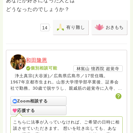
あなたが好きになった人とは
どうなったのでしょうか？
有り難し
おきもち
14
和田隆恩
個別相談可能
林鴬山 憶西院 超覚寺
浄土真宗(大谷派)／広島県広島市／17世住職。
1967年京都市生まれ。山形大学理学部卒業後、証券会
社で勤務。30歳で脱サラし、親戚筋の超覚寺に入寺、
45歳で住職継職。 遺族の分かち合いやお悩み相談な
どグリーフサポート活動を続け、お寺の掲示板による法
Zoom相談する
語伝道にも尽力している。カープ坊主の会会員。
応援する
こちらに法事が入っていなければ、ご希望の日時に相
談させていただきます。 想いを吐き出しても、あな