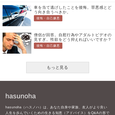
車を当て逃げしたことを後悔。罪悪感とど
う向き合うべきか。
後悔・自己嫌悪
僧侶が回答。自慰行為やアダルトビデオの
見すぎ。性欲をどう抑えればいいですか？
後悔・自己嫌悪
もっと見る
hasunoha
hasunoha（ハスノハ）は、あなた自身や家族、友人がより良い
人生を歩んでいくための生きる知恵（アドバイス）をQ&Aの形で