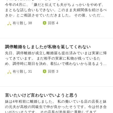
てしまい自ら離婚を決意して、離婚しました。 両親や友人
今年の4月に、「嫌だと伝えても夫がちょっかいをやめず、
も事情知っていたのでよかったね！や離婚して正解だと喜ん
まともな話し合いもできない。このまま夫婦関係を続けるべ
でくれました。 しかし、2.3日前から前夫の優しいかった
きか」とご相談させていただきました。 その後、いただい
所、楽しかった思い出がフラッシュバックしてしまい、離婚
たご回答を参考に夫婦の在り方を模索してきました。しか
有り難し 38
回答 4
して正解だったのか分からなくなりました。 毎日毎日過去
し、①私が「嫌だからやめてほしい」と伝えても無視され続
の事が甦ってしまい苦しくて泣いてます。 そう考えると今
けたこと、②結婚前はお互いに子どもを望んでいたにもかか
の生き方でよかったのかなと自分の決めたことなのに正解だ
わらず、夫が実はここ数年ずっと子どもを望んでいなかった
ったのか。 と思ってしまいます。 今更あの時に戻りたいと
こと、さらに女性の出産には時間的な制約があることを知ら
は思いませんが、気持ちの整理がつかずにいます。 このま
調停離婚をしましたが私物を返してくれない
なかったと打ち明けたことから、離婚を決意しました。 離
ま生きて幸せになれるのか分からないから死にたいとも思い
婚が決まってから夫は人が変わったように家事をするように
先日、調停離婚が成立し離婚届も提出済みでいまは実家に帰
ます。 相談できる人もいないのでこちらに相談させていた
なりましたが、私には「今さら遅い」という思いしかありま
ってきています。 まだ相手の実家に私物が残っているた
だきました。 情けない私ですが宜しくお願い致します。
せんでした。また、私が引っ越し準備を進める中で「子ども
め、調停時に期日を決め、着払いで構わないから送るように
追伸 今のこの気持ちを抱えたまま彼氏と付き合うのは失礼
ができれば離婚しない？」と言われたことにも、問題の本質
と決めています。 ですが相手が『どれが私物なのかわから
有り難し 31
回答 3
を感じてしまい申し訳なく思います。でも、本当の気持ちが
を理解していないように感じ、悲しくなりました。 そして
ない、仕分けに立ち会ってほしい』と連絡が来ました。 仕
話せなくて苦しいです。毎日涙が出ます。
本日、離婚届を提出しました。ふと夫の顔を見ると、涙をこ
事の都合もありますし、何より相手方に会いたくありませ
らえているようでした。その姿を見て胸が締め付けられ、私
ん。なので、送るものを写真に撮ってメールで送ってくれれ
も泣きそうになりました。 私は、これまでのつらさを思え
ば、こちらで確認すると伝えているのに、その写真を送るの
ば、このまま我慢を続けるより新しい人生を歩む方が良いと
言いたいけど言わないでいようと思う
も拒否されてしまっています。 もうこれ以上長引かせたく
考えて離婚を選びました。それでも、なぜかとてもつらい気
ないですが、不要なものまで送りつけられたり、必要なもの
妹は4年程前に離婚しました。 私の働いている店の店長と妹
持ちになります。 さらに、離婚届を提出する直前に横断歩
を送り返してくれないのではないかと不安で仕方ありませ
の元夫が高校の同級生で仲が良かったそうです。今は付き合
道で派手に転び、両手両足にけがをしました。そのため、
ん。 考えすぎだといわれればそうかもしれませんが、離婚
いがないそうです。 その店長が半年前に異動してきて、家