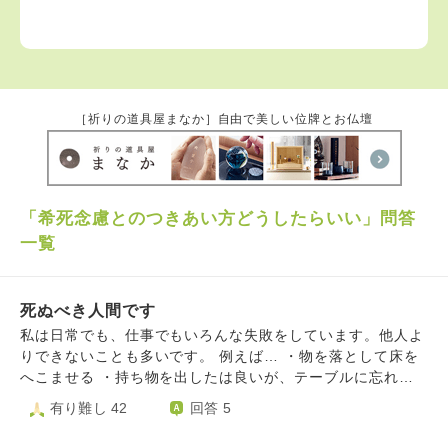
［祈りの道具屋まなか］自由で美しい位牌とお仏壇
「希死念慮とのつきあい方どうしたらいい」問答
一覧
死ぬべき人間です
私は日常でも、仕事でもいろんな失敗をしています。他人よ
りできないことも多いです。 例えば… ・物を落として床を
へこませる ・持ち物を出したは良いが、テーブルに忘れる
・風呂の湯はあふれさせる …言い出せばキリがありませ
有り難し 42
回答 5
ん。大きな事故はまだ起こしていませんが、いつか起こすの
では、と不安です。 また、障害者で体も弱いので、私はゴ