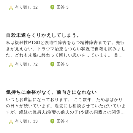
と結論づけてしまいます。子供にも寂しい思いをさせ、一緒
はめて 現実を見ているのですが なかなか色んな事があり過
死念慮は消えません。 自分の考えてる生き方は冬季だけ働
有り難し 32
回答 3
にいたいと言う気持ちに応えられないことも多々あります。
ぎて 自分を信用できません 教えを信用できません どうか、
くと言うものですが、ほとんどの人は働けと言います。 お
背伸びをやめて自分らしく生きようとすれば、他の人とは全
どなたか 分かりやすく説明して頂ける方は いませんか？ 今
金をかけずに生きる方法を自分で模索していく事が目的にな
く違うペースになります。仕事は毎日行けないくせに生活の
のままだと 不安で気が狂いそうです よろしくお願いします
ってしまいました。 ただ、自分の能力や性質が分かり切っ
ために報酬はもらっているし、空いた時間は静かに過ごした
ているのでこの先生きていけないだろうなと感じてます。
りのんびりしたり出かけたり。休みの日はたまに旅行も行き
自殺未遂をくりかえしてしまう。
最近成人向け漫画書いてる人の収入が高いことを知り、昔絵
ます。文面だけ見たら優雅で貴族かと思うくらいです。で
を描いたりしたいと言っていつまでもやらない事に嫌気がさ
私は複雑性PTSDと強迫性障害をもつ精神障害者です。先行
も、実際は聴覚過敏があったり他の人は感じない過敏さや、
しました。 何も続かない。 早く死にたいです。 昔から人間
きが見えない、トラウマ治療もつらい状況で自殺を試みまし
その場にいるだけで疲れてしまう特性があります。目に見え
の悩みは変わらないのに今何とか出来るわけが無いと思いま
た。どれも未遂に終わって悔しい思いをしています。 首吊
ないのです。無理をすると湿疹や蕁麻疹が出て、またうつ状
す 死が救いではないですか。
り、OD、漂白剤を飲む。どれも自殺できないままでした。
有り難し 72
回答 5
態に引き戻されてしまいます。どれか一つなら頑張れるのに
夫がいるのですが夫には、1人にしないでくれと言われてし
こんなにたくさんの病気や障害をどうやって受け入れたらい
まいました。1人になるとすぐに死にたくなります。夫の父
いのか。普通に見えるので余計にズルしているサボっている
には、私は幸福貧乏だから、別れた方がいいと言われてしま
と思われるのが怖いんです。本当はもっと努力できるのか、
いました。どうしたら、死にたくなくなるでしょうか？
もっと頑張れるのか、甘えているのではないか、堕落した人
気持ちに余裕がなく、前向きになれない
間ではないか、もう自分を責めてしまっておかしくなりそう
いつもお世話になっております。 ここ数年、ため息ばかり
です。
の日々が続いています。過去にも相談させていただいていま
すが、絶縁の長男夫婦(妻の前夫の子)や嫁の両親との関係悪
化で、義父母との関係もギクシャクしています。今年に入
有り難し 33
回答 4
り、関わるのが億劫になっています。 三男(実子)の高校野球
が残り1ヶ月。未だに結果が出ずに最後の大会も出場しない