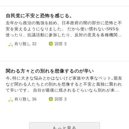
で終了が濃厚です。姿を見てると辛いです。大学受験も控え
ていますが、父子家庭で私の収入では厳しいのが現実で、毎
自民党に不安と恐怖を感じる。
日、お金の心配ばかりです。 仕事もケアマネジャーをして
いますが、子育てとの両立のため市の会計年度職員として時
去年から政治の勉強を始め、日本政府の闇の部分に恐怖と不
短で働いてます。ケアマネの仕事も毎日訪問して、利用者や
安を覚えるようになりました。 だから使い慣れないSNSを
家族の話を聞いて、何が最善の方法なのか考えては頭が働か
使ったり、抗議活動に参加したり、反対の意見を各種機関の
ずです。 弁当作りや送迎、家事全般など自分の苦手なこと
ご意見ボックスに送ったりしていました。 しかし、選挙で
有り難し 32
回答 3
ばかりで投げ出したくなり、死んでしまえば楽なのかな、と
自民党は圧勝してしまいましたし、私達の意見や反対活動を
考えてしまうこともあります。 いろいろ抱えて、毎日は楽
無視して進んでしまった事がたくさんあります。 私のでき
しくないですが、どうしたら気持ちに余裕が生まれるのでし
る事はあまりに小さい… けれど、移民、憲法改正、農林中
ょうか。毎日、イライラしているのが自分でもわかります。
金法改正、ワクチン、一次産業を縮小など書ききれないほど
人と関わるのも億劫です。
関わる方々との別れを想像するのが辛い
自民党の企みと日本の破壊はものすごいスピードで進んでい
ます。 選挙後から本当に精神的に辛いです…。 仕事にも集
今､特に大きな悩みとかはないけど家族や大事なペット､親友
中できず、大怪我もしてしまいました。今の私の現状は一時
など関わる人たちとの別れを想像すると不安と孤独に襲われ
的にでも政治と距離を置くべきだと思います。 ですが「情
て辛いです。 自分が最後に残されるぐらいなら別れが来る
報を逃してしまう…」「私1人の効果が薄くとも何もしない
前に自分から死んでしまおうかな…って漠然と考えてしまい
有り難し 36
回答 3
よりは良いかも」「一度離れたらもう頑張れないかもしれな
ます。 悩み相談というよりも､この気持ちを吐き出したくて
い」という理由で離れる事が出来ません… 何か離れられる
ここに書かせていただきました。
ような心の持ち方はありますでしょうか？ また、先程言っ
たように私の出来る事は小さく止められない現状の中、「死
んでこの恐怖と不安から逃れたい」と思っています。 この
もっと見る