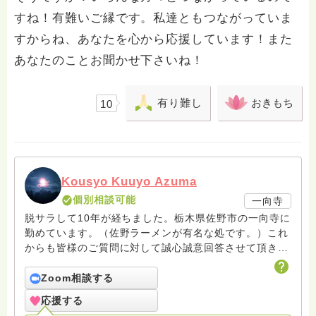
すね！有難いご縁です。私達ともつながっていま
すからね、あなたを心から応援しています！また
あなたのことお聞かせ下さいね！
有り難し
おきもち
10
Kousyo Kuuyo Azuma
個別相談可能
一向寺
脱サラして10年が経ちました。栃木県佐野市の一向寺に
勤めています。（佐野ラーメンが有名な処です。）これ
からも皆様のご質問に対して誠心誠意回答させて頂きた
いと存じます。まだまだ修行中の身ですので至らぬ点あ
ろうかとは存じますが共に精進して参りましょうね。お
Zoom相談する
寺にもお気軽に遊びに来てください。
応援する