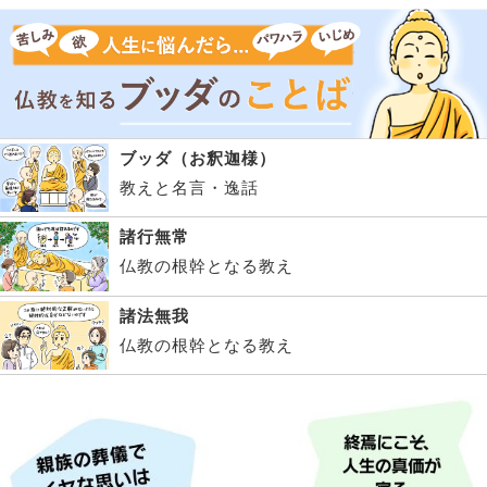
ブッダ（お釈迦様）
教えと名言・逸話
諸行無常
仏教の根幹となる教え
諸法無我
仏教の根幹となる教え