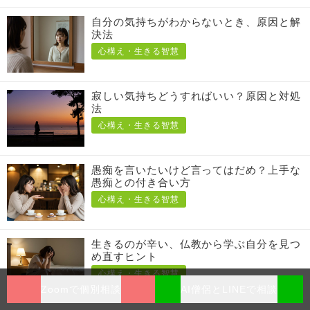
自分の気持ちがわからないとき、原因と解
決法
心構え・生きる智慧
寂しい気持ちどうすればいい？原因と対処
法
心構え・生きる智慧
愚痴を言いたいけど言ってはだめ？上手な
愚痴との付き合い方
心構え・生きる智慧
生きるのが辛い、仏教から学ぶ自分を見つ
め直すヒント
心構え・生きる智慧
Zoomで個別相談
AI僧侶とLINEで相談