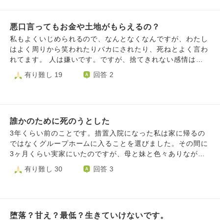
キブリ以下の生き物で社会に迷惑をかけるだけだと思ってい
ます。 論理的に考えれば死ぬべき人間です。 ですが、情け
悪口言ってもお金や土地がもらえるの？
ないことに死ぬ踏ん切りがつきません。なんて腰抜けのマヌ
ケなんだろうと、涙が出てきます。 どうか、死を受け入れ
私もよくいじめられるので、なんとなくなんですが、わたし
る方法を教えてください。
はよく周りから笑われたりバカにされたり、死ねとよく言わ
れてます。 人は嫌いです。ですが、捨てきれない感情は残
っています。 誰のおかげで生きているのか、汗水流してま
有り難し 19
回答 2
でご飯を作ってくれる人…とか。(例えばスーパーのお惣菜
とかお弁当など、野菜とか) 人は簡単に死ねという。なら、
私や他の人が死んでもその人にお金や食材は届くのでしょう
か？ひとりぼっちになったら、ご飯は食べられるのでしょう
誰かのために死のうとした
か？ 昔の事です。某アニメにてボタン一つ押したら全員消
えてひとりぼっちになったという話を見たことがあります。
3年くらい前のことです。措置入院になった私は家に帰るの
その子は最初は喜びました。しかし、夜になると電気も消
ではなくグループホームに入ることを選びました。その間に
え、一人虚しくついには絶望に立たされるという内容でし
3ヶ月くらい実家にいたのですが、母と妹と色々ありながら
た。(後日、皆は帰ってきてその子は幸せになったんだと
もグループホームに体験入居したりして楽しくやってまし
有り難し 30
回答 3
か。) 昔のアニメなので、後にそれはリメイク…されてると
た。入居する2日前くらいから熱が出て、入りたくないのか
思います。 しかし、幼かった私にとってトラウマになりま
なと思いながら結局無理やり入居しました。その間1ヶ月ほ
した。それ以降、地獄から先に勉強し、大人になってついに
どほとんどうまくいかず、ある日全ての荷物を押し入れにつ
は仏教徒になることができました。 一人は嫌です。です
めて父に退去したいことを連絡しました。管理人さんに連絡
が、笑われたりバカにされるのも死ねと言われるのも嫌で
堕落？甘え？最低？生きていけないです。
してみてとのことで、その後母にも連絡しました。母はうま