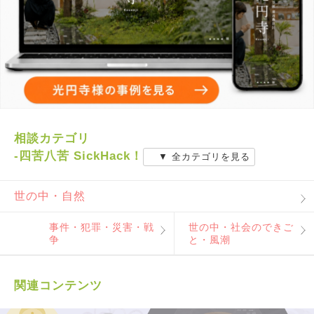
相談カテゴリ
-四苦八苦 SickHack！
▼ 全カテゴリを見る
世の中・自然
事件・犯罪・災害・戦
世の中・社会のできご
争
と・風潮
関連コンテンツ