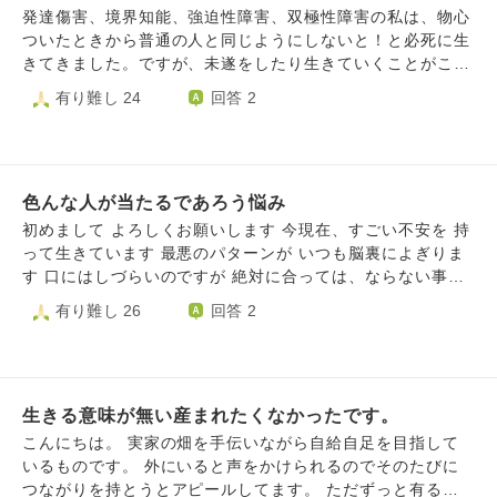
す。 普通に生きたいのです。不幸も幸運もひっくるめて。
くいかなかったらママにもう一度連絡してと言ってくれ、管
発達傷害、境界知能、強迫性障害、双極性障害の私は、物心
わたしは今、絶望の真っ盛りです。 子供の事もあれば家族
理人さんに連絡してみましたが全く話が合わず、結局母に頼
ついたときから普通の人と同じようにしないと！と必死に生
の事もある。何もかもぐちゃぐちゃです。苦しくて外にも出
ることにしました。そうするともう一度母から返事が返って
きてきました。ですが、未遂をしたり生きていくことがこれ
れません。 悪口言っただけでお金が土地が食材が手に入る
きて、付き合いきれないというような態度で「来月退去にな
以上は苦痛になってしまったので、新たな人生を切り開くた
有り難し 24
回答 2
時代なのでしょうか？ 何か生きるヒントがあれば、教えて
りました。今日もう帰ってきて大丈夫だよ」と言いました。
めに障害者手帳を取得することになりました。普通の人にこ
いただけると嬉しいです。 よろしくお願いします。
母は管理人さんが苦手だったようです。私はその時駅にい
だわり、普通の人になるためにずっと背伸びをしてきまし
て、電車検索で1番上に出てきたものに乗るのが私のルール
た。みんなと同じように学校に行くこと、みんなと同じよう
だったので、危なかったのでバスで帰りたかったんですが全
にできること、みんなと同じように働くこと、みんなと同じ
て電車が出てきました。しかたなく改札を通ってホームに出
色んな人が当たるであろう悩み
ように日常生活を何気なく安定して送ること。約30年努力し
た時、「妹や母の好感度をあげるにはここで死ぬしかない」
たけど無理でした。これ以上みんなに合わせようとすること
初めまして よろしくお願いします 今現在、すごい不安を 持
「直感で死ぬべきだと思った」「ホームの中に入院中大好き
は自分を殺すことになる、自分はみんなみたいにできないと
って生きています 最悪のパターンが いつも脳裏によぎりま
まった友人の姿が見える」ことがありましたが、ここで死ぬ
思う反面、努力をやめること、諦めることで自分が堕落して
す 口にはしづらいのですが 絶対に合っては、ならない事で
のは嫌だと思ってしまいホームを出てバスで帰ってしまいま
いるのではないかと嫌悪感です。でももう、みんなと同じよ
す それを行う様に仕向けてくる 感情が、どうしても出ます
有り難し 26
回答 2
した。その日からずっとそのホームにいるような感じで飛び
うにする！という意気込みや気迫も残っていません。なのに
あまり信用は、していませんが 多分、憑依と言う可能性
込みたい気持ちや、危ないところから飛び降りたい感じ、死
私は経営者です。もともと自由な働き方ができますが、時短
も、あります 色々、自分の気持ちを 落ち着ける為にユーチ
ななかったことの後悔や死ねなかった自分に自信がない、自
勤務もできています。他の従業員も理解してくれています
ューブなどの 何があっても大丈夫 などの動画を見あさって
分の直感を信じれなかったことに自信がありません。母と妹
が、早くみんなと同じようにならないと！と焦ったり、申し
ます すると世の中イイ方向にしか 進まない 全て気付きや幸
に反省を見せるために飛び込もうと思ったのに生きているこ
訳なさで苦しくなります。人と同じようにできないとわかっ
生きる意味が無い産まれたくなかったです。
せになる為の 出来事、、、など 言われています そこで疑問
とに後ろめたい気持ちしかありません。
ていても、ズルをしているのではないか？みんなちゃんとし
が生まれるのですが 殺されてしまう様な人や 自殺してしま
こんにちは。 実家の畑を手伝いながら自給自足を目指して
てるのに！と結局自分を責めて、自分らしく生きていること
う様な人は 本当に幸せの方向に向いていたのでしょうか？
いるものです。 外にいると声をかけられるのでそのたびに
に罪悪感や嫌悪感を抱き、結果的にこれ以上は生きられない
普通に見ればバッドエンドですよね？ 色んな事柄から当て
つながりを持とうとアピールしてます。 ただずっと有る希