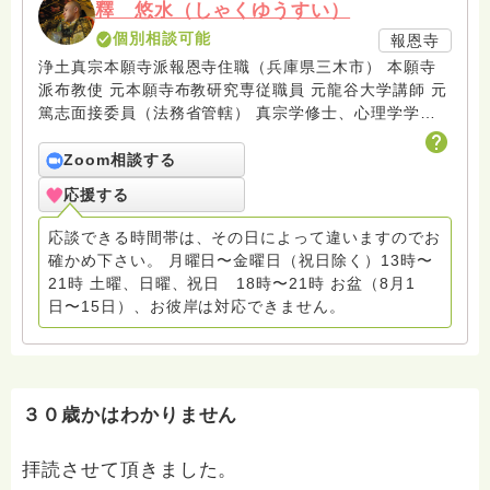
釋 悠水（しゃくゆうすい）
個別相談可能
報恩寺
浄土真宗本願寺派報恩寺住職（兵庫県三木市） 本願寺
派布教使 元本願寺布教研究専従職員 元龍谷大学講師 元
篤志面接委員（法務省管轄） 真宗学修士、心理学学士
Fmみっきい（地元ラジオ局）出演中 趣味：サックス ２
０１９年末頃から回答しています
Zoom相談する
応援する
応談できる時間帯は、その日によって違いますのでお
確かめ下さい。 月曜日〜金曜日（祝日除く）13時〜
21時 土曜、日曜、祝日 18時〜21時 お盆（8月1
日〜15日）、お彼岸は対応できません。
３０歳かはわかりません
拝読させて頂きました。