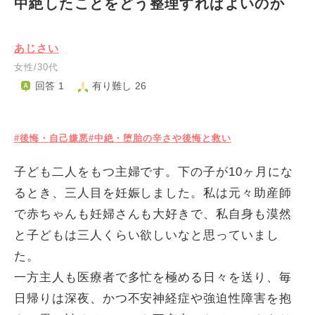
中絶したことをどう整理すればよいのか
あじさい
女性/30代
回答 1
有り難し 26
#後悔・自己嫌悪
#中絶・堕胎の辛さや後悔と救い
子ども二人をもつ主婦です。下の子が10ヶ月にな
るとき、三人目を妊娠しました。私は元々助産師
で赤ちゃんも妊婦さんも大好きで、私自身も漠然
と子どもは三人くらい欲しいなと思っていまし
た。
一方主人も医療者で多忙を極める日々を送り、毎
日帰りは深夜、かつ不安神経症や強迫性障害を抱