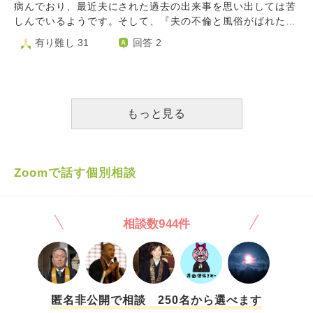
退去時に考えればいいことを、まだ引っ越す予定もないのに
病んでおり、最近夫にされた過去の出来事を思い出しては苦
考えてしまっています…。 どういう考え方をしたら良いで
しんでいるようです。そして、『夫の不倫と風俗がばれたと
しょうか？
き、あなたを妊娠していたから中絶して離婚すると言った』
有り難し 31
回答 2
『それを夫に言ったら中絶はいいが離婚はしないでと言わ
れ、結局あなたを生んだ』と言われました。 私は小学生
のときから父親の浮気、dv、虐待、アルコール中毒の話を聞
かされ、そのせいで一時期父親を嫌っていて、母親が可哀想
だから嫌だけど聞かなければ、と思っていた過去がありま
もっと見る
す。母親を可哀想だから聞かなきゃと思うのは今現在も続い
ており、里帰り出産中も聞いていましたが、そのせいで情緒
不安定で疲弊した日々を過ごしていました。 今朝、母親
に『中絶して離婚』というワードを今私に言うことがすごい
Zoomで話す個別相談
傷付いた、というと、『お父さんがいいって言ったんだけ
ど、私は産んだよ』と言われ、流産を経験した臨月の私にな
んで言うの？なんで姉にはつわりで苦しいからいっちゃいけ
相談数944件
ないって言うの？私だけ苦しい、というと、『お姉ちゃんに
も言おうと思ってたよ』と言われました。 私だけ父親
の愚痴を２０年も聞かされ、流産をしたときにも言われ、ず
っと苦しんでいるというのに、それが全く伝わっていなく、
絶望しました。そして私は十分傷付いているのに、姉にも言
うのかと無神経にも程があると絶句しました。 そして
匿名非公開で相談 250名から選べます