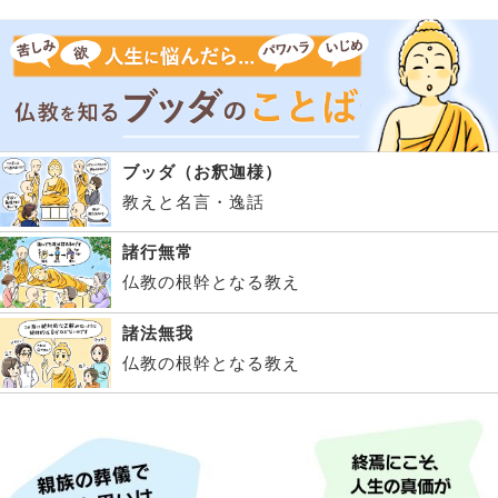
ブッダ（お釈迦様）
教えと名言・逸話
諸行無常
仏教の根幹となる教え
諸法無我
仏教の根幹となる教え