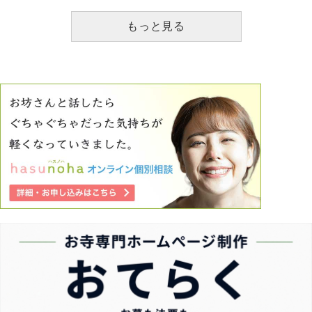
夜、『あなたがいたことで生きられたし救われたけど、あな
たにとって逆に傷付けることになってごめんなさい』と言わ
もっと見る
れました。 母は、まだ私が傷付いた理由が『中絶を自分
から言い出したという過去を、流産を経験した臨月の妊婦に
今更言ったこと』とわかってないのでしょうか？問題は過去
ではなく、その過去を今言われたこと事態に傷付いているの
に、母親はわかってないのでしょうか？ 母親に勇気を振
り絞って傷付いたことを言ったのに、伝わっていない気がし
て怒りを感じます。 そして、他の兄弟には言わず、私だ
けに言ってきたことがすごく不公平で苦しいです 。 そ
して、母親が可哀想だから聞かなければ、聞いたら母親は解
決手段を見つけるかもしれない、と思いながら聞いていまし
たが、私が聞き続けたせいで私だけが傷付き、とても悔しく
後悔しています。疲れました。