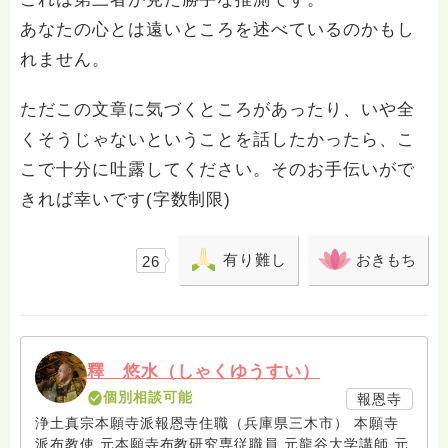
あなたの心とは遠いところを述べているのかもし
れません。
ただこの文章に気づくところがあったり、いや全
くそうじゃないということを話したかったら、こ
こで十分に吐露してください。そのお手伝いがで
きれば幸いです(字数制限)
有り難し
おきもち
26
釋 悠水（しゃくゆうすい）
個別相談可能
報恩寺
浄土真宗本願寺派報恩寺住職（兵庫県三木市） 本願寺
派布教使 元本願寺布教研究専従職員 元龍谷大学講師 元