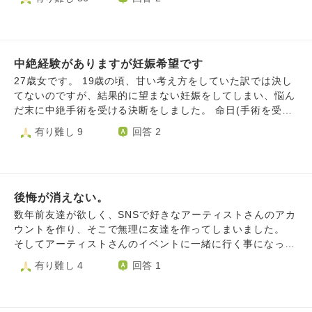
彼女のことは好きですが、正直別れを考えるほどにショック
でした。今でも考える度に嫌で嫌で仕方がありません。自分
の子供は妊娠してくれないのに、過去に他の男の子供は孕ん
でいたのかと思うと虫唾が走ります。元彼の住所を調べ上げ
中絶経験がありますが妊娠希望です
て殺しに行きたい程に憎いです。もう私の子供を産んでくれ
る気がないなら、いっそ汚れた子宮を摘出して欲しいとさえ
27歳女です。 19歳の頃、甘い考え方をしていた訳では決し
思っています。 別れるのが1番だと思いますが、今更他の方
てないのですが、結果的に望まない妊娠をしてしまい、悩ん
を探す気力はもう湧きません。 私はどうしたらこの憎しみ
だ末に中絶手術を受ける決断をしました。 命日(手術を受け
や辛い感情を乗り越えられるでしょうか。
た日)には毎年水子供養ができるお寺に足を運んでいます
有り難し 9
回答 2
が、そこでなんと言葉をかけたらよいのか、正解が分からず
にいます。生んであげられなくてごめんね、忘れないから
ね、と自分なりに心の中で声がけしてしますが、悲しかった
だろうな、やっぱり私を恨んでいるかなと考えます。 当時
後悔が消えない。
のお相手とは別の方と結婚をし、現在27歳となり、子供を授
かりたいと強く思うようになりました。 ですがやはり私が
数年前友達が欲しく、SNSで好きなアーティストさんのアカ
授かりたいと願うのは身勝手だろう、もし授かれたとしても
ウントを作り、そこで無理に友達を作ってしまいました。
私の過去の行いのせいで子供が健康な状態で生まれてこれな
そしてアーティストさんのイベントに一緒に行く事になった
いかもしれない、などと不安になります。 私はこれからど
のですが、正直馬が合わずぎこちなく接してしまい、その後
有り難し 4
回答 1
のような行動、考え方をしていけばよいでしょうか。
は自分から距離を置いてしまいました。 ですがアーティス
トさんのイベントに行く度に、その友達だった方を見かける
ので気まずい気持ちと恐怖が消えません。 イベントの座席