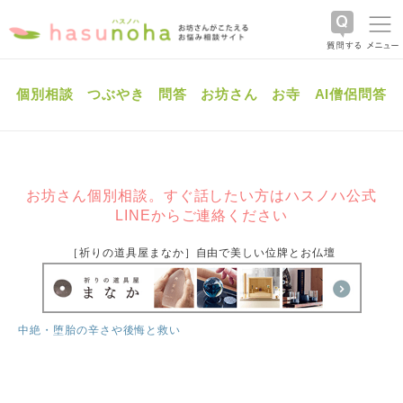
個別相談
つぶやき
問答
お坊さん
お寺
AI僧侶問答
お坊さん個別相談。すぐ話したい方はハスノハ公式
LINEからご連絡ください
［祈りの道具屋まなか］自由で美しい位牌とお仏壇
中絶・堕胎の辛さや後悔と救い