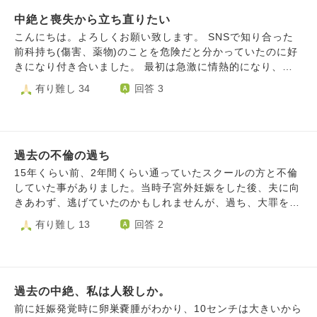
中絶と喪失から立ち直りたい
こんにちは。よろしくお願い致します。 SNSで知り合った
前科持ち(傷害、薬物)のことを危険だと分かっていたのに好
きになり付き合いました。 最初は急激に情熱的になり、
「君が最後の女性だと思ってる」や「君と出会ったことで俺
有り難し 34
回答 3
の人生に意味があったと思える」などと言われました。愛の
言葉ばかり言われ、私も混乱していたと思います。 付き合
っていく中で思っていた通りかなり衝動的で無責任、嘘をつ
く人ような人で、常に境界線を突破していくことで私も苦し
過去の不倫の過ち
くなり衝突するようになりました。 特に性的な面が強い関
係で、それでも好きだったのとその熱に持っていかれ彼の子
15年くらい前、2年間くらい通っていたスクールの方と不倫
供を妊娠し、当初は子供を産んで結婚しようと言われていま
していた事がありました。当時子宮外妊娠をした後、夫に向
したが、やはり今は子供は無理だ、産んだとしても養育費は
きあわず、逃げていたのかもしれませんが、過ち、大罪をお
払えない、でも一緒にいよう、と言われました。 私は昔
かしました。 その後、年齢的にも早く子供をと親にも言わ
有り難し 13
回答 2
から子供を持ちたかったので年齢的にもラストチャンスのよ
れ、幸い不妊治療の末、子供を授かりましたが、すぐに産後
うに感じ、中絶は苦渋の決断でした。中絶手術を控え、精神
鬱になり、しばらくパニック障害を患い、今も潔癖症が治ら
的に不安定になり彼への連絡ができなくなると彼の見捨てら
ず、今から思うとバチが当たったんだと思います。 また最
れ不安が爆発し、暴言を吐かれ、あんたとは無理だ。気狂い
近父を亡くし、死に対して身近に感じる事、自分自身の今ま
女、別れると言われました。 その後、私からは連絡せずで
過去の中絶、私は人殺しか。
での行いに対して見つめる機会があり、改めて自分自身の過
したが彼から連絡が来るようになり、中絶に関して他人事、
去にした不倫の罪悪感に苛まれ、なんであんな浅はかな事を
前に妊娠発覚時に卵巣嚢腫がわかり、10センチは大きいから