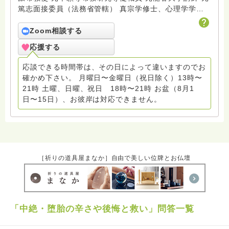
篤志面接委員（法務省管轄） 真宗学修士、心理学学士
Fmみっきい（地元ラジオ局）出演中 趣味：サックス ２
０１９年末頃から回答しています
Zoom相談する
応援する
応談できる時間帯は、その日によって違いますのでお
確かめ下さい。 月曜日〜金曜日（祝日除く）13時〜
21時 土曜、日曜、祝日 18時〜21時 お盆（8月1
日〜15日）、お彼岸は対応できません。
［祈りの道具屋まなか］自由で美しい位牌とお仏壇
「中絶・堕胎の辛さや後悔と救い」問答一覧