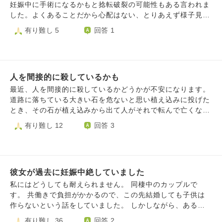
また手術をしたことを愚弄するような言葉を言われました。
して、自分の欲望のまま生きて、優しい夫や家族を傷つけて
妊娠中に手術になるかもと捻転破裂の可能性もある言われま
そして無視をし続けて以降も彼から連絡が1ヶ月続き、繋が
きたのかと思うと、申し訳ない気持ちでいっぱいで、胸が苦
した。よくあることだから心配はない、とりあえず様子見と
ってしまった時に「長期出張に行く前に必ず会いたい」「結
しい毎日です。優しい夫、やっと授かった可愛い子供にも、
言われました。 しかし、過去にも卵巣嚢腫の手術を経験し
有り難し 5
回答 1
婚したらうまくいくのではないか」「性的な関係になりた
時々怒りのままキレてしまい、彼らを傷つけてしまった事に
ていて、とても怖かった事、まだ息子が一才で、もし悪性だ
い」「やっぱり好きだ」というような言葉を爆弾のように浴
も申し訳ない気持ちでいっぱいです。感謝の気持ちが欠け、
ったら死ぬかも？夫も心療内科に通っていて頼れるかわから
びせられました。彼とはうまくいかないと思っていたので、
相手を思いやらず、自己中心的に過ごして来た自分が愚かだ
ない、突然卵巣が破裂したら？など色々怖くなり中絶しまし
気持ちは惹かれながらも会うことを断り、ブロックしまし
ったと今になって、やっと気づきました。もちろん二度と過
た。 その後卵巣嚢腫は12センチまで大きくなったのです
た。 そして、その数日後に彼は元々知り合いだった女性と
ちを犯さない、償いをしていく、感謝の気持ちを忘れない、
人を間接的に殺しているかも
が、4ヶ月ほどして自然消失しました。 そこから、しばらく
結婚しました。 怒りの余り彼に連絡をすると「(電話で)お前
大切な家族を傷つけないと決心しましたが、旦那さんや家族
して体外受精で授かった次男が生まれています。 中絶して
最近、人を間接的に殺しているかどうかが不安になります。
に会いたい、好きだなんて言ってない」「人の幸せを妬む
を裏切った事、傷つけた事が申し訳なくて、今後幸せになっ
しまったことに後悔しています。 8週くらいだとまだ神経系
道路に落ちている大きい石を危ないと思い植え込みに投げた
な」とガスライティングされました。 私は本当に壊れたか
て良いのだろうか、大罪を犯したので、死んだら恐い地獄に
が発達してないから、痛みや悲しみなども感じてないし、中
とき、その石が植え込みから出て人がそれで転んで亡くなっ
ったのです。そしてこのような人間を好きになってしまっ
落ちるのではないかと毎日ビクビクして、悲しくなって涙が
絶されるときに逃げるとかもないと医者から回答してもらっ
てしまったらどうしようとか考えてしまいます。これはおか
有り難し 12
回答 3
た。全てを失ったのにこの男は幸せな夫ぶっている。彼は過
出て苦しいです。（自業自得で仕方ないのですが）。。 乱
たことがあります。 辛い思いをしてなかったからどうして
しいことなのでしょうか？人殺しになってしまわないか心配
去に何度も女性を中絶させ隠し子も居ました。愛されたの
筆乱文で申し訳ないです。どうしたら救われるのでしょう
も心配です。 中絶は人殺しだと、ネット等で目にする度に
です。また、その石を探し出して捨てた方がいいのでしょう
か、と思ってしまった自分の愚かさ、またそれにより犠牲に
か。どうか教えて下さい。よろしくお願い致します。
心が抉られます。 赤ちゃんは辛くなかったでしょうか、わ
か？
なった命。整理がつかず、今後自分をどう大切にして生きれ
たしは地獄行きでしょうか？どうしたら許されますか
ば良いのか等色々考えてしまっております。叱責、ご助言頂
彼女が過去に妊娠中絶していました
けますと幸いです。
私にはどうしても耐えられません。 同棲中のカップルで
す。 共働きで負担がかかるので、この先結婚しても子供は
作らないという話をしていました。 しかしながら、ある日
過去に元彼に孕まされて中絶していたことが発覚しました。
有り難し 36
回答 2