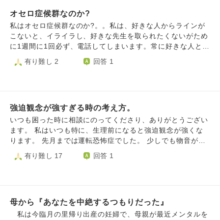
が近かったらどうしようとか、些細な事が気になりイベント
オセロ症候群なのか?
に行きたくても行きづらくなってしまいました。 当時は
「人生を楽しくしなきゃ」という気持ちがあった為、無理に
私はオセロ症候群なのか?。。私は、好きな人からラインが
内気な自分を押し殺しつつ、積極的な自分を演じてしまって
こないと、イライラし、好きな先生を取られたくないがため
いました。今は本当に自分のやりたい事をやればよかったと
に1週間に1回必ず、電話してしまいます。常に好きな人とら
後悔しています。 どうすれば軽い気持ちになり、楽しんで
れるのではないかと考えてしまいます
有り難し 2
回答 1
イベントに行けるのでしょうか。
強迫観念が強すぎる時の考え方。
いつも困った時に相談にのってくださり、ありがとうござい
ます。 私はいつも特に、生理前になると強迫観念が強くな
ります。 先月までは運転恐怖症でした。 少しでも物音がし
たり、歩行者や自転車が横を通過（私が徐行や停車中で）す
有り難し 17
回答 1
るだけで、当たってしまったかも…当て逃げになってしまっ
たかも…とまた同じ道を通ったりしてしまいます。 今は、
住んでいるアパートの床の傷や、剥がれなくなってしまった
隙間シールのことで頭がいっぱいになり、退去時に高額な修
母から『あなたを中絶するつもりだった』
繕費を請求されるんじゃないか、これ以上傷つけたらどうし
よう、住むのが怖い…と、頭の中がぐるぐるしています。
私は今臨月の里帰り出産の妊婦で、母親が最近メンタルを