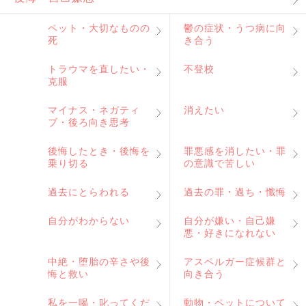
ペット・大切なものの
鬱の症状・うつ病に向
死
き合う
トラウマを直したい・
不登校
克服
マイナス・ネガティ
消えたい
ブ・後ろ向き思考
後悔したとき・後悔を
罪悪感を消したい・罪
乗り切る
の意識で苦しい
過去にとらわれる
過去の罪・過ち・懺悔
自分がわからない
自分が嫌い・自己嫌
悪・好きになれない
中絶・堕胎の辛さや後
アスペルガー症候群と
悔と救い
向き合う
私を一喝・叱ってくだ
動物・ペットについて