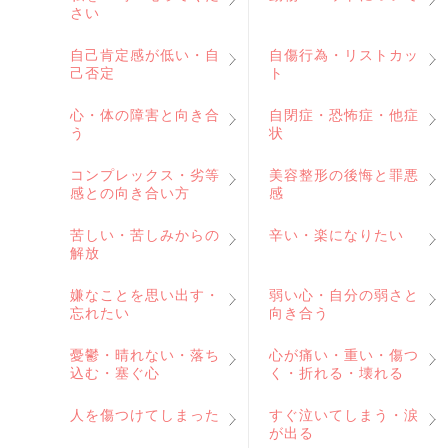
さい
自己肯定感が低い・自
自傷行為・リストカッ
己否定
ト
心・体の障害と向き合
自閉症・恐怖症・他症
う
状
コンプレックス・劣等
美容整形の後悔と罪悪
感との向き合い方
感
苦しい・苦しみからの
辛い・楽になりたい
解放
嫌なことを思い出す・
弱い心・自分の弱さと
忘れたい
向き合う
憂鬱・晴れない・落ち
心が痛い・重い・傷つ
込む・塞ぐ心
く・折れる・壊れる
人を傷つけてしまった
すぐ泣いてしまう・涙
が出る