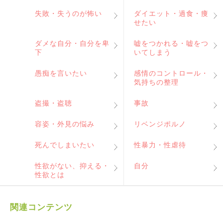
失敗・失うのが怖い
ダイエット・過食・痩
せたい
ダメな自分・自分を卑
嘘をつかれる・嘘をつ
下
いてしまう
愚痴を言いたい
感情のコントロール・
気持ちの整理
盗撮・盗聴
事故
容姿・外見の悩み
リベンジポルノ
死んでしまいたい
性暴力・性虐待
性欲がない、抑える・
自分
性欲とは
関連コンテンツ