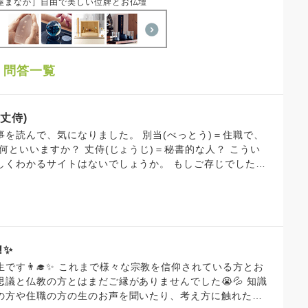
屋まなか］自由で美しい位牌とお仏壇
」問答一覧
丈侍)
なりました。 別当(べっとう)＝住職で、
いいますか？ 丈侍(じょうじ)＝秘書的な人？ こうい
しくわかるサイトはないでしょうか。 もしご存じでした
ろしくお願い申し上げます。
️✨
す👨‍🎓✨ これまで様々な宗教を信仰されている方とお
議と仏教の方とはまだご縁がありませんでした😭💦 ​知識
の方や住職の方の生のお声を聞いたり、考え方に触れたり