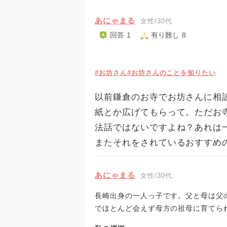
あにゃまる
女性/30代
回答 1
有り難し 8
#お坊さん
#お坊さんのことを知りたい
以前鎌倉のお寺でお坊さんに相
紙とか広げてもらって。ただお
法話ではないですよね？あれは
またそれをされているおすすめ
あにゃまる
女性/30代
長崎出身の一人っ子です。父と母は父
でほとんど会えず母方の祖母に育てら
は癌で亡くなり、私は県外の大学に行