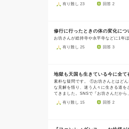
して、対等にお友達として交流させてい
有り難し 23
回答 2
ば、どのような場所や方法であれば、
だけないでしょうか🤔‼️
修行に行ったときの体の変化につ
お坊さんが総持寺や永平寺などに1年
有り難し 25
回答 3
地獄も天国も生きている今に全て
素朴な疑問です。 ①お坊さんとはどんな存在ですか。 今まで、実体験を通じ、お坊さんはいろん
な見解を悟り、迷う人々に生きる道を
てきました。SNSで『お坊さんだか
い』のような投稿をしてるお坊さんと
有り難し 15
回答 2
にしました。そのお坊さんからの返答
した。 ②上記のやりとりをしてる一般の方の質問が興味深かったので、おききしたいです。うろ
覚えですが、 『感じていることこそ
さを感じる、なら生き続けているとい