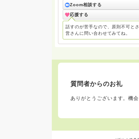
す。 ※質問の答えについて、話の
Zoom相談する
内容をよりわかりやすくするため、
応援する
※「お礼」は必ず拝読していますが
す。ご了承ください。 ・回答する件数は減っていますが、ほぼ全ての質問とつぶやきに目を
話すのが苦手なので、原則不可と
通しています。
営さんに問い合わせてみてね。
質問者からのお礼
ありがとうございます。機会