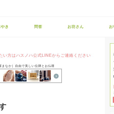
ぶやき
問答
お坊さん
お
たい方はハスノハ公式LINEからご連絡ください
屋まなか］自由で美しい位牌とお仏壇
す