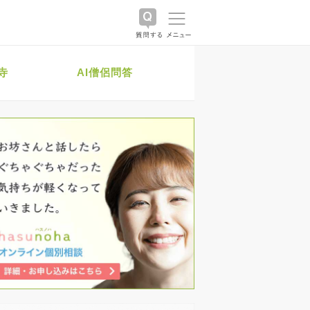
寺
AI僧侶問答