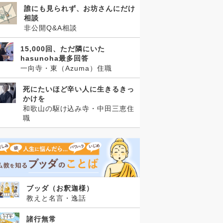
誰にも見られず、お坊さんにだけ
相談
非公開Q&A相談
15,000回、ただ隣にいた
hasunoha最多回答
一向寺・東（Azuma）住職
死にたいほど辛い人に生きるきっ
かけを
和歌山の駆け込み寺・中田三恵住
職
ブッダ（お釈迦様）
教えと名言・逸話
諸行無常