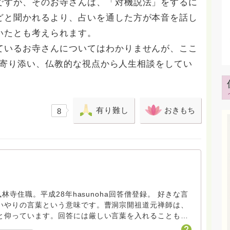
ですが、そのお寺さんは、「対機説法」をするに
どと聞かれるより、占いを通した方が本音を話し
いたとも考えられます。
いるお寺さんについてはわかりませんが、ここ
みに寄り添い、仏教的な視点から人生相談をしてい
有り難し
おきもち
8
林寺住職。平成28年hasunoha回答僧登録。 好きな言
いやりの言葉という意味です。曹洞宗開祖道元禅師は、
と仰っています。回答には厳しい言葉を入れることもあ
あってこその言葉と捉え、受け止めていただきたいで