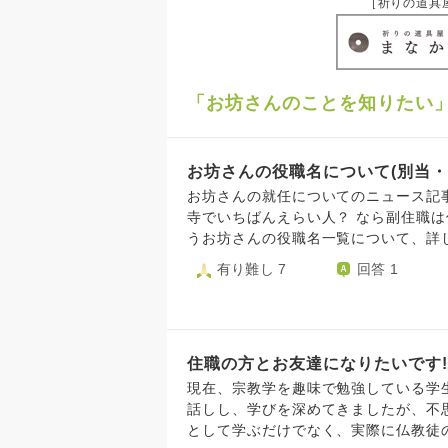
［祈りの道具
「お坊さんのことを知りたい
お坊さんの役職名について(別当・
お坊さんの就任についてのニュース記事を読んで、気に
寺でいちばんえらい人？ なら副住職は何と
うお坊さんの役職名一覧について、詳
ら、ご教示頂ければ幸いです。何卒よ
有り難し 7
回答 1
住職の方とお友達になりたいです‼
現在、宗教学を趣味で勉強している学生で
話しし、学びを深めてきましたが、不思
として学ぶだけでなく、実際に仏教徒