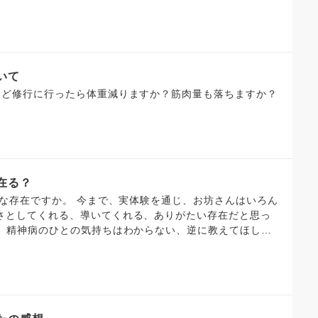
ただきたいと強く願っております🙄💭 ​もし不躾でなけれ
お坊様方と自然に交流できる機会を持てるか、ご教示いた
いて
ほど修行に行ったら体重減りますか？筋肉量も落ちますか？
在る？
さとしてくれる、導いてくれる、ありがたい存在だと思っ
ら、精神病のひとの気持ちはわからない、逆に教えてほし
一般の方『お坊さんは病まないのか』というやりとりを目
は見当たらなかったので、こちらに質問させていただきま
生きていると言うことだと思っている。地獄も苦しさ痛さ熱
うことですか？生きることが地獄と言うことですか？』 と