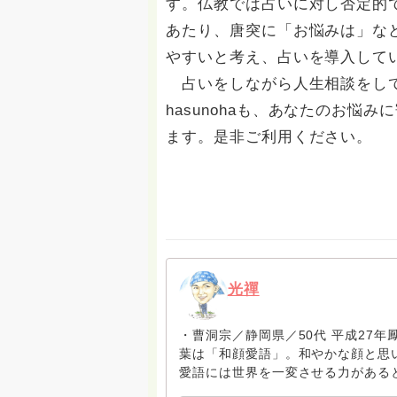
す。仏教では占いに対し否定的
あたり、唐突に「お悩みは」な
やすいと考え、占いを導入して
占いをしながら人生相談をして
hasunohaも、あなたのお悩
ます。是非ご利用ください。
光禪
・曹洞宗／静岡県／50代 平成27年鳳
葉は「和顔愛語」。和やかな顔と思
愛語には世界を一変させる力がある
りますが、相手を思いやる気持ちが