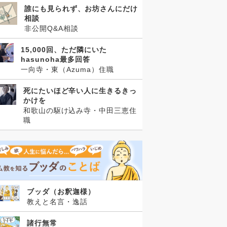
誰にも見られず、お坊さんにだけ
相談
非公開Q&A相談
15,000回、ただ隣にいた
hasunoha最多回答
一向寺・東（Azuma）住職
死にたいほど辛い人に生きるきっ
かけを
和歌山の駆け込み寺・中田三恵住
職
ブッダ（お釈迦様）
教えと名言・逸話
諸行無常