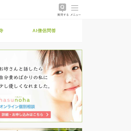
寺
AI僧侶問答