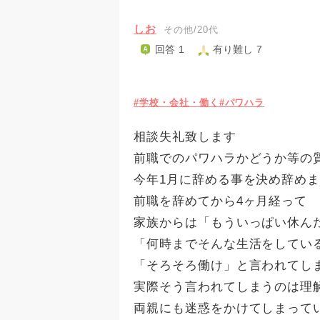
しお
その他/20代
回答 1
有り難し 7
#学校・会社・働く
#パワハラ
相談失礼致します
前職でのパワハラかどうか等の
今年1月に辞める事を決め辞め
前職を辞めてから4ヶ月経って
家族からは「もういっぱい休ん
「何時までそんな生活をしてい
「そろそろ働け」と言われてし
実際そう言われてしまうのは理
両親にも迷惑をかけてしまって