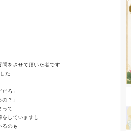
質問をさせて頂いた者です
ました
だだろ」
るの？」
まって
解をしていますし
いるのも