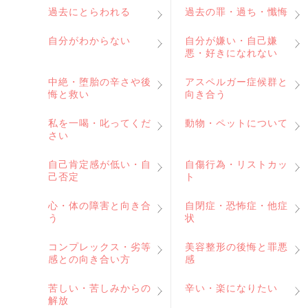
過去にとらわれる
過去の罪・過ち・懺悔
自分がわからない
自分が嫌い・自己嫌
悪・好きになれない
中絶・堕胎の辛さや後
アスペルガー症候群と
悔と救い
向き合う
私を一喝・叱ってくだ
動物・ペットについて
さい
自己肯定感が低い・自
自傷行為・リストカッ
己否定
ト
心・体の障害と向き合
自閉症・恐怖症・他症
う
状
コンプレックス・劣等
美容整形の後悔と罪悪
感との向き合い方
感
苦しい・苦しみからの
辛い・楽になりたい
解放