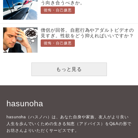
う向き合うべきか。
後悔・自己嫌悪
僧侶が回答。自慰行為やアダルトビデオの
見すぎ。性欲をどう抑えればいいですか？
後悔・自己嫌悪
もっと見る
hasunoha
hasunoha（ハスノハ）は、あなた自身や家族、友人がより良い
人生を歩んでいくための生きる知恵（アドバイス）をQ&Aの形で
お坊さんよりいただくサービスです。