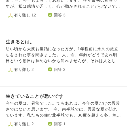
ました。今年もよろしくお願いします。 今年最初の相談で
すが、私は感情が乏しく、心が動かされることが少ないで
す。本を読んでも、音楽を聞いても、映画を見ても感動する
有り難し 12
回答 3
ことができず、お笑いを聞いても笑うことができません。頭
では良い内容の本だ、良い曲だ、良い映画だとわかっていて
も、心で感じることができません。昔は、スポーツ観戦をし
ていると、心が熱くなることがありましたが、最近はめっき
生きるとは。
り関心が沸かなくなりました。 決して情がないわけではな
く、仕事で忙しい時は積極的に手伝おうとか、できる限り残
幼い頃から大変お世話になった方が、1年程前に永久の旅立
業しようとか、そういう気持ちはありますが、創作物に感動
ちをされた事を聞きました。 人、命、年齢がどうであれ明
するということがとにかくできないです。 そのため、何を
日という朝日は拝めないかも知れませんが、それは人として
やっても虚しさしか感じられず、また、他人からは会話して
年齢を重ねても生きる務めかも知れません。 50年余り生き
有り難し 2
回答 2
もつまらないと言われることもあり、人間関係が深まりませ
てきて上手く言葉に出来ませんが。 亡くなったことを受け
ん。 今年こそは、もう少し感性豊かな人間になりたいと思
止め、幼い頃から一緒に遊んでいただいた数多くの想い出が
うのですが、感動とはどのようにしたらできるようになると
過ぎります。 ですが、もう優しい眼差しでのお姿に会うこ
思いますか？ 抽象的過ぎる質問で申し訳ございませんが、
とが出来なく淋しいです。 それを脈々とご先祖さまも受け
ご回答いただけると幸いです。
生きていることが恐いです
継がれ、今の自分に繋がるのでしょうね。 何一つ、恩返し
も出来なくて。。 遠方の為、墓石を訪れることは難しいで
今年の夏は、異常でした。でもあれは、今年の夏だけの異常
すが遊んで頂いた場所近くのお寺でお参りをしたいなと想い
さではないと思います。 今、南半球では、異常な夏が訪れ
を寄せています。 取り留めもない文面、お許し下さい。
ています。私たちの住む北半球でも、30度を超える冬、魚の
大量死など、異常な冬の訪れを告げるニュースがあちこちで
有り難し 2
回答 1