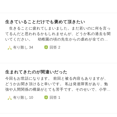
流れています。 地球が壊れかけています。異常な暑さと、
環境の変化による食糧不足、水不足、それらを起因とした
人々の争い。これから先の未来を考えると、恐ろししか感じ
ません。 そんな世界に子供を産んでしまったことが、申し
生きていることだけでも褒めて頂きたい
訳なくて仕方がありません。自分はもう死んでしまいたい
と、こんな怖ろしい世界にいるくらいなら、もういいと思い
生きることに疲れてしまいました。まだ若いのに何を言っ
ます。でも、そんな恐ろしい世界に親もなく残された小さな
てるんだと思われるかもしれませんが、どうか私の過去を聞
子供たちのことを考えると、苦しくてたまりません。 必死
いてください。 幼稚園の頃の先生からの虐めが全ての始
で生きてきました。仕事も見つけ、色々ありながらも、家族
まりでした。先生たちは、いつも私を馬鹿にしたように笑
有り難し 34
回答 2
を養える程度には何とかなっています。でも、これからの大
い、私の目の前で私の悪口を言いました。腕を脱臼した時は
きな変化の中では、そんなもの何もなりません…… 逃げ場
気のせいだと聞いてもくれず、一日中その状態で放置されま
はないですし、それでも生きていくしかないと頭ではわかっ
した。いつも適当に扱われ、泣くと面倒臭そうな顔をされ、
ています。でも、恐怖は、変えられません……。 化石燃料
私は段々死にたいと思うようになりました。その程度で病む
を無駄に使う人を、憎む気持ちすら浮かびます。こんなも
生まれてきたのが間違いだった
私が弱いだけなのですが、とにかくそれが原因で自分はダメ
の、なくていいじゃないかと、エネルギーの無駄ではないか
な人間なのだと思い込んでしまって、人の目が怖く、笑って
今回もお世話になります。 前回と被る内容もありますが、
と思うものを見るたびに、落ち着かない気持ちになります。
いても内心嫌っているのではないかと常に人を疑うようにな
どうかお聞き頂けると幸いです。 私は発達障害があり、勉
でも、ヒトが生きていくには、時に「無駄」に見えるものが
りました。 小中と虐めが続き、暴力や陰口、物を隠され
強や人間関係の構築がとても苦手です。そのせいで、小学生
重要なことも知っています。 こんな状況で戦争なんて、何
たり捨てられたりしたこともありました。今思えば私の性格
の頃は自己中で友達を嫌な思いにさせ、中学は先輩に失礼な
有り難し 10
回答 1
をやっているんだと思います。個人でできることを必死で探
も悪かったのではないかと思いますが、当時はそんな俯瞰も
態度を取り先生にも愛想をつかれ、3年間ほぼ全て不登校に
してやろうとはしています。でも、そんなもの何もならない
できず、ただ受けたことに対する怒りと悲しみで一杯でし
なりました。また、高校に進学してもすぐ辞めてしまいまし
ことも、やはり頭ではわかってしまうのです。 こうした不
た。そしていつしか私までもが、仕返しまがいに人の悪口を
た。 16歳～18歳はパートをしていましたが、いびられて私
安を、エコ不安というようです。世界でも増えているようで
言うようになっていました。 中学の頃、仲の良いと思っ
自身耐えることが出来ず職を転々としました。そして、18歳