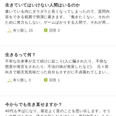
すが、無理からぬことだと思います。出口のない、ないこと
ていた友達が、実は裏でずっと私を笑い物にしていました。
生きていてはいけない人間はいるのか
を最後にそれ以降無職です。 また、19歳の頃にネットで知
を知ってしまっている、苦しさがエコ不安の難しさだと感じ
私が相談した悩みを言いふらし散々馬鹿にし、私の盗撮写真
り合った人に粘着してしまい、一度は許してもらったものの
書いている内にダラダラと長くなってしまったので、質問内
ています。 出口がないのなら、しのごの考えずやるべきこ
を勝手に友達に送り不細工だと笑っていました。 それを
その後も長文メッセージを何度も送ったりして怖がらせ、嫌
容をできる範囲で簡潔に書きます。「働きたくない、それの
とだけをやる。分かってはいるつもりですが……苦しいで
きっかけに私はもう誰も信じれなくなり、自分に一切の自信
われ縁を切られました。 そして現在は、過去の過ちの罪悪
ために努力もしない、ゲームばかりする人間で、それが周り
す。
を持てなくなりました。環境が変わり悪口をやめても優しく
感でとても苦しいです。 もちろん反省していますし、今後
に分かれば自殺する人間は感情論などを抜きにして死ぬより
有り難し 15
回答 2
接しても結局好かれることはありませんでした。みんなから
は気をつけようと誓いました。 それでも私のしてきたこと
生きる方が周りに迷惑なので死ぬべきか」です。 今学年上
嫌われている、信じても裏切られる、そんな私のただの被害
は許されないですし、罰せられるべきだと思います。 生き
では大学4年ですが、実質的には大学3年です。その理由は、
妄想だったものが、いつも現実になって突きつけられるので
ている価値がない、幸せになってはいけないと思います。
研究室に入らず、内定も決まっていないからです。 です
す。何も思い通りにならないのに、それだけは必ず予想通り
なにより、血縁関係者の中で私が一番の落ちこぼれですし、
が、そのことは家族や友人など周りの人には隠しています。
になるのです。 悪口を言い出した時点で私はもうただの
生きていることが恥ずかしいです。 それでも母は私の事を
生きるって何？
その始まりは研究室選びの時期を間違えたことが原因でし
被害者ではなく“どちらも悪い”と言われる立場だと思いま
愛してくれるので心が痛いです。 全て己の過去の過ちのバ
た。 元々やる気も無かったのですが、研究室に入っても毎
不幸な出来事が立て続けに起こり(人に騙されたり、不快な
す。人と上手く付き合えない私に問題があることも、全て自
チが当たったのだと思います。 私は産まれてくるべきでは
日大変で、それが終わっても就職して働くことを考えたら今
態度や発言をされたり、不治の病が発覚したなど)、 元々前
業自得であることも私が一番よく分かっています。こうして
ありませんでした。早く死にたいです。 長文乱文失礼致し
死んだほうが良いと考え、道具や場所などを考え、イメトレ
向きで能天気気味だった自分もさすがに不貞腐れてしまい、
悲観的な部分も、見苦しく思われるでしょう。それでも今だ
ました。 なにかお言葉を頂きたいです。
をしました。 それでも本当にバレるまでの間は遊んでから
それまで好きだったことや大切と思っていたことが全てどう
有り難し 3
回答 1
けはどうか私を責めず、生きていることだけでも褒めて頂き
死ぬことを選びました。しかし嘘の日程である内定式ももう
でも良くなってしまいました。 どうすれば人生を楽しめま
たいのです。生きているだけでいい、そんな言葉にいつも憧
明日には迎えるので、きっと死ぬだろうと思います。好きな
すか？
れ、自分も誰かに言ってもらえたらどれだけ幸せかと思って
ときに遊べないのならば生きようとは思いません。勉強もし
いました。少しでも、何かお言葉を頂けたらと思います。
たくありません。仕事したくもありません。 思えば子供の
時も、もし犯罪を犯して懲役刑になったら自殺することを考
今からでも生き直せますか？
えていました。そのくらいゲームなどの遊びは好きでした。
40代も半ばになり、最近よく昔のことを思い出します。そう
カウンセリングも9ヶ月ほど前にも受けましたが、やはりこ