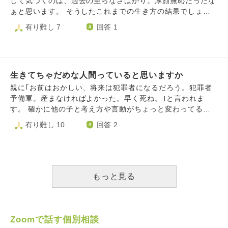
して気づくのは、過去の至らなさばかり。厚顔無恥だったな
んなクズは死ぬしか道はないと思います。 私自身の意見
ぁと思います。 そうしたこれまでの生き方の結果でしょ
は、実際に自分の子がそんな子であると分かれば、無理矢理
う。現在、小さな子ども2人と夫と暮らし、幸いにも仕事も
有り難し 7
回答 1
にでも働かせるか、勘当するかのどちらかであると思いま
ありますが、積み上げてきたものが何もないように感じま
す。将来確実に働かないのであれば、養ってる意味がないか
す。過去の経験・体験ひとつひとつが分断していて、積み上
らです。 私はそれが分かっているので、迷惑だとは思いま
がったものがないのです。根無草のよう。 こんな私でも、
すが自殺すれば迷惑や恥などの意識もなくなり関係ないの
今からでも、生き直す気持ちで新たに人生を積み上げ、心豊
で、自分としても楽だと思うし、迷惑かけ続けながら死ぬよ
生きてちゃだめな人間っていると思いますか
かに生きていくことはできるでしょうか。
りもそれが結果的に周りも最善であると思います。むしろ、
親に｢お前はおかしい、将来は犯罪者になるだろう。犯罪者
生きていては今すぐ死ぬよりも他人を不幸にする人間である
予備軍。産まなければよかった。早く死ね。｣と言われま
と思います。 しかし、このようなことを調べてもここまで
す。 確かに他の子と考え方や言動がちょっと変わってるか
のクズはいないのか、うつ病などの症状、自殺はダメなどの
もしれないけど、殺人や他の人の迷惑になることは絶対にし
有り難し 10
回答 2
情報しか出ません。結局全く努力しない、非生産的な人間に
ちゃいけないことだと知ってます。人が死ぬのは悲しいし、
は価値はないと考えています。 なのでここならばより多い
暴力は人間として最低の行いだと思うし、いじめられている
情報で正確な回答がもらえると感じ、質問しました。 結局
子がいたら可哀想で見てられません。それに、何も悪いこと
は社会からも死ねと言われて死ぬことすらも正当化してもら
はしてないのに、犯罪者扱いされるのは辛いです。 私は本
おうとしているだけなのかもしれません。相談内容、文脈が
当に異常者なんでしょうか。私は親に言われている通り、将
もっと見る
滅茶苦茶なこと、長文であることすべて申し訳ありません。
来人を殺してしまうのでしょうか。いつ傷つけてしまうか分
からないから、人と関わるのが怖いです。迷惑をかけるのが
怖い、犯罪者と罵られるのが怖い。できるだけ人と関わらな
いようにしてますが、人間社会で生きていく以上ずっとひと
Zoomで話す個別相談
りきりではいられません。 誰かに迷惑をかけるくらいな