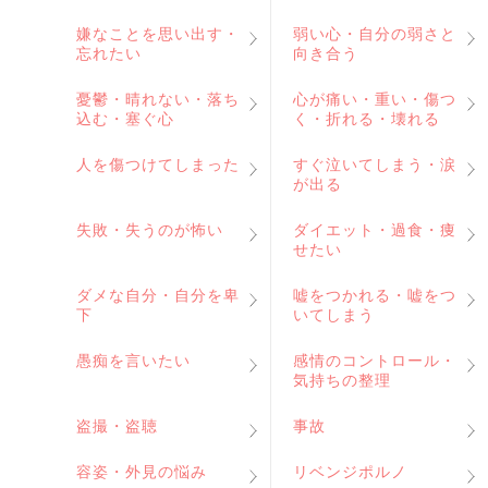
嫌なことを思い出す・
弱い心・自分の弱さと
忘れたい
向き合う
憂鬱・晴れない・落ち
心が痛い・重い・傷つ
込む・塞ぐ心
く・折れる・壊れる
人を傷つけてしまった
すぐ泣いてしまう・涙
が出る
失敗・失うのが怖い
ダイエット・過食・痩
せたい
ダメな自分・自分を卑
嘘をつかれる・嘘をつ
下
いてしまう
愚痴を言いたい
感情のコントロール・
気持ちの整理
盗撮・盗聴
事故
容姿・外見の悩み
リベンジポルノ