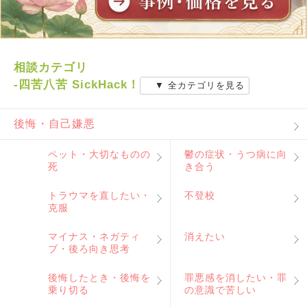
相談カテゴリ
-四苦八苦 SickHack！
▼ 全カテゴリを見る
後悔・自己嫌悪
ペット・大切なものの
鬱の症状・うつ病に向
死
き合う
トラウマを直したい・
不登校
克服
マイナス・ネガティ
消えたい
ブ・後ろ向き思考
後悔したとき・後悔を
罪悪感を消したい・罪
乗り切る
の意識で苦しい