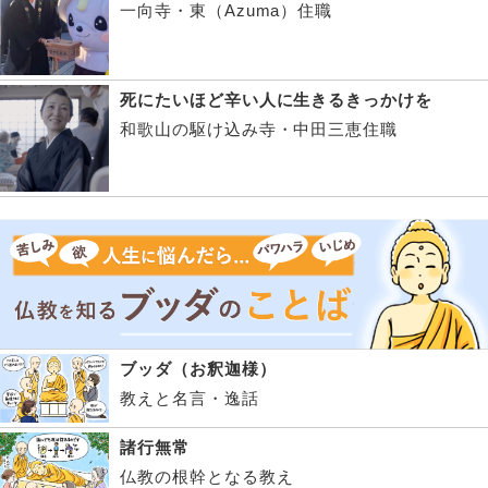
一向寺・東（Azuma）住職
死にたいほど辛い人に生きるきっかけを
和歌山の駆け込み寺・中田三恵住職
ブッダ（お釈迦様）
教えと名言・逸話
諸行無常
仏教の根幹となる教え