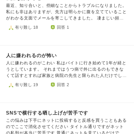
品はポストに入れましたが、実際には対面で挨拶はしていま
最近、知り合いと、些細なことからトラブルになりました。
せんので、どんな方か分かりません。) また何かしら部屋で
私にも非はありますが、先方は明らかに腹を立てていること
少し音を出して作業をしていると、頻度は多くありません
がわかる文面でメールを寄こしてきました。 凄まじい頻度
が、ドンドン！と何かを叩く音、物を落とした？ような音
で、執拗に、且つ私を恫喝するような勢いで何度も何度も、
有り難し 18
回答 1
や、わざと大きく踵歩きをして威嚇されているような気がし
時間もこちらの都合もなにも考えていないとわかる、ひたす
ます。 この事から部屋にいるのが居心地悪く、物騒な世の
ら自分の怒りをぶつけてきて、怖くなり、メールや繋がって
中だし、常に隣人は何をするか分からない、生活音に極力気
いるSNSをすべてブロックしました。 ただ、内容として
をつけていますが、何かしら音等で迷惑をかけて嫌われてい
は、「死ね」「殺す」「お前の家に火をつける」等の文言が
るのかも...。と不安な気持ちになり、落ち着かなくなりま
人に嫌われるのが怖い
ないので、犯罪にはあたらず、ひたすら無視するしかないと
す。 他人は他人、他人は変えられないし、(隣人ももしかし
弁護士に言われました。 とはいえ、ここまで自分の都合の
人に嫌われるのがこわい 私はバイトに行き始めて1年が経と
たらわざと音を出しているわけではない、偶然かもしれな
み、感情のみで動き、相手にこういう言葉を投げつけてくる
うとしています。 それまではうつ病で外に出るのもできな
い。嫌われているのは思い込みかも？)と思う気持ちもあり
のは異常は異常なので、万が一会うことがあってもひたすら
くて話すとすれば家族と病院の先生と限られた人だけでした
ます。アパートの住民同士としては何からしら迷惑をかけて
無視するしかない、どうしても会う機会（イベント等で会う
が今は会社の人、お客様色々な人と交流をするようになりま
有り難し 19
回答 2
しまうものだとは分かってはいます。 まとまりなく、分か
可能性があります）があるなら、旦那さんをボディーガード
した。 働き始めてから人間関係を築くことが苦しくなり
りづらい文で申し訳ございません。引越しは今現在難しいで
に連れて歩いた方がいいと弁護士が眉をひそめておりまし
色々なものにとらわれてしまうようになりました。 気をつ
す。どう気持ちを持った方が良いのでしょうか？
た。 先方は、不定性（性別が定まらないこと）というジェ
かわせてしまったり、自分からなかなか話題をふれなかった
ンダーの悩みもあり、且つ希死念慮もあり、自殺未遂も複数
り、のりについていけなかったり。 最近は嫌われてないか
回しているようです。 でも不定性も希死念慮も、私のせい
SNSで横行する晒し上げが苦手です
が不安で仕方ありません。そう考えるたびに自分がなにかや
でも周りのせいでもありません。冷たい言い方と取られるか
らかしてしまったのではないだろうか、なにか気に障ること
この悩みは下手にネットに投稿すると反感を買うこともある
もしれませんが、あくまで本人が向き合って解決すべきこと
をさしてしまったのではないか頭から離れません。 バイト
のでここで消化させてください タイトル通りですがネット
です。自殺未遂で周りの気をひいたり、同情をひいて喜ぶよ
をする前はそこまで携帯を触ることはしなかったのですが今
の私刑が本当に苦手です 普通にネットを見ているだけでこ