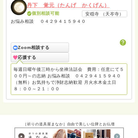
丹下 覚元（たんげ かくげん）
個別相談可能
安穏寺 （天岑寺）
お悩み相談 ０４２９４１５９４０
Zoom相談する
応援する
毎週日曜午後三時から坐禅法話会 費用：任意にて５
００円～の志納 お悩み相談 ０４２９４１５９４０
（無料）お気持ちで浄財志納歓迎 月火水木金土日
８：００～２１：００
［祈りの道具屋まなか］自由で美しい位牌とお仏壇