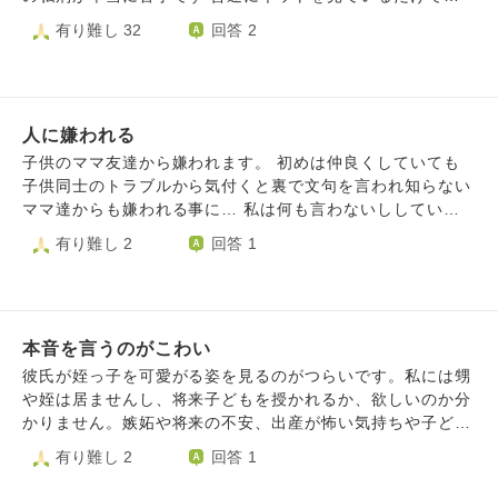
うなことは、卑怯なことと私は思っています。 すべてブロ
はLINEで仕事のことでなにか怒られるのではないかなど不
の手の動画や画像が流れてきてかなりストレスが溜まります
有り難し 32
回答 2
ックし、以後私の方からは一切連絡を取らないことに決めま
安でいっぱいです。 不安を少しでも和らぐ方法などあれば
気にする方が変なのでしょうか？ コメント欄でマナー違反
したが、それでも怖いです。 共通の絵の趣味があるので、
教えていただきたいです。
してる人を誹謗中傷しているコメントを見ると（あなただっ
また参加するイベントも被ることから、いつニアミスするか
て誹謗中傷してるしそもそも盗撮してる投稿者はいいの？）
もわからず、それを考えると憂鬱です。 なるべく考えない
と凄いモヤモヤします この行為をよくないことだと咎めて
ようにと、仕事と趣味に没頭していますが、時々頭をよぎ
人に嫌われる
いる人に「迷惑かけた方が悪い」と私刑を肯定しているコメ
り、最近は寝不足です。 こういう人は、どのようにして消
ントも見かけました 万引きなどの犯罪や警察の密着番組に
子供のママ友達から嫌われます。 初めは仲良くしていても
化したら良いでしょうか？ お知恵をお借りしたく存じま
出てくる加害者でもモザイクなどの加工がされるなか単なる
子供同士のトラブルから気付くと裏で文句を言われ知らない
す。
マナー違反やルール違反を自分の裁量で「迷惑なやつがい
ママ達からも嫌われる事に… 私は何も言わないししていな
た」とネットに無加工で晒し上げる行為がなぜここまで称賛
くても 話を作られ撒かれそれを聞いたママ達は私に確認し
有り難し 2
回答 1
されているのか理解できません 晒されている側にも非があ
てくれることもなく誤解されたまま四面楚歌となります。
ることが多いですが罰は個人で決めることではないはずです
友人達には実年齢マイナス10歳で見られるから妬まれてるん
盗撮をしている人達は自分が何かやらかしたとき晒し上げら
だよ。とかあなたは良くも悪くも目立ってしまうからね。
れても文句言わないんですか？それとも人に迷惑をかけたこ
と言われ具体的解決策がありません。 対抗しようと周りの
とがないと完璧に生きている自信があるのですか？ それに
本音を言うのがこわい
人に私の意見を主張をしたりもしてみましたが結局味方にな
晒されてる人に見た目ではわからない知的・発達障害などが
ってくれるような人は居らず、孤立します。 それは学校や
彼氏が姪っ子を可愛がる姿を見るのがつらいです。私には甥
あったり高齢者なら認知症などがある可能性は普通にありま
習い事すべてでそうです。 夫からはお前がいけない！ お前
や姪は居ませんし、将来子どもを授かれるか、欲しいのか分
す そういった方にも私刑を行うのであれば自分が同じ立場
のせいで子供が可哀想だ！ となぜか味方になってくれず、
かりません。嫉妬や将来の不安、出産が怖い気持ちや子ども
に立ったとき同じ扱いを受けてもいいということなのでしょ
モラハラを受けるようになりました。 離婚だ！と喧嘩の度
へのプレッシャーなど色々な気持ちになってしまってつらい
有り難し 2
回答 1
うか？ 特に幼い子供のマナー違反を晒し上げているのは驚
に怒鳴られ、 上の子はその声を聞くたびに蕁麻疹が出るよ
です。将来子どもを授かれない場合自分は劣等感を抱いたり
きました そしてコメント欄に「こういう子供の親は子供の
うになってしまいました。 周りの人間関係のせいで夫婦関
寂しい思いをするのではないかと思ってしまいます。自分は