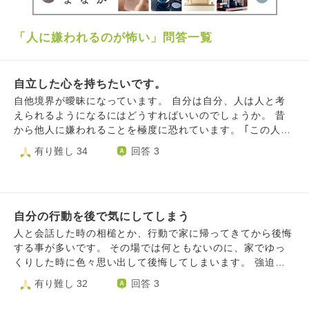
「人に嫌われるのが怖い」問答一覧
自立した心を持ちたいです。
自他境界が曖昧になっています。 自分は自分、人は人と考
えられるようになるにはどうすればいいのでしょうか。 昔
から他人に嫌われることを極度に恐れています。 ｢この人、
私のこと嫌いなのかな｣と感じる出来事があると、ずっとそ
有り難し 34
回答 3
のことにとらわれてしまいます。 嫌われたくないあまりに
その相手の機嫌をとりにいってしまうのです。 そこで冷た
い態度をされるとまたずっとそのことにとらわれて落ち込
む、の繰り返しで疲れています。 全ての人間に好かれるこ
自分の行動を後で気にしてしまう
とは不可能だし、自分と一緒にいてくれる人を大切にした方
がいいと頭では分かっているのですが、難しいです。 自分
人と会話した時の相槌とか、行動で家に帰ってきてから後悔
には大好きな夫がいて、大切な子どもがいて、仲の良い友達
する事が多いです。 その場では何ともないのに、家でゆっ
や兄弟もいて、それで充分なはずなのに、そう思えないので
くりした時に色々思い出して後悔してしまいます。 強迫性
す。 実は｢この人、私のこと嫌いなのかな｣の｢この人｣は職
障害もありますが、後からどうすることも出来ない事で落ち
有り難し 32
回答 3
場の人で、業務上関わらなくてはならず、離れられないので
込みます。 過ぎたことなので何もできないですし、もしそ
す。 他の人とは笑顔で談笑しているのに、私には真顔でそ
の言動で嫌われても何も出来ません。 嫌われるのが怖いで