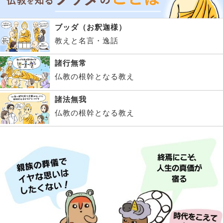
ブッダ（お釈迦様）
教えと名言・逸話
諸行無常
仏教の根幹となる教え
諸法無我
仏教の根幹となる教え