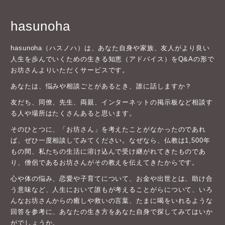
hasunoha
hasunoha（ハスノハ）は、あなた自身や家族、友人がより良い
人生を歩んでいくための生きる知恵（アドバイス）をQ&Aの形で
お坊さんよりいただくサービスです。
あなたは、悩みや相談ごとがあるとき、誰に話しますか？
友だち、同僚、先生、両親、インターネットの掲示板など相談す
る人や場所はたくさんあると思います。
そのひとつに、「お坊さん」を考えたことがなかったのであれ
ば、ぜひ一度相談してみてください。なぜなら、仏教は1,500年
もの間、私たちの生活に溶け込んで受け継がれてきたものであ
り、僧侶であるお坊さんがその教えを伝えてきたからです。
心や体の悩み、恋愛や子育てについて、お金や出世とは、助け合
う意味など、人生において誰もが考えることがらについて、いろ
んなお坊さんからの癒しや救いの言葉、たまに喝をいれるような
回答を参考に、あなたの生き方をあなた自身で探してみてはいか
がでしょうか。