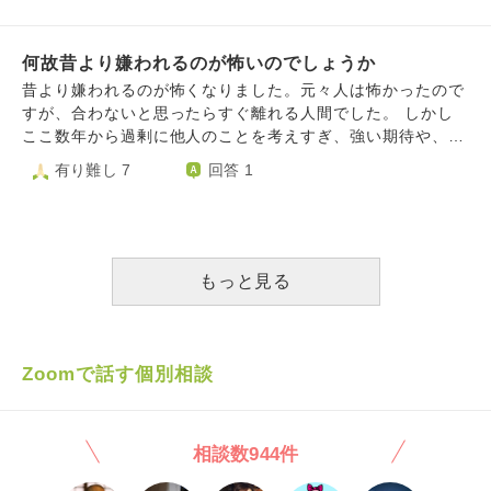
したことだから許してとか言ってくる」と書かれていたので
係も私の家族関係も壊れ、ほんとうに孤立しています。 最
性格が悪いのではないかと思い彼氏に本音を全ては言えませ
すが ちゃんと教育してても迷惑かけることしちゃうなんて
近では今ここから飛び降りたら即死できるかな？と考えてし
ん。つらい気持ちをどうしたらいいのか分からなくて悩んで
子供ならありえることでは？親は絶対に注意しないなんて一
まうこともあります。 なぜこんなにも人に嫌われてしまう
何故昔より嫌われるのが怖いのでしょうか
います。
体どういう根拠があって言ってるのかわかりません 私は正
のでしょうか？
昔より嫌われるのが怖くなりました。元々人は怖かったので
当な方法を用いた罰を否定するつもりはありません 幼い子
すが、合わないと思ったらすぐ離れる人間でした。 しかし
供なら保護者に言う 学生なら学校に連絡する 電車内なら
ここ数年から過剰に他人のことを考えすぎ、強い期待や、自
駅員に伝える 場合によっては警察に通報する いくらでも
分を抑えて合わせるなど会話をしてて疲れます。 嫌われて
有り難し 7
回答 1
方法がある中で晒し上げを選ぶ人間は世間からどれだけ称賛
もいいから自由に発言したりってどうやるんですか？ 結
されていたとしても一個人の考えで社会のルールを破ってい
局、まだ自分の中の子供が愛されたいって思ってるんです。
るわけですから私はただの悪人だと思っています 「こうい
愛されたいから自分を抑えてまで 反応しなきゃ捨てられる
う人のおかげで迷惑な人が減る抑止力になる」という意見も
しって思って なんかもう疲れました。 なんでこんな生きづ
ありますが法律に抵触しかねない行為をする理由になり得る
らいのだろう。 芯まで愛されたいです。 自分で自分を受け
もっと見る
とは思えません 私が気にしすぎなのでしょうか？
入れ、愛することからというのはとても難しいように思えま
す。 自己愛と、本当に自分を愛することも違うみたいです
し…。 最近は何から何まで、自分が分かりません。心の底
から安心したい。
Zoomで話す個別相談
相談数944件