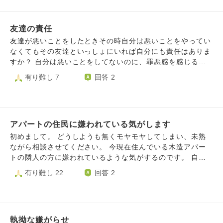
っけなく感じて苦しいです。 以前はそんなことはなく、私
す。 親になったのに他の大人とのコミニュケーションが上
にも明るく優しい人でしたが、1年ほど前から冷たく感じる
手くできないでいます。上手に話している人を見ると羨まし
ようになりました。 私が何かしてしまったのかもしれませ
友達の責任
くなります。 そのような人になりたいと思いますが、自信
んが、分かりません。 1日のうちで仕事をしている時間はと
がなく話し出すと緊張で声が裏返ってしまいます。 子供に
友達が悪いことをしたときその時自分は悪いことをやってい
ても長いので、ずっとしんどいです。 家に帰ってからもず
もこんな親で申し訳ない気持ちです。子供も大人しく控え目
なくてもその友達といっしょにいれば自分にも責任はありま
っと考えてしまい、その人が頭から離れず毎日吐きそうにな
に育ってきています。
すか？ 自分は悪いことをしてないのに、罪悪感を感じるの
ります。 その人のことを考えて苦しむ時間はとても無駄な
は嫌です。他人からどう見られるかも気になります。
有り難し 7
回答 2
時間だと分かっているのにやめられません。 どういう訓練
をすれば、自立した心を持てるのでしょうか。
アパートの住民に嫌われている気がします
初めまして。 どうしようも無くモヤモヤしてしまい、未熟
ながら相談させてください。 今現在住んでいる木造アパー
トの隣人の方に嫌われているような気がするのです。 自分
が仕事の休みなどで家にいる時に隣人の方もいると、自分が
有り難し 22
回答 2
物音を出して部屋にいると気づいた途端、その方がアパート
から出て行く回数が増えたように感じます。 (その方は何を
しているか分かりませんが、家にいる時間が多いようです。
自分は仕事上、不定期の休みですが、家にいる時間が被るの
執拗な嫌がらせ
が多くて気づきました。自分が引越してきた際にご挨拶の粗