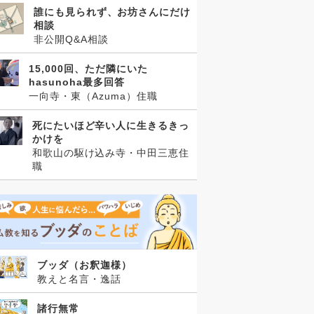
誰にも見られず、お坊さんにだけ
相談
非公開Q&A相談
15,000回、ただ隣にいた
hasunoha最多回答
一向寺・東（Azuma）住職
死にたいほど辛い人に生きるきっ
かけを
和歌山の駆け込み寺・中田三恵住
職
ブッダ（お釈迦様）
教えと名言・逸話
諸行無常