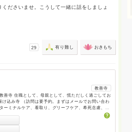
りくださいませ。こうして一緒に話をしましょ
有り難し
おきもち
29
教善寺
す。 教善寺 住職として、母親として、慌ただしく過ごしてお
トDV、トラウマ、PTSD、傾聴トレーナー、手話、要約
学校 中学校支援員としても、ケアサポートをしていま