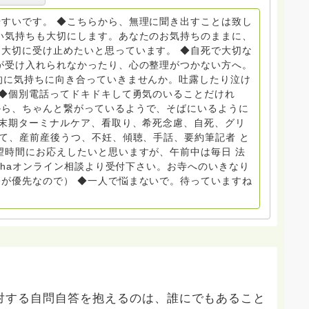
らから
すいです。 ◆こちらから、無理に聞き出すことは致し
般社団
い気持ちも大切にします。あなたのお気持ちのままに、
大切に受け止めたいと思っています。 ◆自死で大切な
griefcare.tomoshibi@icloud.com ◆GEは
が受け入れられなかったり、心の整理がつかない方へ。
 Equity 誰もが自分らしく生きることができる社会をめざ
的に気持ちに向き合っていきませんか。吐露したり泣け
 ◆個別電話ってドキドキして勇気のいることだけれ
から、ちゃんと繋がっているようで、そばにいるように
場で 総主任として勤めた経験も生かしつつ、お話できるこ
終末期ターミナルケア、看取り、希死念慮、自死、グリ
育て、産前産後うつ、不妊、傾聴、手話、要約筆記者 と
で。 来寺お問い合わせは⬇️こちらから
望時間にお応えしたいと思いますが、午前中は毎日 法
nohaオンライン相談より受付下さい。お寺へのいきなり
いません。お礼回答がある方を優先しています。 懇志応
が優先なので） ◆一人で悩まないで。待っていますね
は受け付けておりません。また夜中や早朝の電話もご遠慮
い。
。
対する自問自答を抱えるのは、誰にでもあること