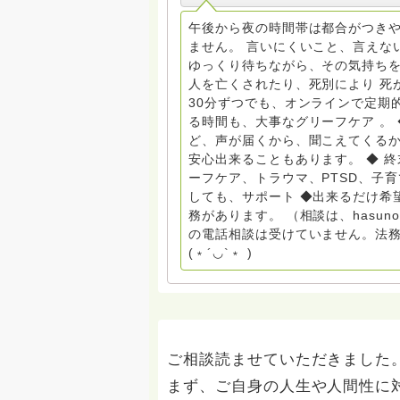
金・昼夜2回開催（大阪駅前第3ビル） 14：00〜，18：00〜 お問い合わせ申込⬇️こち
griefcare.tomoshibi@icloud.com ＊この活動は皆さまのご支援により支えられておりま
午後から夜の時間帯は都合がつきや
す。ご協力をよろしくお願いします。 ゆうちょ銀行 口座番号 普通408-6452769 一
ません。 言いにくいこと、言えな
法人グリーフケアともしび ◆『ビハーラサロン おしゃべりカフェひだまり』 ビハーラ和歌
ゆっくり待ちながら、その気持ちを
山代表 居場所運営 問い合わせ申込⬇️こちらから 
人を亡くされたり、死別により 死
しもとサピュイエ 所属 （Gender
30分ずつでも、オンラインで定期
して）DV・女性支援 ◆認定NPO京都自死自殺相談センターSotto 元グリーフサポート委員長
る時間も、大事なグリーフケア 。
（2018〜2024） ◆保育士.幼稚園教諭.小学校教諭. レクリエーションインストラクター.中学
ど、声が届くから、聞こえてくる
校DV授業 10年間 保育 教育の現
安心出来ることもあります。 ◆ 
とがあれば 幸いです。 いつも あなたとともに。南無阿弥陀仏 ここでは、宗旨を問いませ
ーフケア、トラウマ、PTSD、子
ん。 まずは、ひとりで抱え込まない
しても、サポート ◆出来るだけ希
miehimeyo@gmail.com ※時間を割いて、あなたに向き合っています。 ですので、過去の質
務があります。 （相談は、hasu
問へのお返事がない方には、応えて
の電話相談は受けていません。法務
援も宜しくお願いします。 ※個別相談は、hasunohaオンライン相談より受け付けていま
(﹡´◡`﹡ )
す。お寺への いきなりの電話相談
ください。 法務を優先させてくださ
ご相談読ませていただきました
まず、ご自身の人生や人間性に