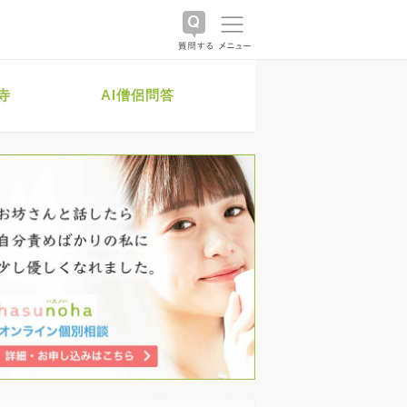
寺
AI僧侶問答