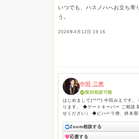
いつでも、ハスノハへお立ち寄
う。
2024年4月12日 19:16
中田 三恵
個別相談可能
はじめまして(*^^*) 中田みえで
ります。 ◆ゲートキーパー ご相談 駆け込み寺 （訪問は要予約。まずはメールでお問い合わ
せください） ◆ビハーラ僧、終末期ターミナルケア、看取り、グリーフケア、希死念慮、自
死、産前産後うつ、育児、DV、デー
筆記、行政相談員、女性支援員、小
Zoom相談する
す。 ◆一般社団法人『グリーフケアともしび』理事長 【ともしび遺族会】運営 毎月 第１
応援する