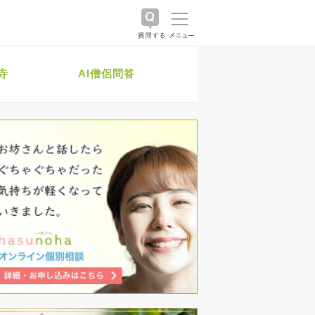
寺
AI僧侶問答