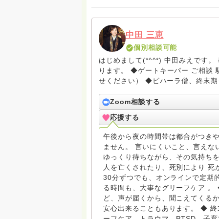
中田 三恵
個別相談可能
はじめまして(*^^*) 中田みえで
ります。 ◆ゲートキーパー ご相談 駆け込み寺 （訪問は要予約。まずはメールでお問い合わ
せください） ◆ビハーラ僧、終末期ターミナルケア、看取り、グリーフケア、希死念慮、自
死、産前産後うつ、育児、DV、デー
筆記、行政相談員、女性支援員、小
Zoom相談する
す。 ◆一般社団法人『グリーフケアともしび』理事長 【ともしび遺族会】運営 毎月 第１
応援する
金・昼夜2回開催（大阪駅前第3ビル） 14：00〜，18：00〜 お問い合わせ申込⬇️こち
griefcare.tomoshibi@icloud.com ＊この活動は皆さまのご支援により支えられておりま
午後から夜の時間帯は都合がつきや
す。ご協力をよろしくお願いします。 ゆうちょ銀行 口座番号 普通408-6452769 一
ません。 言いにくいこと、言えな
法人グリーフケアともしび ◆『ビハーラサロン おしゃべりカフェひだまり』 ビハーラ和歌
ゆっくり待ちながら、その気持ちを
山代表 居場所運営 問い合わせ申込⬇️こちらから 
人を亡くされたり、死別により 死
しもとサピュイエ 所属 （Gender
30分ずつでも、オンラインで定期
して）DV・女性支援 ◆認定NPO京都自死自殺相談センターSotto 元グリーフサポート委員長
る時間も、大事なグリーフケア 。
（2018〜2024） ◆保育士.幼稚園教諭.小学校教諭. レクリエーションインストラクター.中学
ど、声が届くから、聞こえてくる
校DV授業 10年間 保育 教育の現
安心出来ることもあります。 ◆ 
とがあれば 幸いです。 いつも あなたとともに。南無阿弥陀仏 ここでは、宗旨を問いませ
ーフケア、トラウマ、PTSD、子