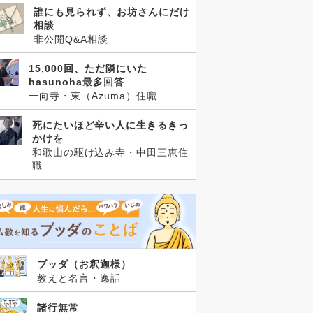
誰にも見られず、お坊さんにだけ
相談
非公開Q&A相談
15,000回、ただ隣にいた
hasunoha最多回答
一向寺・東（Azuma）住職
死にたいほど辛い人に生きるきっ
かけを
和歌山の駆け込み寺・中田三恵住
職
ブッダ（お釈迦様）
教えと名言・逸話
諸行無常