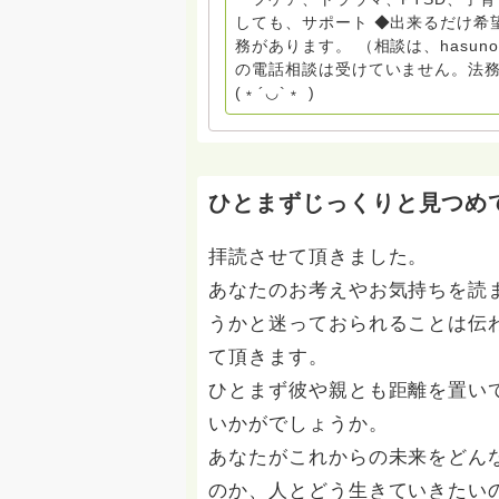
ん。 まずは、ひとりで抱え込まない
しても、サポート ◆出来るだけ希
miehimeyo@gmail.com ※時間を割いて、あなたに向き合っています。 ですので、過去の質
務があります。 （相談は、hasu
問へのお返事がない方には、応えて
の電話相談は受けていません。法務
援も宜しくお願いします。 ※個別相談は、hasunohaオンライン相談より受け付けていま
(﹡´◡`﹡ )
す。お寺への いきなりの電話相談
ください。 法務を優先させてくださ
ひとまずじっくりと見つめ
拝読させて頂きました。
あなたのお考えやお気持ちを読
うかと迷っておられることは伝
て頂きます。
ひとまず彼や親とも距離を置い
いかがでしょうか。
あなたがこれからの未来をどん
のか、人とどう生きていきたい