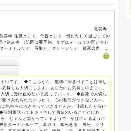
教善寺
す。 教善寺 住職として、母親として、慌ただしく過ごしてお
トDV、トラウマ、PTSD、傾聴トレーナー、手話、要約
学校 中学校支援員としても、ケアサポートをしていま
らから
すいです。 ◆こちらから、無理に聞き出すことは致し
般社団
い気持ちも大切にします。あなたのお気持ちのままに、
大切に受け止めたいと思っています。 ◆自死で大切な
griefcare.tomoshibi@icloud.com ◆GEは
が受け入れられなかったり、心の整理がつかない方へ。
 Equity 誰もが自分らしく生きることができる社会をめざ
的に気持ちに向き合っていきませんか。吐露したり泣け
 ◆個別電話ってドキドキして勇気のいることだけれ
から、ちゃんと繋がっているようで、そばにいるように
場で 総主任として勤めた経験も生かしつつ、お話できるこ
終末期ターミナルケア、看取り、希死念慮、自死、グリ
育て、産前産後うつ、不妊、傾聴、手話、要約筆記者 と