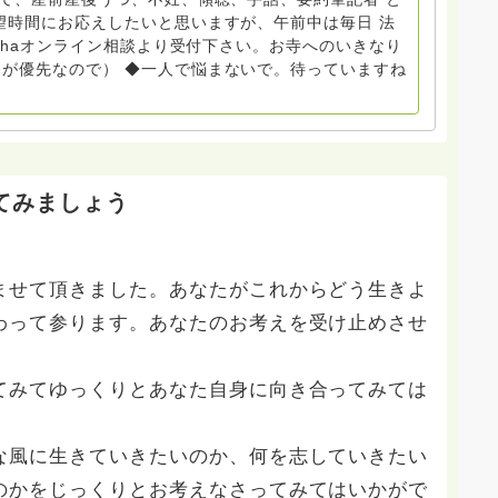
で。 来寺お問い合わせは⬇️こちらから
望時間にお応えしたいと思いますが、午前中は毎日 法
nohaオンライン相談より受付下さい。お寺へのいきなり
いません。お礼回答がある方を優先しています。 懇志応
が優先なので） ◆一人で悩まないで。待っていますね
は受け付けておりません。また夜中や早朝の電話もご遠慮
い。
てみましょう
ませて頂きました。あなたがこれからどう生きよ
わって参ります。あなたのお考えを受け止めさせ
てみてゆっくりとあなた自身に向き合ってみては
な風に生きていきたいのか、何を志していきたい
のかをじっくりとお考えなさってみてはいかがで