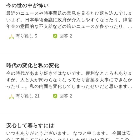
まう気もします。 「自分が触れているこの歴史の情報は本
今の世の中が怖い
他人が自分のお節介をどう捉えようと、自己欲求を満たす為
当に事実なのだろうか」と、ふと学ぶことに対して不安にな
だから気にしないようにはしていますが、やはり生きづらい
最近のニュースや時事問題の意見を見るたび落ち込んでしま
ってしまうようにもなってきていると思います。 歴史の事
です。
います。日本学術会議に政府が介入しやすくなったり、障害
実や解釈の多様さに直面したとき、私たちはどのような心構
年金の意図的な不支給などの暗いニュースが多かったり、排
えを持ち、どう向き合い学び、今後に活かしていくことが望
他的な政党が躍進したり、障がい者や老人、女性、外国人な
有り難し 5
回答 2
ましいのでしょうか。
ど、弱い立場の人を叩いている風潮が怖いです。 自分はプ
ロフィールにあるように、マイノリティーや弱者とされるカ
テゴリーに入ることが多いため、「このままディストピア的
な世の中になって、子ども産むだけの機械にされるのかな」
時代の変化と私の変化
「また働けなくなったりしたら、今度こそ死ぬなぁ」「いっ
そ海外に亡命する準備しようかな」とか暗いことを考えて不
今の時代があまり好きではないです。便利なところもありま
安になってしまいます。ずっと不安な妄想があたまのなかに
すが、人と人が関わらなくなってたり言葉を大事にできなか
回っていて辛いです。こういう妄想するのは、ディストピア
ったり…。私の内面も変化してしまったせいだと思います。
系の作品を読むこともあるのもあるかもしれません。 ニュ
なんというか本当に寛容度が落ちたし、ドキドキや幸せ感が
有り難し 21
回答 2
ースは新聞やラジオ以外にもXから得ていて、Xが悪影響を
薄いです。 時代のせいにしたくないのですが、昔よりも人
及ぼしているのはわかっているのでやめた方がいいのはわか
と話すことが楽しくないです。人生ってこんなものですか？
っています。ですが、Xで趣味関連の情報収集や創作活動の
宣伝をしているのでやめづらいです。趣味の情報がXにしか
なかったり、他のSNSでは拡散しづらいので…。 あと、政
安心して暮らすには
治の話はずっと離れていても、新聞などに情報が載らないま
いつもありがとうございます。 なつと申します。 今回は安
ま法案が通ったりするのが怖くて、ずっと情報を集めてしま
心して暮らすにはどうしたらいいか伺いたいです。 ここの