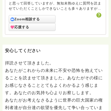
と思って回答していますが、無知未熟ゆえに質問を読ま
せていただくことしかできないことも多々ありますがお
許しください。 回答は私個人の意見や解釈もあり、場
合によっては浄土宗の教義とは少し異なることもあると
Zoom相談する
いうことをご了承ください。 また、寺の紹介ページに
応援する
電話相談についても紹介していますのでどなたでも気兼
ねなくご利用ください。 ハスノハのお坊さんがもっと
増えますように。 合掌 南無阿弥陀仏
安心してください
拝読させて頂きました。
あなたがこれからの未来に不安や恐怖を抱えてい
ることを読ませて頂きました。あなたがその様に
お感じなさることとてもよくわかるよう感じま
す。あなたのお気持ち心よりお察しします。
あなたがお考えなさるように世界の巨大国家の権
利者達が自分達の欲望を優先して争い合っていま