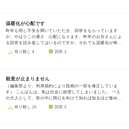
たっての表現としていります？など。 マスコミは記事を読
本気で持っています… 昔から哲学や精神世界的なものを考
んで貰えばもらうほど、濡れ手に粟で収入が入ります。私は
えるのが好きで、色々考えた結果生まれてしまった思想であ
冷めているので、真実を伝えようとしているのかをまず見て
り、なかなか変えられません。吹っ切れないと言った方が正
しまいますが、加害者といえども、家族まで追い込むような
温暖化が心配です
しいかもしれません。 そしてこの思想が、人間関係におい
過激なものが非常に多いです。 日本人の気質でしょうか？
てとても悪い方向に働いています。 例えば悪いニュースを
昨年も同じ不安を聞いていただき、回答をもらっています
多勢に無勢、誰かを自害するまで追い込む事に歪んだ正義感
見た時に加害者の悪口を言う人、それすら否定したくなりま
が、やはりこの暑さ、心配になります。昨年のお坊さんによ
を振りかざし、涼しい、暖かい場所でスマホでポチポチと攻
す。 どうしても「この人にも理由があるかもしれない」と
る回答を読み返してはいるのですが、それでも温暖化が怖く
撃する風潮。例えば、芸能人でもりゅう〇〇るさんなどの件
思ってしまい、例え加害者相手でも、悪口を聞くとモヤモヤ
て生きていけるのか不安で、夜も眠れなくなります…。 昨
有り難し 4
回答 1
でSNSを通して批判、攻撃した人間は当の本人がこの世から
します。 SNSで晒された人が転落していくのを興味深そう
夜も不安が襲ってきて、眠れず頭が痛いです…。私が悩んだ
いなくなったあとも、反省せずに今も普通に生きています。
に話す友人、誰かのゴシップで笑う家族、全てモヤモヤして
ところで何も変わらないのですが、暑さで体調は優れなくな
私はこれに耐えられません。 お坊様方、このような現実を
ストレスが溜まります。 最近は人に会う度にモヤモヤする
るし、子どもたちの未来が心配になります。「今を大切に」
どう捉えておられますか？ 攻撃される者は仕方ないのでし
ので、誰とも関わりたくない、山にでも篭もりたい気持ちに
と言い聞かせるのですが、私が悩んでもどうしようもないこ
ょうか？ 私は刺激の強すぎる情報には乗らないようになる
なっています。 平和で、穏やかに生きたいという気持ちの
殺意が止まりません
の不安と、どのように付き合えばいいのでしょうか。
べく見ない、触れない時期もありました。結局見てしまい、
みです。 一緒に悪口で盛り上がり、ゴシップを笑う方が人
（編集部より、利用規約により投稿の一部を修正していま
一生懸命、この記事はおかしいとコメントを入れます。バッ
間関係円滑に回ると思います。 でも顔が引き攣りますし、
す） こんばんは、私は社会に絶望してしまいました。 一人
ドが物凄いです。結局他人事のくせに。。でも私も似たよう
ストレスが溜まり辛いです。 どうしたら柔軟に受け入れら
の大人として、世の中に関心を向けて知れば知るほど惨めな
な者なのでしょうか。
れるでしょうか？
思いをするからだ 何やっても、敗戦国に光は当たらないの
有り難し 15
回答 2
だと、他にもとある理由である国を恨んでおります 何が選
挙だ民主主義だ、主権のない国モドキでそれをやって頑張っ
たとこで潰されるだけだ 226事件の磯部浅一に取り憑かれた
のかというほどここ最近は憎しみが止まらない 恨みと怒り