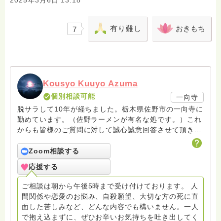
2025年3月6日 13:18
有り難し
おきもち
7
Kousyo Kuuyo Azuma
個別相談可能
一向寺
脱サラして10年が経ちました。栃木県佐野市の一向寺に
勤めています。（佐野ラーメンが有名な処です。）これ
からも皆様のご質問に対して誠心誠意回答させて頂きた
いと存じます。まだまだ修行中の身ですので至らぬ点あ
ろうかとは存じますが共に精進して参りましょうね。お
Zoom相談する
寺にもお気軽に遊びに来てください。
応援する
ご相談は朝から午後5時まで受け付けております。 人
間関係や恋愛のお悩み、自殺願望、大切な方の死に直
面した苦しみなど、どんな内容でも構いません。一人
で抱え込まずに、ぜひお辛いお気持ちを吐き出してく