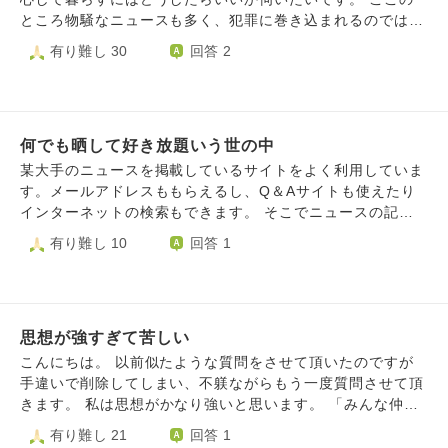
います。 今の風潮を過度に恐れず、自分のすべきことや、
ところ物騒なニュースも多く、犯罪に巻き込まれるのではな
やりたいことに集中するには、バイアスのかかっていない情
いかという思いが強いです。 でもそれを不安に思っていて
有り難し 30
回答 2
報を見極めるにはどうすれば良いか、SNSとの距離の取り方
も思っていなくても犯罪に巻き込まれる確率は一緒だと思い
はどうすればいいか。また、もし日本や世界がディストピア
ます。 それなら心配しないでいる方がいいと思うのです
的な世界になったらどういう気持ちで生きていけば良いか、
が、どうしても不安が強いです。 不安を遠ざけて安心する
ご教示いただけると嬉しいです。たくさんお願いしてしまっ
にはどう考えたらいいでしょうか。
てごめんなさい。 気温の寒暖差が激しい季節です。どうか
何でも晒して好き放題いう世の中
ご自愛なさってください。
某大手のニュースを掲載しているサイトをよく利用していま
す。メールアドレスももらえるし、Q＆Aサイトも使えたり
インターネットの検索もできます。 そこでニュースの記事
を見るのですが、よく芸能人を追い込む事が有名な週刊誌の
有り難し 10
回答 1
会社が出所の記事で子育てママ、女性、子供、高齢者、障害
者の虐待、事件や問題についてなど、明らかに記事数稼ぎと
みられるものが多いと感じてしまいます。 辛い思いをした
弱者に寄り添うような記事ですが、蓋を開けてみるととても
思想が強すぎて苦しい
刺激の強い言葉で閲覧者の歪んだ正義感や感情を翻弄させる
ような記事です。 我々はそのような記事を毎日のように触
こんにちは。 以前似たような質問をさせて頂いたのですが
れていますので、翻弄と言われてもピンと来ない者のほうが
手違いで削除してしまい、不躾ながらもう一度質問させて頂
多数かと思います。 例に出すと「夜な夜な〇〇に執拗に繰
きます。 私は思想がかなり強いと思います。 「みんな仲良
り返した性猛獣」「驚愕！〇〇の不可思議な行動！近隣住民
くなって欲しい」「世界平和」「思いやりと愛があって欲し
有り難し 21
回答 1
の感じていた違和感」など。これって事実だけを伝えるに当
い」など、恐らく他人から見たら不気味に思うような思想を