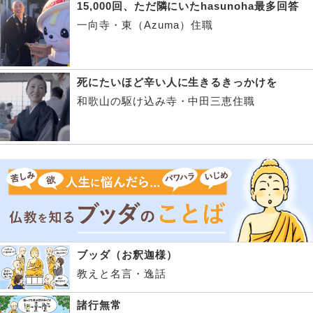
15,000回、ただ隣にいたhasunoha最多回答
一向寺・東（Azuma）住職
死にたいほど辛い人に生きるきっかけを
和歌山の駆け込み寺・中田三恵住職
ブッダ（お釈迦様）
教えと名言・逸話
諸行無常