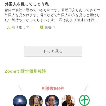
外国人を嫌ってしまう私
こそが原動力、 なんてことは冗談に聞こえますか? 円安で神
も仏も金で買われる状況で祈りなんてなんの役に立つのか？
都内の会社に勤めているものです。最近円安もあって多くの
教えてください、おそらく今年が分水嶺なんです。 何もか
外国人を見かけます。電車などで外国人の方を見ると拒絶し
も許さない
たい気持ちになってしまいます。 私はあまり海外には行っ
たことがないのですが、外国の映画を見たり外国に行くテレ
有り難し 11
回答 3
ビ番組を見るのは好きです。日本とは違う文化を知るのも好
きです。ですが日本で外国人の方をたくさん見かけるとどう
しても日本が日本でなくなるような感覚になってしまうので
す。 今私はアメリカのパソコンを使ってこの文章を書いて
いますし、私が今使っている文字も元は中国から来たもので
もっと見る
す。外国のものに助けられて生きているにもかかわらず外国
の方を拒絶してしまう。こんな小さい心を持ってしまう私に
何かお言葉をいただけないでしょうか。
Zoomで話す個別相談
相談数944件