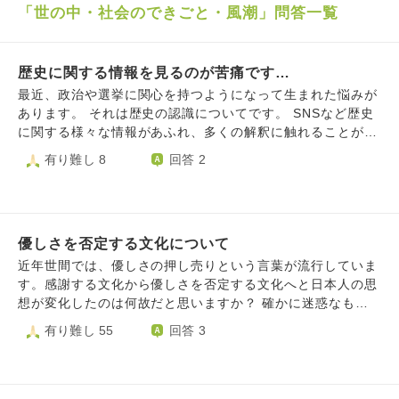
「世の中・社会のできごと・風潮」問答一覧
歴史に関する情報を見るのが苦痛です…
最近、政治や選挙に関心を持つようになって生まれた悩みが
あります。 それは歴史の認識についてです。 SNSなど歴史
に関する様々な情報があふれ、多くの解釈に触れることが多
くなっています。日本が過去にしてきたことや海外がしてき
有り難し 8
回答 2
たこと、それぞれの国の言い分、また『やった側』と『やら
れた側』の立場による主張など、さまざまな見方があって、
どれが真実でどれが解釈なのかがとても分かりにくいと感じ
ています。 学ぶことや知ることが大切だというのは理解し
優しさを否定する文化について
ていますし、事実を正しく見極めたいという思いもありま
す。 しかし、情報が多すぎて、しかも立場によって主張が
近年世間では、優しさの押し売りという言葉が流行していま
食い違うため、どれを信じてよいか迷い、心が疲れてしまい
す。感謝する文化から優しさを否定する文化へと日本人の思
ます。 人と歴史の話をするときも、それぞれが異なる視点
想が変化したのは何故だと思いますか？ 確かに迷惑なもの
や価値観を持っているので、正解のない議論のようになって
もありますが、人命や趣味に対しても最近では使われ始めて
有り難し 55
回答 3
しまい、余計に混乱します。 こうした『歴史認識の複雑
きました。 御朱印やお守りなどでお寺参りする人が増えた
さ』と、どう向き合えばよいのでしょうか。 真実を突き止
一方で、仏教そのものの考え方は廃れている気がします。
めようとする姿勢は大切だと思う、また、学び続けていくこ
今、お寺に求められていることは何だと思いますか？ 自分
とは大事だと考える一方で、そこに執着すると心が乱れてし
が正しいと思ったことを行動して、何が悪いのでしょうか？