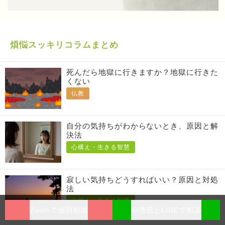
煩悩スッキリコラムまとめ
死んだら地獄に行きますか？地獄に行きた
くない
仏教
自分の気持ちがわからないとき、原因と解
決法
心構え・生きる智慧
寂しい気持ちどうすればいい？原因と対処
法
心構え・生きる智慧
Zoomで個別相談
AI僧侶とLINEで相談